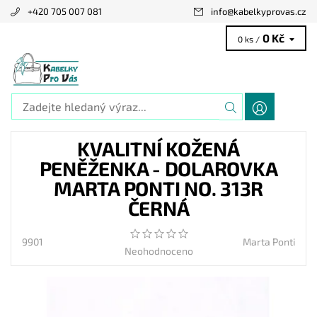
+420 705 007 081
info
@
kabelkyprovas.cz
0 Kč
0 ks /
KVALITNÍ KOŽENÁ
PENĚŽENKA - DOLAROVKA
MARTA PONTI NO. 313R
ČERNÁ
9901
Marta Ponti
Neohodnoceno