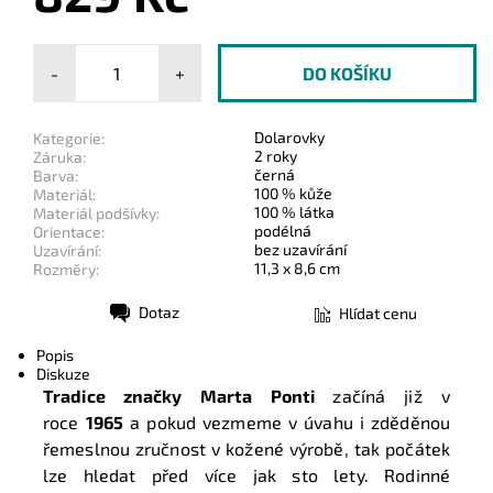
-
+
Dolarovky
Kategorie:
2 roky
Záruka:
černá
Barva:
100 % kůže
Materiál:
100 % látka
Materiál podšívky:
podélná
Orientace:
bez uzavírání
Uzavírání:
11,3 x 8,6 cm
Rozměry:
Dotaz
Hlídat cenu
Tisk
Popis
Diskuze
Tradice značky Marta Ponti
začíná již v
roce
1965
a pokud vezmeme v úvahu i zděděnou
řemeslnou zručnost v kožené výrobě, tak počátek
lze hledat před více jak sto lety. Rodinné