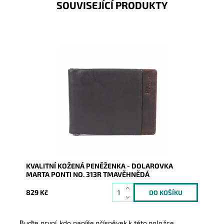
SOUVISEJÍCÍ PRODUKTY
Dolarovka/peněženka Marta Ponti v tmavěhnědé
barvě je vyrobena z velmi kvalitní italské kůže.
Dostupnost:
Skladem
Kód:
9902
Značka:
Marta Ponti
Záruka:
2 roky
KVALITNÍ KOŽENÁ PENĚŽENKA - DOLAROVKA
MARTA PONTI NO. 313R TMAVĚHNĚDÁ
829 Kč
Buďte první, kdo napíše příspěvek k této položce.