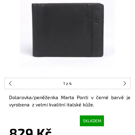
1
z 4
Dolarovka/peněženka Marta Ponti v černé barvě je
vyrobena z velmi kvalitní italské kůže.
SKLADEM
829 Kč