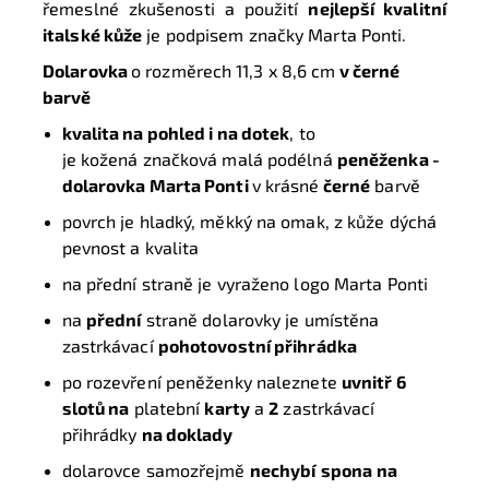
řemeslné zkušenosti a použití
nejlepší kvalitní
italské kůže
je podpisem značky Marta Ponti.
Dolarovka
o rozměrech 11,3 x 8,6 cm
v černé
barvě
kvalita na pohled i na dotek
, to
je kožená značková malá podélná
peněženka -
dolarovka
Marta Ponti
v krásné
černé
barvě
povrch je hladký, měkký na omak, z kůže dýchá
pevnost a kvalita
na přední straně je vyraženo logo Marta Ponti
na
přední
straně dolarovky je umístěna
zastrkávací
pohotovostní přihrádka
po rozevření peněženky naleznete
uvnitř 6
slotů na
platební
karty
a
2
zastrkávací
přihrádky
na doklady
dolarovce samozřejmě
nechybí
spona
na