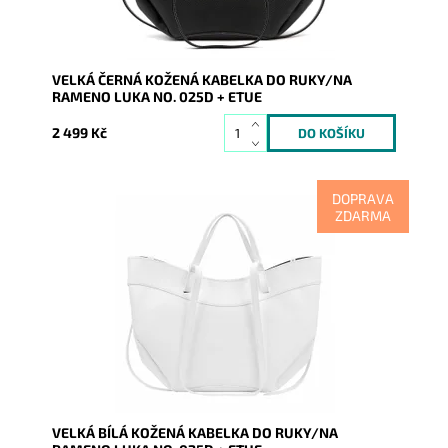
VELKÁ ČERNÁ KOŽENÁ KABELKA DO RUKY/NA
RAMENO LUKA NO. 025D + ETUE
2 499 Kč
DOPRAVA
ZDARMA
Moderní víceúčelová velká bílá kožená kabelka italské
značky Luka, kterou lze nosit v ruce a také na rameni.
Dostupnost:
Skladem
Kód:
21087
Značka:
Luka
Záruka:
2 roky
VELKÁ BÍLÁ KOŽENÁ KABELKA DO RUKY/NA