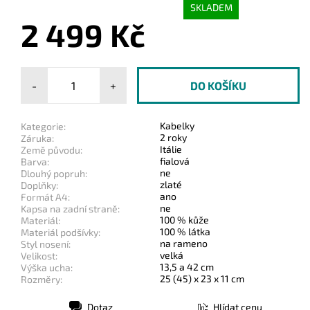
SKLADEM
2 499 Kč
-
+
Kabelky
Kategorie:
2 roky
Záruka:
Itálie
Země původu:
fialová
Barva:
ne
Dlouhý popruh:
zlaté
Doplňky:
ano
Formát A4:
ne
Kapsa na zadní straně:
100 % kůže
Materiál:
100 % látka
Materiál podšívky:
na rameno
Styl nosení:
velká
Velikost:
13,5 a 42 cm
Výška ucha:
25 (45) x 23 x 11 cm
Rozměry:
Dotaz
Hlídat cenu