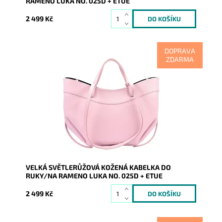
RAMENO LUKA NO. 025D + ETUE
2 499 Kč
DOPRAVA
ZDARMA
Moderní víceúčelová velká světlerůžová kožená
kabelka italské značky Luka, kterou lze nosit v ruce a
také na...
Dostupnost:
Skladem
Kód:
21088
Značka:
Luka
Záruka:
2 roky
VELKÁ SVĚTLERŮŽOVÁ KOŽENÁ KABELKA DO
RUKY/NA RAMENO LUKA NO. 025D + ETUE
2 499 Kč