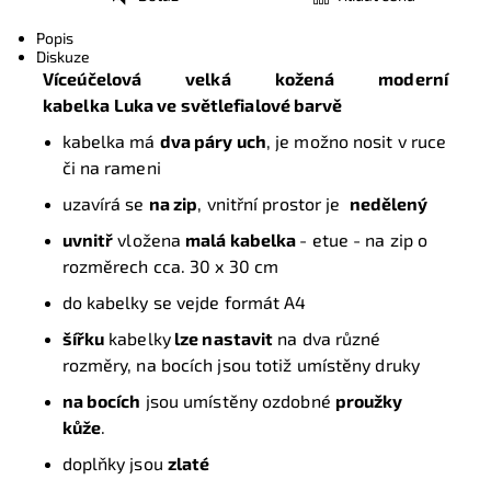
Tisk
Popis
Diskuze
Víceúčelová velká kožená moderní
kabelka
Luka
ve světlefialové barvě
kabelka má
dva páry uch
,
je možno nosit v ruce
či na rameni
uzavírá se
na zip
, vnitřní prostor je
nedělený
uvnitř
vložena
malá kabelka
- etue - na zip o
rozměrech cca. 30 x 30 cm
do kabelky se vejde formát A4
šířku
kabelky
lze nastavit
na dva různé
rozměry, na bocích jsou totiž umístěny druky
na bocích
jsou umístěny ozdobné
proužky
kůže
.
doplňky jsou
zlaté