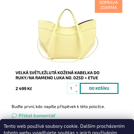
DOPRAVA
ZDARMA
Moderní víceúčelová velká světležlutá kožená
kabelka italské značky Luka, kterou lze nosit v ruce a
také na rameni.
Dostupnost:
Skladem
Kód:
21090
Značka:
Luka
Záruka:
2 roky
VELKÁ SVĚTLEŽLUTÁ KOŽENÁ KABELKA DO
RUKY/NA RAMENO LUKA NO. 025D + ETUE
2 499 Kč
Buďte první, kdo napíše příspěvek k této položce.
Přidat komentář
Tento web používá soubory cookie. Dalším procházením
Heureka.cz
|
Zboží.cz
|
Oázakabelek
tohoto webu vyjadřujete souhlas s jejich používáním.