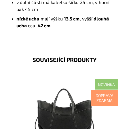
v dolní části má kabelka šířku 25 cm, v horní
pak 45 cm
nízké ucha
mají výšku
13,5 cm
, vyšší
dlouhá
ucha
cca.
42 cm
SOUVISEJÍCÍ PRODUKTY
NOVINKA
Moderní víceúčelová velká černá kožená kabelka
DOPRAVA
italské značky Luka, kterou lze nosit v ruce a také na
ZDARMA
rameni.
Dostupnost:
Skladem
Kód:
21086
Značka:
Luka
Záruka:
2 roky