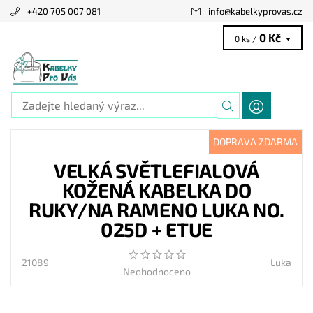
+420 705 007 081
info
@
kabelkyprovas.cz
0 Kč
0 ks /
DOPRAVA ZDARMA
VELKÁ SVĚTLEFIALOVÁ
KOŽENÁ KABELKA DO
RUKY/NA RAMENO LUKA NO.
025D + ETUE
21089
Luka
Neohodnoceno