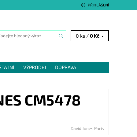
PŘIHLÁŠENÍ
0 ks /
0 Kč
STATNÍ
VÝPRODEJ
DOPRAVA
NES CM5478
David Jones Paris