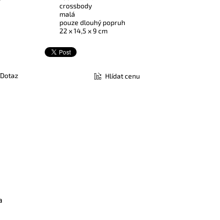
crossbody
malá
pouze dlouhý popruh
22 x 14,5 x 9 cm
Dotaz
Hlídat cenu
a