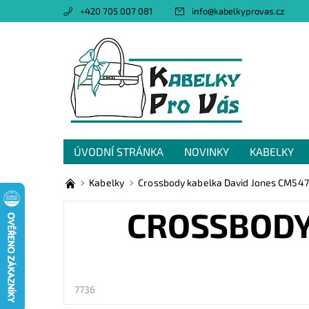
+420 705 007 081
info
@
kabelkyprovas.cz
ÚVODNÍ STRÁNKA
NOVINKY
KABELKY
OBCHODNÍ PODMÍNKY
GDPR
NAPIŠTE 
Kabelky
Crossbody kabelka David Jones CM54
CROSSBODY
7736