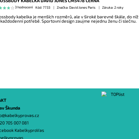
OSSBODY KABELKA DAVID JONES CM5478 ČERNÁ
3 hodnocení
Kód:
7733
Značka: David Jones Paris
Záruka: 2 roky
ossbody kabelka je menších rozměrů, ale v široké barevné škále, do níž
 každodenní potřebě. Sportovní design zaujme nejednu ženu či slečnu.
AKT
lav Škunda
o
@
kabelkyprovas.cz
20 705 007 081
cebook KabelkyproVas
belkyprovas