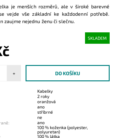
elka je menších rozměrů, ale v široké barevné
 se vejde vše základní ke každodenní potřebě.
gn zaujme nejednu ženu či slečnu.
SKLADEM
Kč
+
Kabelky
2 roky
oranžová
ano
stříbrné
ne
ano
raně:
100 % koženka (polyester,
polyuretan)
100 % látka
: