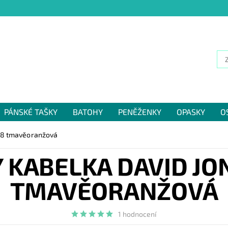
PÁNSKÉ TAŠKY
BATOHY
PENĚŽENKY
OPASKY
O
NÁM
78 tmavěoranžová
 KABELKA DAVID JO
TMAVĚORANŽOVÁ
1 hodnocení