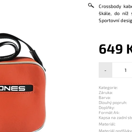
Crossbody kab
škále, do níž
Sportovní desi
649 
-
Kategorie:
Záruka:
Barva:
Dlouhý popruh:
Doplňky:
Formát A4:
Kapsa na zadní st
Materiál:
Materiál podšívky