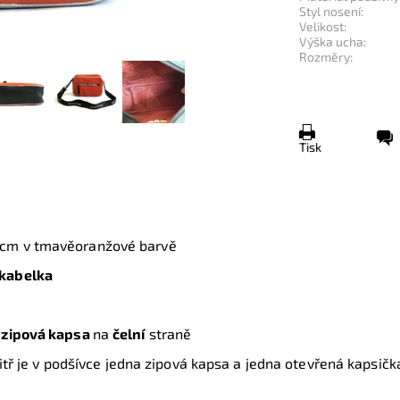
Styl nosení:
Velikost:
Výška ucha:
Rozměry:
Tisk
 cm
v tmavěoranžové barvě
kabelka
zipová kapsa
na
čelní
straně
tř je v podšívce jedna zipová kapsa a jedna otevřená kapsičk