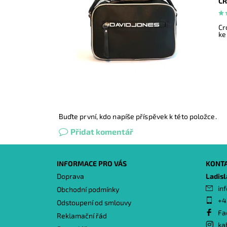
CR
Cr
ke
Buďte první, kdo napíše příspěvek k této položce.
Přidat komentář
INFORMACE PRO VÁS
KONT
Doprava
Ladis
inf
Obchodní podmínky
+4
Odstoupení od smlouvy
Fa
Reklamační řád
ka