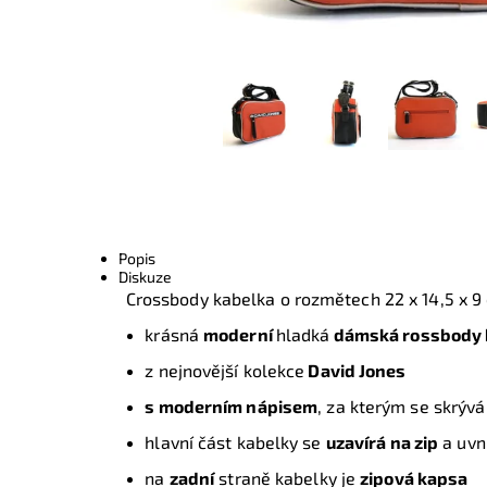
Popis
Diskuze
Crossbody kabelka o rozmětech
22 x 14,5 x 9
krásná
moderní
hladká
dámská rossbody
z nejnovější kolekce
David Jones
s moderním nápisem
, za kterým se skrývá
hlavní část kabelky se
uzavírá na zip
a uvni
na
zadní
straně kabelky je
zipová kapsa