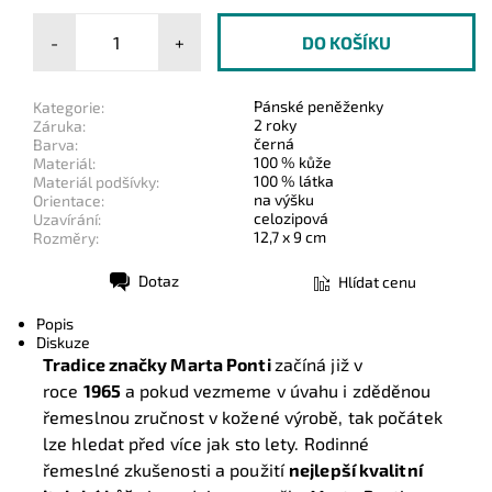
-
+
Pánské peněženky
Kategorie:
2 roky
Záruka:
černá
Barva:
100 % kůže
Materiál:
100 % látka
Materiál podšívky:
na výšku
Orientace:
celozipová
Uzavírání:
12,7 x 9 cm
Rozměry:
Dotaz
Hlídat cenu
Tisk
Popis
Diskuze
Tradice značky Marta Ponti
začíná již v
roce
1965
a pokud vezmeme v úvahu i zděděnou
řemeslnou zručnost v kožené výrobě, tak počátek
lze hledat před více jak sto lety. Rodinné
řemeslné zkušenosti a použití
nejlepší kvalitní