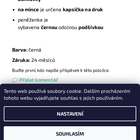
na mince
je určena
kapsička na druk
peněženka je
vybavena
černou
odolnou
podšívkou
Barva:
černá
Záruka:
24 měsíců
Buďte první, kdo napíše příspěvek k této položce.
Přidat komentář
Tento web používá soubory cookie. Dalším procházením
Heureka.cz
|
Zboží.cz
|
Oázakabelek
tohoto webu vyjadřujete souhlas s jejich používáním.
NASTAVENÍ
2026 © Kabelky pro Vás, všechna práva vyhrazena
Vytvořil Shoptet
SOUHLASÍM