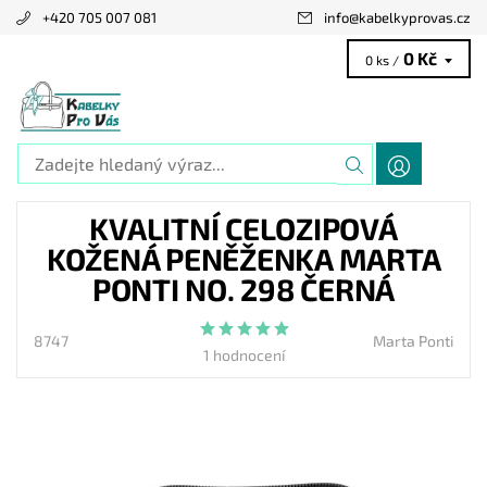
+420 705 007 081
info
@
kabelkyprovas.cz
0 Kč
0 ks /
KVALITNÍ CELOZIPOVÁ
KOŽENÁ PENĚŽENKA MARTA
PONTI NO. 298 ČERNÁ
8747
Marta Ponti
1 hodnocení