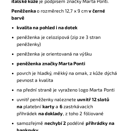
italské kůže
je podpisem značky Marta Ponti.
Peněženka
o rozměrech 12,7 x 9 cm
v černé
barvě
kvalita na pohled i na dotek
peněženka je celozipová (zip ze 3 stran
peněženky)
peněženka je orientovaná na výšku
peněženka značky
Marta Ponti
povrch je hladký, měkký na omak, z kůže dýchá
pevnost a kvalita
na přední straně je vyraženo logo Marta Ponti
uvnitř peněženky naleznete
uvnitř 12 slotů
na
platební
karty
a
6
zastrkávacích
přihrádek
na doklady
, z toho 2 fóliované
samozřejmě
nechybí 2
podélné
přihrádky na
bankovky