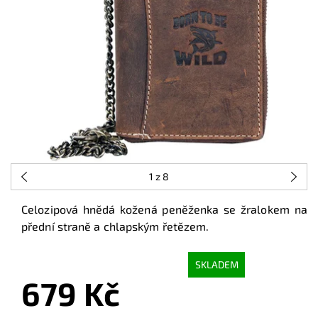
1
z 8
Celozipová hnědá kožená peněženka se žralokem na
přední straně a chlapským řetězem.
SKLADEM
679 Kč