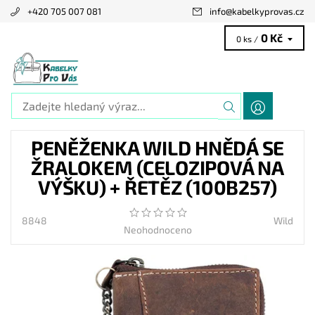
+420 705 007 081
info
@
kabelkyprovas.cz
0 Kč
0 ks /
PENĚŽENKA WILD HNĚDÁ SE
ŽRALOKEM (CELOZIPOVÁ NA
VÝŠKU) + ŘETĚZ (100B257)
8848
Wild
Neohodnoceno