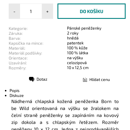
-
+
Pánské peněženky
Kategorie:
2 roky
Záruka:
hnědá
Barva:
patentek
Kapsička na mince:
100 % kůže
Materiál:
100 % látka
Materiál podšívky:
na výšku
Orientace:
celozipová
Uzavírání:
10 x 12,5 cm
Rozměry:
Dotaz
Hlídat cenu
Tisk
Popis
Diskuze
Nádherná chlapská kožená peněženka Born to
be Wild orientovaná na výšku se žralokem na
čelní straně peněženky se zapínáním na kovový
zip dokola a s chlapským řetězem. Rozměr
peněženy 10 x 12 cm. Jedna z nejprodávanějších