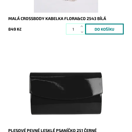
MALÁ CROSSBODY KABELKA FLORA&CO 2543 BÍLÁ
849 Kč
Elegantní lesklé pevné psaníčko v černé barvě je nezbytným
doplňkem a doprovodí ženu nejen do společnosti.
Dostupnost:
Skladem
Kód:
16711
Značka:
ROMINA&CO
Záruka:
2 roky
PLESOVÉ PEVNÉ LESKLÉ PSANÍČKO 251 ČERNÉ