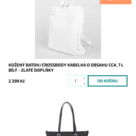
Kožený batoh 7750 střední až velké velikosti, který se díky
posuvným popruhům dá nosit i jako crossbody kabelka.
Dostupnost:
Skladem
Kód:
19979
Značka:
Vera Pelle
Záruka:
2 roky
KOŽENÝ BATOH/CROSSBODY KABELKA O OBSAHU CCA. 7 L
BÍLÝ - ZLATÉ DOPLŇKY
2 299 Kč
Pevná elegantní kabelka FLORA&CO, která drží stále svůj tvar,
díky pevnému materiálu, ze kterého je vyrobena.
Dostupnost:
Skladem
Kód:
1432
Značka:
FLORA&CO