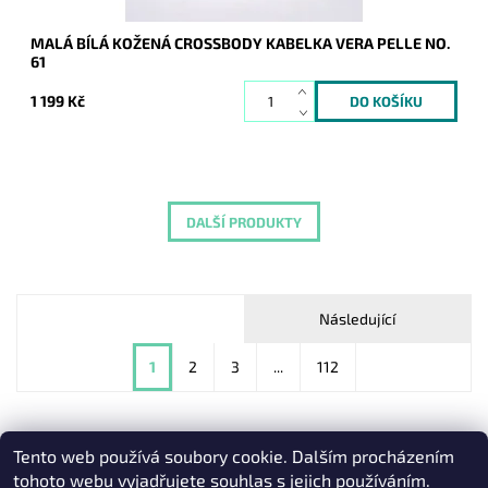
MALÁ BÍLÁ KOŽENÁ CROSSBODY KABELKA VERA PELLE NO.
61
1 199 Kč
DALŠÍ PRODUKTY
Následující
1
2
3
...
112
Tento web používá soubory cookie. Dalším procházením
Heureka.cz
|
Zboží.cz
|
Oázakabelek
tohoto webu vyjadřujete souhlas s jejich používáním.