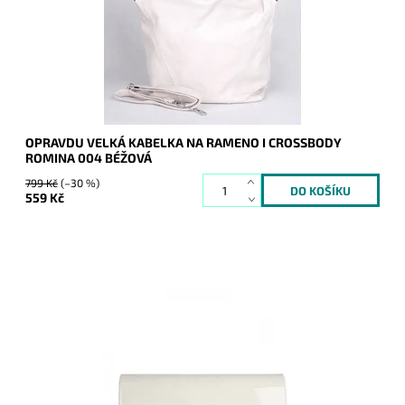
Dostupnost:
Skladem
Kód:
9954
Značka:
ROMINA&CO
Záruka:
2 roky
OPRAVDU VELKÁ KABELKA NA RAMENO I CROSSBODY
ROMINA 004 BÉŽOVÁ
799 Kč
(–30 %)
559 Kč
Elegantní lesklé pevné psaníčko ve světlebéžové barvě je
nezbytným doplňkem a doprovodí ženu nejen do společnosti.
Dostupnost:
Skladem
Kód:
9856
Značka:
ROMINA&CO