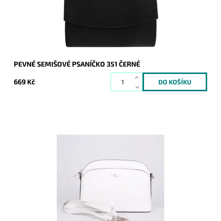
Značka:
ROMINA&CO
Záruka:
2 roky
PEVNÉ SEMIŠOVÉ PSANÍČKO 351 ČERNÉ
669 Kč
Malá elegantní volnočasová crossbody kabelka od značky
FLORA&CO držící svůj tvar v bílé barvě.
Dostupnost:
Skladem
Kód:
16850
Značka:
FLORA&CO
Záruka:
2 roky