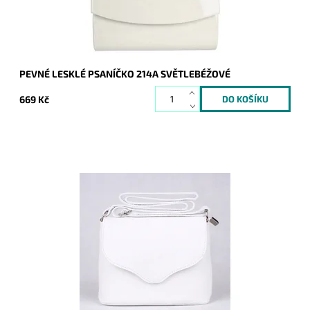
Záruka:
2 roky
PEVNÉ LESKLÉ PSANÍČKO 214A SVĚTLEBÉŽOVÉ
669 Kč
Malá kožená crossbody kabelka značky Vera Pelle v bílé
barvě s uzavíráním na klopu a zip.
Dostupnost:
Skladem
Kód:
9772
Značka:
Vera Pelle
Záruka:
2 roky