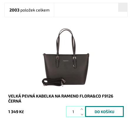
2003
položek celkem
Pevná velká elegantní kabelka do ruky i na rameno značky
FLORA&CO se stříbrnými doplňky.
Dostupnost:
Skladem
Kód:
1429
Značka:
FLORA&CO
Záruka:
2 roky
VELKÁ PEVNÁ KABELKA NA RAMENO FLORA&CO F9126
ČERNÁ
1 349 Kč