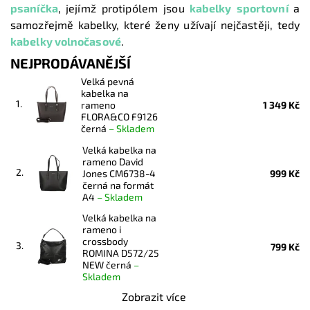
psaníčka
,
jejímž protipólem jsou
kabelky sportovní
a
samozřejmě kabelky, které ženy užívají nejčastěji, tedy
kabelky volnočasové
.
NEJPRODÁVANĚJŠÍ
Velká pevná
kabelka na
1.
rameno
1 349 Kč
FLORA&CO F9126
černá
–
Skladem
Velká kabelka na
rameno David
2.
Jones CM6738-4
999 Kč
černá na formát
A4
–
Skladem
Velká kabelka na
rameno i
crossbody
3.
799 Kč
ROMINA D572/25
NEW černá
–
Skladem
Zobrazit více