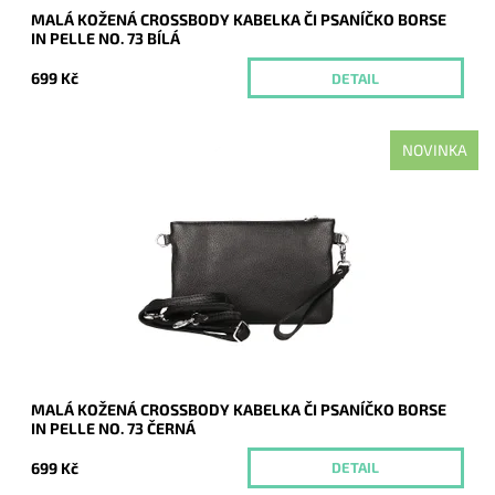
MALÁ KOŽENÁ CROSSBODY KABELKA ČI PSANÍČKO BORSE
IN PELLE NO. 73 BÍLÁ
699 Kč
DETAIL
NOVINKA
Malá kožená černá crossbody kabelka značky Borse in Pelle,
kterou lze využívat i díky krátkému uchu jako psaníčko.
Dostupnost:
Momentálně nedostupné
Kód:
21042
Značka:
Borse in pelle
Záruka:
2 roky
MALÁ KOŽENÁ CROSSBODY KABELKA ČI PSANÍČKO BORSE
IN PELLE NO. 73 ČERNÁ
699 Kč
DETAIL