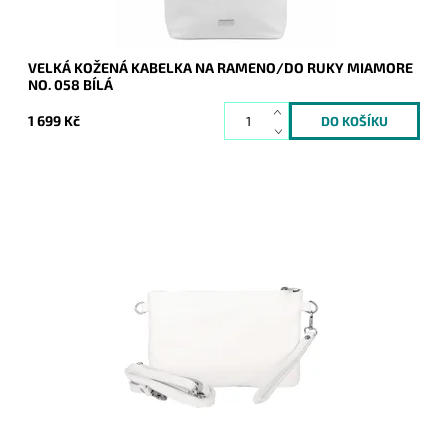
VELKÁ KOŽENÁ KABELKA NA RAMENO/DO RUKY MIAMORE
NO. 058 BÍLÁ
1 699 Kč
Malá kožená bílá crossbody kabelka značky Borse in Pelle,
kterou lze využívat i díky krátkému uchu jako psaníčko.
Dostupnost:
Momentálně nedostupné
Kód:
21043
Značka:
Borse in pelle
Záruka:
2 roky