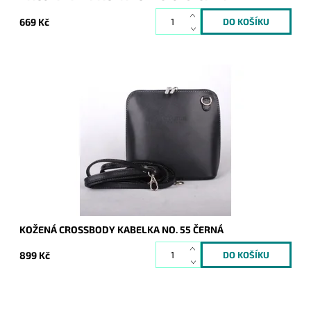
669 Kč
Velmi krásná, poutavá a přitom jednoduše elegantní kabelka,
která se hodí pro každou příležitost a každou ženu. Vyrobena
z pevné pravé kůže.
Dostupnost:
Skladem
Kód:
1043
Značka:
Vera Pelle
Záruka:
2 roky
KOŽENÁ CROSSBODY KABELKA NO. 55 ČERNÁ
899 Kč