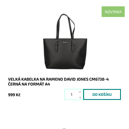
NOVINKA
Nejprodávanější kabelka roku 2025 - velká černá kabelka na
rameno na formát A4 s neděleným vnitřním prostorem.
Dostupnost:
Skladem
Kód:
21135
Značka:
David Jones Paris
Záruka:
2 roky
VELKÁ KABELKA NA RAMENO DAVID JONES CM6738-4
ČERNÁ NA FORMÁT A4
999 Kč