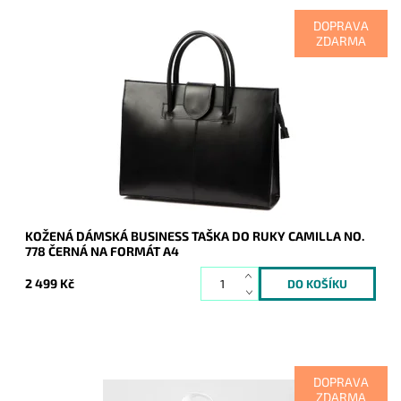
DOPRAVA
ZDARMA
Velmi elegantní, originální, praktická, velká a cenově dostupná
je tato černá kožená dámská business taška do ruky Camilla
na dokumenty o ...
Dostupnost:
Skladem
Kód:
20908
Značka:
Camilla (Itálie)
Záruka:
2 roky
KOŽENÁ DÁMSKÁ BUSINESS TAŠKA DO RUKY CAMILLA NO.
778 ČERNÁ NA FORMÁT A4
2 499 Kč
DOPRAVA
ZDARMA