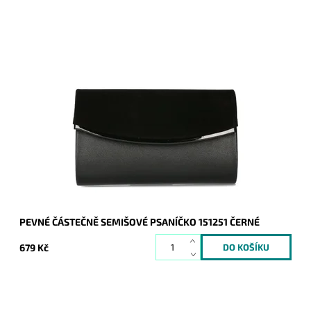
Elegantní částečně semišové pevné psaníčko v černé barvě s
lesklým proužkem podél spodní hrany klopy je oblíbeným
doplňkem a doprovodí ženu nejen...
Dostupnost:
Skladem
Kód:
20708
Značka:
ROMINA&CO
Záruka:
2 roky
PEVNÉ ČÁSTEČNĚ SEMIŠOVÉ PSANÍČKO 151251 ČERNÉ
679 Kč