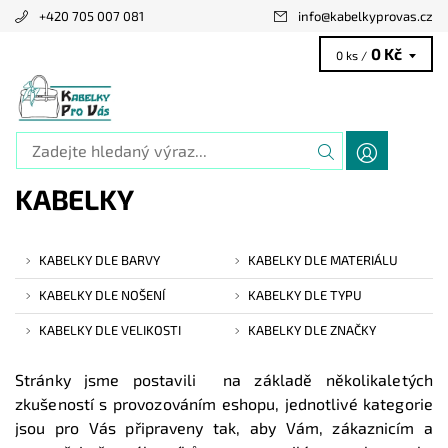
+420 705 007 081
info
@
kabelkyprovas.cz
0 Kč
0 ks /
KABELKY
KABELKY DLE BARVY
KABELKY DLE MATERIÁLU
KABELKY DLE NOŠENÍ
KABELKY DLE TYPU
KABELKY DLE VELIKOSTI
KABELKY DLE ZNAČKY
Stránky jsme postavili na základě několikaletých
zkušeností s provozováním eshopu, jednotlivé kategorie
jsou pro Vás připraveny tak, aby Vám, zákaznicím a