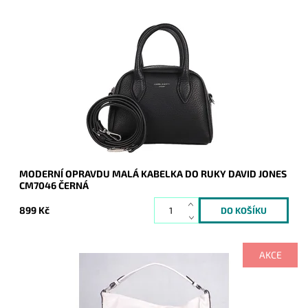
Moderní opravdu malá kabelky do ruky David Jones v černé
barvě.
Dostupnost:
Skladem
Kód:
20257
Značka:
David Jones Paris
Záruka:
2 roky
MODERNÍ OPRAVDU MALÁ KABELKA DO RUKY DAVID JONES
CM7046 ČERNÁ
899 Kč
AKCE
Ooooopravdu veeeelká béžová kabelka na rameno značky
ROMINA, přesto nádherně vypadá, do níž se bez problémů
vejde formát A4.