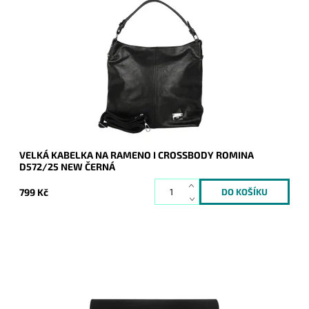
Jedna z nejprodávanějších kabelek roku 2024 a 2025 je zpět
a v novém designu - je doplněna o aplikaci značky na čelní
straně kabelky.
Dostupnost:
Skladem
Kód:
20939
Značka:
ROMINA&CO
Záruka:
2 roky
VELKÁ KABELKA NA RAMENO I CROSSBODY ROMINA
D572/25 NEW ČERNÁ
799 Kč
Elegantní semišové pevné psaníčko v černé barvě je
oblíbeným doplňkem a doprovodí ženu nejen do společnosti.
Dostupnost:
Skladem
Kód:
9200