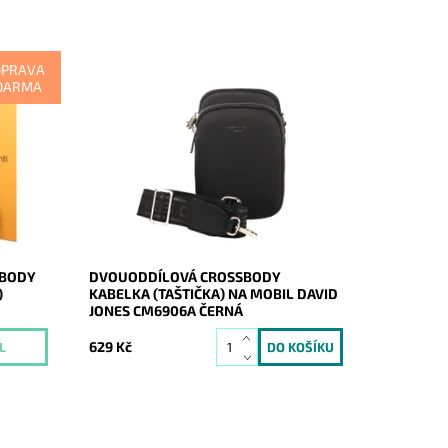
OPRAVA
DARMA
ossbody
Moderní dvouoddílová černá crossbody
je z
kabelka David Jones dnes tak často
a v
využívaná na nošení mobilu, peněženky
..
a vybraných dokladů.
Dostupnost:
Skladem
Kód:
20444
Značka:
David Jones Paris
Záruka:
2 roky
SBODY
DVOUODDÍLOVÁ CROSSBODY
)
KABELKA (TAŠTIČKA) NA MOBIL DAVID
JONES CM6906A ČERNÁ
629 Kč
L