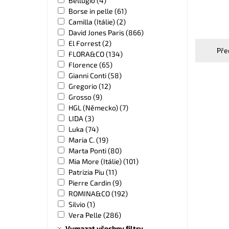
Bellugio
(4)
Borse in pelle
(61)
Camilla (Itálie)
(2)
David Jones Paris
(866)
El Forrest
(2)
Pře
FLORA&CO
(134)
Florence
(65)
Gianni Conti
(58)
Gregorio
(12)
Grosso
(9)
HGL (Německo)
(7)
LIDA
(3)
Luka
(74)
Maria C.
(19)
Marta Ponti
(80)
Mia More (Itálie)
(101)
Patrizia Piu
(11)
Pierre Cardin
(9)
ROMINA&CO
(192)
Silvio
(1)
Vera Pelle
(286)
Vymazat všechny filtry