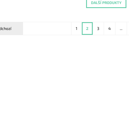
DALŠÍ PRODUKTY
dchozí
1
2
3
4
...