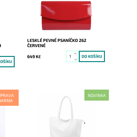
Dostupnost:
Skladem
Kód:
9196
Značka:
ROMINA&CO
Záruka:
2 roky
LESKLÉ PEVNÉ PSANÍČKO 262
O
ČERVENÉ
649 Kč
OPRAVA
NOVINKA
DARMA
ednom
Nadčasová, velká, měkoučká, kožená,
ní
bílá se stříbrnými doplňky na formát A4
prostě supr kabelka pro nás všechny.
Dostupnost:
Skladem
Kód:
21113
Značka:
Luka