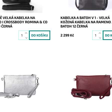
ROMINA&CO
Záruka:
2 roky
2 roky
Ě VELKÁ KABELKA NA
KABELKA A BATOH V 1 - VELKÁ
 I CROSSBODY ROMINA & CO
KOŽENÁ KABELKA NA RAMENO 
0 ČERNÁ
BATOH 12 ČERNÁ
2 299 Kč
žená stříbrná crossbody
Malá kožená tmavěčervená cro
značky Borse in Pelle, kterou
kabelka značky Borse in Pelle, k
ívat i díky krátkému uchu jako
lze využívat i díky krátkému uchu
.
psaníčko.
ost:
Skladem
Dostupnost:
Skladem
21051
Kód:
21049
Borse in pelle
Značka:
Borse in pelle
2 roky
Záruka:
2 roky