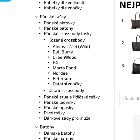
NEJ
Kabelky dle velikosti
Kabelky dle značky
Pánské tašky
1.
Pánské aktovky
Pánské batohy
Pánské crossbody tašky
Kožené crossbody
2.
Always Wild (Wild)
Bull Burry
GreenWood
HGL
3.
Marta Ponti
Nordee
Peterson
Ostatní značky
Ostatní crossbody
Pánské etue a řidičské tašky
Řadit dl
Pánské ledvinky
Pánské opasky
Pivní tašky
Dárkové sady pro muže
U této v
Batohy
nastavit
Dámské batohy
pozice, 
Pánské batohy