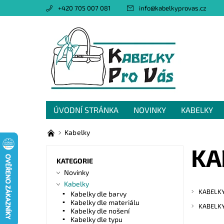
+420 705 007 081
info
@
kabelkyprovas.cz
ÚVODNÍ STRÁNKA
NOVINKY
KABELKY
OBCHODNÍ PODMÍNKY
GDPR
NAPIŠTE 
Kabelky
KA
KATEGORIE
Novinky
Kabelky
KABELKY
Kabelky dle barvy
Kabelky dle materiálu
KABELKY
Kabelky dle nošení
Kabelky dle typu