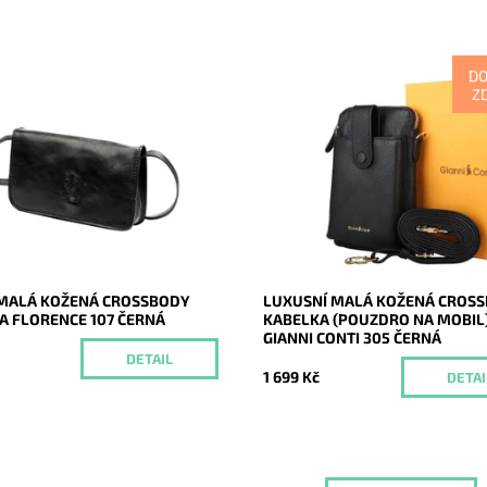
D
Z
á kožená černá crossbody
Malá dvouoddílová značková cr
Florence, vhodná ke
Gianni Conti v černé barvě, která 
nímu nošení. Splní očekávání i
přední části pouzdrem na mobil 
nějších žen.
zadní malou kabelkou se sloty na.
Momentálně
Momentálně
ost:
Dostupnost:
nedostupné
nedostupné
20555
Kód:
20484
Florence
Značka:
Gianni Conti
2 roky
Záruka:
2 roky
MALÁ KOŽENÁ CROSSBODY
LUXUSNÍ MALÁ KOŽENÁ CROS
A FLORENCE 107 ČERNÁ
KABELKA (POUZDRO NA MOBIL
GIANNI CONTI 305 ČERNÁ
č
DETAIL
1 699 Kč
DETAI