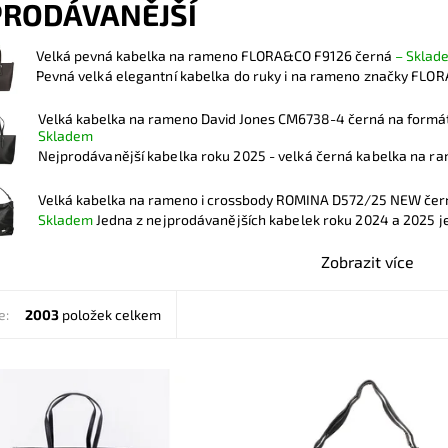
PRODÁVANĚJŠÍ
Velká pevná kabelka na rameno FLORA&CO F9126 černá
–
Sklad
Pevná velká elegantní kabelka do ruky i na rameno značky FLOR
Velká kabelka na rameno David Jones CM6738-4 černá na formá
Skladem
Nejprodávanější kabelka roku 2025 - velká černá kabelka na ra
Velká kabelka na rameno i crossbody ROMINA D572/25 NEW če
Skladem
Jedna z nejprodávanějších kabelek roku 2024 a 2025 je 
Zobrazit více
e:
2003
položek celkem
elké černé kabelky je výhodou
Kabelka na rameno a batoh v j
elnost výšky uch na 3 různé
provedení! Tuto černou kabelku si
což umožňuje nosit kabelku
zamilujete pro vzhled, praktičnos