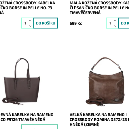
OŽENÁ CROSSBODY KABELKA
MALÁ KOŽENÁ CROSSBODY KA
ÍČKO BORSE IN PELLE NO. 73
ČI PSANÍČKO BORSE IN PELLE NO
NÁ
TMAVĚČERVENÁ
699 Kč
lká elegantní kabelka do ruky i
Jedna z nejprodávanějších kabe
no značky FLORA&CO se
2024 a 2025 je zpět a v novém d
mi doplňky.
- je doplněna o aplikaci značky n
straně kabelky.
Momentálně
ost:
nedostupné
Dostupnost:
Skladem
20968
Kód:
20945
FLORA&CO
Značka:
ROMINA&CO
2 roky
Záruka:
2 roky
PEVNÁ KABELKA NA RAMENO
VELKÁ KABELKA NA RAMENO I
CO F9126 TMAVĚHNĚDÁ
CROSSBODY ROMINA D572/25
HNĚDÁ (ZEMNÍ)