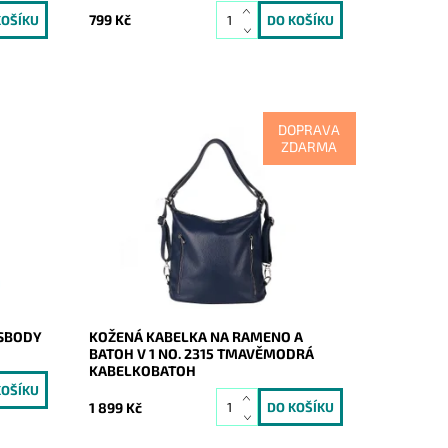
799 Kč
DOPRAVA
ZDARMA
kabelka
Kabelka na rameno a batoh v jednom
 Pelle,
provedení v tmavěmodré barvě!
Moderní italský kvalitní kožený doplněk
každé ženy.
Dostupnost:
Skladem
Kód:
20683
Značka:
Vera Pelle
Záruka:
2 roky
SSBODY
KOŽENÁ KABELKA NA RAMENO A
BATOH V 1 NO. 2315 TMAVĚMODRÁ
KABELKOBATOH
1 899 Kč