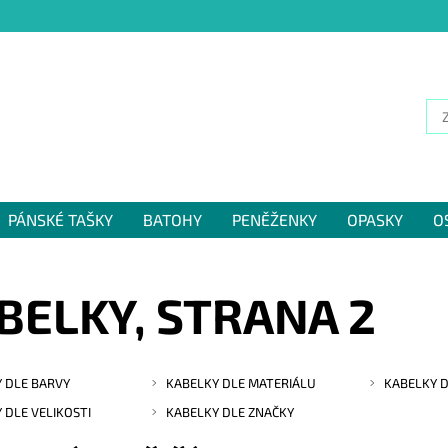
PÁNSKÉ TAŠKY
BATOHY
PENĚŽENKY
OPASKY
O
NÁM
BELKY
, STRANA 2
 DLE BARVY
KABELKY DLE MATERIÁLU
KABELKY D
 DLE VELIKOSTI
KABELKY DLE ZNAČKY