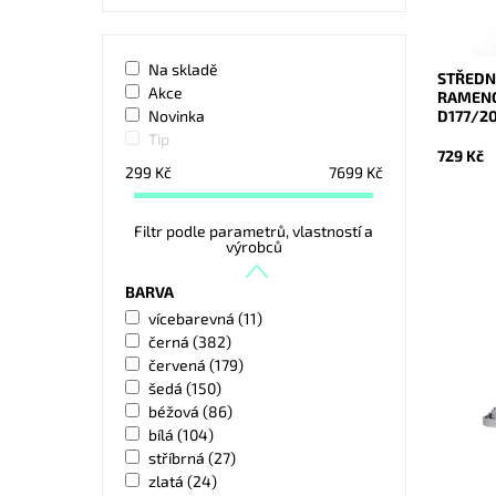
Značka:
Záruka:
Na skladě
STŘEDN
Akce
RAMENO
D177/2
Novinka
Tip
729 Kč
299
Kč
7699
Kč
Filtr podle parametrů, vlastností a
výrobců
BARVA
Malá ko
vícebarevná
(11)
kabelka 
černá
(382)
lze využ
červená
(179)
psaníčko
šedá
(150)
Dostupn
béžová
(86)
Kód:
bílá
(104)
Značka:
Záruka:
stříbrná
(27)
zlatá
(24)