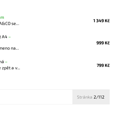
em
1 349 Kč
A&CO se...
t A4
–
999 Kč
meno na...
rná
–
799 Kč
zpět a v...
Stránka
2/112
ednom
Elegantní lesklé pevné psaníčko v
 jistě
červené barvě je nezbytným doplňkem
t i
a doprovodí ženu nejen do společnosti.