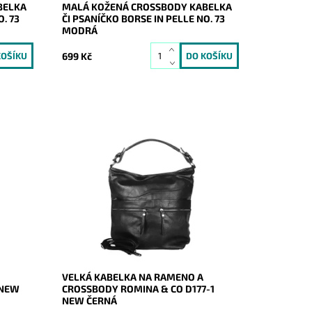
BELKA
MALÁ KOŽENÁ CROSSBODY KABELKA
. 73
ČI PSANÍČKO BORSE IN PELLE NO. 73
MODRÁ
699 Kč
lek roku
Jedna z nejprodávanějších kabelek
esignu
posledních let - velká kabelka na
a čelní
rameno, kterou lze díky přídavnému
popruhu nosit i jak crossbody.
Dostupnost:
Skladem
Kód:
20911
Značka:
ROMINA&CO
Záruka:
2 roky
VELKÁ KABELKA NA RAMENO A
 NEW
CROSSBODY ROMINA & CO D177-1
NEW ČERNÁ