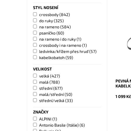
STYL NOSENÍ
crossbody
(842)
do ruky
(325)
na rameno
(584)
Kouzeln
psaníčko
(60)
značky 
na rameno i do ruky
(1)
každoden
nejnároč
crossbody i na rameno
(1)
ledvinka/křížem přes hruď
(57)
Dostupn
kabelkobatoh
(59)
Kód:
Značka:
VELIKOST
Záruka:
velká
(427)
PEVNÁ 
malá
(788)
KABELK
střední
(677)
malá/střední
(50)
1 099 K
střední/velká
(33)
ZNAČKY
ALPINI
(1)
Antonio Basile (Itálie)
(6)