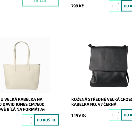
č
DETAIL
799 Kč
 velká kokosově bílá kabelka na
Středně velká černá crossbody 
na formát A4 s neděleným
- listonoška - italské značky Vera
m prostorem.
vyrobena z kvalitní italské kůže.
ost:
Skladem
Dostupnost:
Skladem
20745
Kód:
20729
David Jones Paris
Značka:
Vera Pelle
2 roky
Záruka:
2 roky
U VELKÁ KABELKA NA
KOŽENÁ STŘEDNĚ VELKÁ CRO
 DAVID JONES CM7600
KABELKA NO. 47 ČERNÁ
VĚ BÍLÁ NA FORMÁT A4
1 149 Kč