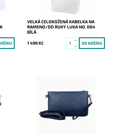
Záruka:
2 roky
VELKÁ CELOKOŽENÁ KABELKA NA
A
RAMENO/DO RUKY LUKA NO. 084
BÍLÁ
1 499 Kč
ssbody
Malá kožená modrá crossbody kabelka
terou
značky Borse in Pelle, kterou lze
 jako
využívat i díky krátkému uchu jako
psaníčko.
Dostupnost:
Skladem
Kód:
21045
Značka:
Borse in pelle
Záruka:
2 roky