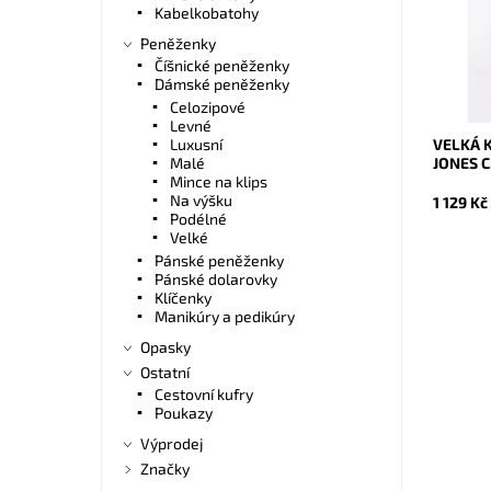
pohodlně
Kabelkobatohy
Dostupn
Peněženky
Kód:
Číšnické peněženky
Značka:
Dámské peněženky
Záruka:
Celozipové
Levné
VELKÁ 
Luxusní
JONES 
Malé
Mince na klips
Na výšku
1 129 Kč
Podélné
Velké
Pánské peněženky
Pánské dolarovky
Klíčenky
Manikúry a pedikúry
Opasky
Ostatní
Crossbo
Cestovní kufry
CO v kla
Poukazy
praktick
se oblíb
Výprodej
Dostupn
Značky
Kód: