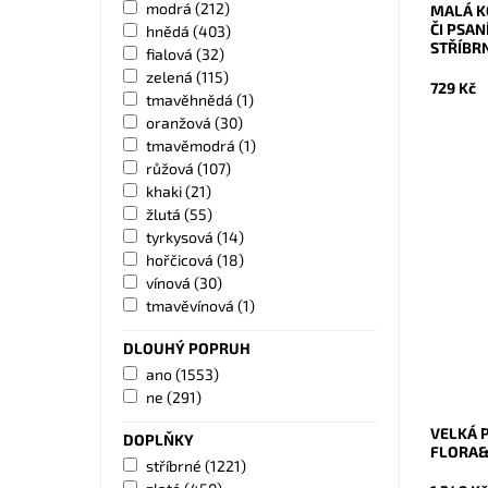
modrá
(212)
MALÁ K
ČI PSAN
hnědá
(403)
STŘÍBR
fialová
(32)
zelená
(115)
729 Kč
tmavěhnědá
(1)
oranžová
(30)
tmavěmodrá
(1)
růžová
(107)
khaki
(21)
žlutá
(55)
tyrkysová
(14)
Pevná ve
hořčicová
(18)
na rame
stříbrný
vínová
(30)
tmavěvínová
(1)
Dostupn
Kód:
DLOUHÝ POPRUH
Značka:
ano
(1553)
Záruka:
ne
(291)
VELKÁ 
DOPLŇKY
FLORA&
stříbrné
(1221)