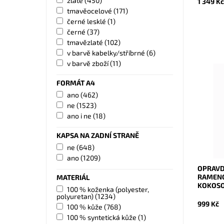
zlaté
(450)
1 349 K
tmavěocelové
(171)
černé lesklé
(1)
černé
(37)
tmavězlaté
(102)
v barvě kabelky/stříbrné
(6)
v barvě zboží
(11)
Opravdu
FORMÁT A4
rameno 
ano
(462)
vnitřní
ne
(1523)
Dostupn
ano i ne
(18)
Kód:
Značka:
KAPSA NA ZADNÍ STRANĚ
Záruka:
ne
(648)
ano
(1209)
OPRAVD
RAMENO
MATERIÁL
KOKOSO
100 % koženka (polyester,
polyuretan)
(1234)
999 Kč
100 % kůže
(768)
100 % syntetická kůže
(1)