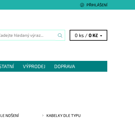
PŘIHLÁŠENÍ
0 ks /
0 Kč
STATNÍ
VÝPRODEJ
DOPRAVA
LE NOŠENÍ
KABELKY DLE TYPU