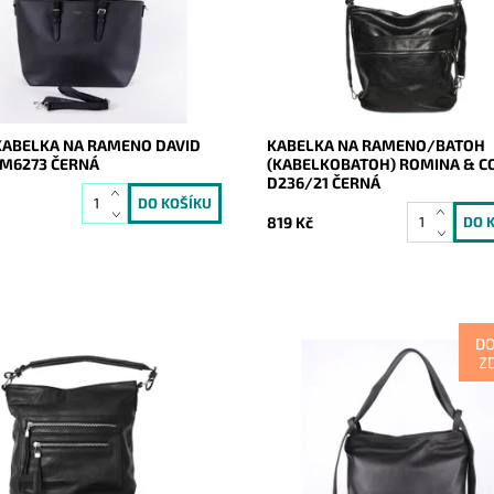
 na rameni a...
cenu.
ost:
Skladem
Dostupnost:
Skladem
9414
Kód:
14325
David Jones Paris
Značka:
ROMINA&CO
2 roky
Záruka:
2 roky
KABELKA NA RAMENO DAVID
KABELKA NA RAMENO/BATOH
CM6273 ČERNÁ
(KABELKOBATOH) ROMINA & C
D236/21 ČERNÁ
819 Kč
D
Z
dy kabelka značky ROMINA &
Kabelka na rameno a batoh v j
sické černé barvě. Vzhledově i
provedení! Moderní italský kvalit
y je velmi dobře řešená, stane
kožený doplněk každé ženy.
enou součástí ženy.
Dostupnost:
Skladem
ost:
Skladem
Kód:
7822
8086
Značka:
Vera Pelle