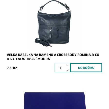
Jedna z nejprodávanějších kabelek posledních let - velká
kabelka na rameno, kterou lze díky přídavnému popruhu nosit
i jak crossbody.
Dostupnost:
Skladem
Kód:
20913
Značka:
ROMINA&CO
Záruka:
2 roky
VELKÁ KABELKA NA RAMENO A CROSSBODY ROMINA & CO
D177-1 NEW TMAVĚMODRÁ
799 Kč
Elegantní semišové pevné psaníčko v modré barvě je
oblíbeným doplňkem a doprovodí ženu nejen do společnosti.
Dostupnost:
Skladem
Kód:
20015