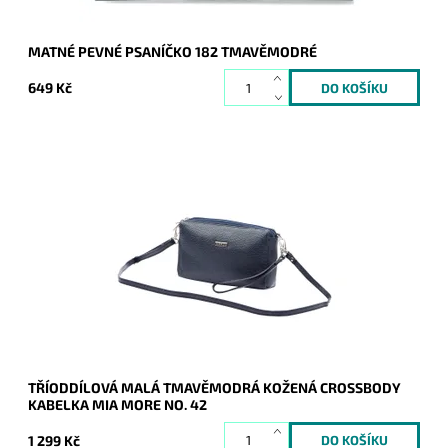
MATNÉ PEVNÉ PSANÍČKO 182 TMAVĚMODRÉ
649 Kč
Kožená crossbody kabelka značky Mia More v tmavěmodré
barvě, která je velmi prakticky rozdělena na tři samostatné
oddíly.
Dostupnost:
Skladem
Kód:
20762
Značka:
Mia More (Itálie)
Záruka:
2 roky
TŘÍODDÍLOVÁ MALÁ TMAVĚMODRÁ KOŽENÁ CROSSBODY
KABELKA MIA MORE NO. 42
1 299 Kč