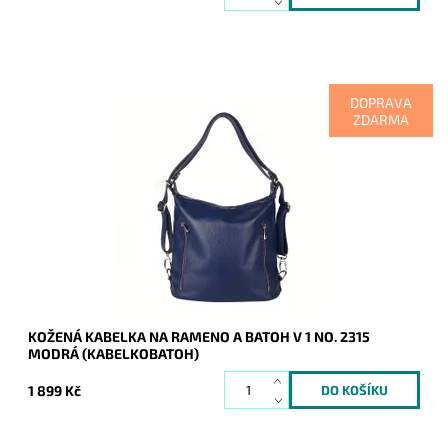
DOPRAVA
ZDARMA
Kabelka na rameno a batoh v jednom provedení v modré
barvě! Moderní italský kvalitní kožený doplněk každé ženy.
Dostupnost:
Skladem
Kód:
20682
Značka:
Vera Pelle
Záruka:
2 roky
KOŽENÁ KABELKA NA RAMENO A BATOH V 1 NO. 2315
MODRÁ (KABELKOBATOH)
1 899 Kč