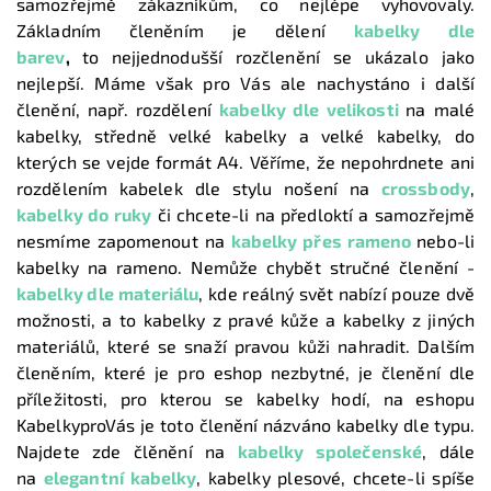
samozřejmě zákazníkům, co nejlépe vyhovovaly.
Základním členěním je dělení
kabelky dle
barev
,
to nejjednodušší rozčlenění se ukázalo jako
nejlepší. Máme však pro Vás ale nachystáno i další
členění, např. rozdělení
kabelky dle velikosti
na malé
kabelky, středně velké kabelky a velké kabelky, do
kterých se vejde formát A4. Věříme, že nepohrdnete ani
rozdělením kabelek dle stylu nošení na
crossbody
,
kabelky do ruky
či chcete-li na předloktí a samozřejmě
nesmíme zapomenout na
kabelky přes rameno
nebo-li
kabelky na rameno. Nemůže chybět stručné členění -
kabelky dle materiálu
, kde reálný svět nabízí pouze dvě
možnosti, a to kabelky z pravé kůže a kabelky z jiných
materiálů, které se snaží pravou kůži nahradit. Dalším
členěním, které je pro eshop nezbytné, je členění dle
příležitosti, pro kterou se kabelky hodí, na eshopu
KabelkyproVás je toto členění názváno kabelky dle typu.
Najdete zde člěnění na
kabelky společenské
, dále
na
elegantní kabelky
, kabelky plesové, chcete-li spíše