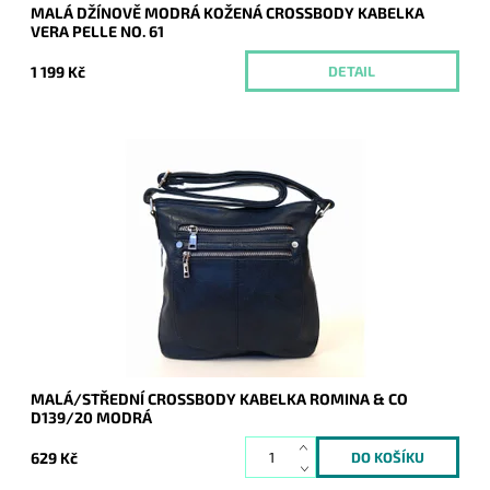
MALÁ DŽÍNOVĚ MODRÁ KOŽENÁ CROSSBODY KABELKA
VERA PELLE NO. 61
1 199 Kč
DETAIL
Velmi oblíbená pro svůj vzhled a praktičnost, kterou jistě
oceníte při každodenním nošení. Vejde se do ní vše základní,
co žena potřebuje mít vždy...
Dostupnost:
Skladem
Kód:
8109
Značka:
ROMINA&CO
Záruka:
2 roky
MALÁ/STŘEDNÍ CROSSBODY KABELKA ROMINA & CO
D139/20 MODRÁ
629 Kč