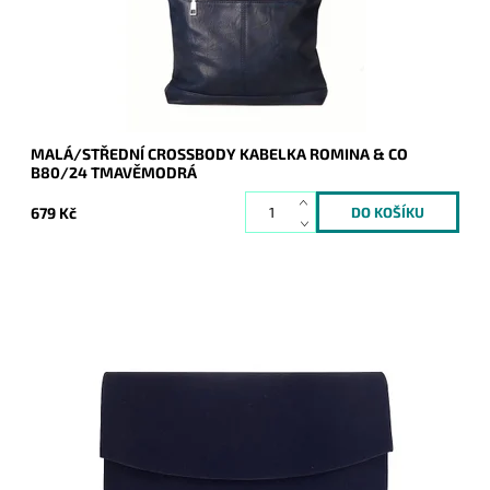
Dostupnost:
Skladem
Kód:
20143
Značka:
ROMINA&CO
Záruka:
2 roky
MALÁ/STŘEDNÍ CROSSBODY KABELKA ROMINA & CO
B80/24 TMAVĚMODRÁ
679 Kč
Elegantní semišové pevné psaníčko v tmavěmodré barvě je
oblíbeným doplňkem a doprovodí ženu nejen do společnosti.
Dostupnost:
Skladem
Kód:
20025
Značka:
ROMINA&CO
Záruka:
2 roky