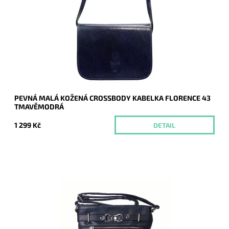
vhodná ke každodennímu nošení. Splní očekávání i
nejnáročnějších žen.
Dostupnost:
Momentálně nedostupné
Kód:
20391
Značka:
Florence
Záruka:
2 roky
PEVNÁ MALÁ KOŽENÁ CROSSBODY KABELKA FLORENCE 43
TMAVĚMODRÁ
1 299 Kč
DETAIL
Malá/střední crossbody kabelka značky ROMINA & CO v
tmavěmodré barvě s výrazným kováním a funkční zipovou
kapsou v horní části kabelky.