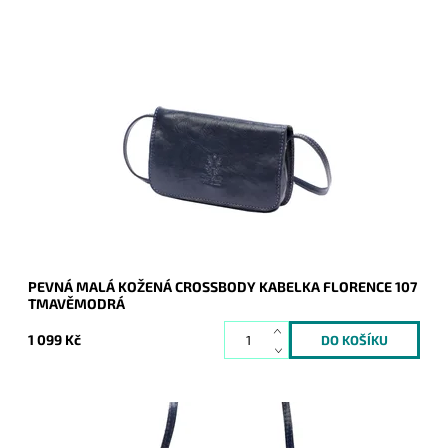
Kouzelná kožená tmavěmodrá crossbody značky Florence,
vhodná ke každodennímu nošení. Splní očekávání i
nejnáročnějších žen.
Dostupnost:
Skladem
Kód:
20559
Značka:
Florence
Záruka:
2 roky
PEVNÁ MALÁ KOŽENÁ CROSSBODY KABELKA FLORENCE 107
TMAVĚMODRÁ
1 099 Kč
Kouzelná kožená tmavěmodrá crossbody značky Florence,