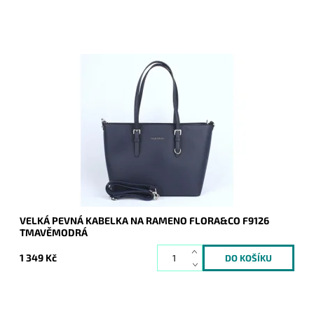
Pevná velká elegantní kabelka do ruky i na rameno značky
FLORA&CO se stříbrnými doplňky.
Dostupnost:
Skladem
Kód:
7640
Značka:
FLORA&CO
Záruka:
2 roky
VELKÁ PEVNÁ KABELKA NA RAMENO FLORA&CO F9126
TMAVĚMODRÁ
1 349 Kč