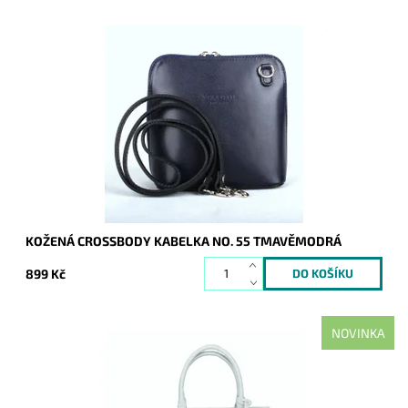
Velmi krásná, poutavá a přitom jednoduše elegantní kabelka,
která se hodí pro každou příležitost a každou ženu. Vyrobena
z pevné pravé kůže.
Dostupnost:
Skladem
Kód:
1042
Značka:
Vera Pelle
Záruka:
2 roky
KOŽENÁ CROSSBODY KABELKA NO. 55 TMAVĚMODRÁ
899 Kč
NOVINKA
Elegantní středně velká jemně modro-zelená kabelka do ruky
značky David Jones se zavěšenou aplikací na uchu kabelky.
Dostupnost:
Skladem