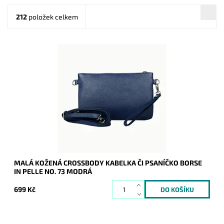
212
položek celkem
Malá kožená modrá crossbody kabelka značky Borse in Pelle,
kterou lze využívat i díky krátkému uchu jako psaníčko.
Dostupnost:
Skladem
Kód:
21045
Značka:
Borse in pelle
Záruka:
2 roky
MALÁ KOŽENÁ CROSSBODY KABELKA ČI PSANÍČKO BORSE
IN PELLE NO. 73 MODRÁ
699 Kč