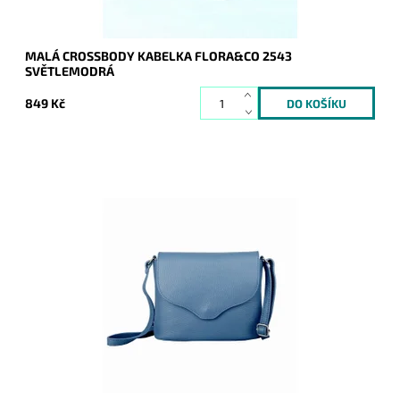
MALÁ CROSSBODY KABELKA FLORA&CO 2543
SVĚTLEMODRÁ
849 Kč
Malá kožená crossbody kabelka značky Vera Pelle v džínově
modré barvě s uzavíráním na klopu a zip.
Dostupnost:
Momentálně nedostupné
Kód:
9774
Značka:
Vera Pelle
Záruka:
2 roky