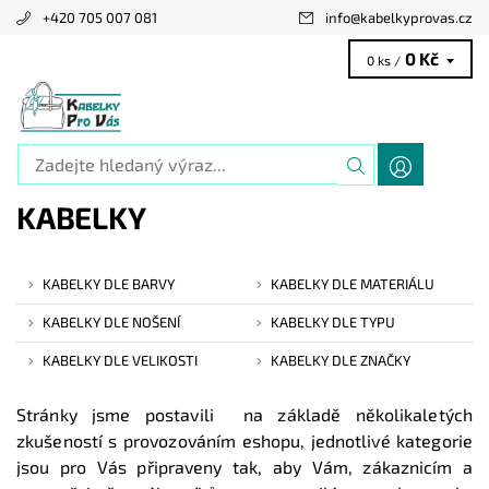
+420 705 007 081
info
@
kabelkyprovas.cz
0 Kč
0 ks /
KABELKY
KABELKY DLE BARVY
KABELKY DLE MATERIÁLU
KABELKY DLE NOŠENÍ
KABELKY DLE TYPU
KABELKY DLE VELIKOSTI
KABELKY DLE ZNAČKY
Stránky jsme postavili na základě několikaletých
zkušeností s provozováním eshopu, jednotlivé kategorie
jsou pro Vás připraveny tak, aby Vám, zákaznicím a