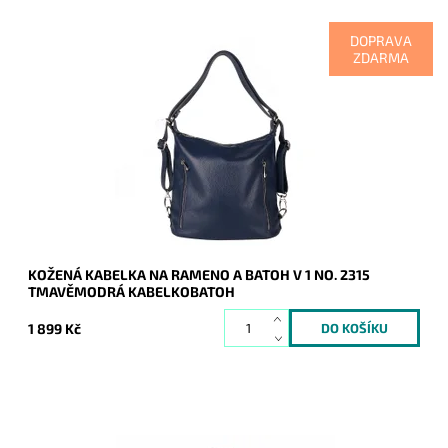
DOPRAVA
ZDARMA
Kabelka na rameno a batoh v jednom provedení v
tmavěmodré barvě! Moderní italský kvalitní kožený doplněk
každé ženy.
Dostupnost:
Skladem
Kód:
20683
Značka:
Vera Pelle
Záruka:
2 roky
KOŽENÁ KABELKA NA RAMENO A BATOH V 1 NO. 2315
TMAVĚMODRÁ KABELKOBATOH
1 899 Kč