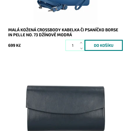
Záruka:
2 roky
MALÁ KOŽENÁ CROSSBODY KABELKA ČI PSANÍČKO BORSE
IN PELLE NO. 73 DŽÍNOVĚ MODRÁ
699 Kč
Elegantní matné pevné psaníčko v tmavěmodré barvě je
nezbytným doplňkem a doprovodí ženu nejen do společnosti.
Dostupnost:
Skladem
Kód:
20793
Značka:
ROMINA&CO
Záruka:
2 roky