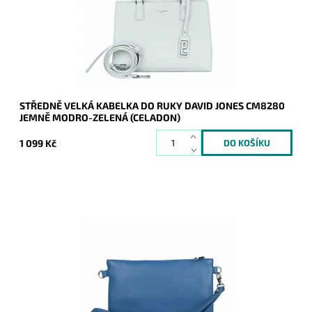
Kód:
21103
Značka:
David Jones Paris
Záruka:
2 roky
STŘEDNĚ VELKÁ KABELKA DO RUKY DAVID JONES CM8280
JEMNĚ MODRO-ZELENÁ (CELADON)
1 099 Kč
Malá kožená džínově modrá crossbody kabelka značky Borse
in Pelle, kterou lze využívat i díky krátkému uchu jako
psaníčko.
Dostupnost:
Skladem
Kód:
21046
Značka:
Borse in pelle