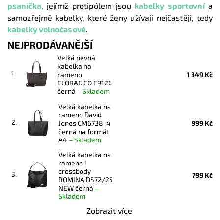
psaníčka
,
jejímž protipólem jsou
kabelky sportovní
a
samozřejmě kabelky, které ženy užívají nejčastěji, tedy
kabelky volnočasové
.
NEJPRODÁVANĚJŠÍ
Velká pevná
kabelka na
1.
rameno
1 349 Kč
FLORA&CO F9126
černá
–
Skladem
Velká kabelka na
rameno David
2.
Jones CM6738-4
999 Kč
černá na formát
A4
–
Skladem
Velká kabelka na
rameno i
crossbody
3.
799 Kč
ROMINA D572/25
NEW černá
–
Skladem
Zobrazit více