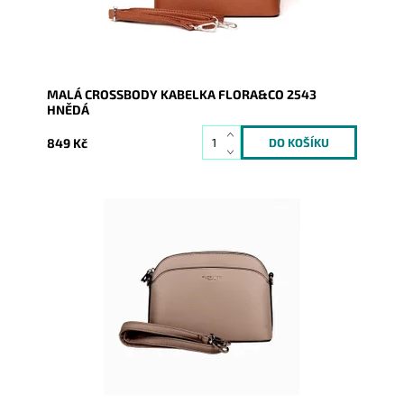
MALÁ CROSSBODY KABELKA FLORA&CO 2543
HNĚDÁ
849 Kč
Malá elegantní volnočasová crossbody kabelka od
značky FLORA&CO držící svůj tvar v béžovo-hnědé
barvě.
Dostupnost:
Skladem
Kód:
20805
Značka:
FLORA&CO
Záruka:
2 roky