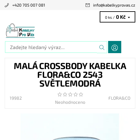
+420 705 007 081
info
@
kabelkyprovas.cz
0 Kč
0 ks /
MALÁ CROSSBODY KABELKA
FLORA&CO 2543
SVĚTLEMODRÁ
19982
FLORA&CO
Neohodnoceno