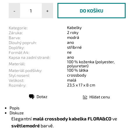
-
+
Kabelky
Kategorie:
2 roky
Záruka:
modrá
Barva:
ano
Dlouhý popruh:
stříbrné
Doplňky:
ne
Formát A4:
ano
Kapsa na zadní straně:
100 % koženka (polyester,
Materiál:
polyuretan)
100 % látka
Materiál podšívky:
crossbody
Styl nosení:
malá
Velikost:
23,5 x 17 x 8 cm
Rozměry:
Dotaz
Hlídat cenu
Tisk
Popis
Diskuze
Elegantní
malá crossbody kabelka
FLORA&CO
ve
světlemodré
barvě.