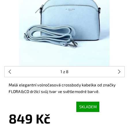
1
z 8
Malá elegantní volnočasová crossbody kabelka od značky
FLORA&CO držící svůj tvar ve světlemodré barvě.
SKLADEM
849 Kč