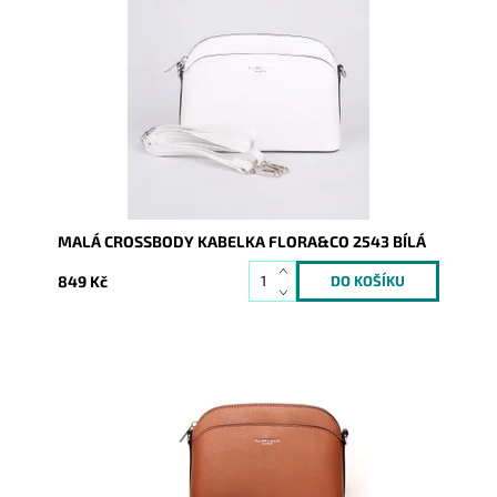
Malá elegantní volnočasová crossbody kabelka od
značky FLORA&CO držící svůj tvar v bílé barvě.
Dostupnost:
Skladem
Kód:
16850
Značka:
FLORA&CO
Záruka:
2 roky
MALÁ CROSSBODY KABELKA FLORA&CO 2543 BÍLÁ
849 Kč
Malá elegantní volnočasová crossbody kabelka od
značky FLORA&CO držící svůj tvar v hnědé barvě.
Dostupnost:
Skladem
Kód:
20028
Značka:
FLORA&CO
Záruka:
2 roky