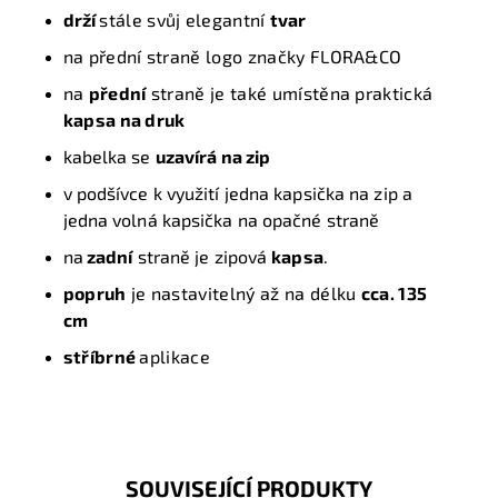
drží
stále svůj elegantní
tvar
na přední straně logo značky FLORA&CO
na
přední
straně je také umístěna praktická
kapsa na druk
kabelka se
uzavírá na zip
v podšívce k využití jedna kapsička na zip a
jedna volná kapsička na opačné straně
na
zadní
straně je zipová
kapsa
.
popruh
je nastavitelný až na délku
cca. 135
cm
stříbrné
aplikace
SOUVISEJÍCÍ PRODUKTY