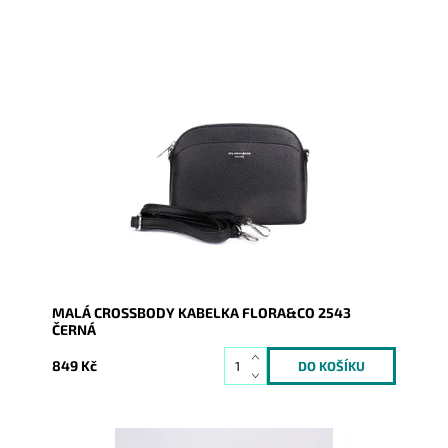
Malá elegantní volnočasová crossbody kabelka od
značky FLORA&CO držící svůj tvar v černé barvě.
Dostupnost:
Skladem
Kód:
16849
Značka:
FLORA&CO
Záruka:
2 roky
MALÁ CROSSBODY KABELKA FLORA&CO 2543
ČERNÁ
849 Kč