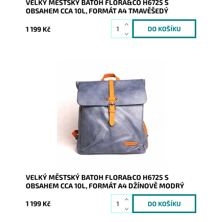
VELKÝ MĚSTSKÝ BATOH FLORA&CO H6725 S
OBSAHEM CCA 10L, FORMÁT A4 TMAVĚŠEDÝ
1 199 Kč
Batůžek z pevné syntetické kůže v zajímavé džínově
modré barvě Vás všude doprovodí. Předností je, že se
do něj...
Dostupnost:
Skladem
Kód:
9751
Značka:
FLORA&CO
Záruka:
2 roky
VELKÝ MĚSTSKÝ BATOH FLORA&CO H6725 S
OBSAHEM CCA 10L, FORMÁT A4 DŽÍNOVĚ MODRÝ
1 199 Kč