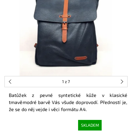
1
z 7
Batůžek z pevné syntetické kůže v klasické
tmavěmodré barvě Vás všude doprovodí. Předností je,
že se do něj vejde i věci formátu A4.
SKLADEM