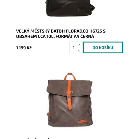
Záruka:
2 roky
VELKÝ MĚSTSKÝ BATOH FLORA&CO H6725 S
OBSAHEM CCA 10L, FORMÁT A4 ČERNÁ
1 199 Kč
Batůžek z pevné syntetické kůže v krásné tmavěšedé
barvě Vás všude doprovodí. Předností je, že se do něj
vejde i...
Dostupnost:
Skladem
Kód:
9245
Značka:
FLORA&CO
Záruka:
2 roky