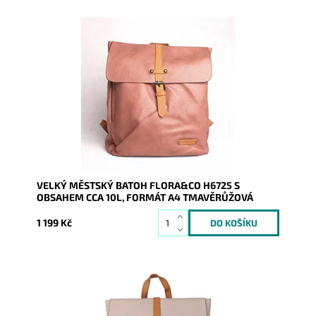
Batůžek z pevné syntetické kůže v zajímavé
tmavěrůžové barvě Vás všude doprovodí. Předností
je, že se do něj...
Dostupnost:
Skladem
Kód:
9752
Značka:
FLORA&CO
Záruka:
2 roky
VELKÝ MĚSTSKÝ BATOH FLORA&CO H6725 S
OBSAHEM CCA 10L, FORMÁT A4 TMAVĚRŮŽOVÁ
1 199 Kč
Batůžek z pevné syntetické kůže v krásné béžové
barvě Vás všude doprovodí. Předností je, že se do něj