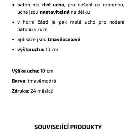
batoh má
dvě ucha
, pro nošení na ramenou,
ucha jsou
nastavitelná
na délku
v horní části je pak malé ucho pro nošení
batohu v ruce
aplikace jsou
tmavěocelové
v
ýška ucha:
10
cm
Výška ucha:
10
cm
Barva:
tmavěmodrá
Záruka:
24 měsíců
SOUVISEJÍCÍ PRODUKTY