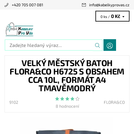
+420 705 007 081
info
@
kabelkyprovas.cz
0 Kč
0 ks /
VELKÝ MĚSTSKÝ BATOH
FLORA&CO H6725 S OBSAHEM
CCA 10L, FORMÁT A4
TMAVĚMODRÝ
9102
FLORA&CO
8 hodnocení