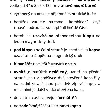
velikosti
37 x 29,5 x 13 cm
v tmavěmodré barvě
vyrobený na omak z příjemné syntetické kůže
batůžek zaujme barevnou kombinací, když
tmavěmodrou barvu doplňují hnědé části
batoh se
uzavírá na
přehoditelnou
klopu
na
jeden magnetický druk
pod klopou
na čelní straně je hned velká
kapsa
uzavíratelná opět na magnetický druk
hlavní část
se ještě uzavírá
na
zip
uvnitř je
batůžek
nedělený
, uvnitř na přední
straně jsou v podšívce dvě otevřené kapsičky,
na zadní straně jsou pak dvě zipové kapsy a
mezi nimi je další velká otevřená kapsa
do vnitřní části ve vejde
formát A4
na
zadní vnější
části je
zipová kapsa