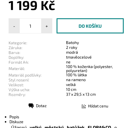
1 199 Kč
-
+
Batohy
Kategorie:
2 roky
Záruka:
modrá
Barva:
tmavěocelové
Doplňky:
ne
Formát A4:
100 % koženka (polyester,
Materiál:
polyuretan)
100 % látka
Materiál podšívky:
na rameno
Styl nosení:
velká
Velikost:
10 cm
Výška ucha:
37 x 29,5 x 13 cm
Rozměry:
Dotaz
Hlídat cenu
Tisk
Popis
Diskuze
Úžasný
velký městský batůžek FLORA&CO
o