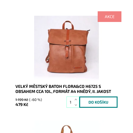
AKCE
Batůžek z pevné syntetické kůže v krásné hnědé
barvě Vás všude doprovodí. Předností je, že se do něj
vejde i...
Dostupnost:
Skladem
Kód:
8526
Značka:
FLORA&CO
Záruka:
2 roky, bez záruky na koženku
VELKÝ MĚSTSKÝ BATOH FLORA&CO H6725 S
OBSAHEM CCA 10L, FORMÁT A4 HNĚDÝ, II. JAKOST
1 199 Kč
(–60 %)
479 Kč
Batůžek z pevné syntetické kůže v krásné světlešedé