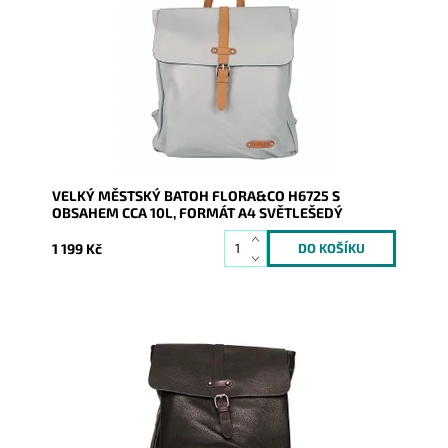
barvě Vás všude doprovodí. Předností je, že se do něj
vejde...
Dostupnost:
Skladem
Kód:
9104
Značka:
FLORA&CO
Záruka:
2 roky
VELKÝ MĚSTSKÝ BATOH FLORA&CO H6725 S
OBSAHEM CCA 10L, FORMÁT A4 SVĚTLEŠEDÝ
1 199 Kč
Batůžek z pevné syntetické kůže v krásné černé barvě
Vás všude doprovodí. Předností je, že se do něj vejde
i...
Dostupnost:
Skladem
Kód:
9105
Značka:
FLORA&CO