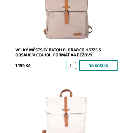
vejde i...
Dostupnost:
Skladem
Kód:
20724
Značka:
FLORA&CO
Záruka:
2 roky
VELKÝ MĚSTSKÝ BATOH FLORA&CO H6725 S
OBSAHEM CCA 10L, FORMÁT A4 BÉŽOVÝ
1 199 Kč
Batůžek z pevné syntetické kůže v krásné bílé barvě
Vás všude doprovodí. Předností je, že se do něj vejde i
věci...
Dostupnost:
Skladem
Kód:
20725
Značka:
FLORA&CO
Záruka:
2 roky