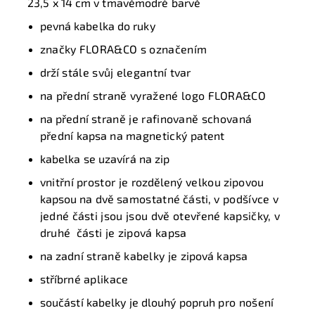
23,5 x 14 cm v tmavěmodré barvě
pevná kabelka do ruky
značky FLORA&CO s označením
drží
stále svůj elegantní
tvar
na přední straně vyražené logo FLORA&CO
n
a přední
straně je rafinovaně schovaná
přední
kapsa na
magnetický
patent
k
abelka se uzavírá na zip
vnitřní prostor je
rozdělený
velkou
zipovou
kapsou na dvě
samostatné
části
, v podšívce v
jedné části jsou jsou dvě otevřené kapsičky, v
druhé části je zipová kapsa
n
a zadní
straně kabelky je
zipová kapsa
s
tříbrné
aplikace
s
oučástí kabelky je dlouhý popruh
pro nošení