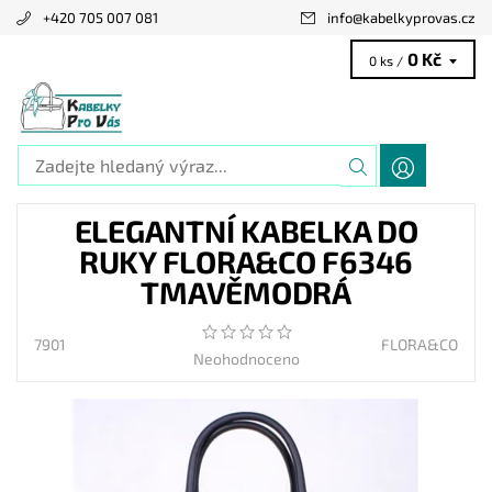
+420 705 007 081
info
@
kabelkyprovas.cz
0 Kč
0 ks /
ELEGANTNÍ KABELKA DO
RUKY FLORA&CO F6346
TMAVĚMODRÁ
7901
FLORA&CO
Neohodnoceno