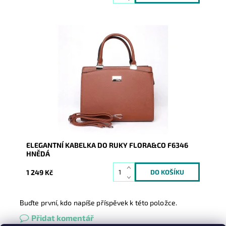
Nadčasová elegantní kabelka do ruky v krásném
odstínu hnědé, která neomrzí a zaujme ladnými tvary
a svým pevným...
Dostupnost:
Skladem
Kód:
8586
Značka:
FLORA&CO
Záruka:
2 roky
ELEGANTNÍ KABELKA DO RUKY FLORA&CO F6346
HNĚDÁ
1 249 Kč
Buďte první, kdo napíše příspěvek k této položce.
Přidat komentář