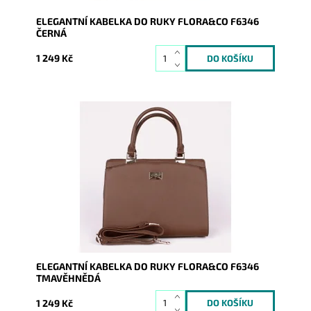
ELEGANTNÍ KABELKA DO RUKY FLORA&CO F6346
ČERNÁ
1 249 Kč
Elegantní kabelka do ruky zaujme ladnými tvary a
svým pevným materiálem.
Dostupnost:
Skladem
Kód:
7900
Značka:
FLORA&CO
Záruka:
2 roky
ELEGANTNÍ KABELKA DO RUKY FLORA&CO F6346
TMAVĚHNĚDÁ
1 249 Kč