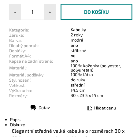
-
+
Kabelky
Kategorie:
2 roky
Záruka:
modrá
Barva:
ano
Dlouhý popruh:
stříbrné
Doplňky:
ne
Formát A4:
ano
Kapsa na zadní straně:
100 % koženka (polyester,
Materiál:
polyuretan)
100 % látka
Materiál podšívky:
do ruky
Styl nosení:
střední
Velikost:
14,5 cm
Výška ucha:
30 x 23,5 x 14 cm
Rozměry:
Dotaz
Hlídat cenu
Tisk
Popis
Diskuze
Elegantní středně velká kabelka o rozměrech 30 x