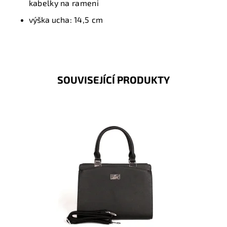
kabelky na rameni
výška ucha:
14,5 cm
SOUVISEJÍCÍ PRODUKTY
Elegantní kabelka do ruky zaujme ladnými tvary a
svým pevným materiálem.
Dostupnost:
Skladem
Kód:
1462
Značka:
FLORA&CO
Záruka:
2 roky