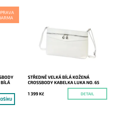
OPRAVA
DARMA
 kožená
Středně velká kožená crossbody
y Vera
kabelka značky Luka v čisté bílé barvě.
cení
Momentálně
Dostupnost:
nedostupné
Kód:
20758
Značka:
Luka
Záruka:
2 roky
SSBODY
STŘEDNĚ VELKÁ BÍLÁ KOŽENÁ
 BÍLÁ
CROSSBODY KABELKA LUKA NO. 65
1 399 Kč
DETAIL