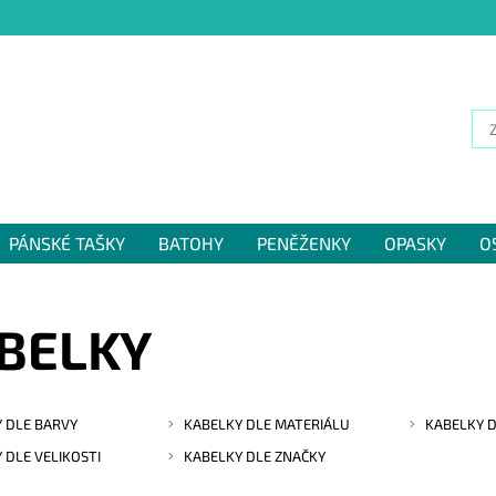
PÁNSKÉ TAŠKY
BATOHY
PENĚŽENKY
OPASKY
O
NÁM
BELKY
 DLE BARVY
KABELKY DLE MATERIÁLU
KABELKY D
 DLE VELIKOSTI
KABELKY DLE ZNAČKY