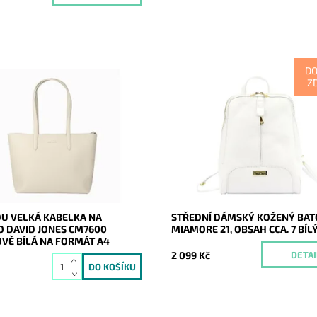
D
Z
 velká kokosově bílá kabelka na
Kožený bílý batoh ideální velikost
na formát A4 s neděleným
zaujme svislým prošitím, pod kt
m prostorem.
skrývá malá zipová kapsa.
ost:
Skladem
Momentálně
Dostupnost:
20745
nedostupné
David Jones Paris
Kód:
17070
2 roky
Značka:
Mia More (Itálie)
Záruka:
2 roky
U VELKÁ KABELKA NA
STŘEDNÍ DÁMSKÝ KOŽENÝ BA
 DAVID JONES CM7600
MIAMORE 21, OBSAH CCA. 7 BÍL
VĚ BÍLÁ NA FORMÁT A4
2 099 Kč
DETAI