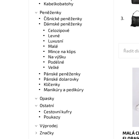
Kabelkobatohy
Peněženky
3.
Číšnické peněženky
Dámské peněženky
Celozipové
Levné
Luxusní
Malé
Řadit dl
Mince na klips
Na výšku
Podélné
Velké
Pánské peněženky
Malá el
Pánské dolarovky
kabelka
Klíčenky
svůj tvar
Manikúry a pedikúry
Dostupn
Opasky
Kód:
Ostatní
Značka:
Cestovní kufry
Záruka:
Poukazy
Výprodej
Značky
MALÁ C
FLORA&