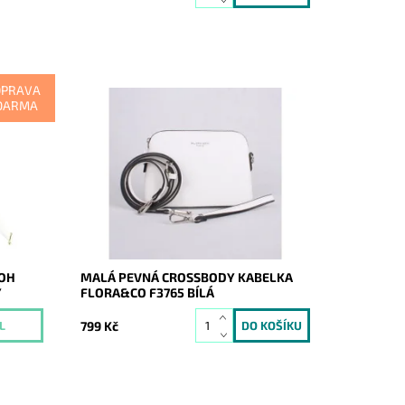
OPRAVA
DARMA
i, který
Kabelka do ruky i na rameno značky
erým se
FLORA&CO se stříbrnými doplňky je
malého rozměru, ale velká v
oblíbenosti.
Dostupnost:
Skladem
Kód:
16848
Značka:
FLORA&CO
Záruka:
2 roky
TOH
MALÁ PEVNÁ CROSSBODY KABELKA
Ý
FLORA&CO F3765 BÍLÁ
799 Kč
L