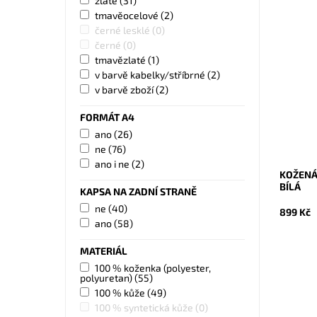
zlaté
(31)
tmavěocelové
(2)
černé lesklé
(0)
černé
(0)
Velmi kr
tmavězlaté
(1)
jednoduš
v barvě kabelky/stříbrné
(2)
hodí pro
ženu. V
v barvě zboží
(2)
Dostupn
FORMÁT A4
Kód:
Značka:
ano
(26)
Záruka:
ne
(76)
ano i ne
(2)
KOŽENÁ
BÍLÁ
KAPSA NA ZADNÍ STRANĚ
ne
(40)
899 Kč
ano
(58)
MATERIÁL
100 % koženka (polyester,
polyuretan)
(55)
100 % kůže
(49)
100 % syntetická kůže
(0)