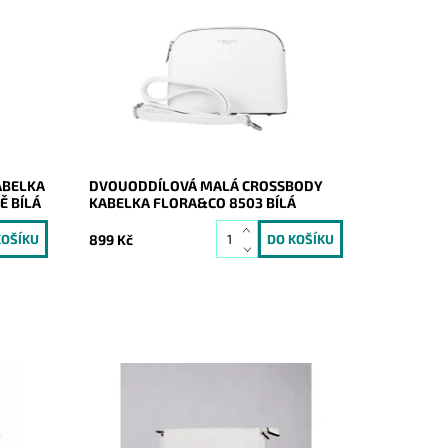
v
Malá elegantní volnočasová crossbody
o
kabelka od značky FLORA&CO držící
svůj tvar v bílé barvě, která je
rozdělena na dvě části.
Dostupnost:
Skladem
Kód:
20316
Značka:
FLORA&CO
Záruka:
2 roky
ABELKA
DVOUODDÍLOVÁ MALÁ CROSSBODY
Ě BÍLÁ
KABELKA FLORA&CO 8503 BÍLÁ
899 Kč
 značky
Malá crossbody kabelka značky
ím na
FLORA&CO H9158, po odepnutí popruhů
lze kabelku využít i jako psaníčko.