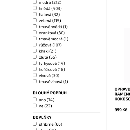
modrá
(212)
hnědá
(403)
fialová
(32)
zelená
(115)
tmavěhnědá
(1)
oranžová
(30)
Opravdu
tmavěmodrá
(1)
rameno 
růžová
(107)
vnitřní
khaki
(21)
Dostupn
žlutá
(55)
Kód:
tyrkysová
(14)
Značka:
hořčicová
(18)
Záruka:
vínová
(30)
tmavěvínová
(1)
OPRAVD
DLOUHÝ POPRUH
RAMENO
KOKOSO
ano
(74)
ne
(22)
999 Kč
DOPLŇKY
stříbrné
(66)