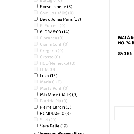
Bellugio
(0)
Dostupn
Borse in pelle
(5)
Kód:
Camilla (Itálie)
(0)
Značka:
Záruka:
David Jones Paris
(37)
El Forrest
(0)
FLORA&CO
(14)
MALÁ K
Florence
(0)
NO. 74 
Gianni Conti
(0)
Gregorio
(0)
849 Kč
Grosso
(0)
HGL (Německo)
(0)
LIDA
(0)
Luka
(13)
Maria C.
(0)
Marta Ponti
(0)
Mia More (Itálie)
(9)
Patrizia Piu
(0)
Pierre Cardin
(3)
ROMINA&CO
(3)
Silvio
(0)
Vera Pelle
(19)
Vymazat všechny filtry