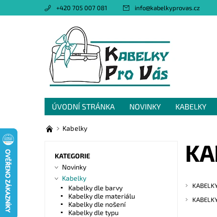
+420 705 007 081
info
@
kabelkyprovas.cz
ÚVODNÍ STRÁNKA
NOVINKY
KABELKY
OBCHODNÍ PODMÍNKY
GDPR
NAPIŠTE 
Kabelky
KA
KATEGORIE
Novinky
Kabelky
KABELKY
Kabelky dle barvy
Kabelky dle materiálu
KABELKY
Kabelky dle nošení
Kabelky dle typu