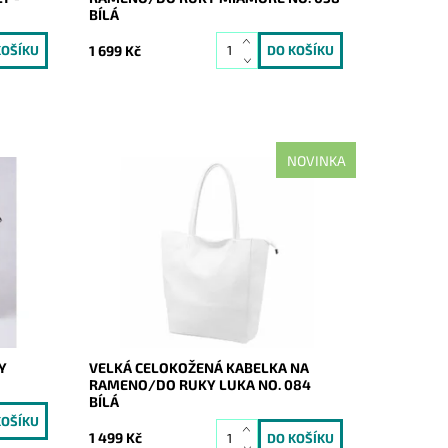
BÍLÁ
1 699 Kč
NOVINKA
 značky
Nadčasová, velká, měkoučká, kožená,
ním na
bílá se stříbrnými doplňky na formát A4
prostě supr kabelka pro nás všechny.
Dostupnost:
Skladem
Kód:
21113
Značka:
Luka
Záruka:
2 roky
Y
VELKÁ CELOKOŽENÁ KABELKA NA
RAMENO/DO RUKY LUKA NO. 084
BÍLÁ
1 499 Kč