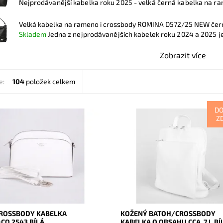
Nejprodávanější kabelka roku 2025 - velká černá kabelka na ra
Velká kabelka na rameno i crossbody ROMINA D572/25 NEW če
Skladem
Jedna z nejprodávanějších kabelek roku 2024 a 2025 je 
Zobrazit více
e:
104
položek celkem
D
Z
egantní volnočasová crossbody
Kožený batoh 7750 střední až ve
 od značky FLORA&CO držící
velikosti, který se díky posuvným
 v bílé barvě.
popruhům dá nosit i jako crossb
kabelka.
ost:
Skladem
16850
Dostupnost:
Skladem
FLORA&CO
Kód:
19979
2 roky
Značka:
Vera Pelle
Záruka:
2 roky
ROSSBODY KABELKA
KOŽENÝ BATOH/CROSSBODY
CO 2543 BÍLÁ
KABELKA O OBSAHU CCA. 7 L BÍL