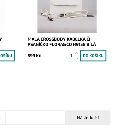
Dostupnost:
Skladem
Kód:
8022
Značka:
FLORA&CO
Záruka:
2 roky
Y
MALÁ CROSSBODY KABELKA ČI
PSANÍČKO FLORA&CO H9158 BÍLÁ
599 Kč
6
Následující