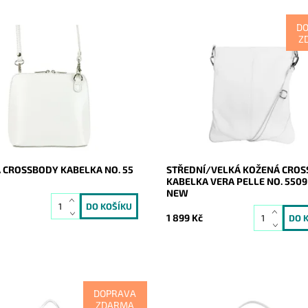
D
Z
ásná, poutavá a přitom
Velká, vzhledově maximalistická
e elegantní kabelka, která se
crossbody kabelka italské značk
 každou příležitost a každou
Pelle je určena pro ženy, které o
yrobena z pevné pravé kůže.
kvalitu a design.
ost:
Skladem
Dostupnost:
Skladem
9120
Kód:
20970
Vera Pelle
Značka:
Vera Pelle
2 roky
Záruka:
2 roky
 CROSSBODY KABELKA NO. 55
STŘEDNÍ/VELKÁ KOŽENÁ CRO
KABELKA VERA PELLE NO. 5509
NEW
1 899 Kč
DOPRAVA
ZDARMA