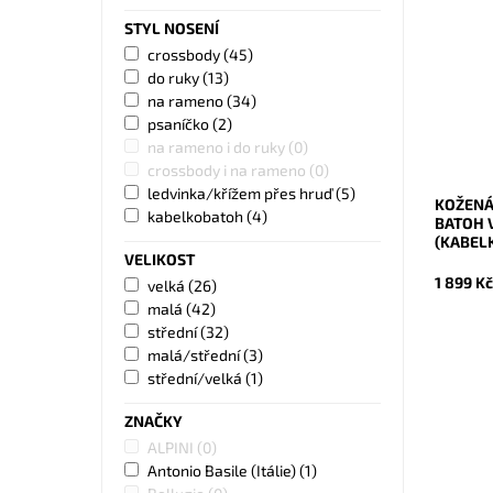
Kabelka
STYL NOSENÍ
proveden
Moderní 
crossbody
(45)
každé ž
do ruky
(13)
Dostupn
na rameno
(34)
Kód:
psaníčko
(2)
Značka:
na rameno i do ruky
(0)
Záruka:
crossbody i na rameno
(0)
ledvinka/křížem přes hruď
(5)
KOŽENÁ
kabelkobatoh
(4)
BATOH V
(KABEL
VELIKOST
1 899 K
velká
(26)
malá
(42)
střední
(32)
malá/střední
(3)
střední/velká
(1)
ZNAČKY
Malá bíl
ALPINI
(0)
značky V
Antonio Basile (Itálie)
(1)
kvalitní 