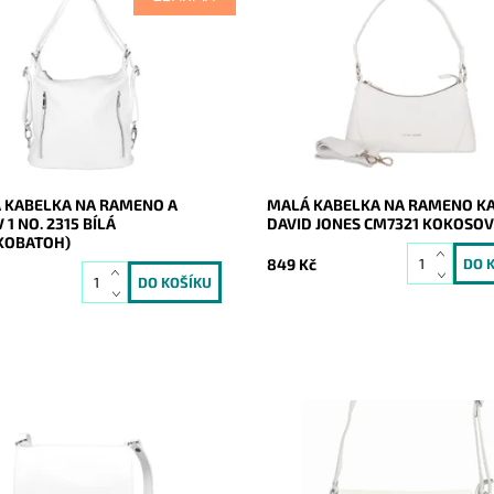
 na rameno a batoh v jednom
Módní malá kabelka na rameno 
í v klasické bílé barvě!
kokosově bílé barvě z pevnějšíh
italský kvalitní kožený doplněk
materiálu. Disponuje i dlouhým
eny.
přídavným popruhem.
ost:
Skladem
Dostupnost:
Skladem
20680
Kód:
20656
Vera Pelle
Značka:
David Jones Paris
2 roky
Záruka:
2 roky
 KABELKA NA RAMENO A
MALÁ KABELKA NA RAMENO K
 1 NO. 2315 BÍLÁ
DAVID JONES CM7321 KOKOSOV
KOBATOH)
849 Kč
č
á crossbody kabelka italské
Malá kožená crossbody kabelka
era Pelle no. 74, vyrobena z
Mia More v bílé barvě s uzavírán
italské kůže.
klopu a na zip.