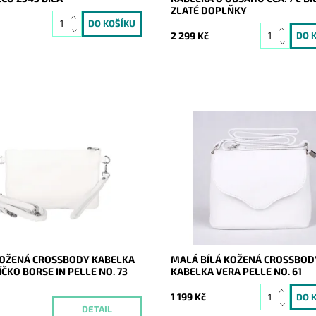
ZLATÉ DOPLŇKY
2 299 Kč
žená bílá crossbody kabelka
Malá kožená crossbody kabelka
orse in Pelle, kterou lze
Vera Pelle v bílé barvě s uzavírá
 i díky krátkému uchu jako
klopu a zip.
.
Dostupnost:
Skladem
Momentálně
Kód:
9772
ost:
nedostupné
Značka:
Vera Pelle
21043
Záruka:
2 roky
Borse in pelle
2 roky
OŽENÁ CROSSBODY KABELKA
MALÁ BÍLÁ KOŽENÁ CROSSBOD
ÍČKO BORSE IN PELLE NO. 73
KABELKA VERA PELLE NO. 61
1 199 Kč
DETAIL