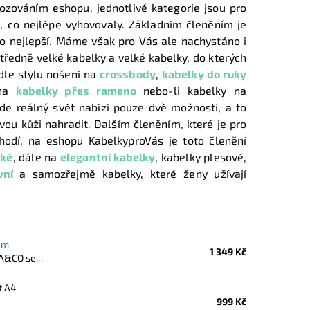
ozováním eshopu, jednotlivé kategorie jsou pro
 co nejlépe vyhovovaly. Základním členěním je
ko nejlepší. Máme však pro Vás ale nachystáno i
tředně velké kabelky a velké kabelky, do kterých
dle stylu nošení na
crossbody
,
kabelky do ruky
 na
kabelky přes rameno
nebo-li kabelky na
kde reálný svět nabízí pouze dvě možnosti, a to
vou kůži nahradit. Dalším členěním, které je pro
 hodí, na eshopu KabelkyproVás je toto členění
ské
, dále na
elegantní kabelky
, kabelky plesové,
vní
a samozřejmě kabelky, které ženy užívají
em
1 349 Kč
A&CO se...
t A4
–
999 Kč