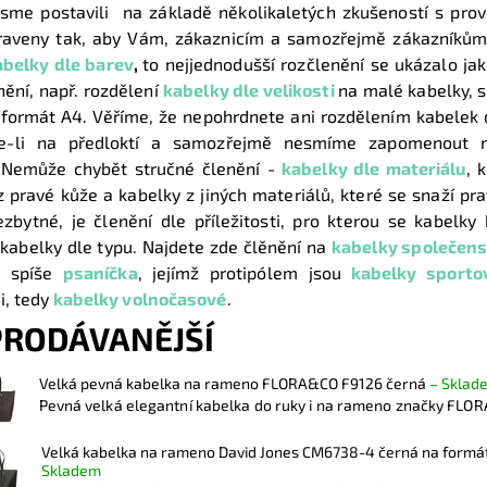
jsme postavili na základě několikaletých zkušeností s prov
raveny tak, aby Vám, zákaznicím a samozřejmě zákazníkům,
abelky dle barev
,
to nejjednodušší rozčlenění se ukázalo ja
nění, např. rozdělení
kabelky dle velikosti
na malé kabelky, s
 formát A4. Věříme, že nepohrdnete ani rozdělením kabelek 
te-li na předloktí a samozřejmě nesmíme zapomenout
 Nemůže chybět stručné členění -
kabelky dle materiálu
, 
z pravé kůže a kabelky z jiných materiálů, které se snaží pra
zbytné, je členění dle příležitosti, pro kterou se kabelky
kabelky dle typu. Najdete zde člěnění na
kabelky společen
i spíše
psaníčka
,
jejímž protipólem jsou
kabelky sporto
i, tedy
kabelky volnočasové
.
PRODÁVANĚJŠÍ
Velká pevná kabelka na rameno FLORA&CO F9126 černá
–
Sklad
Pevná velká elegantní kabelka do ruky i na rameno značky FLOR
Velká kabelka na rameno David Jones CM6738-4 černá na formá
Skladem