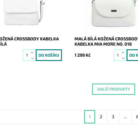
ost:
Skladem
Dostupnost:
Skladem
20196
Kód:
9884
Vera Pelle
Značka:
Mia More (Itálie)
2 roky
Záruka:
2 roky
OŽENÁ CROSSBODY KABELKA
MALÁ BÍLÁ KOŽENÁ CROSSBOD
BÍLÁ
KABELKA MIA MORE NO. 018
1 299 Kč
DALŠÍ PRODUKTY
1
2
3
...