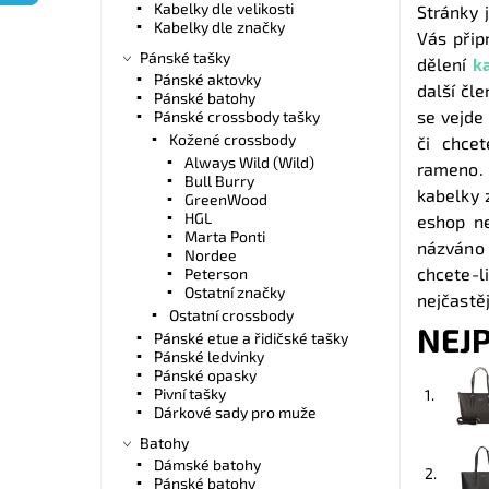
Kabelky dle velikosti
Stránky 
Kabelky dle značky
Vás přip
Pánské tašky
dělení
k
Pánské aktovky
další čle
Pánské batohy
se vejde
Pánské crossbody tašky
Kožené crossbody
či chce
Always Wild (Wild)
rameno.
Bull Burry
kabelky 
GreenWood
HGL
eshop ne
Marta Ponti
názváno 
Nordee
chcete-l
Peterson
Ostatní značky
nejčastěj
Ostatní crossbody
NEJ
Pánské etue a řidičské tašky
Pánské ledvinky
Pánské opasky
Pivní tašky
1.
Dárkové sady pro muže
Batohy
Dámské batohy
2.
Pánské batohy