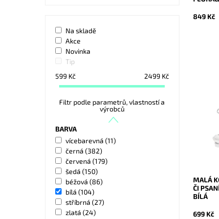
849 Kč
Na skladě
Akce
Novinka
Tip
599
Kč
2499
Kč
Malá ko
Filtr podle parametrů, vlastností a
značky B
výrobců
využívat
psaníčko
BARVA
Dostupn
vícebarevná
(11)
Kód:
černá
(382)
Značka:
červená
(179)
Záruka:
šedá
(150)
MALÁ K
béžová
(86)
ČI PSAN
bílá
(104)
BÍLÁ
stříbrná
(27)
zlatá
(24)
699 Kč