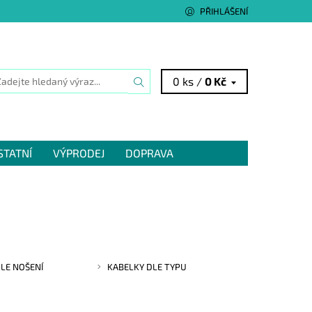
PŘIHLÁŠENÍ
0 ks /
0 Kč
STATNÍ
VÝPRODEJ
DOPRAVA
LE NOŠENÍ
KABELKY DLE TYPU