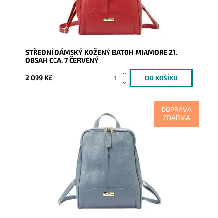
Záruka:
2 roky
STŘEDNÍ DÁMSKÝ KOŽENÝ BATOH MIAMORE 21,
OBSAH CCA. 7 ČERVENÝ
2 099 Kč
DOPRAVA
ZDARMA
Kožený džínově modrý batoh ideální velikosti, který
zaujme svislým prošitím, pod kterým se skrývá malá
zipová...
Dostupnost:
Skladem
Kód:
17069
Značka:
Mia More (Itálie)
Záruka:
2 roky