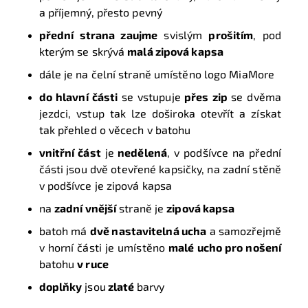
a příjemný, přesto pevný
přední strana zaujme
svislým
prošitím
, pod
kterým se skrývá
malá zipová kapsa
dále je na čelní straně umístěno logo MiaMore
do hlavní části
se vstupuje
přes zip
se dvěma
jezdci, vstup tak lze doširoka otevřít a získat
tak přehled o věcech v batohu
vnitřní část
je
nedělená
, v podšívce na přední
části jsou dvě otevřené kapsičky, na zadní stěně
v podšívce je zipová kapsa
na
zadní vnější
straně je
zipová kapsa
batoh má
dvě nastavitelná ucha
a samozřejmě
v horní části je umístěno
malé ucho pro nošení
batohu
v ruce
doplňky
jsou
zlaté
barvy