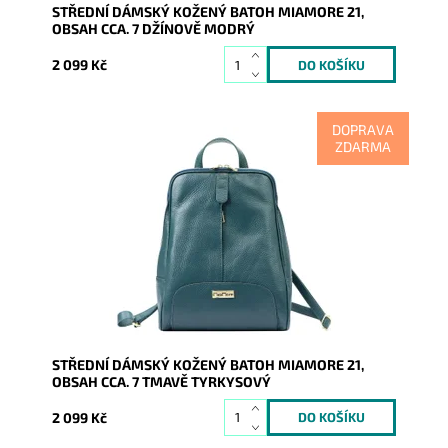
STŘEDNÍ DÁMSKÝ KOŽENÝ BATOH MIAMORE 21,
OBSAH CCA. 7 DŽÍNOVĚ MODRÝ
2 099 Kč
DOPRAVA
ZDARMA
Kožený tmavě tyrkysový (mořský) batoh ideální
velikosti, který zaujme svislým prošitím, pod kterým se
skrývá...
Dostupnost:
Skladem
Kód:
17071
Značka:
Mia More (Itálie)
Záruka:
2 roky
STŘEDNÍ DÁMSKÝ KOŽENÝ BATOH MIAMORE 21,
OBSAH CCA. 7 TMAVĚ TYRKYSOVÝ
2 099 Kč