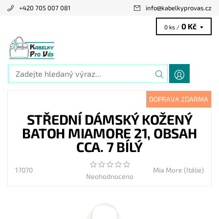
+420 705 007 081
info
@
kabelkyprovas.cz
0 Kč
0 ks /
DOPRAVA ZDARMA
STŘEDNÍ DÁMSKÝ KOŽENÝ
BATOH MIAMORE 21, OBSAH
CCA. 7 BÍLÝ
17070
Mia More (Itálie)
Neohodnoceno