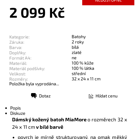
2 099 Kč
Batohy
Kategorie:
2 roky
Záruka:
bílá
Barva:
zlaté
Doplňky:
ne
Formát A4:
100 % kůže
Materiál:
100 % látka
Materiál podšívky:
střední
Velikost:
32 x 24 x 11 cm
Rozměry:
Položka byla vyprodána...
Dotaz
Hlídat cenu
Tisk
Popis
Diskuze
Dámský kožený
batoh MiaMore
o rozměrech 32
x
24 x 11 cm
v bílé barvě
povrch je mírně strukturovaný, na omak měkký