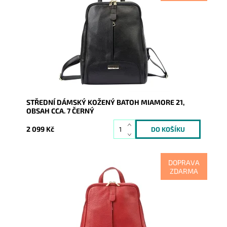
Kožený černý batoh ideální velikosti, který zaujme
svislým prošitím, pod kterým se skrývá malá zipová
kapsa.
Dostupnost:
Skladem
Kód:
17067
Značka:
Mia More (Itálie)
Záruka:
2 roky
STŘEDNÍ DÁMSKÝ KOŽENÝ BATOH MIAMORE 21,
OBSAH CCA. 7 ČERNÝ
2 099 Kč
DOPRAVA
ZDARMA
Kožený červený batoh ideální velikosti, který zaujme
svislým prošitím, pod kterým se skrývá malá zipová
kapsa.
Dostupnost:
Skladem
Kód:
17068
Značka:
Mia More (Itálie)