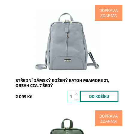
DOPRAVA
ZDARMA
Kožený šedý batoh ideální velikosti, který zaujme
svislým prošitím, pod kterým se skrývá malá zipová
kapsa.
Dostupnost:
Skladem
Kód:
17188
Značka:
Mia More (Itálie)
Záruka:
2 roky
STŘEDNÍ DÁMSKÝ KOŽENÝ BATOH MIAMORE 21,
OBSAH CCA. 7 ŠEDÝ
2 099 Kč
DOPRAVA
ZDARMA
Kožený tmavězelený batoh ideální velikosti, který
zaujme svislým prošitím, pod kterým se skrývá malá