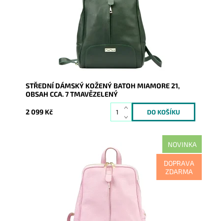
zipová kapsa.
Dostupnost:
Skladem
Kód:
19885
Značka:
Mia More (Itálie)
Záruka:
2 roky
STŘEDNÍ DÁMSKÝ KOŽENÝ BATOH MIAMORE 21,
OBSAH CCA. 7 TMAVĚZELENÝ
2 099 Kč
NOVINKA
Kožený světlerůžový batoh ideální velikosti, který
DOPRAVA
zaujme svislým prošitím, pod kterým se skrývá malá
ZDARMA
zipová kapsa.
Dostupnost:
Skladem
Kód:
21140
Značka:
Mia More (Itálie)
Záruka:
2 roky