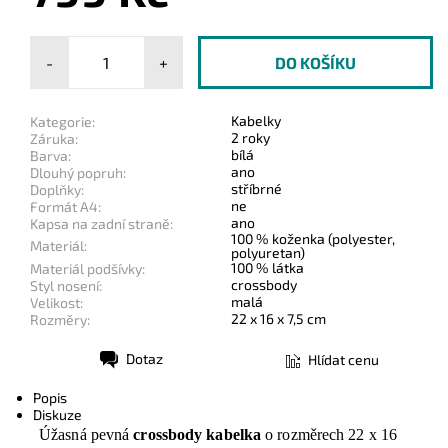
-
+
Kabelky
Kategorie:
2 roky
Záruka:
bílá
Barva:
ano
Dlouhý popruh:
stříbrné
Doplňky:
ne
Formát A4:
ano
Kapsa na zadní straně:
100 % koženka (polyester,
Materiál:
polyuretan)
100 % látka
Materiál podšívky:
crossbody
Styl nosení:
malá
Velikost:
22 x 16 x 7,5 cm
Rozměry:
Dotaz
Hlídat cenu
Tisk
Popis
Diskuze
Úžasná pevná
crossbody kabelka
o rozměrech 22 x 16