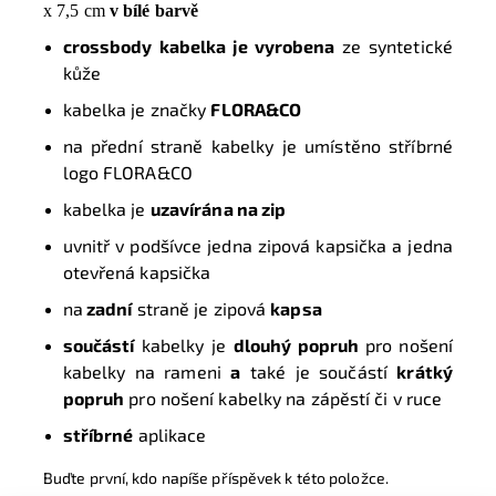
x 7,5 cm
v bílé barvě
crossbody kabelka je vyrobena
ze syntetické
kůže
kabelka je značky
FLORA&CO
na přední straně kabelky je umístěno stříbrné
logo FLORA&CO
kabelka je
uzavírána na zip
uvnitř v podšívce jedna zipová kapsička a jedna
otevřená kapsička
na
zadní
straně je zipová
kapsa
s
oučástí
kabelky je
dlouhý popruh
pro nošení
kabelky na rameni
a
také je součástí
krátký
popruh
pro nošení kabelky na zápěstí či v ruce
stříbrné
aplikace
Buďte první, kdo napíše příspěvek k této položce.