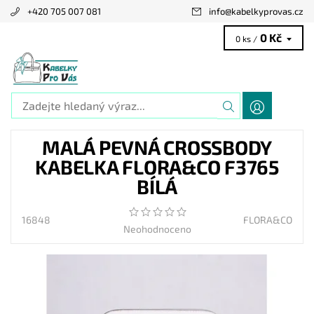
+420 705 007 081
info
@
kabelkyprovas.cz
0 Kč
0 ks /
MALÁ PEVNÁ CROSSBODY
KABELKA FLORA&CO F3765
BÍLÁ
16848
FLORA&CO
Neohodnoceno