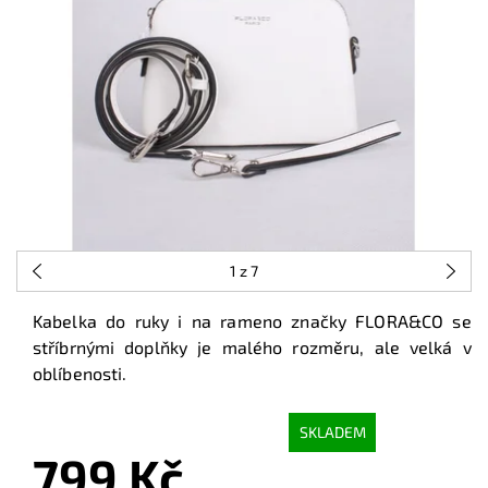
1
z 7
Kabelka do ruky i na rameno značky FLORA&CO se
stříbrnými doplňky je malého rozměru, ale velká v
oblíbenosti.
SKLADEM
799 Kč