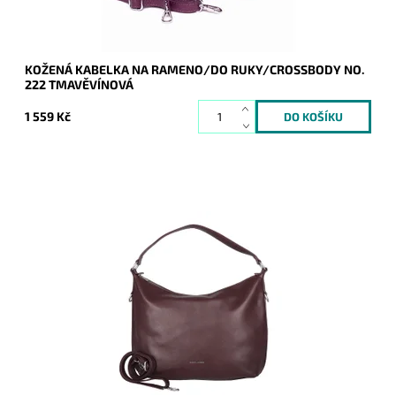
KOŽENÁ KABELKA NA RAMENO/DO RUKY/CROSSBODY NO.
222 TMAVĚVÍNOVÁ
1 559 Kč
Módní tmavěvínová velká kabelka na rameno David Jones, do
které se vejde formát A4.
Dostupnost:
Skladem
Kód:
20845
Značka:
David Jones Paris
Záruka:
2 roky