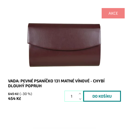
AKCE
Psaníčko bylo od dodavatele dodáno bez dlouhého popruhu,
nicméně to nebrání nosit psaníčko v ruce.
Dostupnost:
Skladem
Kód:
21164
Značka:
ROMINA&CO
Záruka:
2 roky
VADA: PEVNÉ PSANÍČKO 131 MATNÉ VÍNOVÉ - CHYBÍ
DLOUHÝ POPRUH
649 Kč
(–30 %)
454 Kč