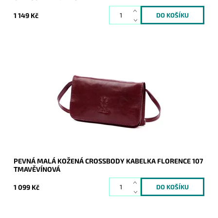
1 149 Kč
Kouzelná kožená tmavěvínová crossbody značky Florence,
vhodná ke každodennímu nošení. Splní očekávání i
nejnáročnějších žen.
Dostupnost:
Skladem
Kód:
20561
Značka:
Florence
Záruka:
2 roky
PEVNÁ MALÁ KOŽENÁ CROSSBODY KABELKA FLORENCE 107
TMAVĚVÍNOVÁ
1 099 Kč