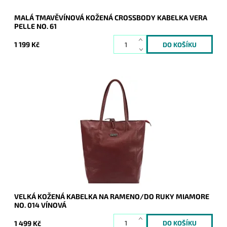
MALÁ TMAVĚVÍNOVÁ KOŽENÁ CROSSBODY KABELKA VERA
PELLE NO. 61
1 199 Kč
Nadčasová, velká, měkoučká, kožená, tmavěvínová se
stříbrnými doplňky na formát A4 prostě supr kabelka pro nás
všechny.
Dostupnost:
Skladem
Kód:
20982
Značka:
Mia More (Itálie)
Záruka:
2 roky
VELKÁ KOŽENÁ KABELKA NA RAMENO/DO RUKY MIAMORE
NO. 014 VÍNOVÁ
1 499 Kč