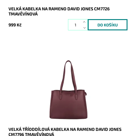
VELKÁ KABELKA NA RAMENO DAVID JONES CM7726
TMAVĚVÍNOVÁ
999 Kč
Krásná tmavěvínová velká kabelka na rameno, která je
prakticky rozdělena na tři samostatné oddíly.
Dostupnost:
Skladem
Kód:
20826
Značka:
David Jones Paris
Záruka:
2 roky
VELKÁ TŘÍODDÍLOVÁ KABELKA NA RAMENO DAVID JONES
CM7796 TMAVĚVÍNOVÁ