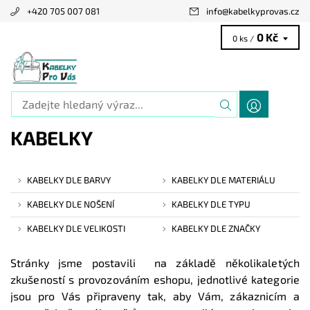
+420 705 007 081
info
@
kabelkyprovas.cz
0 Kč
0 ks /
KABELKY
KABELKY DLE BARVY
KABELKY DLE MATERIÁLU
KABELKY DLE NOŠENÍ
KABELKY DLE TYPU
KABELKY DLE VELIKOSTI
KABELKY DLE ZNAČKY
Stránky jsme postavili na základě několikaletých
zkušeností s provozováním eshopu, jednotlivé kategorie
jsou pro Vás připraveny tak, aby Vám, zákaznicím a