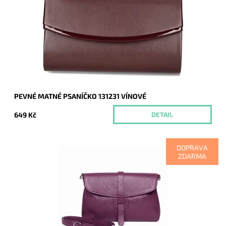
proužkem podél spodní hrany klopy je oblíbeným doplňkem a
doprovodí ženu nejen do společnosti.
Dostupnost:
Momentálně nedostupné
Kód:
20022
Značka:
ROMINA&CO
Záruka:
2 roky
PEVNÉ MATNÉ PSANÍČKO 131231 VÍNOVÉ
649 Kč
DETAIL
DOPRAVA
ZDARMA
Tmavěvínovou koženou kabelku lze nosit v ruce jako
psaníčko, díky dlouhému popruhu i na rameni, případně jako
crossbody.
Dostupnost:
Skladem
Kód:
9452
Značka:
Vera Pelle
Záruka:
2 roky