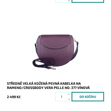
Pevná středně velká kožená vínová kabelka Vera Pelle, která
drží stále svůj tvar, díky pevnému materiálu, ze kterého je
vyrobena.
Dostupnost:
Skladem
Kód:
20977
Značka:
Vera Pelle
Záruka:
2 roky
STŘEDNĚ VELKÁ KOŽENÁ PEVNÁ KABELKA NA
RAMENO/CROSSBODY VERA PELLE NO. 377 VÍNOVÁ
2 499 Kč