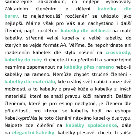
samozřejmě zákazníkům, co nejlépe vyhovovaly.
Základním členěním je dělení
kabelky dle
barev
,
to nejjednodušší rozčlenění se ukázalo jako
nejlepší. Máme však pro Vás ale nachystáno i další
členění, např. rozdělení
kabelky dle velikosti
na malé
kabelky, středně velké kabelky a velké kabelky, do
kterých se vejde formát A4. Věříme, že nepohrdnete ani
rozdělením kabelek dle stylu nošení na
crossbody
,
kabelky do ruky
či chcete-li na předloktí a samozřejmě
nesmíme zapomenout na
kabelky přes rameno
nebo-li
kabelky na rameno. Nemůže chybět stručné členění -
kabelky dle materiálu
, kde reálný svět nabízí pouze dvě
možnosti, a to kabelky z pravé kůže a kabelky z jiných
materiálů, které se snaží pravou kůži nahradit. Dalším
členěním, které je pro eshop nezbytné, je členění dle
příležitosti, pro kterou se kabelky hodí, na eshopu
KabelkyproVás je toto členění názváno kabelky dle typu.
Najdete zde člěnění na
kabelky společenské
, dále
na
elegantní kabelky
, kabelky plesové, chcete-li spíše