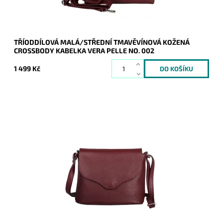
TŘÍODDÍLOVÁ MALÁ/STŘEDNÍ TMAVĚVÍNOVÁ KOŽENÁ
CROSSBODY KABELKA VERA PELLE NO. 002
1 499 Kč
Malá kožená crossbody kabelka značky Vera Pelle v
tmavěvínové barvě s uzavíráním na klopu a zip.
Dostupnost:
Skladem
Kód:
21023
Značka:
Vera Pelle
Záruka:
2 roky