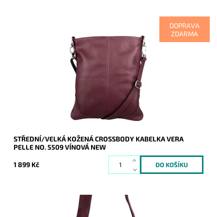
DOPRAVA
ZDARMA
Velká, vzhledově maximalistická kožená crossbody kabelka
italské značky Vera Pelle je určena pro ženy, které ocení
kvalitu a design.
Dostupnost:
Skladem
Kód:
20885
Značka:
Vera Pelle
Záruka:
2 roky
STŘEDNÍ/VELKÁ KOŽENÁ CROSSBODY KABELKA VERA
PELLE NO. 5509 VÍNOVÁ NEW
1 899 Kč
Malá pevná kožená semišová crossbody kabelka -