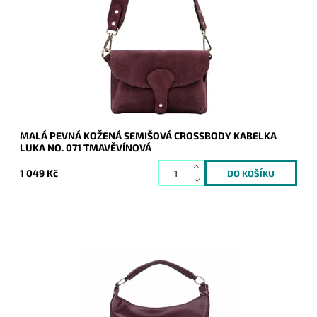
INSTAGRAMKA - značky Luka v tmavěvínové barvě s
uzavíráním na klopu.
Dostupnost:
Skladem
Kód:
20870
Značka:
Luka
Záruka:
2 roky
MALÁ PEVNÁ KOŽENÁ SEMIŠOVÁ CROSSBODY KABELKA
LUKA NO. 071 TMAVĚVÍNOVÁ
1 049 Kč
Módní tmavěvínová kabelka na rameno David Jones je
každodenní nezbytnou součástí všech žen, které mají rádi
praktičnost, pohodlí a...