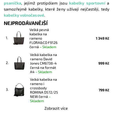
psaníčka
,
jejímž protipólem jsou
kabelky sportovní
a
samozřejmě kabelky, které ženy užívají nejčastěji, tedy
kabelky volnočasové
.
NEJPRODÁVANĚJŠÍ
Velká pevná
kabelka na
1.
rameno
1 349 Kč
FLORA&CO F9126
černá
–
Skladem
Velká kabelka na
rameno David
2.
Jones CM6738-4
999 Kč
černá na formát
A4
–
Skladem
Velká kabelka na
rameno i
crossbody
3.
799 Kč
ROMINA D572/25
NEW černá
–
Skladem
Zobrazit více