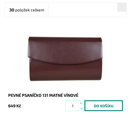
30
položek celkem
Elegantní pevné psaníčko ve vínové matné barvě je oblíbeným
doplňkem a doprovodí ženu nejen do společnosti.
Dostupnost:
Skladem
Kód:
20021
Značka:
ROMINA&CO
Záruka:
2 roky
PEVNÉ PSANÍČKO 131 MATNÉ VÍNOVÉ
649 Kč