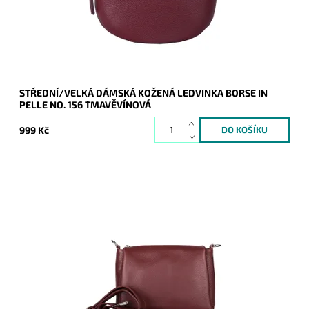
Kód:
21039
Značka:
Borse in pelle
Záruka:
2 roky
STŘEDNÍ/VELKÁ DÁMSKÁ KOŽENÁ LEDVINKA BORSE IN
PELLE NO. 156 TMAVĚVÍNOVÁ
999 Kč
Kožená crossbody kabelka značky Vera Pelle v
tmavěvínové barvě, která je velmi prakticky rozdělena na tři
samostatné oddíly.
Dostupnost:
Skladem
Kód:
21024
Značka:
Vera Pelle
Záruka:
2 roky