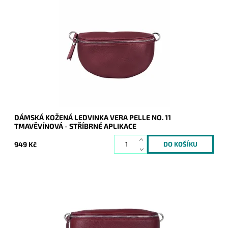
Krásná, kvalitní tmavěvínová kožená ledvinka je příjemná na
dotyk a je určena pro všechny, kteří mají rádi luxus a
originalitu.
Dostupnost:
Skladem
Kód:
21041
Značka:
Vera Pelle
Záruka:
2 roky
DÁMSKÁ KOŽENÁ LEDVINKA VERA PELLE NO. 11
TMAVĚVÍNOVÁ - STŘÍBRNÉ APLIKACE
949 Kč
Krásná, kvalitní tmavěvínová kožená ledvinka je příjemná na
dotyk a je určena pro všechny, kteří mají rádi kvalitu a
originalitu.
Dostupnost:
Skladem