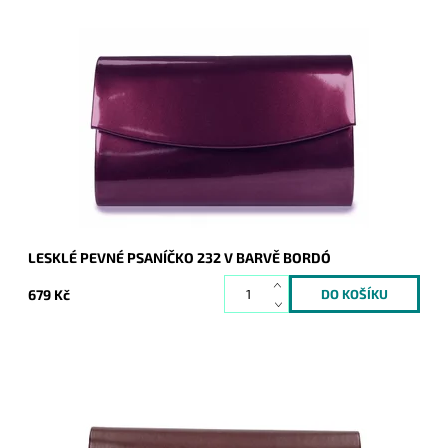
Elegantní lesklé pevné psaníčko v bordó barvě je nezbytným
doplňkem a doprovodí ženu nejen do společnosti.
Dostupnost:
Skladem
Kód:
20336
Značka:
ROMINA&CO
Záruka:
2 roky
LESKLÉ PEVNÉ PSANÍČKO 232 V BARVĚ BORDÓ
679 Kč
Elegantní pevné psaníčko v matně vínové barvě s lesklým