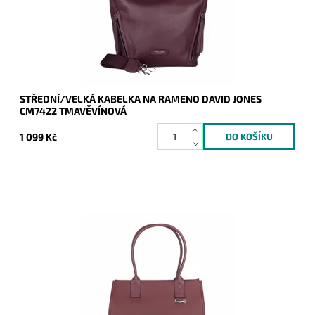
Dostupnost:
Skladem
Kód:
20840
Značka:
David Jones Paris
Záruka:
2 roky
STŘEDNÍ/VELKÁ KABELKA NA RAMENO DAVID JONES
CM7422 TMAVĚVÍNOVÁ
1 099 Kč
Velká tmavěvínová kabelka na rameno na formát A4 s
neděleným vnitřním prostorem.
Dostupnost:
Skladem
Kód:
20835
Značka:
David Jones Paris
Záruka:
2 roky