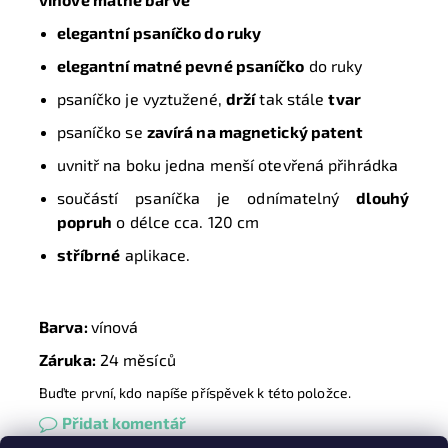
elegantní psaníčko do ruky
elegantní matné pevné psaníčko
do ruky
psaníčko je vyztužené,
drží
tak stále
tvar
psaníčko se
zavírá na magnetický patent
uvnitř na boku jedna menší otevřená přihrádka
součástí psaníčka je odnímatelný
dlouhý
popruh
o délce cca. 120 cm
stříbrné
aplikace.
Barva:
vínová
Záruka:
24 měsíců
Buďte první, kdo napíše příspěvek k této položce.
Přidat komentář