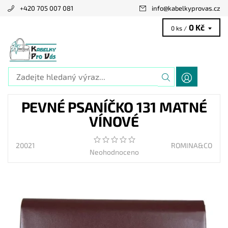
+420 705 007 081
info
@
kabelkyprovas.cz
0 Kč
0 ks /
PEVNÉ PSANÍČKO 131 MATNÉ
VÍNOVÉ
20021
ROMINA&CO
Neohodnoceno