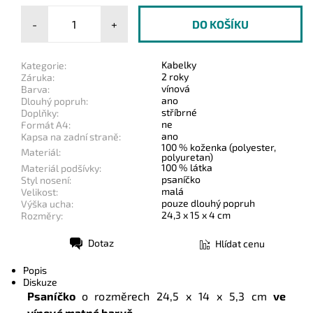
-
+
Kabelky
Kategorie:
2 roky
Záruka:
vínová
Barva:
ano
Dlouhý popruh:
stříbrné
Doplňky:
ne
Formát A4:
ano
Kapsa na zadní straně:
100 % koženka (polyester,
Materiál:
polyuretan)
100 % látka
Materiál podšívky:
psaníčko
Styl nosení:
malá
Velikost:
pouze dlouhý popruh
Výška ucha:
24,3 x 15 x 4 cm
Rozměry:
Dotaz
Hlídat cenu
Tisk
Popis
Diskuze
Psaníčko
o rozměrech
24,5 x 14 x 5,3 cm
ve
vínové matné barvě