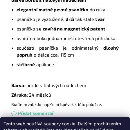
elegantní matné pevné psaníčko
do ruky
psaníčko je vyztužené,
drží
tak stále
tvar
psaníčko se
zavírá na magnetický patent
uvnitř na boku jedna menší otevřená přihrádka
součástí psaníčka je odnímatelný
dlouhý
popruh
o délce cca. 115 cm
stříbrné
aplikace
Barva:
bordó s fialových nádechem
Záruka:
24 měsíců
Buďte první, kdo napíše příspěvek k této položce.
Přidat komentář
Tento web používá soubory cookie. Dalším procházením
Heureka.cz
|
Zboží.cz
|
Oázakabelek
tohoto webu vyjadřujete souhlas s jejich používáním.