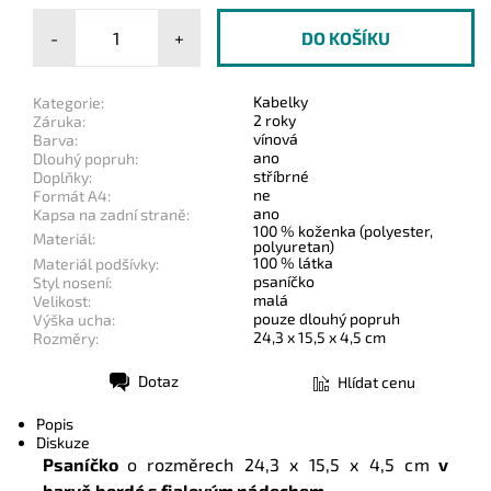
-
+
Kabelky
Kategorie:
2 roky
Záruka:
vínová
Barva:
ano
Dlouhý popruh:
stříbrné
Doplňky:
ne
Formát A4:
ano
Kapsa na zadní straně:
100 % koženka (polyester,
Materiál:
polyuretan)
100 % látka
Materiál podšívky:
psaníčko
Styl nosení:
malá
Velikost:
pouze dlouhý popruh
Výška ucha:
24,3 x 15,5 x 4,5 cm
Rozměry:
Dotaz
Hlídat cenu
Tisk
Popis
Diskuze
Psaníčko
o rozměrech
24,3 x 15,5 x 4,5 cm
v
barvě bordó s fialovým nádechem