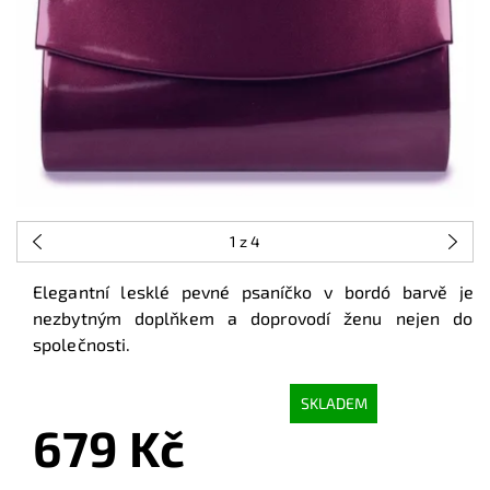
1
z 4
Elegantní lesklé pevné psaníčko v bordó barvě je
nezbytným doplňkem a doprovodí ženu nejen do
společnosti.
SKLADEM
679 Kč