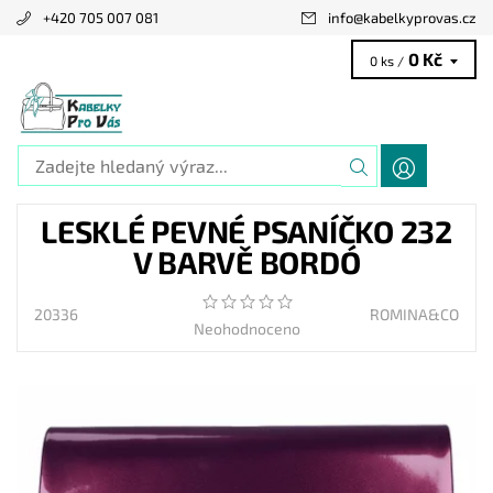
+420 705 007 081
info
@
kabelkyprovas.cz
0 Kč
0 ks /
LESKLÉ PEVNÉ PSANÍČKO 232
V BARVĚ BORDÓ
20336
ROMINA&CO
Neohodnoceno