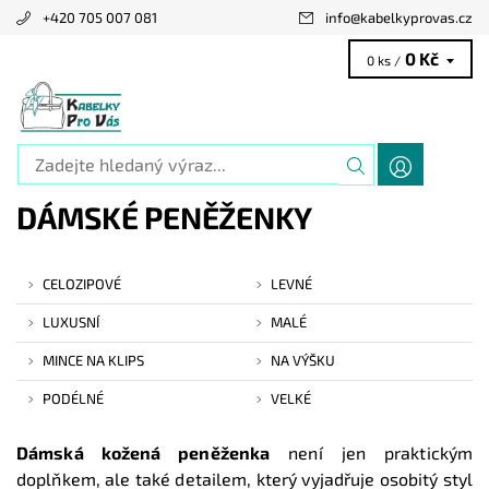
+420 705 007 081
info
@
kabelkyprovas.cz
0 Kč
0 ks /
DÁMSKÉ PENĚŽENKY
CELOZIPOVÉ
LEVNÉ
LUXUSNÍ
MALÉ
MINCE NA KLIPS
NA VÝŠKU
PODÉLNÉ
VELKÉ
Dámská kožená peněženka
není jen praktickým
doplňkem, ale také detailem, který vyjadřuje osobitý styl