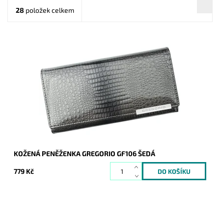
28
položek celkem
Šedá Gregorio peněženka s hladkým lesklým povrchem, který
je strukturován do hadí kůže.
Dostupnost:
Skladem
Kód:
8810
Značka:
Gregorio
Záruka:
2 roky
KOŽENÁ PENĚŽENKA GREGORIO GF106 ŠEDÁ
779 Kč