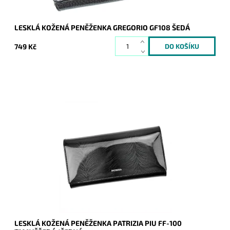
LESKLÁ KOŽENÁ PENĚŽENKA GREGORIO GF108 ŠEDÁ
749 Kč
Velmi krásná peněženka v tmavěšedé/černé barvě kdy lesklý
povrch imituje kapradinu či tisu. V peněžence je 9 přihrádek.
Dostupnost:
Skladem
Kód:
9140
Značka:
Patrizia Piu
Záruka:
2 roky
LESKLÁ KOŽENÁ PENĚŽENKA PATRIZIA PIU FF-100