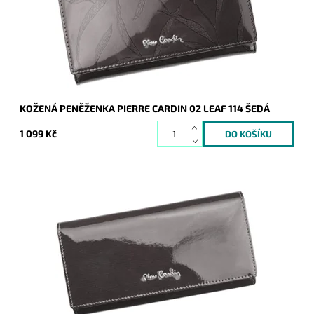
Dostupnost:
Skladem
Kód:
8673
Značka:
Pierre Cardin
Záruka:
2 roky
KOŽENÁ PENĚŽENKA PIERRE CARDIN 02 LEAF 114 ŠEDÁ
1 099 Kč
Velmi luxusní šedá kožená peněženka známé značky Pierre
Cardin z velmi příjemné kůže je nezbytným doplňkem každé
moderní ženy.
Dostupnost:
Skladem
Kód:
8671
Značka:
Pierre Cardin
Záruka:
2 roky