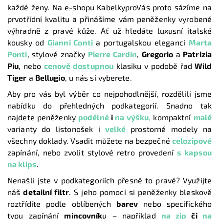
každé ženy. Na e-shopu KabelkyproVás proto sázíme na
prvotřídní kvalitu a přinášíme vám peněženky vyrobené
výhradně z pravé kůže. Ať už hledáte luxusní italské
kousky od
Gianni Conti
a portugalskou eleganci
Marta
Ponti
, stylové značky
Pierre Cardin
,
Gregorio
a
Patrizia
Piu
, nebo
cenově dostupnou
klasiku v podobě řad
Wild
Tiger
a
Bellugio
, u nás si vyberete.
Aby pro vás byl výběr co nejpohodlnější, rozdělili jsme
nabídku do přehledných podkategorií. Snadno tak
najdete peněženky
podélné
i
na výšku
,
kompaktní
malé
varianty do listonošek i
velké
prostorné modely na
všechny doklady. Vsadit můžete na bezpečné
celozipové
zapínání, nebo zvolit stylové retro provedení
s kapsou
na klips
.
Nenašli jste v podkategoriích přesně to pravé? Využijte
náš
detailní filtr
. S jeho pomocí si peněženky bleskově
roztřídíte podle oblíbených
barev
nebo specifického
typu zapínání
mincovník
u – například
na zip
či
na