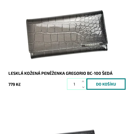
Šedá, kožená, lesklá, prostorná, s motivem hadí kůže, s
kapsou na patentek i naklip - to vše a mnohem víc je
peněženka značky Gregorio.
Dostupnost:
Skladem
Kód:
8341
Značka:
Gregorio
Záruka:
2 roky
LESKLÁ KOŽENÁ PENĚŽENKA GREGORIO BC-100 ŠEDÁ
779 Kč
Velmi krásná černá peněženka, jejíž povrch imituje motiv hadí
kůže. Novinka, která svým vzhledem zaujme nejednu ženu.