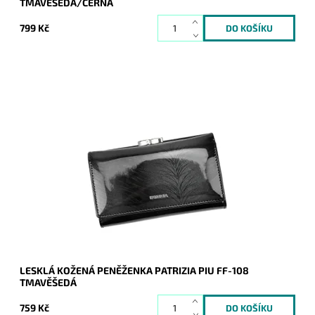
TMAVĚŠEDÁ/ČERNÁ
799 Kč
Velmi krásná peněženka v tmavěšedé barvě. Povrch je lesklý
a imituje kapradí či tis. Novinka, která svým vzhledem zaujme
na první pohled nejednu ženu.
Dostupnost:
Skladem
Kód:
9133
Značka:
Patrizia Piu
Záruka:
2 roky
LESKLÁ KOŽENÁ PENĚŽENKA PATRIZIA PIU FF-108
TMAVĚŠEDÁ
759 Kč