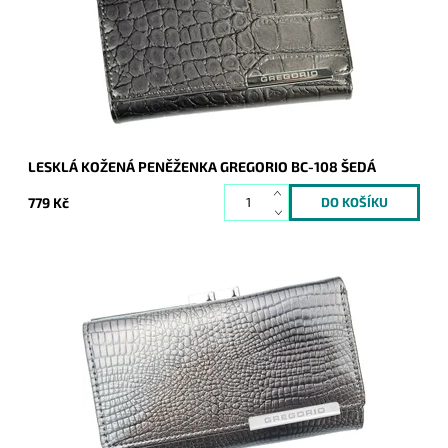
Dostupnost:
Skladem
Kód:
9341
Značka:
Gregorio
Záruka:
2 roky
LESKLÁ KOŽENÁ PENĚŽENKA GREGORIO BC-108 ŠEDÁ
779 Kč
Velmi krásná peněženka v šedé barvě, jejíž povrch je hladký a
je strukturován do hadí či krokodýlí kůže. Novinka, která
zaujme.
Dostupnost:
Skladem
Kód:
9333
Značka:
Gregorio
Záruka:
2 roky