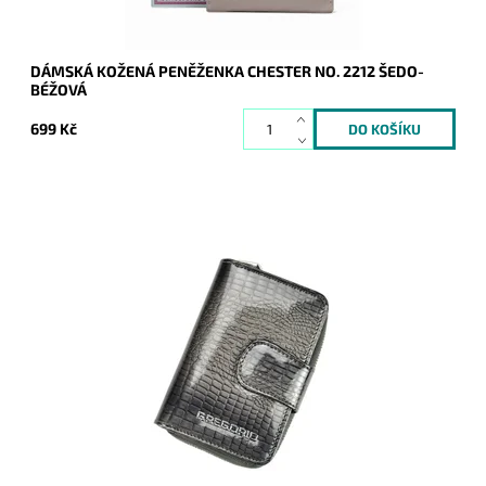
DÁMSKÁ KOŽENÁ PENĚŽENKA CHESTER NO. 2212 ŠEDO-
BÉŽOVÁ
699 Kč
Peněženka se vzorem hadí kůže je orientována na výšku. Díky
svoji velikostí nezabere moc místa v kabelce, ale svým
obsahem pojme vše, co je třeba.
Dostupnost:
Skladem
Kód:
17050
Značka:
Gregorio
Záruka:
2 roky