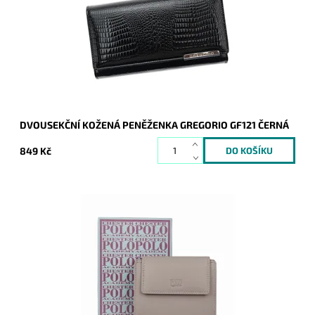
Dostupnost:
Skladem
Kód:
20550
Značka:
Gregorio
Záruka:
2 roky
DVOUSEKČNÍ KOŽENÁ PENĚŽENKA GREGORIO GF121 ČERNÁ
849 Kč
Elegantní a přitom jednoduchá kožená peněženka značky
Chester v šedo-béžové barvě.
Dostupnost:
Skladem
Kód:
20335
Značka:
Chester
Záruka:
2 roky