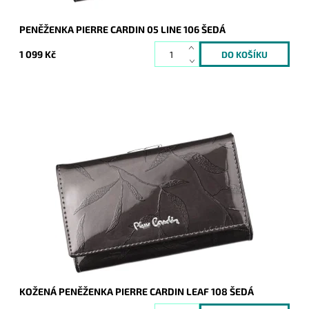
PENĚŽENKA PIERRE CARDIN 05 LINE 106 ŠEDÁ
1 099 Kč
Luxusní peněženka značky Pierre Cardin je vyrobena z
příjemné kůže šedé barvě.
Dostupnost:
Skladem
Kód:
8645
Značka:
Pierre Cardin
Záruka:
2 roky
KOŽENÁ PENĚŽENKA PIERRE CARDIN LEAF 108 ŠEDÁ