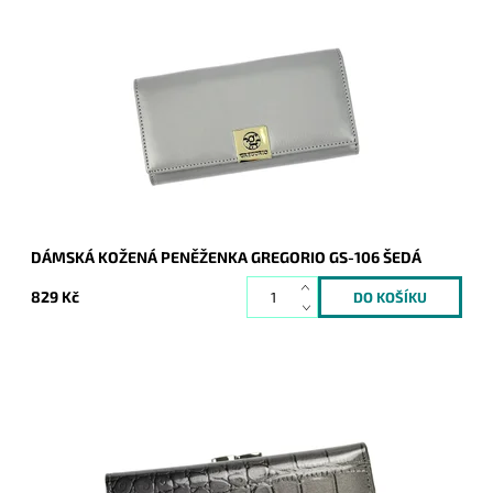
Velmi krásná peněženka z hladké kůže, která zaujme
výraznou zlatou aplikací s logem na čelní straně peněženky.
Dostupnost:
Skladem
Kód:
9659
Značka:
Gregorio
Záruka:
2 roky
DÁMSKÁ KOŽENÁ PENĚŽENKA GREGORIO GS-106 ŠEDÁ
829 Kč
Velmi krásná peněženka v šedé barvě, jejíž povrch je hladký a
je strukturován do hadí či krokodýlí kůže. Peněženka je v...