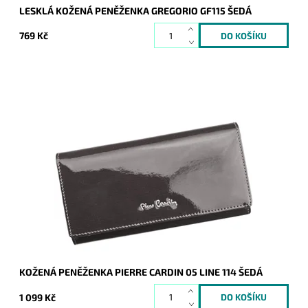
LESKLÁ KOŽENÁ PENĚŽENKA GREGORIO GF115 ŠEDÁ
769 Kč
Luxusní šedá peněženka značky Pierre Cardin 05 LINE 114 je
krásným doplňkem každé ženy
Dostupnost:
Skladem
Kód:
16613
Značka:
Pierre Cardin
Záruka:
2 roky
KOŽENÁ PENĚŽENKA PIERRE CARDIN 05 LINE 114 ŠEDÁ
1 099 Kč