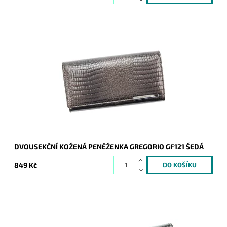
Velmi krásná šedá peněženka, jejíž povrch imituje motiv hadí
kůže. Novinka, která svým vzhledem zaujme nejednu ženu.
Dostupnost:
Skladem
Kód:
8874
Značka:
Gregorio
Záruka:
2 roky
DVOUSEKČNÍ KOŽENÁ PENĚŽENKA GREGORIO GF121 ŠEDÁ
849 Kč