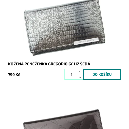
Velmi krásná peněženka v šedé barvě, jejíž povrch imituje
hadí kůži. Novinka, která svým vzhledem zaujme na první
pohled nejednu ženu.
Dostupnost:
Skladem
Kód:
8846
Značka:
Gregorio
Záruka:
2 roky
KOŽENÁ PENĚŽENKA GREGORIO GF112 ŠEDÁ
799 Kč
Šedá, velmi luxusní kožená peněženka známé značky Pierre
Cardin z velmi příjemné kůže je nezbytným doplňkem každé
moderní ženy.