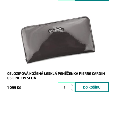
Velmi luxusní kožená peněženka známé značky Pierre Cardin
v šedé barvě s koženým páskem, který umožňuje nosit
peněženku na zápěstí.
Dostupnost:
Skladem
Kód:
16611
Značka:
Pierre Cardin
Záruka:
2 roky
CELOZIPOVÁ KOŽENÁ LESKLÁ PENĚŽENKA PIERRE CARDIN
05 LINE 119 ŠEDÁ
1 099 Kč