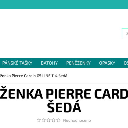
PÁNSKÉ TAŠKY
BATOHY
PENĚŽENKY
OPASKY
O
NÁM
enka Pierre Cardin 05 LINE 114 šedá
ENKA PIERRE CARDI
ŠEDÁ
Neohodnoceno