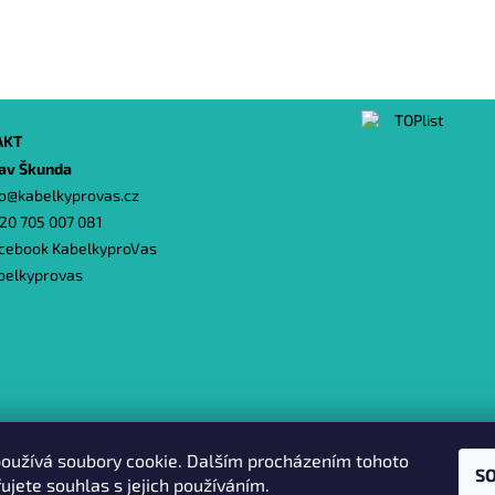
AKT
lav Škunda
o
@
kabelkyprovas.cz
20 705 007 081
cebook KabelkyproVas
belkyprovas
Heureka.cz
|
Zboží.cz
|
Oázakabelek
oužívá soubory cookie. Dalším procházením tohoto
S
ujete souhlas s jejich používáním.