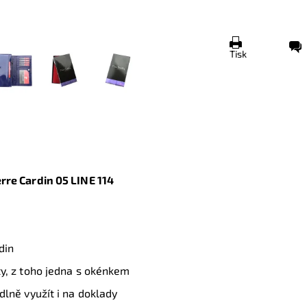
Tisk
rre Cardin
05 LINE 114
din
rty, z toho jedna s okénkem
odlně využít i na doklady