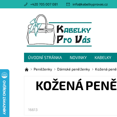
+420 705 007 081
info
@
kabelkyprovas.cz
ÚVODNÍ STRÁNKA
NOVINKY
KABELKY
OBCHODNÍ PODMÍNKY
GDPR
NAPIŠTE 
Peněženky
Dámské peněženky
Kožená peněž
KOŽENÁ PENĚŽ
16613