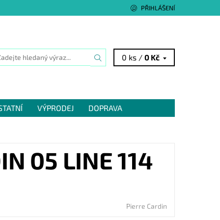
PŘIHLÁŠENÍ
0 ks /
0 Kč
STATNÍ
VÝPRODEJ
DOPRAVA
N 05 LINE 114
Pierre Cardin