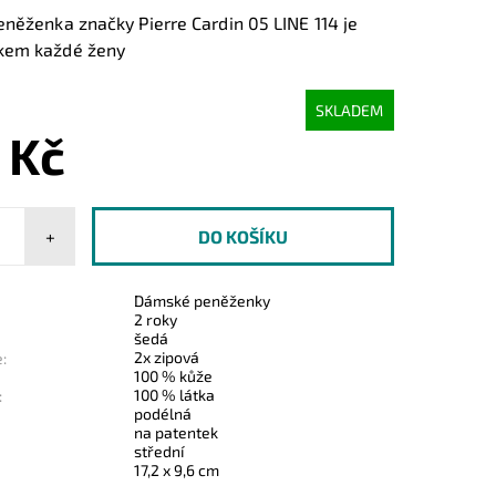
eněženka značky Pierre Cardin 05 LINE 114 je
kem každé ženy
SKLADEM
 Kč
+
Dámské peněženky
2 roky
šedá
2x zipová
:
100 % kůže
100 % látka
:
podélná
na patentek
střední
17,2 x 9,6 cm