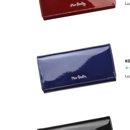
Lu
KO
Lu