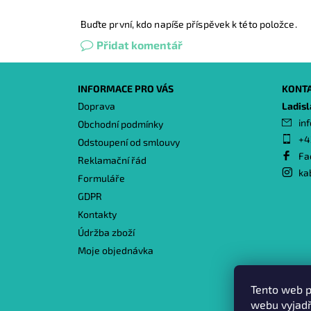
Buďte první, kdo napíše příspěvek k této položce.
Přidat komentář
INFORMACE PRO VÁS
KONT
Doprava
Ladis
inf
Obchodní podmínky
+4
Odstoupení od smlouvy
Fa
Reklamační řád
ka
Formuláře
GDPR
Kontakty
Údržba zboží
Moje objednávka
Tento web p
webu vyjadř