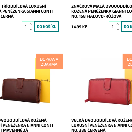
 TŘÍODDÍLOVÁ LUXUSNÍ
ZNAČKOVÁ MALÁ DVOUODDÍL
 PENĚŽENKA GIANNI CONTI
KOŽENÁ PENĚŽENKA GIANNI CO
6 ČERNÁ
NO. 158 FIALOVO-RŮŽOVÁ
č
1 499 Kč
DOPRAVA
D
ZDARMA
Z
Vám mít doklady, peníze a
Líbí se Vám mít doklady, peníze 
 karty přehledně uspořádány a
veškeré karty přehledně uspořá
í? Ideální volbou je pro Vás
v bezpečí? Ideální volbou je pro
ká dvouoddílová tmavěhnědá...
tato velká dvouoddílová červen
kožená...
ost:
Skladem
20470
Momentálně
Dostupnost:
Gianni Conti
nedostupné
2 roky
Kód:
20469
Značka:
Gianni Conti
Záruka:
2 roky
DVOUODDÍLOVÁ KOŽENÁ
VELKÁ DVOUODDÍLOVÁ KOŽEN
Í PENĚŽENKA GIANNI CONTI
LUXUSNÍ PENĚŽENKA GIANNI C
8 TMAVĚHNĚDÁ
NO. 388 ČERVENÁ