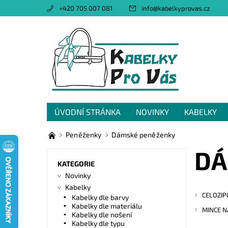
+420 705 007 081
info
@
kabelkyprovas.cz
ÚVODNÍ STRÁNKA
NOVINKY
KABELKY
OBCHODNÍ PODMÍNKY
GDPR
NAPIŠTE 
Peněženky
Dámské peněženky
DÁ
KATEGORIE
Novinky
Kabelky
CELOZIP
Kabelky dle barvy
Kabelky dle materiálu
MINCE N
Kabelky dle nošení
Kabelky dle typu