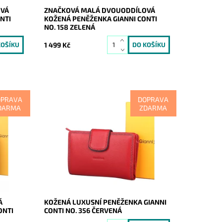
OVÁ
ZNAČKOVÁ MALÁ DVOUODDÍLOVÁ
NTI
KOŽENÁ PENĚŽENKA GIANNI CONTI
NO. 158 ZELENÁ
1 499 Kč
OPRAVA
DOPRAVA
DARMA
ZDARMA
a
Dopřejte si a svým financím luxus
dány a
v prvotřídní kvalitě černé peněženky
 Vás
Gianni Conti. Jednou vyzkoušíte a již
á
nikdy nebudete chtít měnit!
Dostupnost:
Skladem
Kód:
20467
Značka:
Gianni Conti
Záruka:
2 roky
Á
KOŽENÁ LUXUSNÍ PENĚŽENKA GIANNI
ONTI
CONTI NO. 356 ČERVENÁ