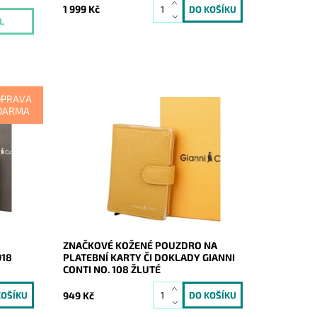
1 999 Kč
L
OPRAVA
DARMA
ačková
Značkové žluté poudro na 6 platební
 Conti
karet či dokladů, které je chráněno
,
vrstvou RFID proti přečtení údajů z
ní.
karet či dokladů.
Dostupnost:
Skladem
Kód:
20481
Značka:
Gianni Conti
Záruka:
2 roky
ZNAČKOVÉ KOŽENÉ POUZDRO NA
918
PLATEBNÍ KARTY ČI DOKLADY GIANNI
CONTI NO. 108 ŽLUTÉ
949 Kč