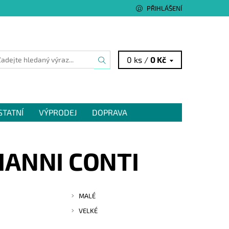
PŘIHLÁŠENÍ
0 ks /
0 Kč
STATNÍ
VÝPRODEJ
DOPRAVA
IANNI CONTI
MALÉ
VELKÉ