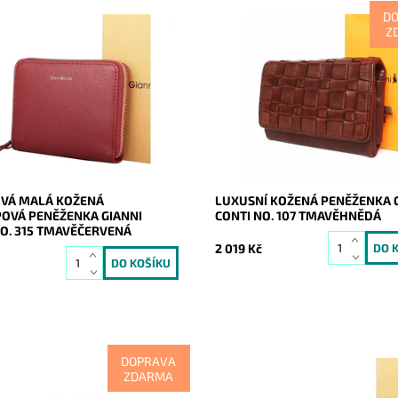
D
Z
malá značková celozipová
Luxusní kožená proplétaná
peněženka Gianni Conti v
tmavěhnědá značková italská d
rvené barvě.
peněženka na výšku značky Gian
Conti, kterou ohromíte nejen při 
ost:
Skladem
20472
Dostupnost:
Skladem
Gianni Conti
Kód:
9602
2 roky
Značka:
Gianni Conti
Záruka:
2 roky
VÁ MALÁ KOŽENÁ
LUXUSNÍ KOŽENÁ PENĚŽENKA 
POVÁ PENĚŽENKA GIANNI
CONTI NO. 107 TMAVĚHNĚDÁ
NO. 315 TMAVĚČERVENÁ
2 019 Kč
č
DOPRAVA
ZDARMA
 si a svým financím luxus
Celozipová peněženka nejvyšší k