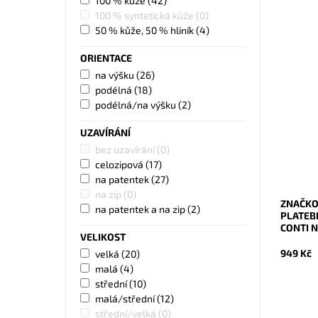
100 % kůže
(42)
100 % syntetická kůže
(0)
50 % kůže, 50 % hliník
(4)
ORIENTACE
na výšku
(26)
Značkov
podélná
(18)
karet či
vrstvou 
podélná/na výšku
(2)
karet či
UZAVÍRÁNÍ
Dostupn
Kód:
bez uzavírání
(0)
Značka:
celozipová
(17)
Záruka:
na patentek
(27)
na zip
(0)
ZNAČKO
na patentek a na zip
(2)
PLATEB
CONTI N
VELIKOST
949 Kč
velká
(20)
malá
(4)
střední
(10)
malá/střední
(12)
střední/velká
(0)