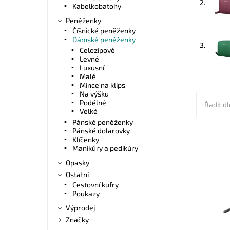
2.
Kabelkobatohy
Peněženky
Číšnické peněženky
Dámské peněženky
3.
Celozipové
Levné
Luxusní
Malé
Mince na klips
Na výšku
Podélné
Řadit dl
Velké
Pánské peněženky
Pánské dolarovky
Klíčenky
Manikúry a pedikúry
Dopřejte
v prvotř
Opasky
peněženk
Ostatní
přehledn
Cestovní kufry
samostat
Poukazy
Dostupn
Výprodej
Kód:
Značka:
Značky
Záruka: