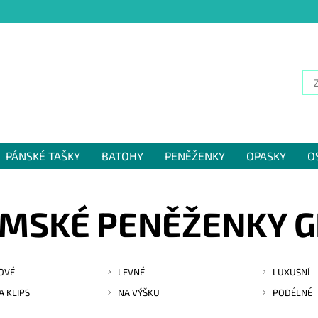
PÁNSKÉ TAŠKY
BATOHY
PENĚŽENKY
OPASKY
O
NÁM
MSKÉ PENĚŽENKY G
OVÉ
LEVNÉ
LUXUSNÍ
A KLIPS
NA VÝŠKU
PODÉLNÉ