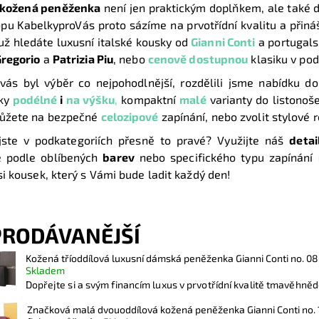
kožená peněženka
není jen praktickým doplňkem, ale také de
pu KabelkyproVás proto sázíme na prvotřídní kvalitu a při
 už hledáte luxusní italské kousky od
Gianni Conti
a portugals
regorio
a
Patrizia Piu
, nebo
cenově dostupnou
klasiku v po
vás byl výběr co nejpohodlnější, rozdělili jsme nabídku d
ky
podélné
i
na výšku
,
kompaktní
malé
varianty do listonoš
můžete na bezpečné
celozipové
zapínání, nebo zvolit stylové 
jste v podkategoriích přesně to pravé? Využijte náš
detail
te podle oblíbených
barev
nebo specifického typu zapínání
si kousek, který s Vámi bude ladit každý den!
PRODÁVANĚJŠÍ
Kožená tříoddílová luxusní dámská peněženka Gianni Conti no. 0
Skladem
Dopřejte si a svým financím luxus v prvotřídní kvalitě tmavěhnědé
Značková malá dvouoddílová kožená peněženka Gianni Conti no.