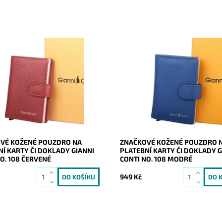
é červené poudro na 6 platební
Značkové modré poudro na 6 pla
 dokladů, které je chráněno
karet či dokladů, které je chrán
RFID proti přečtení údajů z
vrstvou RFID proti přečtení údaj
 dokladů.
karet či dokladů.
ost:
Skladem
Dostupnost:
Skladem
20480
Kód:
20479
Gianni Conti
Značka:
Gianni Conti
2 roky
Záruka:
2 roky
VÉ KOŽENÉ POUZDRO NA
ZNAČKOVÉ KOŽENÉ POUZDRO 
NÍ KARTY ČI DOKLADY GIANNI
PLATEBNÍ KARTY ČI DOKLADY G
O. 108 ČERVENÉ
CONTI NO. 108 MODRÉ
949 Kč