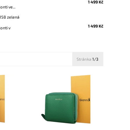
1 499 Kč
ti ve...
158 zelená
1 499 Kč
onti v
Stránka
1/3
ková
Krásná dvouoddílová malá značková
ve
kožená peněženka Gianni Conti v zelené
barvě.
Dostupnost:
Skladem
Kód:
20475
Značka:
Gianni Conti
Záruka:
2 roky