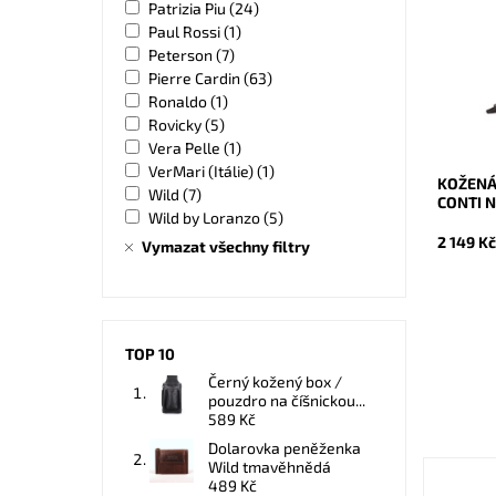
Patrizia Piu
(24)
v prvotř
Gianni C
Paul Rossi
(1)
nikdy ne
Peterson
(7)
Dostupn
Pierre Cardin
(63)
Kód:
Ronaldo
(1)
Značka:
Rovicky
(5)
Záruka:
Vera Pelle
(1)
VerMari (Itálie)
(1)
KOŽENÁ
Wild
(7)
CONTI N
Wild by Loranzo
(5)
2 149 K
Vymazat všechny filtry
TOP 10
Černý kožený box /
pouzdro na číšnickou...
589 Kč
Dolarovka peněženka
Wild tmavěhnědá
489 Kč