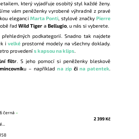
tailem, který vyjadřuje osobitý styl každé ženy.
nášíme vám peněženky vyrobené výhradně z pravé
kou eleganci
Marta Ponti
, stylové značky
Pierre
době řad
Wild Tiger
a
Bellugio
, u nás si vyberete.
o přehledných podkategorií. Snadno tak najdete
ek i
velké
prostorné modely na všechny doklady.
retro provedení
s kapsou na klips
.
ní filtr
. S jeho pomocí si peněženky bleskově
mincovník
u – například
na zip
či
na patentek
.
86 černá
–
2 399 Kč
...
 158