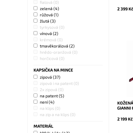
fialová
(0)
zelená
(4)
2 399 K
růžová
(1)
žlutá
(3)
tyrkysová
(0)
vínová
(2)
krémová
(0)
tmavěkorálová
(2)
Celozip
hnědo-oranžová
(0)
kvality 
horčicová
(0)
Conti.
Dostupn
KAPSIČKA NA MINCE
Kód:
zipová
(37)
Značka:
zipová i na patent
(0)
Záruka:
2x zipová
(0)
na patent
(5)
není
(4)
KOŽENÁ
GIANNI 
na klips
(0)
na zip a na klips
(0)
2 199 Kč
MATERIÁL