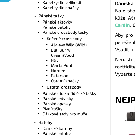
Kabelky dle velikosti
Dámská 
Kabelky dle značky
Na e-sho
Pánské tašky
kůže. Ať
Pánské aktovky
Cardin
,
G
Pánské batohy
Pánské crossbody tašky
Aby pro 
Kožené crossbody
peněžen
Always Wild (Wild)
Vsadit 
Bull Burry
GreenWood
Nenašli 
HGL
Marta Ponti
roztřídí
Nordee
Vyberte 
Peterson
Ostatní značky
Ostatní crossbody
Pánské etue a řidičské tašky
NEJ
Pánské ledvinky
Pánské opasky
Pivní tašky
Dárkové sady pro muže
1.
Batohy
Dámské batohy
Pánské batohy