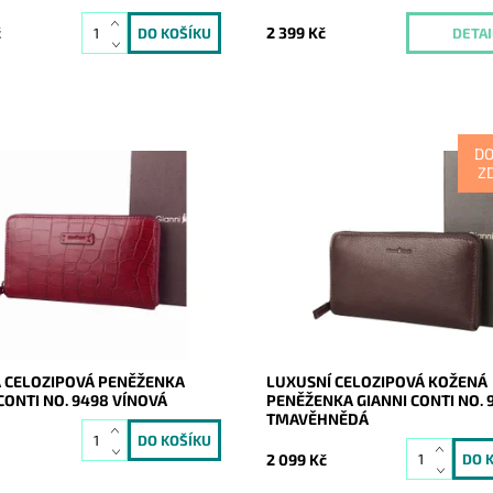
č
2 399 Kč
DETAI
D
Z
ová vínová peněženka nejvyšší
Luxusní kožená tmavěhnědá zn
italské prvotřídní značky Gianni
italská dámská peněženka Gianni
patří mezi celozipové peněženky
kterou ohromíte okolí při používá
ost:
Skladem
20792
Dostupnost:
Skladem
Gianni Conti
Kód:
20717
2 roky
Značka:
Gianni Conti
Záruka:
2 roky
 CELOZIPOVÁ PENĚŽENKA
LUXUSNÍ CELOZIPOVÁ KOŽENÁ
CONTI NO. 9498 VÍNOVÁ
PENĚŽENKA GIANNI CONTI NO. 
TMAVĚHNĚDÁ
2 099 Kč