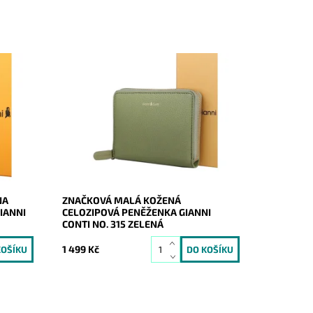
tební
Krásná malá značková celozipová
ěno
kožená peněženka Gianni Conti v zelené
ů z
barvě.
Dostupnost:
Skladem
Kód:
20473
Značka:
Gianni Conti
Záruka:
2 roky
NA
ZNAČKOVÁ MALÁ KOŽENÁ
IANNI
CELOZIPOVÁ PENĚŽENKA GIANNI
CONTI NO. 315 ZELENÁ
1 499 Kč