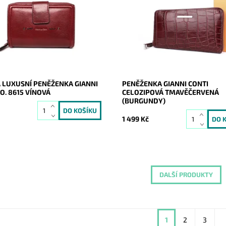
ídní kvalitě vínové peněženky
italské prvotřídní značky Gianni C
onti. Jednou vyzkoušíte a již
Dostupnost:
Skladem
budete chtít měnit!
Kód:
386
ost:
Skladem
Značka:
Gianni Conti
9520
Záruka:
2 roky
Gianni Conti
2 roky
 LUXUSNÍ PENĚŽENKA GIANNI
PENĚŽENKA GIANNI CONTI
O. 8615 VÍNOVÁ
CELOZIPOVÁ TMAVĚČERVENÁ
(BURGUNDY)
č
1 499 Kč
DALŠÍ PRODUKTY
1
2
3