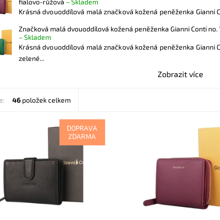
fialovo-růžová
–
Skladem
Krásná dvouoddílová malá značková kožená peněženka Gianni Con
Značková malá dvouoddílová kožená peněženka Gianni Conti no. 
–
Skladem
Krásná dvouoddílová malá značková kožená peněženka Gianni C
zelené...
Zobrazit více
e:
46
položek celkem
DOPRAVA
ZDARMA
 si a svým financím luxus
Krásná dvouoddílová malá znač
ídní kvalitě tmavěhnědé
kožená peněženka Gianni Conti 
y Gianni Conti, která je pro
fialovo-růžové barvě.
ost rozdělena na tři
Dostupnost:
Skladem
né...
Kód:
20478
ost:
Skladem
Značka:
Gianni Conti
20719
Záruka:
2 roky
Gianni Conti
2 roky