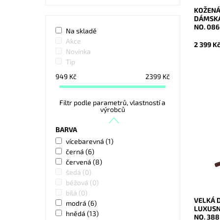
KOŽENÁ
DÁMSKÁ
NO. 08
Na skladě
Akce
2 399 K
Novinka
Tip
949
Kč
2399
Kč
Filtr podle parametrů, vlastností a
výrobců
Líbí se 
veškeré
BARVA
v bezpeč
tato vel
vícebarevná
(1)
černá
(6)
Dostupn
Kód:
červená
(8)
Značka:
šedá
(0)
Záruka:
béžová
(0)
bílá
(0)
VELKÁ 
modrá
(6)
LUXUSN
hnědá
(13)
NO. 38