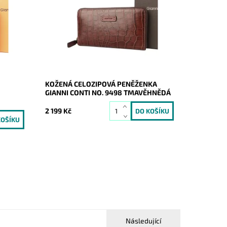
onti.
nejvyšší kvality italské prvotřídní značky
Gianni Conti.
Dostupnost:
Skladem
Kód:
20791
Značka:
Gianni Conti
Záruka:
2 roky
KOŽENÁ CELOZIPOVÁ PENĚŽENKA
GIANNI CONTI NO. 9498 TMAVĚHNĚDÁ
2 199 Kč
Následující