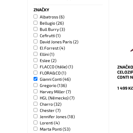
ZNAČKY
Krásná 
Albatross
(6)
kožená 
Bellugio
(26)
tmavěče
Bull Burry
(3)
Dostupn
Cefirutti
(1)
Kód:
David Jones Paris
(2)
Značka:
El Forrest
(4)
Záruka:
Ellini
(1)
Eslee
(2)
FLACCO (Itálie)
(1)
ZNAČKO
CELOZI
FLORA&CO
(1)
CONTI 
Gianni Conti
(46)
Gregorio
(136)
1 499 K
Harvey Miller
(7)
HGL (Německo)
(7)
Charro
(32)
Chester
(7)
Jennifer Jones
(18)
Lorenti
(4)
Marta Ponti
(53)
Dopřejte