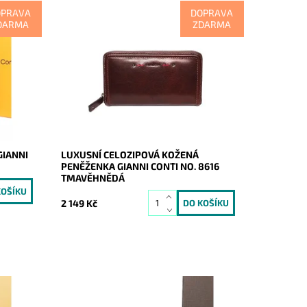
OPRAVA
DOPRAVA
DARMA
ZDARMA
Dopřejte si a svým financím luxus
ámská
v prvotřídní kvalitě tmavěhnědé
ni
celozipové peněženky Gianni Conti.
placení.
Jednou vyzkoušíte a již nikdy nebudete...
Dostupnost:
Skladem
Kód:
9529
Značka:
Gianni Conti
Záruka:
2 roky
GIANNI
LUXUSNÍ CELOZIPOVÁ KOŽENÁ
PENĚŽENKA GIANNI CONTI NO. 8616
TMAVĚHNĚDÁ
2 149 Kč
vality
Celozipová tmavěhnědá peněženka