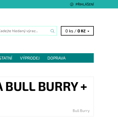
PŘIHLÁŠENÍ
0 ks /
0 Kč
STATNÍ
VÝPRODEJ
DOPRAVA
 BULL BURRY +
Bull Burry