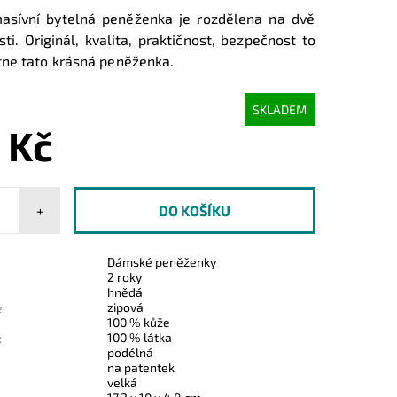
sívní bytelná peněženka je rozdělena na dvě
i. Originál, kvalita, praktičnost, bezpečnost to
ne tato krásná peněženka.
SKLADEM
 Kč
+
Dámské peněženky
2 roky
hnědá
zipová
:
100 % kůže
100 % látka
:
podélná
na patentek
velká