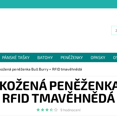
PÁNSKÉ TAŠKY
BATOHY
PENĚŽENKY
OPASKY
O
NÁM
okožená peněženka Bull Burry + RFID tmavěhnědá
KOŽENÁ PENĚŽENKA
RFID TMAVĚHNĚDÁ
9 hodnocení