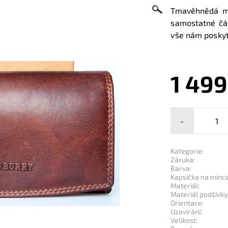
Tmavěhnědá ma
samostatné část
vše nám poskyt
1 499
-
Kategorie:
Záruka:
Barva:
Kapsička na mince
Materiál:
Materiál podšívky
Orientace:
Uzavírání:
Velikost: