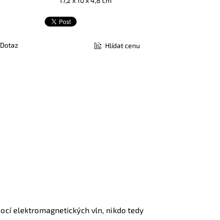
17,2 x 10 x 4,8 cm
Dotaz
Hlídat cenu
mocí elektromagnetických vln, nikdo tedy