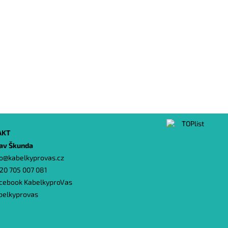
AKT
lav Škunda
o
@
kabelkyprovas.cz
20 705 007 081
cebook KabelkyproVas
belkyprovas