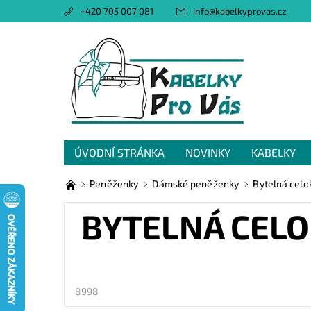
+420 705 007 081
info
@
kabelkyprovas.cz
ÚVODNÍ STRÁNKA
NOVINKY
KABELKY
OBCHODNÍ PODMÍNKY
GDPR
NAPIŠTE 
Peněženky
Dámské peněženky
Bytelná cel
BYTELNÁ CELO
8998