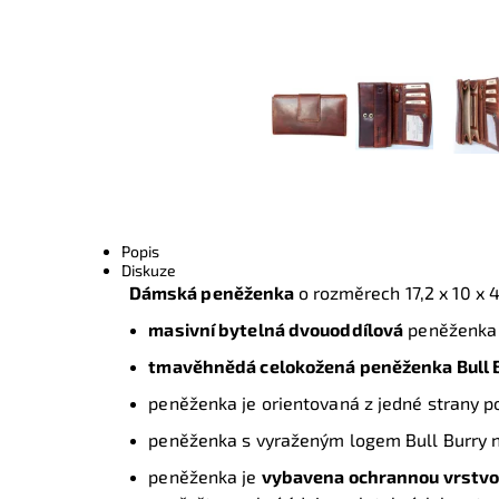
Popis
Diskuze
Dámská peněženka
o rozměrech 17,2 x 10 x 
masivní bytelná dvouoddílová
peněženk
tmavěhnědá celokožená peněženka Bull 
peněženka je orientovaná z jedné strany p
peněženka s vyraženým logem Bull Burry n
peněženka je
vybavena ochrannou vrstvo