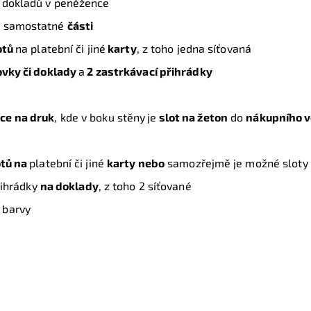
 a dokladů v peněžence
ě
samostatné
části
otů
na platební či jiné
karty
, z toho jedna síťovaná
ovky či doklady
a
2 zastrkávací přihrádky
ce na druk
, kde v boku stěny
je
slot na žeton
do
nákupního v
otů na
platební či jiné
karty nebo
samozřejmě je možné sloty 
řihrádky
na doklady
, z toho 2 síťované
barvy