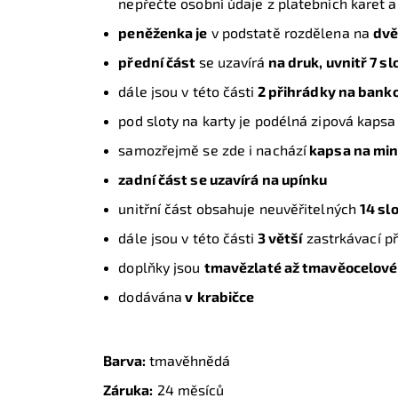
nepřečte osobní údaje z platebních karet
peněženka je
v podstatě rozdělena na
dv
přední část
se uzavírá
na druk, uvnitř 7 sl
dále jsou v této části
2 přihrádky na bank
pod sloty na karty je podélná zipová kapsa
samozřejmě se zde i nachází
kapsa na min
zadní část se uzavírá na upínku
unitřní část obsahuje neuvěřitelných
14 sl
dále jsou v této části
3 větší
zastrkávací p
doplňky jsou
tmavězlaté až tmavěocelové
dodávána
v
krabičce
Barva:
tmavěhnědá
Záruka:
24 měsíců