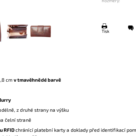
Rozměry:
Tisk
4,8 cm
v tmavěhnědé barvě
a
Burry
odélně, z druhé strany na výšku
a čelní straně
u RFID
chránící platební karty a doklady před identifikací po