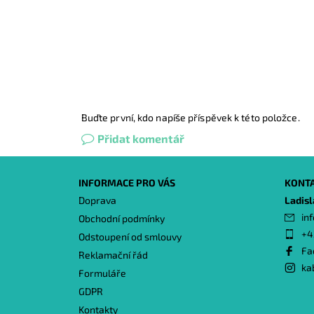
Buďte první, kdo napíše příspěvek k této položce.
Přidat komentář
INFORMACE PRO VÁS
KONT
Doprava
Ladis
inf
Obchodní podmínky
+4
Odstoupení od smlouvy
Fa
Reklamační řád
ka
Formuláře
GDPR
Kontakty