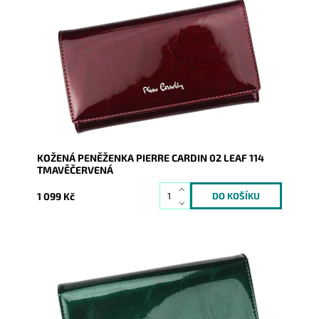
Velmi luxusní kožená peněženka známé značky Pierre
Cardin z velmi příjemné kůže je nezbytným...
Dostupnost:
Skladem
Kód:
1810
Značka:
Pierre Cardin
Záruka:
2 roky
KOŽENÁ PENĚŽENKA PIERRE CARDIN 02 LEAF 114
TMAVĚČERVENÁ
1 099 Kč
Velmi luxusní kožená peněženka známé značky Pierre
Cardin z velmi příjemné kůže je nezbytným doplňkem
každé...
Dostupnost:
Skladem