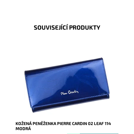
SOUVISEJÍCÍ PRODUKTY
Velmi luxusní kožená peněženka známé značky Pierre
Cardin z velmi příjemné kůže je nezbytným...
Dostupnost:
Skladem
Kód:
1807
Značka:
Pierre Cardin
Záruka:
2 roky
KOŽENÁ PENĚŽENKA PIERRE CARDIN 02 LEAF 114
MODRÁ