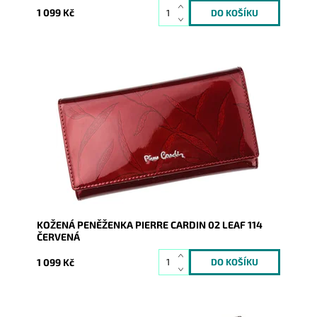
1 099 Kč
Velmi luxusní kožená peněženka známé značky Pierre
Cardin z velmi příjemné kůže je nezbytným...
Dostupnost:
Skladem
Kód:
1808
Značka:
Pierre Cardin
Záruka:
2 roky
KOŽENÁ PENĚŽENKA PIERRE CARDIN 02 LEAF 114
ČERVENÁ
1 099 Kč