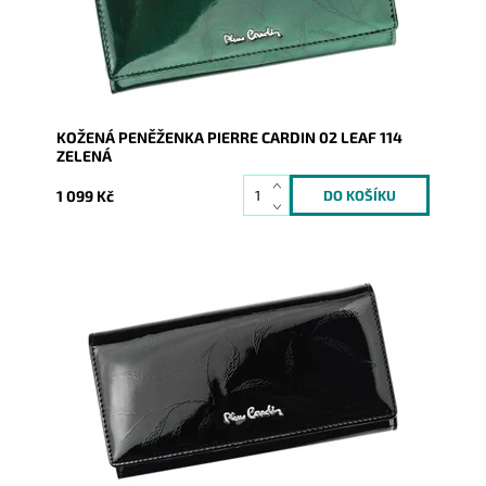
Kód:
1870
Značka:
Pierre Cardin
Záruka:
2 roky
KOŽENÁ PENĚŽENKA PIERRE CARDIN 02 LEAF 114
ZELENÁ
1 099 Kč
Velmi luxusní kožená peněženka známé značky Pierre
Cardin z velmi příjemné kůže je nezbytným doplňkem
každé...
Dostupnost:
Skladem
Kód:
1809
Značka:
Pierre Cardin
Záruka:
2 roky