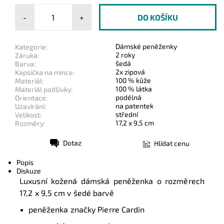
-
+
Dámské peněženky
Kategorie:
2 roky
Záruka:
šedá
Barva:
2x zipová
Kapsička na mince:
100 % kůže
Materiál:
100 % látka
Materiál podšívky:
podélná
Orientace:
na patentek
Uzavírání:
střední
Velikost:
17,2 x 9,5 cm
Rozměry:
Dotaz
Hlídat cenu
Tisk
Popis
Diskuze
Luxusní kožená dámská peněženka o rozměrech
17,2 x 9,5 cm
v šedé barvě
peněženka značky Pierre Cardin