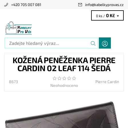
+420 705 007 081
info
@
kabelkyprovas.cz
0 Kč
0 ks /
KOŽENÁ PENĚŽENKA PIERRE
CARDIN 02 LEAF 114 ŠEDÁ
8673
Pierre Cardin
Neohodnoceno