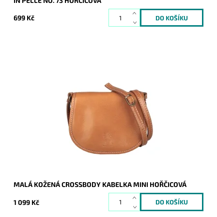
IN PELLE NO. 73 HOŘČICOVÁ
699 Kč
Jednoduše elegantní kabelka se hodí pro každou příležitost a
každou ženu, která má ráda originalitu, styl, kvalitu a
praktičnost.
Dostupnost:
Skladem
Kód:
21022
Značka:
Vera Pelle
Záruka:
2 roky
MALÁ KOŽENÁ CROSSBODY KABELKA MINI HOŘČICOVÁ
1 099 Kč