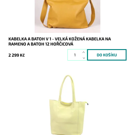
Kód:
8156
Značka:
Vera Pelle
Záruka:
2 roky
KABELKA A BATOH V 1 - VELKÁ KOŽENÁ KABELKA NA
RAMENO A BATOH 12 HOŘČICOVÁ
2 299 Kč
Nadčasová, velká, měkoučká, kožená, světležlutá se
stříbrnými doplňky na formát A4 prostě supr kabelka pro nás
všechny.
Dostupnost:
Momentálně nedostupné
Kód:
21079
Značka:
Luka
Záruka:
2 roky