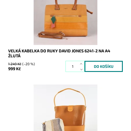
Vejde se do ní formát A4.
Dostupnost:
Skladem
Kód:
8320
Značka:
David Jones Paris
Záruka:
2 roky
VELKÁ KABELKA DO RUKY DAVID JONES 6241-2 NA A4
ŽLUTÁ
1 249 Kč
(–20 %)
999 Kč
Středně velká žlutá kabelka David Jones s průhlednou přední
stranou a menší kabelka (etue) je hitem nejen pro letní dny.
Dostupnost:
Skladem
Kód:
8259
Značka:
David Jones Paris
Záruka:
2 roky