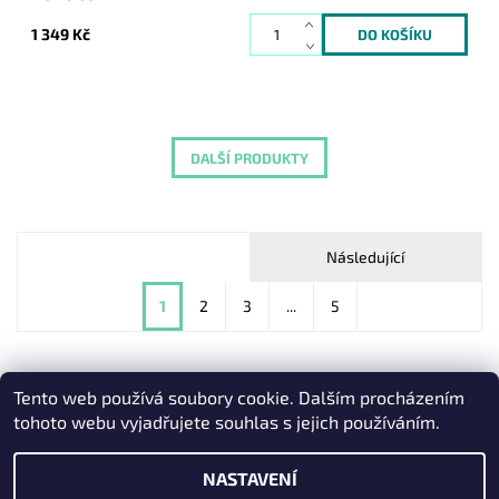
1 349 Kč
DALŠÍ PRODUKTY
Následující
1
2
3
...
5
Tento web používá soubory cookie. Dalším procházením
Heureka.cz
|
Zboží.cz
|
Oázakabelek
tohoto webu vyjadřujete souhlas s jejich používáním.
NASTAVENÍ