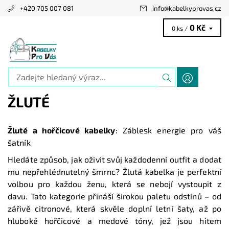
+420 705 007 081
info
@
kabelkyprovas.cz
0 Kč
0 ks /
ŽLUTÉ
Žluté a hořčicové kabelky
: Záblesk energie pro váš
šatník
Hledáte způsob, jak oživit svůj každodenní outfit a dodat
mu nepřehlédnutelný šmrnc? Žlutá kabelka je perfektní
volbou pro každou ženu, která se nebojí vystoupit z
davu. Tato kategorie přináší širokou paletu odstínů – od
zářivě citronové, která skvěle doplní letní šaty, až po
hluboké hořčicové a medové tóny, jež jsou hitem