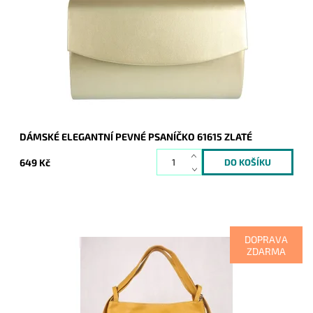
nezbytným doplňkem a doprovodí ženu nejen do společnosti.
Dostupnost:
Skladem
Kód:
9226
Značka:
ROMINA&CO
Záruka:
2 roky
DÁMSKÉ ELEGANTNÍ PEVNÉ PSANÍČKO 61615 ZLATÉ
649 Kč
DOPRAVA
ZDARMA
Kabelka na rameno a batoh v jednom provedení nyní v krásné
hořčicové barvě! Moderní italský kvalitní kožený doplněk
každé ženy.
Dostupnost:
Skladem