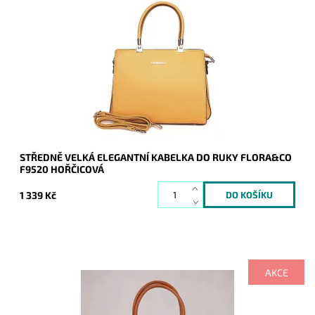
Elegantní kabelka do ruky zaujme ladnými tvary a svým
pevným materiálem. Kabelka je v krásném hořčicovém
odstínu.
Dostupnost:
Skladem
Kód:
9256
Značka:
FLORA&CO
Záruka:
2 roky
STŘEDNĚ VELKÁ ELEGANTNÍ KABELKA DO RUKY FLORA&CO
F9520 HOŘČICOVÁ
1 339 Kč
AKCE
Velká kabelka do ruky drží svůj elegantní obdelníkový tvar je
vyrobena ze syntetické kůže v krásné módní žluté barvě.