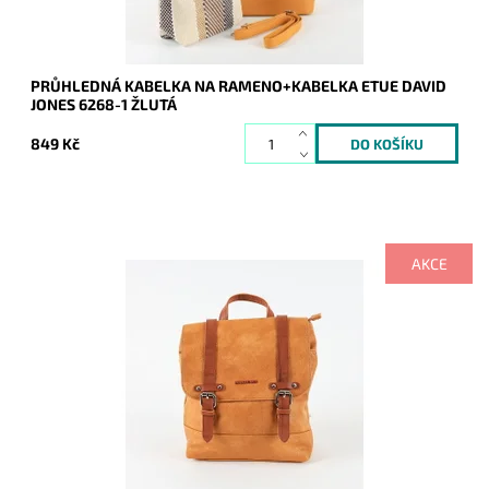
PRŮHLEDNÁ KABELKA NA RAMENO+KABELKA ETUE DAVID
JONES 6268-1 ŽLUTÁ
849 Kč
AKCE
Moderní středně velký městský batůžek David Jones v
hořčicové barvě vyrobený na omak z příjemné syntetické
kůže.
Dostupnost:
Skladem
Kód:
8244
Značka:
David Jones Paris
Záruka:
2 roky