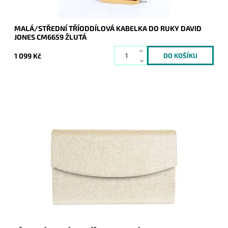
MALÁ/STŘEDNÍ TŘÍODDÍLOVÁ KABELKA DO RUKY DAVID
JONES CM6659 ŽLUTÁ
1 099 Kč
Zlaté třpytivé elegantní pevné psaníčko je nezbytným
doplňkem a rozzáří ženu nejen ve společnosti.
Dostupnost:
Skladem
Kód:
16713
Značka:
ROMINA&CO
Záruka:
2 roky