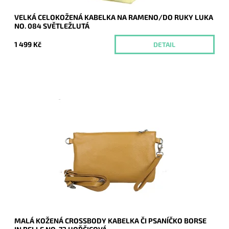
VELKÁ CELOKOŽENÁ KABELKA NA RAMENO/DO RUKY LUKA
NO. 084 SVĚTLEŽLUTÁ
1 499 Kč
DETAIL
Malá kožená hořčicová crossbody kabelka značky Borse in
Pelle, kterou lze využívat i díky krátkému uchu jako psaníčko.
Dostupnost:
Skladem
Kód:
21044
Značka:
Borse in pelle
Záruka:
2 roky
MALÁ KOŽENÁ CROSSBODY KABELKA ČI PSANÍČKO BORSE