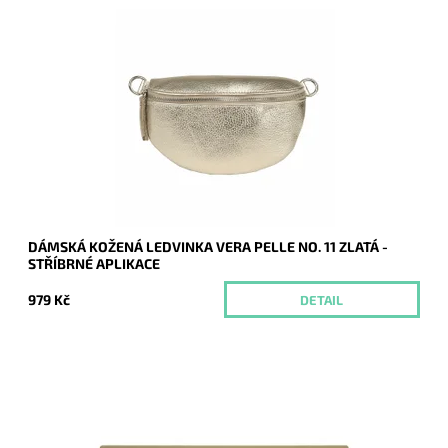
Krásná, kvalitní zlatá kožená ledvinka je příjemná na dotyk a
je určena pro všechny, kteří mají rádi luxus a originalitu.
Dostupnost:
Momentálně nedostupné
Kód:
20266
Značka:
Vera Pelle
Záruka:
2 roky
DÁMSKÁ KOŽENÁ LEDVINKA VERA PELLE NO. 11 ZLATÁ -
STŘÍBRNÉ APLIKACE
979 Kč
DETAIL
Elegantní pevné psaníčko do ruky ve zlaté barvě je