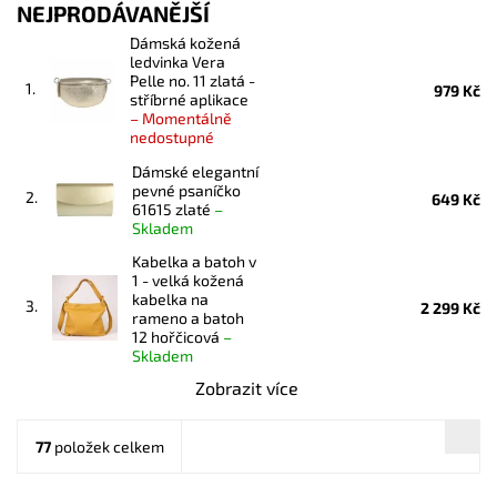
NEJPRODÁVANĚJŠÍ
Dámská kožená
ledvinka Vera
Pelle no. 11 zlatá -
1.
979 Kč
stříbrné aplikace
–
Momentálně
nedostupné
Dámské elegantní
pevné psaníčko
2.
649 Kč
61615 zlaté
–
Skladem
Kabelka a batoh v
1 - velká kožená
kabelka na
3.
2 299 Kč
rameno a batoh
12 hořčicová
–
Skladem
Zobrazit více
77
položek celkem