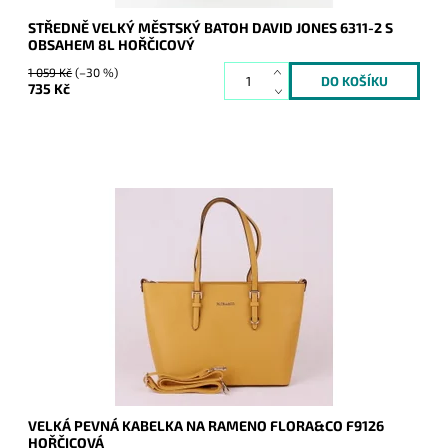
STŘEDNĚ VELKÝ MĚSTSKÝ BATOH DAVID JONES 6311-2 S
OBSAHEM 8L HOŘČICOVÝ
1 059 Kč
(–30 %)
735 Kč
Pevná velká elegantní kabelka do ruky i na rameno značky
FLORA&CO se stříbrnými doplňky.
Dostupnost:
Skladem
Kód:
7642
Značka:
FLORA&CO
Záruka:
2 roky
VELKÁ PEVNÁ KABELKA NA RAMENO FLORA&CO F9126
HOŘČICOVÁ