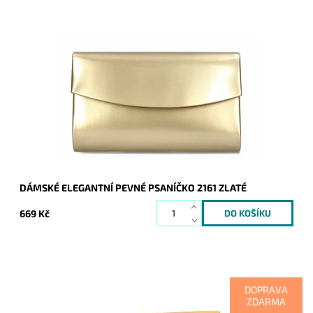
Elegantní pevné psaníčko do ruky ve zlaté barvě je
nezbytným doplňkem a doprovodí ženu nejen do společnosti.
Dostupnost:
Skladem
Kód:
21011
Značka:
ROMINA&CO
Záruka:
2 roky
DÁMSKÉ ELEGANTNÍ PEVNÉ PSANÍČKO 2161 ZLATÉ
669 Kč
DOPRAVA
ZDARMA