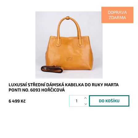
DOPRAVA
ZDARMA
Dámská luxusní kožená hořčicová kabelka do ruky známé
portugalské značky Marta Ponti, která je pod zipem
rozdělena dva oddíly.
Dostupnost:
Skladem
Kód:
9958
Značka:
Marta Ponti
Záruka:
2 roky
LUXUSNÍ STŘEDNÍ DÁMSKÁ KABELKA DO RUKY MARTA
PONTI NO. 6093 HOŘČICOVÁ
6 499 Kč