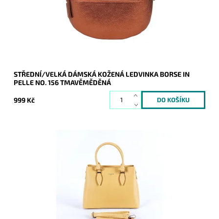
Dostupnost:
Skladem
Kód:
20268
Značka:
Borse in pelle
Záruka:
2 roky
STŘEDNÍ/VELKÁ DÁMSKÁ KOŽENÁ LEDVINKA BORSE IN
PELLE NO. 156 TMAVĚMĚDĚNÁ
999 Kč
Elegantní kabelka do ruky ve žluté barvě menších až
středních rozměrů, která je prakticky rozdělena do tří
samostatných oddílů.
Dostupnost:
Skladem
Kód:
16767
Značka:
David Jones Paris
Záruka:
2 roky