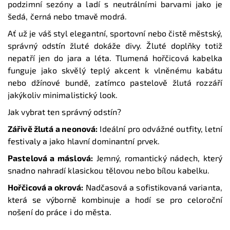
podzimní sezóny a ladí s neutrálními barvami jako je
šedá, černá nebo tmavě modrá.
Ať už je váš styl elegantní, sportovní nebo čistě městský,
správný odstín žluté dokáže divy. Žluté doplňky totiž
nepatří jen do jara a léta. Tlumená hořčicová kabelka
funguje jako skvělý teplý akcent k vlněnému kabátu
nebo džínové bundě, zatímco pastelově žlutá rozzáří
jakýkoliv minimalistický look.
Jak vybrat ten správný odstín?
Zářivě žlutá a neonová:
Ideální pro odvážné outfity, letní
festivaly a jako hlavní dominantní prvek.
Pastelová a máslová:
Jemný, romantický nádech, který
snadno nahradí klasickou tělovou nebo bílou kabelku.
Hořčicová a okrová:
Nadčasová a sofistikovaná varianta,
která se výborně kombinuje a hodí se pro celoroční
nošení do práce i do města.