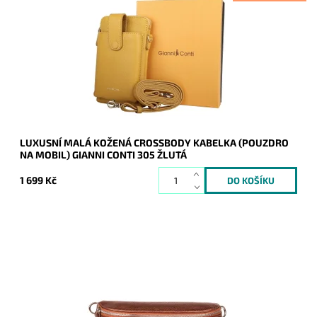
Malá dvouoddílová značková crossbody Gianni Conti ve žluté
barvě, která je z přední části pouzdrem na mobil a v zadní
malou kabelkou se sloty na...
Dostupnost:
Skladem
Kód:
20487
Značka:
Gianni Conti
Záruka:
2 roky
LUXUSNÍ MALÁ KOŽENÁ CROSSBODY KABELKA (POUZDRO
NA MOBIL) GIANNI CONTI 305 ŽLUTÁ
1 699 Kč
Krásná, kvalitní tmavěměděná kožená ledvinka je příjemná na
dotyk a je určena pro všechny, kteří mají rádi luxus a
originalitu.