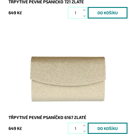
TŘPYTIVÉ PEVNÉ PSANÍČKO 721 ZLATÉ
649 Kč
Zlaté třpytivé elegantní pevné psaníčko je nezbytným
doplňkem a rozzáří ženu nejen ve společnosti.
Dostupnost:
Skladem
Kód:
16703
Značka:
ROMINA&CO
Záruka:
2 roky
TŘPYTIVÉ PEVNÉ PSANÍČKO 6167 ZLATÉ
649 Kč