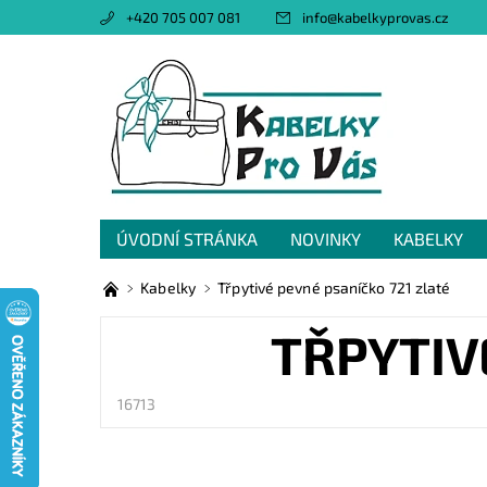
+420 705 007 081
info
@
kabelkyprovas.cz
ÚVODNÍ STRÁNKA
NOVINKY
KABELKY
OBCHODNÍ PODMÍNKY
GDPR
NAPIŠTE 
Kabelky
Třpytivé pevné psaníčko 721 zlaté
TŘPYTIV
16713