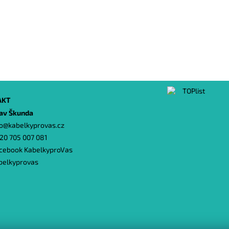
AKT
lav Škunda
o
@
kabelkyprovas.cz
20 705 007 081
cebook KabelkyproVas
belkyprovas