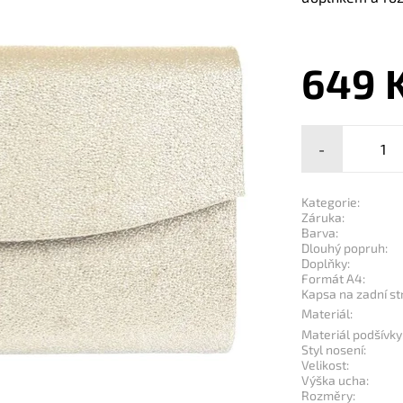
649 
-
Kategorie:
Záruka:
Barva:
Dlouhý popruh:
Doplňky:
Formát A4:
Kapsa na zadní st
Materiál:
Materiál podšívky
Styl nosení:
Velikost:
Výška ucha:
Rozměry: