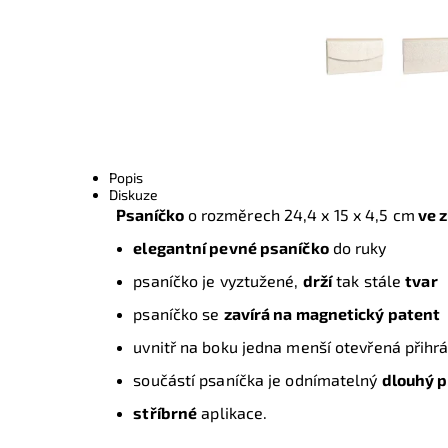
Popis
Diskuze
Psaníčko
o rozměrech
24,4 x 15 x 4,5 cm
ve z
elegantní pevné psaníčko
do ruky
psaníčko je vyztužené,
drží
tak stále
tvar
psaníčko se
zavírá na magnetický patent
uvnitř na boku jedna menší otevřená přih
součástí psaníčka je odnímatelný
dlouhý 
stříbrné
aplikace.