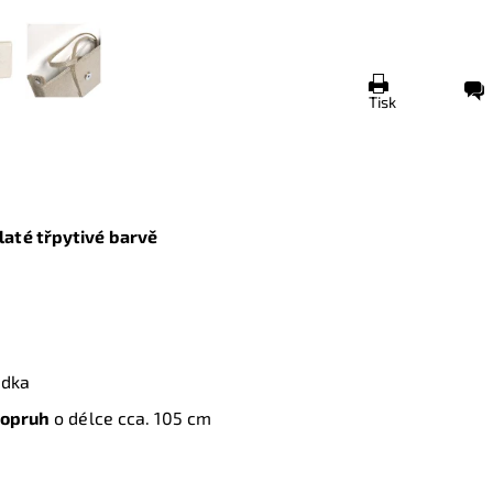
Tisk
laté třpytivé barvě
rádka
popruh
o délce cca. 105 cm