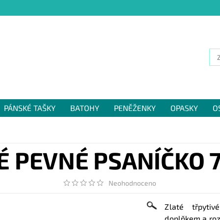
PÁNSKÉ TAŠKY
BATOHY
PENĚŽENKY
OPASKY
O
NÁM
É PEVNÉ PSANÍČKO 7
Neohodnoceno
Zlaté třpyti
doplňkem a roz