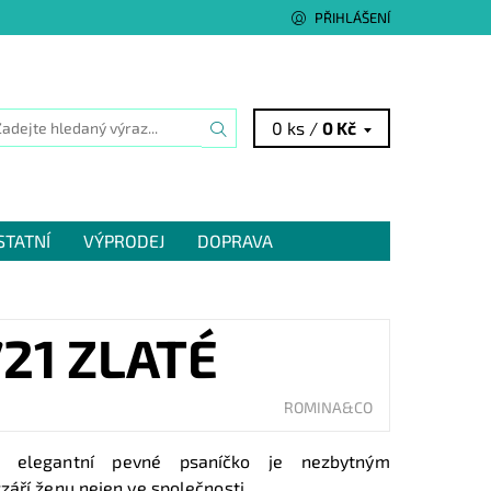
PŘIHLÁŠENÍ
0 ks /
0 Kč
STATNÍ
VÝPRODEJ
DOPRAVA
21 ZLATÉ
ROMINA&CO
vé elegantní pevné psaníčko je nezbytným
září ženu nejen ve společnosti.