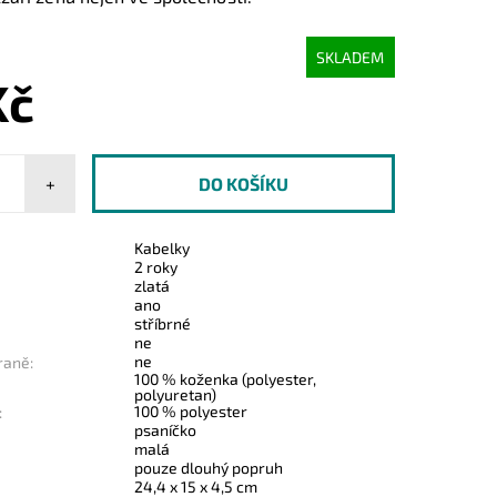
SKLADEM
Kč
+
Kabelky
2 roky
zlatá
ano
stříbrné
ne
ne
raně:
100 % koženka (polyester,
polyuretan)
100 % polyester
:
psaníčko
malá
pouze dlouhý popruh
24,4 x 15 x 4,5 cm