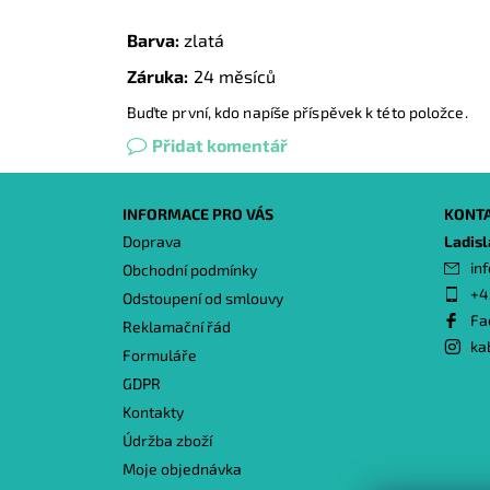
Barva:
zlatá
Záruka:
24 měsíců
Buďte první, kdo napíše příspěvek k této položce.
Přidat komentář
INFORMACE PRO VÁS
KONT
Doprava
Ladis
inf
Obchodní podmínky
+4
Odstoupení od smlouvy
Fa
Reklamační řád
ka
Formuláře
GDPR
Kontakty
Údržba zboží
Moje objednávka