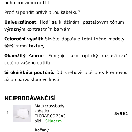
nebo podzimní outfit.
Proč si pořídit právě bílou kabelku?
Univerzálnost:
Hodí se k džínám, pastelovým tónům i
výrazným kontrastním barvám.
Celoroční využití:
Skvěle doplňuje letní lněné modely i
těžší zimní textury.
Okamžitý šmrnc:
Funguje jako optický rozjasňovač
celého vašeho outfitu.
Široká škála podtónů:
Od sněhově bílé přes krémovou
až po barvu slonové kosti.
NEJPRODÁVANĚJŠÍ
Malá crossbody
kabelka
1.
849 Kč
FLORA&CO 2543
bílá
–
Skladem
Kožený