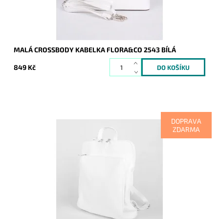
MALÁ CROSSBODY KABELKA FLORA&CO 2543 BÍLÁ
849 Kč
DOPRAVA
ZDARMA
Kožený batoh 7750 střední až velké velikosti, který se díky
posuvným popruhům dá nosit i jako crossbody kabelka.
Dostupnost:
Skladem
Kód:
19979
Značka:
Vera Pelle
Záruka:
2 roky