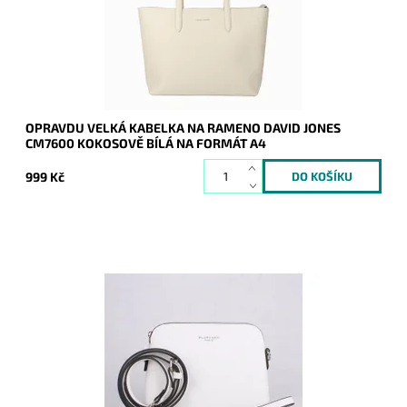
Značka:
David Jones Paris
Záruka:
2 roky
OPRAVDU VELKÁ KABELKA NA RAMENO DAVID JONES
CM7600 KOKOSOVĚ BÍLÁ NA FORMÁT A4
999 Kč
Kabelka do ruky i na rameno značky FLORA&CO se stříbrnými
doplňky je malého rozměru, ale velká v oblíbenosti.
Dostupnost:
Skladem
Kód:
16848
Značka:
FLORA&CO
Záruka:
2 roky