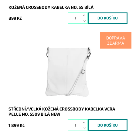
KOŽENÁ CROSSBODY KABELKA NO. 55 BÍLÁ
899 Kč
DOPRAVA
ZDARMA
Velká, vzhledově maximalistická kožená crossbody kabelka
italské značky Vera Pelle je určena pro ženy, které ocení
kvalitu a design.
Dostupnost:
Skladem
Kód:
20970
Značka:
Vera Pelle
Záruka:
2 roky
STŘEDNÍ/VELKÁ KOŽENÁ CROSSBODY KABELKA VERA
PELLE NO. 5509 BÍLÁ NEW
1 899 Kč