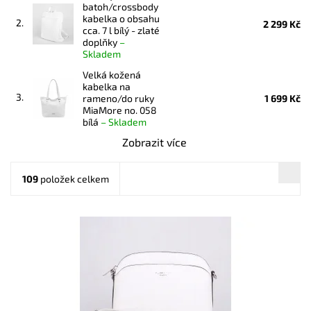
batoh/crossbody
kabelka o obsahu
2.
2 299 Kč
cca. 7 l bílý - zlaté
doplňky
–
Skladem
Velká kožená
kabelka na
3.
rameno/do ruky
1 699 Kč
MiaMore no. 058
bílá
–
Skladem
Zobrazit více
109
položek celkem
Malá elegantní volnočasová crossbody kabelka od značky
FLORA&CO držící svůj tvar v bílé barvě.
Dostupnost:
Skladem
Kód:
16850
Značka:
FLORA&CO
Záruka:
2 roky