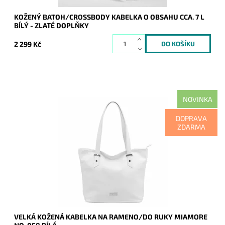
KOŽENÝ BATOH/CROSSBODY KABELKA O OBSAHU CCA. 7 L
BÍLÝ - ZLATÉ DOPLŇKY
2 299 Kč
NOVINKA
Nadčasová, velká, měkoučká, kožená, bílá se stříbrnými
DOPRAVA
doplňky na formát A4, prostě supr kabelka pro nás všechny.
ZDARMA
Dostupnost:
Skladem
Kód:
21139
Značka:
Mia More (Itálie)
Záruka:
2 roky
VELKÁ KOŽENÁ KABELKA NA RAMENO/DO RUKY MIAMORE