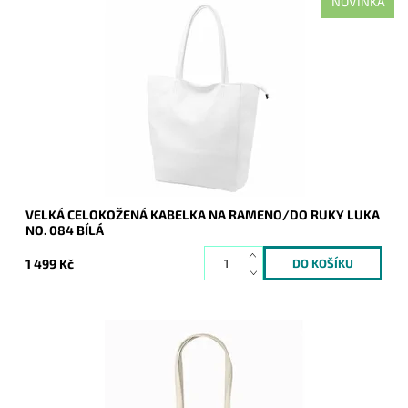
NOVINKA
Nadčasová, velká, měkoučká, kožená, bílá se stříbrnými
doplňky na formát A4 prostě supr kabelka pro nás všechny.
Dostupnost:
Skladem
Kód:
21113
Značka:
Luka
Záruka:
2 roky
VELKÁ CELOKOŽENÁ KABELKA NA RAMENO/DO RUKY LUKA
NO. 084 BÍLÁ
1 499 Kč
Opravdu velká kokosově bílá kabelka na rameno na formát
A4 s neděleným vnitřním prostorem.
Dostupnost:
Skladem
Kód:
20745