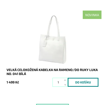
NOVINKA
Ideální shopper bag do města a do práce, nadčasová, velká,
měkoučká, kožená, bílá se stříbrnými doplňky na formát A4
prostě supr kabelka pro nás...
Dostupnost:
Skladem
Kód:
21176
Značka:
Luka
Záruka:
2 roky
VELKÁ CELOKOŽENÁ KABELKA NA RAMENO/DO RUKY LUKA
NO. 041 BÍLÁ
1 499 Kč