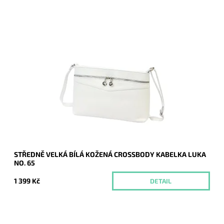
Středně velká kožená crossbody kabelka značky Luka v čisté
bílé barvě.
Dostupnost:
Momentálně nedostupné
Kód:
20758
Značka:
Luka
Záruka:
2 roky
STŘEDNĚ VELKÁ BÍLÁ KOŽENÁ CROSSBODY KABELKA LUKA
NO. 65
1 399 Kč
DETAIL