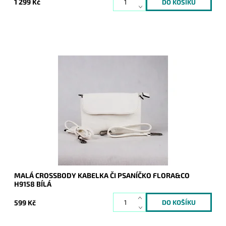
1 299 Kč
Malá crossbody kabelka značky FLORA&CO H9158, po
odepnutí popruhů lze kabelku využít i jako psaníčko.
Dostupnost:
Skladem
Kód:
8022
Značka:
FLORA&CO
Záruka:
2 roky
MALÁ CROSSBODY KABELKA ČI PSANÍČKO FLORA&CO
H9158 BÍLÁ
599 Kč