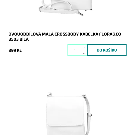
Značka:
FLORA&CO
Záruka:
2 roky
DVOUODDÍLOVÁ MALÁ CROSSBODY KABELKA FLORA&CO
8503 BÍLÁ
899 Kč
Malá bílá crossbody kabelka italské značky Vera Pelle no. 74,
vyrobena z kvalitní italské kůže.
Dostupnost:
Skladem
Kód:
20196
Značka:
Vera Pelle
Záruka:
2 roky