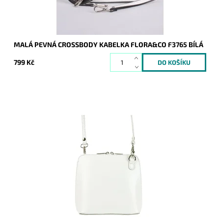
MALÁ PEVNÁ CROSSBODY KABELKA FLORA&CO F3765 BÍLÁ
799 Kč
Velmi krásná, poutavá a přitom jednoduše elegantní kabelka,
která se hodí pro každou příležitost a každou ženu. Vyrobena
z pevné pravé kůže.
Dostupnost:
Skladem
Kód:
9120
Značka:
Vera Pelle
Záruka:
2 roky