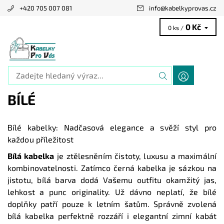
+420 705 007 081
info
@
kabelkyprovas.cz
0 Kč
0 ks /
BÍLÉ
Bílé kabelky: Nadčasová elegance a svěží styl pro
každou příležitost
Bílá kabelka
je ztělesněním čistoty, luxusu a maximální
kombinovatelnosti. Zatímco černá kabelka je sázkou na
jistotu, bílá barva dodá Vašemu outfitu okamžitý jas,
lehkost a punc originality. Už dávno neplatí, že bílé
doplňky patří pouze k letním šatům. Správně zvolená
bílá kabelka perfektně rozzáří i elegantní zimní kabát