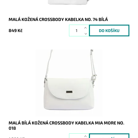
MALÁ KOŽENÁ CROSSBODY KABELKA NO. 74 BÍLÁ
849 Kč
Malá kožená crossbody kabelka značky Mia More v bílé barvě
s uzavíráním na klopu a na zip.
Dostupnost:
Skladem
Kód:
9884
Značka:
Mia More (Itálie)
Záruka:
2 roky
MALÁ BÍLÁ KOŽENÁ CROSSBODY KABELKA MIA MORE NO.
018