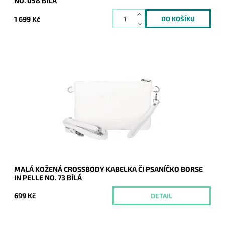
NO. 058 BÍLÁ
1 699 Kč
Malá kožená bílá crossbody kabelka značky Borse in Pelle,
kterou lze využívat i díky krátkému uchu jako psaníčko.
Dostupnost:
Momentálně nedostupné
Kód:
21043
Značka:
Borse in pelle
Záruka:
2 roky
MALÁ KOŽENÁ CROSSBODY KABELKA ČI PSANÍČKO BORSE
IN PELLE NO. 73 BÍLÁ
699 Kč
DETAIL