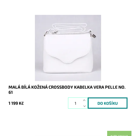
Malá kožená crossbody kabelka značky Vera Pelle v bílé
barvě s uzavíráním na klopu a zip.
Dostupnost:
Skladem
Kód:
9772
Značka:
Vera Pelle
Záruka:
2 roky
MALÁ BÍLÁ KOŽENÁ CROSSBODY KABELKA VERA PELLE NO.
61
1 199 Kč