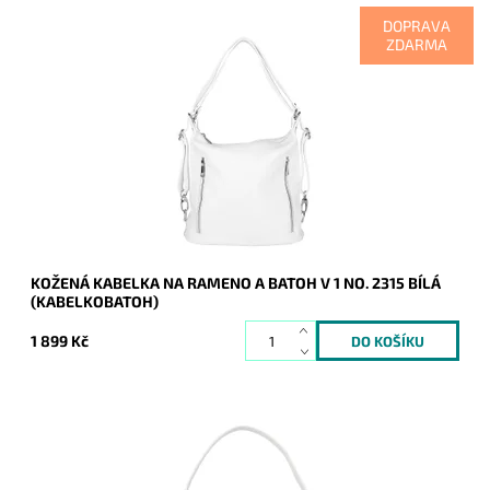
DOPRAVA
ZDARMA
Kabelka na rameno a batoh v jednom provedení v klasické
bílé barvě! Moderní italský kvalitní kožený doplněk každé
ženy.
Dostupnost:
Skladem
Kód:
20680
Značka:
Vera Pelle
Záruka:
2 roky
KOŽENÁ KABELKA NA RAMENO A BATOH V 1 NO. 2315 BÍLÁ
(KABELKOBATOH)
1 899 Kč
Módní malá kabelka na rameno v kokosově bílé barvě z
pevnějšího materiálu. Disponuje i dlouhým přídavným
popruhem.