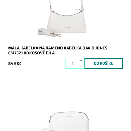
Dostupnost:
Skladem
Kód:
20656
Značka:
David Jones Paris
Záruka:
2 roky
MALÁ KABELKA NA RAMENO KABELKA DAVID JONES
CM7321 KOKOSOVĚ BÍLÁ
849 Kč
Malá elegantní volnočasová crossbody kabelka od značky
FLORA&CO držící svůj tvar v bílé barvě, která je rozdělena na
dvě části.
Dostupnost:
Skladem
Kód:
20316