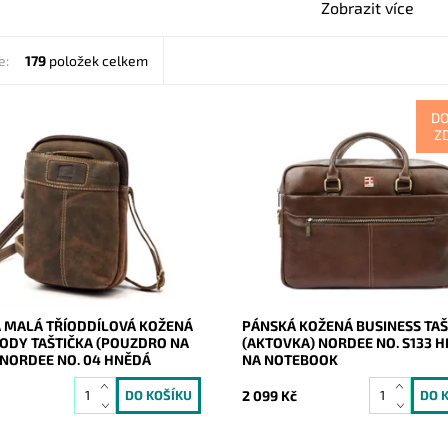
Zobrazit více
e:
179
položek celkem
D
Z
nská crossbody taštička
Praktická kožená pánská hnědá 
 hnědé barvě, která je velmi
v ideální velikosti na formát A4 a
y rozdělena rovnou na tři
notebook značky Nordee.
tné oddíly.
Dostupnost:
Skladem
ost:
Skladem
Kód:
17062
20967
Značka:
Nordee
Nordee
Záruka:
2 roky
2 roky
 MALÁ TŘÍODDÍLOVÁ KOŽENÁ
PÁNSKÁ KOŽENÁ BUSINESS TA
ODY TAŠTIČKA (POUZDRO NA
(AKTOVKA) NORDEE NO. S133 
 NORDEE NO. 04 HNĚDÁ
NA NOTEBOOK
2 099 Kč