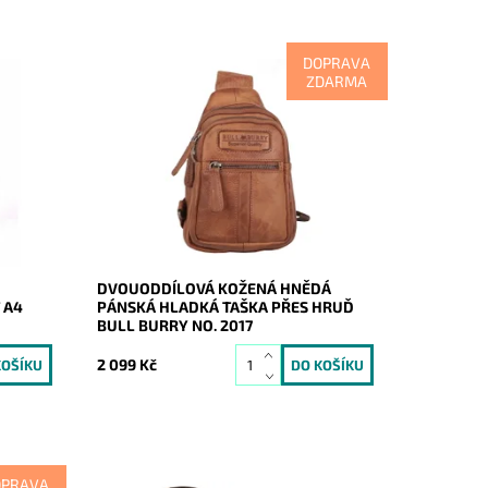
DOPRAVA
ZDARMA
ovka)
Kvalitní kožená hnědá pánská taška Bull
t A4.
Burry, která je rozdělena na dva
samostatné oddíly.
Dostupnost:
Skladem
Kód:
21124
Značka:
Bull Burry
Záruka:
2 roky
DVOUODDÍLOVÁ KOŽENÁ HNĚDÁ
 A4
PÁNSKÁ HLADKÁ TAŠKA PŘES HRUĎ
BULL BURRY NO. 2017
2 099 Kč
OPRAVA