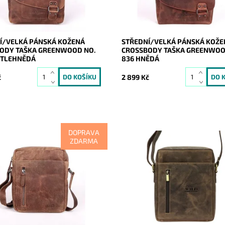
17177
Kód:
17175
GreenWood
Značka:
GreenWood
2 roky
Záruka:
2 roky
Í/VELKÁ PÁNSKÁ KOŽENÁ
STŘEDNÍ/VELKÁ PÁNSKÁ KOŽE
ODY TAŠKA GREENWOOD NO.
CROSSBODY TAŠKA GREENWOO
ĚTLEHNĚDÁ
836 HNĚDÁ
č
2 899 Kč
DOPRAVA
ZDARMA
pánská světlehnědá
Nedílnou "součástí" každého mu
dy značky GreenWood střední
tato středně velká crossbody k
i se zapínám na zip.
taška v tmavěhnědé barvě oblíb
značky Always Wild.
ost:
Skladem
17168
Dostupnost:
Skladem
GreenWood
Kód:
17065
2 roky
Značka:
Wild
Záruka:
2 roky