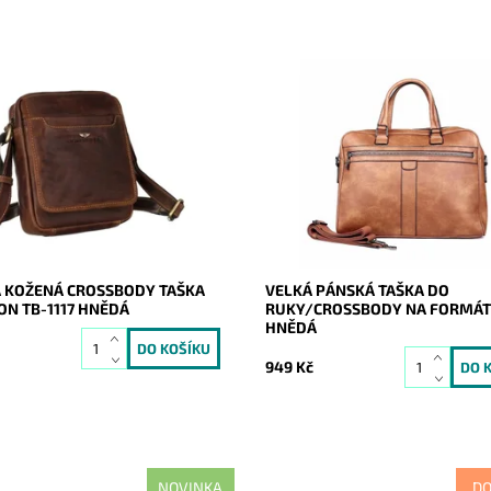
 středně velká hnědá pánská
Velká hnědá pánská brašna (akt
crossbody taška zaručuje
do ruky značky Maria C. na formá
při každodenním užití.
Dostupnost:
Skladem
ost:
Skladem
Kód:
17000
19894
Značka:
Maria C.
Peterson
Záruka:
2 roky
2 roky
 KOŽENÁ CROSSBODY TAŠKA
VELKÁ PÁNSKÁ TAŠKA DO
ON TB-1117 HNĚDÁ
RUKY/CROSSBODY NA FORMÁT
HNĚDÁ
č
949 Kč
NOVINKA
D