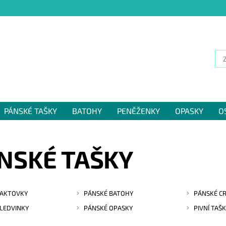
PÁNSKÉ TAŠKY
BATOHY
PENĚŽENKY
OPASKY
O
NÁM
NSKÉ TAŠKY
 AKTOVKY
PÁNSKÉ BATOHY
PÁNSKÉ C
LEDVINKY
PÁNSKÉ OPASKY
PIVNÍ TAŠ