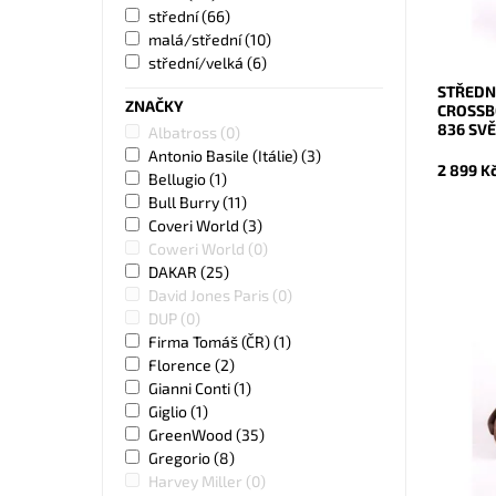
Kód:
střední
(66)
Značka:
malá/střední
(10)
Záruka:
střední/velká
(6)
STŘEDN
ZNAČKY
CROSSB
836 SV
Albatross
(0)
Antonio Basile (Itálie)
(3)
2 899 K
Bellugio
(1)
Bull Burry
(11)
Coveri World
(3)
Coweri World
(0)
DAKAR
(25)
David Jones Paris
(0)
DUP
(0)
Kožená 
Firma Tomáš (ČR)
(1)
crossbo
Florence
(2)
velikost
Gianni Conti
(1)
Dostupn
Giglio
(1)
Kód:
Značka:
GreenWood
(35)
Záruka:
Gregorio
(8)
Harvey Miller
(0)