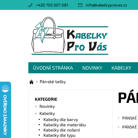
+420 705 007 081
info
@
kabelkyprovas.cz
ÚVODNÍ STRÁNKA
NOVINKY
KABELKY
OBCHODNÍ PODMÍNKY
GDPR
NAPIŠTE 
Pánské tašky
PÁ
KATEGORIE
Novinky
Kabelky
PÁNSKÉ
Kabelky dle barvy
Kabelky dle materiálu
PÁNSKÉ 
Kabelky dle nošení
Kabelky dle typu