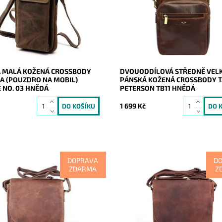
 části pouzdrem na mobil a v
rozdělena na dva samostatné od
lou taštičkou.
Dostupnost:
Skladem
ost:
Skladem
Kód:
20756
20966
Značka:
Peterson
Nordee
Záruka:
2 roky
2 roky
 MALÁ KOŽENÁ CROSSBODY
DVOUODDÍLOVÁ STŘEDNĚ VEL
KA (POUZDRO NA MOBIL)
PÁNSKÁ KOŽENÁ CROSSBODY 
 NO. 03 HNĚDÁ
PETERSON TB11 HNĚDÁ
1 699 Kč
DOPRAVA
D
ZDARMA
Z
pánská světlehnědá crossbody
Kožená pánská hnědá crossbod
ské značky GreenWood ideální
australské značky GreenWood id
i, zajišťuje maximální komfort
velikosti, zajišťuje maximální ko
dodenním nošení.
při každodenním nošení.
ost:
Skladem
Dostupnost:
Skladem