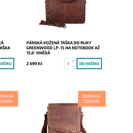
díly.
GreenWood na notebook o velikosti až
15,6".
Dostupnost:
Skladem
Kód:
20705
Značka:
GreenWood
Záruka:
2 roky
KÁ
PÁNSKÁ KOŽENÁ TAŠKA DO RUKY
TAŠKA
GREENWOOD LP-15 NA NOTEBOOK AŽ
15,6" HNĚDÁ
2 699 Kč
OPRAVA
DOPRAVA
DARMA
ZDARMA
y
Kožená pánská hnědá
eální
crossbody značky GreenWood střední
mfort
velikosti, která se uzavírá na klopu.
Dostupnost:
Skladem
Kód:
17170