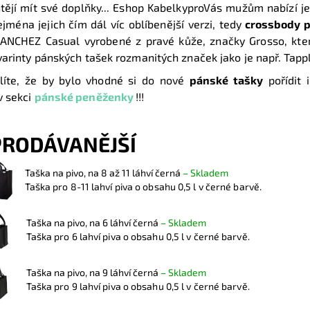
htějí mít své doplňky... Eshop KabelkyproVás mužům nabízí 
ejména jejich čím dál víc oblíbenější verzi, tedy
crossbody p
ANCHEZ Casual vyrobené z pravé kůže, značky Grosso, kter
 varinty pánských tašek rozmanitých značek jako je např. Tapp
líte, že by bylo vhodné si do nové
pánské tašky
pořídit 
v sekci
pánské peněženky
!!!
PRODÁVANĚJŠÍ
Taška na pivo, na 8 až 11 láhví černá
–
Skladem
Taška pro 8-11 lahví piva o obsahu 0,5 l v černé barvě.
Taška na pivo, na 6 láhví černá
–
Skladem
Taška pro 6 lahví piva o obsahu 0,5 l v černé barvě.
Taška na pivo, na 9 láhví černá
–
Skladem
Taška pro 9 lahví piva o obsahu 0,5 l v černé barvě.