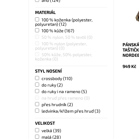
ano
(124)
z přední
zadní ma
MATERIÁL
Dostupn
Kód:
100 % koženka (polyester,
polyuretan)
(12)
Značka:
Záruka:
100 % kůže
(167)
50 % nylon, 50 % textil
(0)
100 % nylon (polyester,
PÁNSKÁ
polyuretan)
(0)
TAŠTIČ
50% kůže, 50% polyester,
NORDEE
koženka
(0)
949 Kč
STYL NOSENÍ
crossbody
(110)
do ruky
(2)
do ruky i na rameno
(5)
na hruď přes rameno
(0)
přes hrudník
(2)
Kožená 
ledvinka/křížem přes hruď
(3)
austral
velikost
VELIKOST
při kaž
velká
(39)
Dostupn
malá
(28)