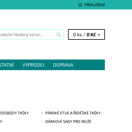
PŘIHLÁŠENÍ
0 ks /
0 Kč
STATNÍ
VÝPRODEJ
DOPRAVA
ROSSBODY TAŠKY
PÁNSKÉ ETUE A ŘIDIČSKÉ TAŠKY
KY
DÁRKOVÉ SADY PRO MUŽE