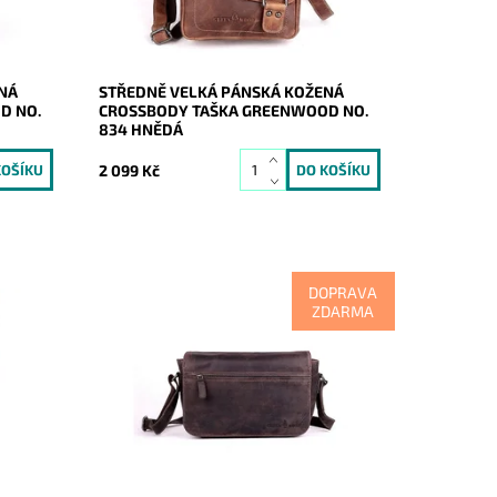
Značka:
GreenWood
Záruka:
2 roky
NÁ
STŘEDNĚ VELKÁ PÁNSKÁ KOŽENÁ
D NO.
CROSSBODY TAŠKA GREENWOOD NO.
834 HNĚDÁ
2 099 Kč
DOPRAVA
ZDARMA
že je
Podélná středně velká kožená
ožená
tmavěhnědá pánská crossbody taška
ené
australské značky GreenWood.
Dostupnost:
Skladem
Kód:
17011
Značka:
GreenWood
Záruka:
2 roky