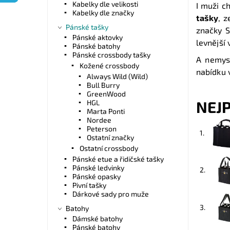
Kabelky dle velikosti
I muži c
Kabelky dle značky
tašky
, z
Pánské tašky
značky S
Pánské aktovky
levnější
Pánské batohy
Pánské crossbody tašky
A nemys
Kožené crossbody
nabídku 
Always Wild (Wild)
Bull Burry
GreenWood
NEJ
HGL
Marta Ponti
Nordee
Peterson
1.
Ostatní značky
Ostatní crossbody
Pánské etue a řidičské tašky
Pánské ledvinky
2.
Pánské opasky
Pivní tašky
Dárkové sady pro muže
3.
Batohy
Dámské batohy
Pánské batohy