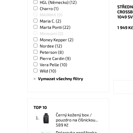
HGL (Německo)
(12)
STŘEDN
Charro
(1)
CROSSB
MAIMAX
(0)
1049 S
Maria C.
(2)
Marta Ponti
(22)
1 949 K
Minissimi
(0)
Money Kepper
(2)
Nordee
(12)
Peterson
(8)
Pierre Cardin
(9)
Vera Pelle
(10)
Wild
(10)
Vymazat všechny filtry
TOP 10
Černý kožený box /
pouzdro na číšnickou...
589 Kč
Dolarovka peněženka