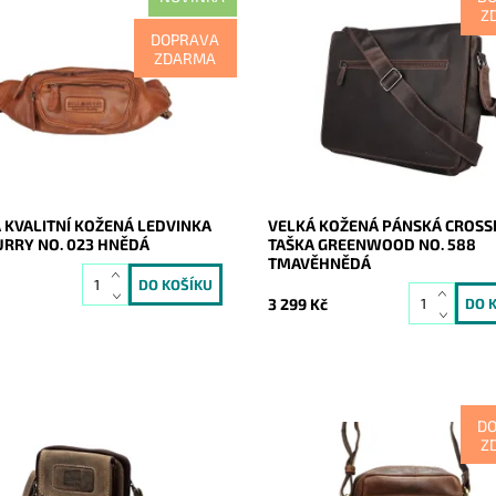
Z
alitní pánská kožená ledvinka
Velká kožená tmavěhnědá pevn
DOPRAVA
ry, která disponuje mnoha
pánská crossbody taška austral
ZDARMA
 kapsičkami.
značky GreenWood, do které se 
formát A4.
ost:
Skladem
21123
Dostupnost:
Skladem
Bull Burry
Kód:
21054
2 roky
Značka:
GreenWood
Záruka:
2 roky
 KVALITNÍ KOŽENÁ LEDVINKA
VELKÁ KOŽENÁ PÁNSKÁ CROS
URRY NO. 023 HNĚDÁ
TAŠKA GREENWOOD NO. 588
TMAVĚHNĚDÁ
3 299 Kč
D
Z
nská dvouoddílová crossbody
Středně velká hnědá pánská ko
 Nordee v hnědé barvě, která je
crossbody taška Peterson, která