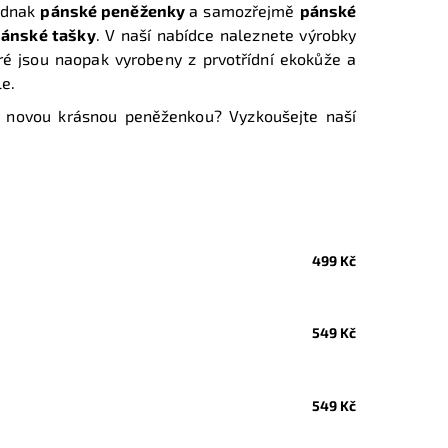
jednak
pánské peněženky
a samozřejmě
pánské
ánské tašky
. V naší nabídce naleznete výrobky
é jsou naopak vyrobeny z prvotřídní ekokůže a
le.
i novou krásnou peněženkou? Vyzkoušejte naší
499 Kč
549 Kč
549 Kč