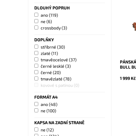
DLOUHÝ POPRUH
Velmi kv
Bull Bur
ano
(119)
zipovými
ne
(6)
Dostupn
crossbody
(3)
Kód:
Značka:
DOPLŇKY
Záruka:
stříbrné
(30)
zlaté
(11)
tmavěocelové
(37)
PÁNSKÁ
černé lesklé
(3)
BULL B
černé
(20)
1 999 Kč
tmavězlaté
(78)
kovové s patinou
(0)
FORMÁT A4
ano
(48)
ne
(100)
KAPSA NA ZADNÍ STRANĚ
Malá pá
ne
(12)
taštička