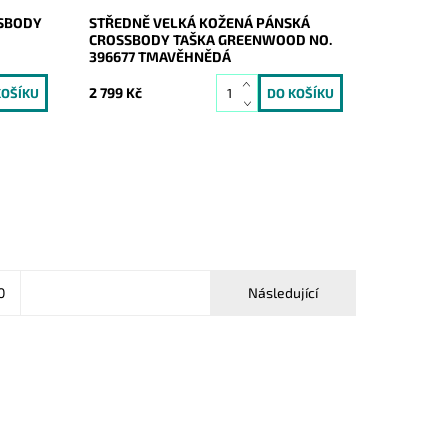
SSBODY
STŘEDNĚ VELKÁ KOŽENÁ PÁNSKÁ
CROSSBODY TAŠKA GREENWOOD NO.
396677 TMAVĚHNĚDÁ
2 799 Kč
0
Následující