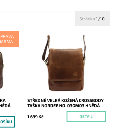
Stránka
1/10
OPRAVA
DARMA
aktovka
Moderní hladká kožená pánská
 na
crossbody oblíbené značky Nordee.
Momentálně
Dostupnost:
nedostupné
Kód:
20934
Značka:
Nordee
Záruka:
2 roky
ŠKA
STŘEDNĚ VELKÁ KOŽENÁ CROSSBODY
HNĚDÁ
TAŠKA NORDEE NO. 03GM03 HNĚDÁ
1 699 Kč
DETAIL