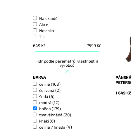
Na skladě
Akce
Malá až
Novinka
kožená 
komfort 
Tip
Dostupn
649
Kč
7599
Kč
Kód:
Značka:
Záruka:
Filtr podle parametrů, vlastností a
výrobců
BARVA
PÁNSKÁ
PETERS
černá
(168)
červená
(2)
1 649 K
šedá
(6)
modrá
(12)
hnědá
(179)
tmavěhnědá
(20)
khaki
(6)
černá / hnědá
(4)