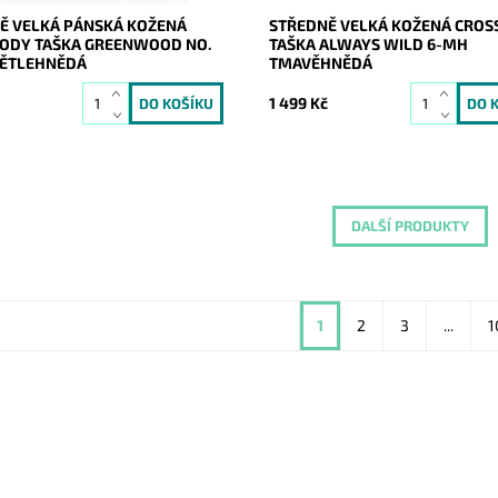
Ě VELKÁ PÁNSKÁ KOŽENÁ
STŘEDNĚ VELKÁ KOŽENÁ CRO
ODY TAŠKA GREENWOOD NO.
TAŠKA ALWAYS WILD 6-MH
VĚTLEHNĚDÁ
TMAVĚHNĚDÁ
č
1 499 Kč
DALŠÍ PRODUKTY
1
2
3
...
1