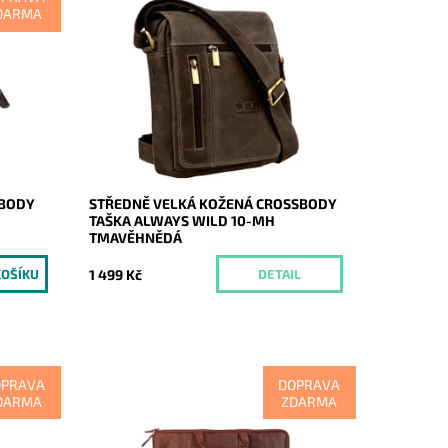
DARMA
á
Nedílnou "součástí" každého muže je
ské
tato středně velká crossbody kožená
vejde
taška v tmavěhnědé barvě oblíbené
značky Always Wild.
Momentálně
Dostupnost:
nedostupné
Kód:
21005
Značka:
Wild
Záruka:
2 roky
SBODY
STŘEDNĚ VELKÁ KOŽENÁ CROSSBODY
TAŠKA ALWAYS WILD 10-MH
TMAVĚHNĚDÁ
1 499 Kč
DETAIL
OPRAVA
DOPRAVA
DARMA
ZDARMA
žená
Elegantní velká hnědá business pánská
 je
taška do ruky australské značky