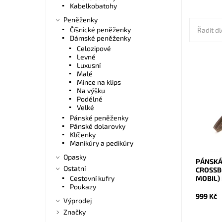
Kabelkobatohy
Peněženky
Číšnické peněženky
Řadit dl
Dámské peněženky
Celozipové
Levné
Luxusní
Malé
Malá pá
Mince na klips
Nordee v
Na výšku
praktick
Podélné
samosta
Velké
Dostupn
Pánské peněženky
Kód:
Pánské dolarovky
Značka:
Klíčenky
Záruka:
Manikúry a pedikúry
Opasky
PÁNSKÁ
Ostatní
CROSSB
MOBIL)
Cestovní kufry
Poukazy
999 Kč
Výprodej
Značky