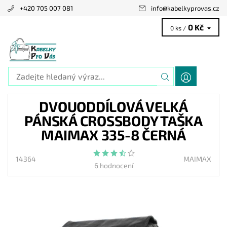
+420 705 007 081
info
@
kabelkyprovas.cz
0 Kč
0 ks /
DVOUODDÍLOVÁ VELKÁ
PÁNSKÁ CROSSBODY TAŠKA
MAIMAX 335-8 ČERNÁ
14364
MAIMAX
6 hodnocení