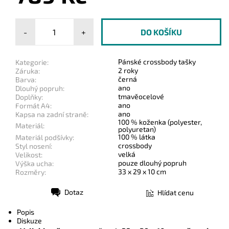
-
+
Pánské crossbody tašky
Kategorie:
2 roky
Záruka:
černá
Barva:
ano
Dlouhý popruh:
tmavěocelové
Doplňky:
ano
Formát A4:
ano
Kapsa na zadní straně:
100 % koženka (polyester,
Materiál:
polyuretan)
100 % látka
Materiál podšívky:
crossbody
Styl nosení:
velká
Velikost:
pouze dlouhý popruh
Výška ucha:
33 x 29 x 10 cm
Rozměry:
Dotaz
Hlídat cenu
Tisk
Popis
Diskuze