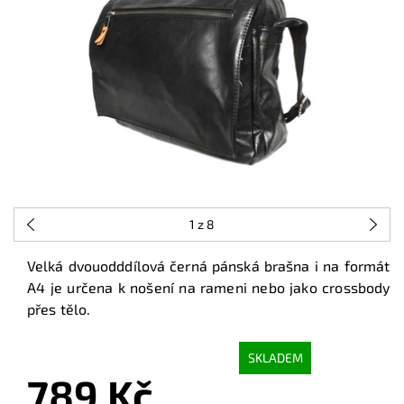
1
z 8
Velká dvouodddílová černá pánská brašna i na formát
A4 je určena k nošení na rameni nebo jako crossbody
přes tělo.
SKLADEM
789 Kč