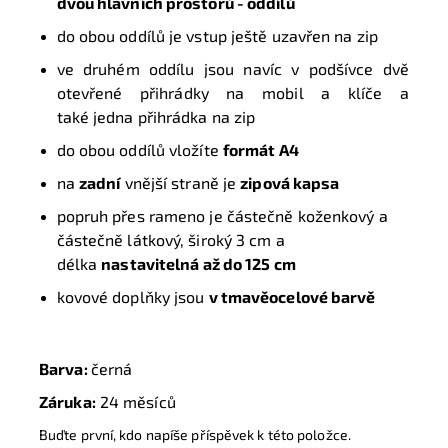
dvou hlavních prostorů - oddílů
do obou oddílů je vstup ještě uzavřen na zip
ve druhém oddílu jsou navíc v podšívce dvě
otevřené přihrádky na mobil a klíče a
také jedna přihrádka na zip
do obou oddílů vložíte
formát A4
na
zadní
vnější straně je
zipová kapsa
popruh přes rameno je částečně koženkový a
částečně látkový, široký 3 cm a
délka
nastavitelná až do 125 cm
kovové doplňky jsou
v tmavěocelové barvě
Barva:
černá
Záruka:
24 měsíců
Buďte první, kdo napíše příspěvek k této položce.