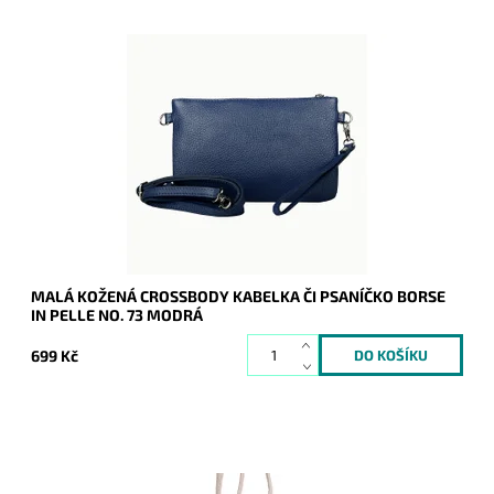
Malá kožená modrá crossbody kabelka značky Borse in Pelle,
kterou lze využívat i díky krátkému uchu jako psaníčko.
Dostupnost:
Skladem
Kód:
21045
Značka:
Borse in pelle
Záruka:
2 roky
MALÁ KOŽENÁ CROSSBODY KABELKA ČI PSANÍČKO BORSE
IN PELLE NO. 73 MODRÁ
699 Kč