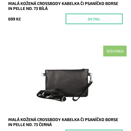
MALÁ KOŽENÁ CROSSBODY KABELKA ČI PSANÍČKO BORSE
IN PELLE NO. 73 BÍLÁ
699 Kč
DETAIL
NOVINKA
Malá kožená černá crossbody kabelka značky Borse in Pelle,
kterou lze využívat i díky krátkému uchu jako psaníčko.
Dostupnost:
Momentálně nedostupné
Kód:
21042
Značka:
Borse in pelle
Záruka:
2 roky
MALÁ KOŽENÁ CROSSBODY KABELKA ČI PSANÍČKO BORSE
IN PELLE NO. 73 ČERNÁ