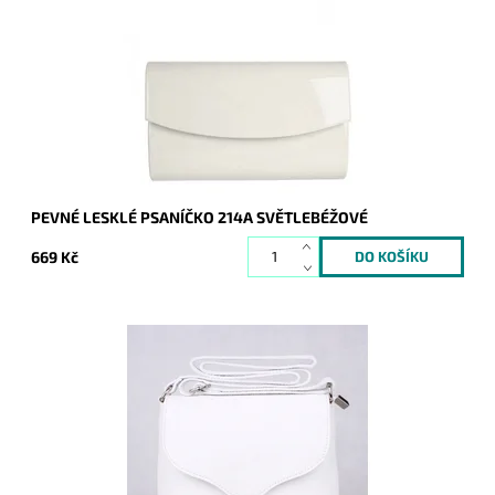
nezbytným doplňkem a doprovodí ženu nejen do společnosti.
Dostupnost:
Skladem
Kód:
9856
Značka:
ROMINA&CO
Záruka:
2 roky
PEVNÉ LESKLÉ PSANÍČKO 214A SVĚTLEBÉŽOVÉ
669 Kč
Malá kožená crossbody kabelka značky Vera Pelle v bílé
barvě s uzavíráním na klopu a zip.
Dostupnost:
Skladem
Kód:
9772
Značka:
Vera Pelle
Záruka:
2 roky