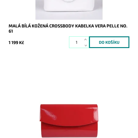
MALÁ BÍLÁ KOŽENÁ CROSSBODY KABELKA VERA PELLE NO.
61
1 199 Kč
Elegantní lesklé pevné psaníčko v červené barvě je
nezbytným doplňkem a doprovodí ženu nejen do společnosti.
Dostupnost:
Skladem
Kód:
9196
Značka:
ROMINA&CO
Záruka:
2 roky