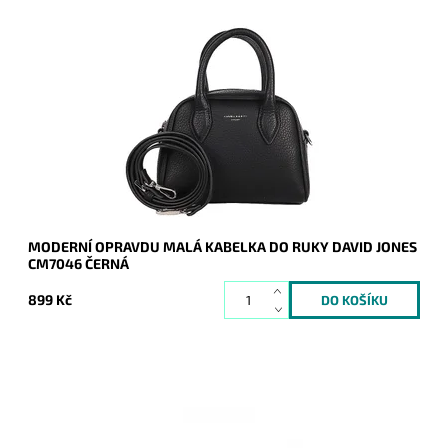
Moderní opravdu malá kabelky do ruky David Jones v černé
barvě.
Dostupnost:
Skladem
Kód:
20257
Značka:
David Jones Paris
Záruka:
2 roky
MODERNÍ OPRAVDU MALÁ KABELKA DO RUKY DAVID JONES
CM7046 ČERNÁ
899 Kč
Elegantní lesklé pevné psaníčko ve světlebéžové barvě je