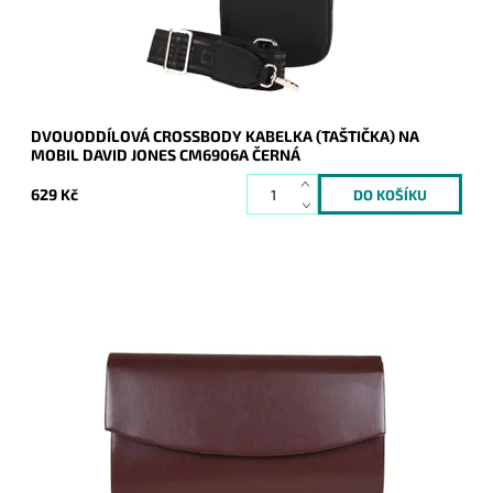
Značka:
David Jones Paris
Záruka:
2 roky
DVOUODDÍLOVÁ CROSSBODY KABELKA (TAŠTIČKA) NA
MOBIL DAVID JONES CM6906A ČERNÁ
629 Kč
Elegantní pevné psaníčko ve vínové matné barvě je oblíbeným
doplňkem a doprovodí ženu nejen do společnosti.
Dostupnost:
Skladem
Kód:
20021
Značka:
ROMINA&CO
Záruka:
2 roky