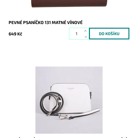
PEVNÉ PSANÍČKO 131 MATNÉ VÍNOVÉ
649 Kč
Kabelka do ruky i na rameno značky FLORA&CO se stříbrnými
doplňky je malého rozměru, ale velká v oblíbenosti.
Dostupnost:
Skladem
Kód:
16848
Značka:
FLORA&CO
Záruka:
2 roky