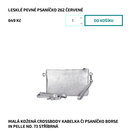
LESKLÉ PEVNÉ PSANÍČKO 262 ČERVENÉ
649 Kč
Malá kožená stříbrná crossbody kabelka značky Borse in
Pelle, kterou lze využívat i díky krátkému uchu jako psaníčko.
Dostupnost:
Skladem
Kód:
21051
Značka:
Borse in pelle
Záruka:
2 roky
MALÁ KOŽENÁ CROSSBODY KABELKA ČI PSANÍČKO BORSE
IN PELLE NO. 73 STŘÍBRNÁ