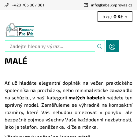
+420 705 007 081
info
@
kabelkyprovas.cz
0 Kč
0 ks /
MALÉ
Ať už hledáte elegantní doplněk na večer, praktického
společníka na procházky, nebo minimalistické zavazadlo
na schůzku, v naší kategorii
malých kabelek
najdete ten
správný model. Zaměřujeme se výhradně na kompaktní
rozměry, které Vás nebudou omezovat v pohybu, ale
bezpečně pojmou všechny Vaše každodenní nezbytnosti,
jako je telefon, peněženka, klíče a rtěnka.
Všechny styly nošení na jednom místě