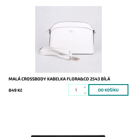
Malá elegantní volnočasová crossbody kabelka od značky
FLORA&CO držící svůj tvar v bílé barvě.
Dostupnost:
Skladem
Kód:
16850
Značka:
FLORA&CO
Záruka:
2 roky
MALÁ CROSSBODY KABELKA FLORA&CO 2543 BÍLÁ
849 Kč
Elegantní lesklé pevné psaníčko v černé barvě je nezbytným