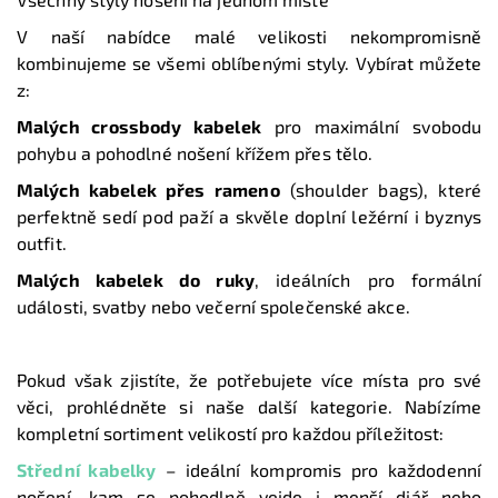
V naší nabídce malé velikosti nekompromisně
kombinujeme se všemi oblíbenými styly. Vybírat můžete
z:
Malých crossbody kabelek
pro maximální svobodu
pohybu a pohodlné nošení křížem přes tělo.
Malých kabelek přes rameno
(shoulder bags), které
perfektně sedí pod paží a skvěle doplní ležérní i byznys
outfit.
Malých kabelek do ruky
, ideálních pro formální
události, svatby nebo večerní společenské akce.
Pokud však zjistíte, že potřebujete více místa pro své
věci, prohlédněte si naše další kategorie. Nabízíme
kompletní sortiment velikostí pro každou příležitost:
Střední kabelky
– ideální kompromis pro každodenní
nošení, kam se pohodlně vejde i menší diář nebo