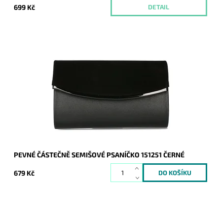
699 Kč
DETAIL
Elegantní částečně semišové pevné psaníčko v černé barvě s
lesklým proužkem podél spodní hrany klopy je oblíbeným
doplňkem a doprovodí ženu nejen...
Dostupnost:
Skladem
Kód:
20708
Značka:
ROMINA&CO
Záruka:
2 roky
PEVNÉ ČÁSTEČNĚ SEMIŠOVÉ PSANÍČKO 151251 ČERNÉ
679 Kč