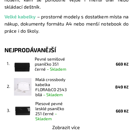
skládací deštník.
Velké kabelky
– prostorné modely s dostatkem místa na
nákup, dokumenty formátu A4 nebo menší notebook do
práce i do školy.
NEJPRODÁVANĚJŠÍ
Pevné semišové
1.
psaníčko 351
669 Kč
černé
–
Skladem
Malá crossbody
kabelka
2.
849 Kč
FLORA&CO 2543
bílá
–
Skladem
Plesové pevné
lesklé psaníčko
3.
669 Kč
251 černé
–
Skladem
Zobrazit více