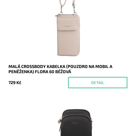
Malá dvouoddílová crossbody v béžové barvě, která je z
přední části pouzdrem na mobil a v zadní části peněženkou.
Dostupnost:
Momentálně nedostupné
Kód:
20801
Značka:
FLORA&CO
Záruka:
2 roky
MALÁ CROSSBODY KABELKA (POUZDRO NA MOBIL A
PENĚŽENKA) FLORA 60 BÉŽOVÁ
729 Kč
DETAIL
Moderní dvouoddílová černá crossbody kabelka David Jones
dnes tak často využívaná na nošení mobilu, peněženky a
vybraných dokladů.
Dostupnost:
Skladem
Kód:
20444