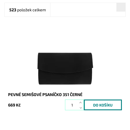
523
položek celkem
Elegantní semišové pevné psaníčko v černé barvě je
oblíbeným doplňkem a doprovodí ženu nejen do společnosti.
Dostupnost:
Skladem
Kód:
9200
Značka:
ROMINA&CO
Záruka:
2 roky
PEVNÉ SEMIŠOVÉ PSANÍČKO 351 ČERNÉ
669 Kč