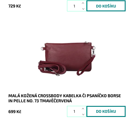
729 Kč
Malá kožená tmavěčervená crossbody kabelka značky Borse
in Pelle, kterou lze využívat i díky krátkému uchu jako
psaníčko.
Dostupnost:
Skladem
Kód:
21049
Značka:
Borse in pelle
Záruka:
2 roky
MALÁ KOŽENÁ CROSSBODY KABELKA ČI PSANÍČKO BORSE
IN PELLE NO. 73 TMAVĚČERVENÁ
699 Kč