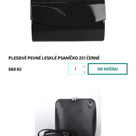
doplňkem a doprovodí ženu nejen do společnosti.
Dostupnost:
Skladem
Kód:
16711
Značka:
ROMINA&CO
Záruka:
2 roky
PLESOVÉ PEVNÉ LESKLÉ PSANÍČKO 251 ČERNÉ
669 Kč
Velmi krásná, poutavá a přitom jednoduše elegantní kabelka,
která se hodí pro každou příležitost a každou ženu. Vyrobena
z pevné pravé kůže.
Dostupnost:
Skladem
Kód:
1043
Značka:
Vera Pelle
Záruka:
2 roky