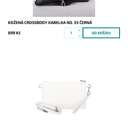
KOŽENÁ CROSSBODY KABELKA NO. 55 ČERNÁ
899 Kč
Malá kožená bílá crossbody kabelka značky Borse in Pelle,
kterou lze využívat i díky krátkému uchu jako psaníčko.
Dostupnost:
Momentálně nedostupné
Kód:
21043
Značka:
Borse in pelle
Záruka:
2 roky