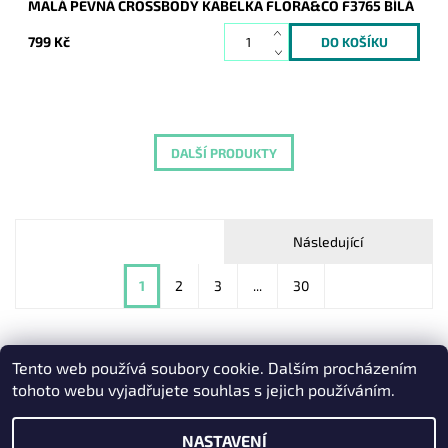
MALÁ PEVNÁ CROSSBODY KABELKA FLORA&CO F3765 BÍLÁ
799 Kč
DALŠÍ PRODUKTY
Následující
1
2
3
...
30
Tento web používá soubory cookie. Dalším procházením
Heureka.cz
|
Zboží.cz
|
Oázakabelek
tohoto webu vyjadřujete souhlas s jejich používáním.
NASTAVENÍ