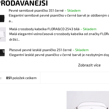
PRODÁVANĚJŠÍ
Pevné semišové psaníčko 351 černé
–
Skladem
Elegantní semišové pevné psaníčko v černé barvě je oblíbeným
a...
Malá crossbody kabelka FLORA&CO 2543 bílá
–
Skladem
Malá elegantní volnočasová crossbody kabelka od značky FLO
držící...
Plesové pevné lesklé psaníčko 251 černé
–
Skladem
Elegantní lesklé pevné psaníčko v černé barvě je nezbytným dop
Zobrazit více
e:
851
položek celkem
ní semišové pevné psaníčko v
Malá elegantní volnočasová cro
arvě je oblíbeným doplňkem a
kabelka od značky FLORA&CO drž
í ženu nejen do společnosti.
svůj tvar v bílé barvě.