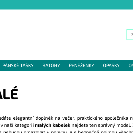
PÁNSKÉ TAŠKY
BATOHY
PENĚŽENKY
OPASKY
O
NÁM
LÉ
edáte elegantní doplněk na večer, praktického společníka 
 v naší kategorii
malých kabelek
najdete ten správný model.
s nebudou omezovat v pohybu, ale bezpečně pojmou všechny