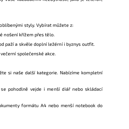
blíbenými styly. Vybírat můžete z:
 nošení křížem přes tělo.
d paží a skvěle doplní ležérní i byznys outfit.
o večerní společenské akce.
něte si naše další kategorie. Nabízíme kompletní
se pohodlně vejde i menší diář nebo skládací
dokumenty formátu A4 nebo menší notebook do