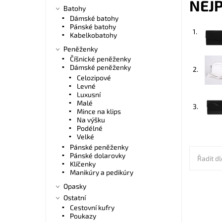
NEJ
Batohy
Dámské batohy
Pánské batohy
1.
Kabelkobatohy
Peněženky
Číšnické peněženky
Dámské peněženky
2.
Celozipové
Levné
Luxusní
Malé
3.
Mince na klips
Na výšku
Podélné
Velké
Pánské peněženky
Pánské dolarovky
Řadit dl
Klíčenky
Manikúry a pedikúry
Opasky
Ostatní
Elegant
Cestovní kufry
černé b
Poukazy
doprovod