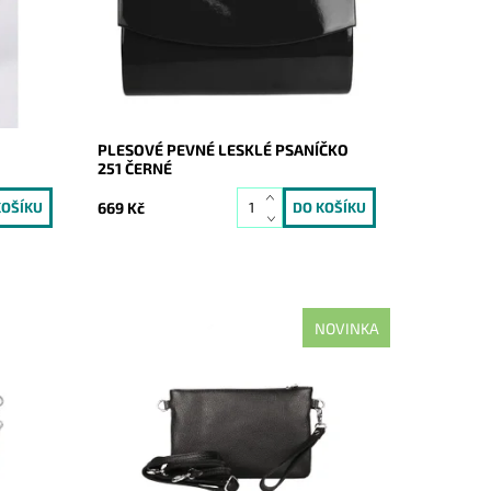
Dostupnost:
Skladem
Kód:
16711
Značka:
ROMINA&CO
Záruka:
2 roky
PLESOVÉ PEVNÉ LESKLÉ PSANÍČKO
251 ČERNÉ
669 Kč
NOVINKA
elka
Malá kožená černá crossbody kabelka
značky Borse in Pelle, kterou lze
ko
využívat i díky krátkému uchu jako
psaníčko.
Momentálně
Dostupnost:
nedostupné
Kód:
21042