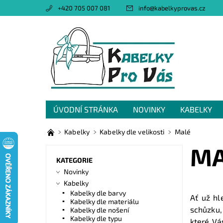
+420 705 007 081
info
@
kabelkyprovas.cz
ÚVODNÍ STRÁNKA
NOVINKY
KABELKY
OBCHODNÍ PODMÍNKY
GDPR
NAPIŠTE 
Kabelky
Kabelky dle velikosti
Malé
MA
KATEGORIE
Novinky
Kabelky
Kabelky dle barvy
Ať už hl
Kabelky dle materiálu
schůzku,
Kabelky dle nošení
Kabelky dle typu
které Vá