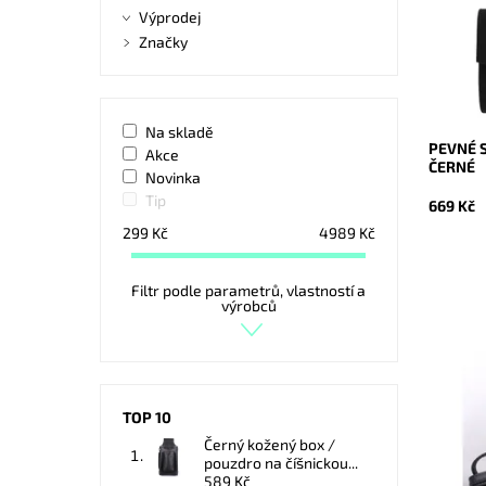
Výprodej
Dostupn
Značky
Kód:
Značka:
Záruka:
Na skladě
PEVNÉ 
Akce
ČERNÉ
Novinka
Tip
669 Kč
299
Kč
4989
Kč
Filtr podle parametrů, vlastností a
výrobců
Velmi kr
jednoduš
hodí pro
ženu. V
TOP 10
Dostupn
Černý kožený box /
Kód:
pouzdro na číšnickou...
Značka:
589 Kč