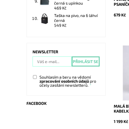
černá s upínkou
PSANÍČK
469 Kč
679 Kč
Taška na pivo, na 6 láhví
černá
549 Kč
NEWSLETTER
Malá ko
Vera Pel
klopu a z
Dostupn
Souhlasím a beru na vědomí
Kód:
zpracování osobních údajů
pro
Značka:
účely zasílání newsletterů.
Záruka:
FACEBOOK
MALÁ B
KABELKA
1 199 Kč