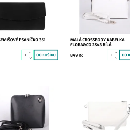
ost:
Skladem
Dostupnost:
Skladem
9200
Kód:
16850
ROMINA&CO
Značka:
FLORA&CO
2 roky
Záruka:
2 roky
SEMIŠOVÉ PSANÍČKO 351
MALÁ CROSSBODY KABELKA
FLORA&CO 2543 BÍLÁ
849 Kč
ásná, poutavá a přitom
Malá kožená bílá crossbody kab
e elegantní kabelka, která se
značky Borse in Pelle, kterou lze
 každou příležitost a každou
využívat i díky krátkému uchu ja
yrobena z pevné pravé kůže.
psaníčko.
ost:
Skladem
Momentálně
Dostupnost:
1043
nedostupné
Vera Pelle
Kód:
21043