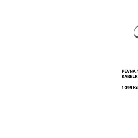
Kouzeln
značky 
každoden
nejnároč
Dostupn
Kód:
Značka:
Záruka:
PEVNÁ 
KABELK
1 099 K