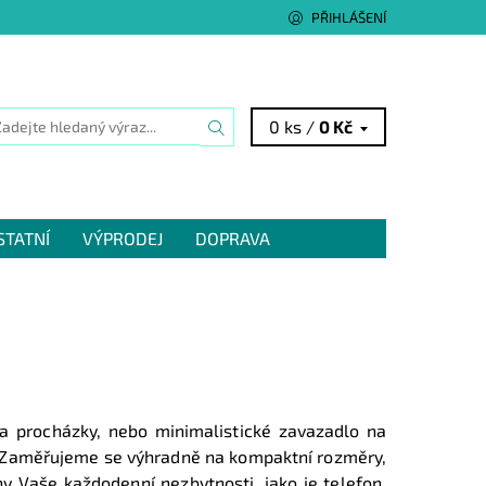
PŘIHLÁŠENÍ
0 ks /
0 Kč
STATNÍ
VÝPRODEJ
DOPRAVA
na procházky, nebo minimalistické zavazadlo na
 Zaměřujeme se výhradně na kompaktní rozměry,
 Vaše každodenní nezbytnosti, jako je telefon,