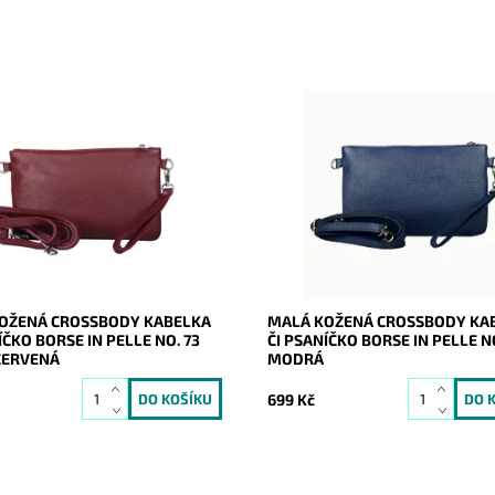
žená tmavěčervená crossbody
Malá kožená modrá crossbody k
značky Borse in Pelle, kterou
značky Borse in Pelle, kterou lze
ívat i díky krátkému uchu jako
využívat i díky krátkému uchu ja
.
psaníčko.
ost:
Skladem
Dostupnost:
Skladem
21049
Kód:
21045
Borse in pelle
Značka:
Borse in pelle
2 roky
Záruka:
2 roky
OŽENÁ CROSSBODY KABELKA
MALÁ KOŽENÁ CROSSBODY KA
ÍČKO BORSE IN PELLE NO. 73
ČI PSANÍČKO BORSE IN PELLE NO
ČERVENÁ
MODRÁ
699 Kč