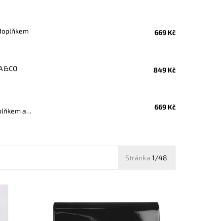
 doplňkem
669 Kč
RA&CO
849 Kč
669 Kč
lňkem a...
Stránka
1/48
ssbody
Elegantní lesklé pevné psaníčko v černé
ící
barvě je nezbytným doplňkem a
doprovodí ženu nejen do společnosti.