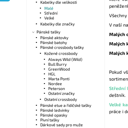
Kabelky dle velikosti
peněženk
Malé
Střední
Všechny 
Velké
Kabelky dle značky
V naší n
Pánské tašky
Malých 
Pánské aktovky
Pánské batohy
Malých 
Pánské crossbody tašky
Malých k
Kožené crossbody
Always Wild (Wild)
Bull Burry
GreenWood
Pokud vš
HGL
sortiment
Marta Ponti
Nordee
Střední
Peterson
Ostatní značky
deštník.
Ostatní crossbody
Velké k
Pánské etue a řidičské tašky
Pánské ledvinky
práce i d
Pánské opasky
Pivní tašky
Dárkové sady pro muže