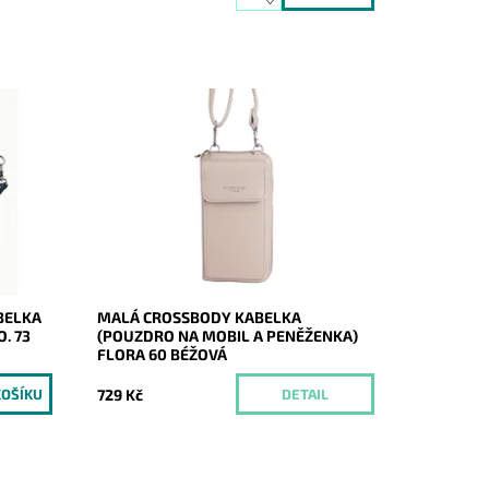
abelka
Malá dvouoddílová crossbody v béžové
barvě, která je z přední části pouzdrem
ko
na mobil a v zadní části peněženkou.
Momentálně
Dostupnost:
nedostupné
Kód:
20801
Značka:
FLORA&CO
Záruka:
2 roky
BELKA
MALÁ CROSSBODY KABELKA
. 73
(POUZDRO NA MOBIL A PENĚŽENKA)
FLORA 60 BÉŽOVÁ
729 Kč
DETAIL