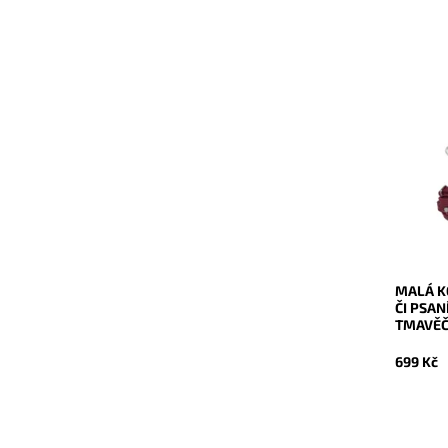
Malá ko
kabelka 
lze využ
psaníčko
Dostupn
Kód:
Značka:
Záruka:
MALÁ K
ČI PSAN
TMAVĚ
699 Kč