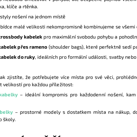
a, klíče a rtěnka.
styly nošení na jednom místě
abídce malé velikosti nekompromisně kombinujeme se všemi o
crossbody kabelek
pro maximální svobodu pohybu a pohodlné
kabelek přes rameno
(shoulder bags), které perfektně sedí po
abelek do ruky
, ideálních pro formální události, svatby neb
ak zjistíte, že potřebujete více místa pro své věci, prohléd
 velikostí pro každou příležitost:
 kabelky
– ideální kompromis pro každodenní nošení, kam 
abelky
– prostorné modely s dostatkem místa na nákup, 
o školy.