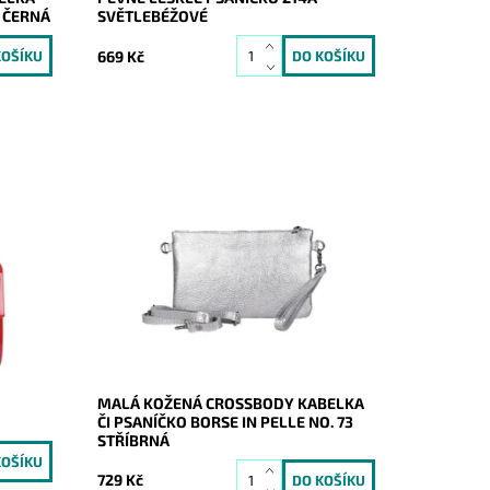
 ČERNÁ
SVĚTLEBÉŽOVÉ
669 Kč
v
Malá kožená stříbrná crossbody
plňkem
kabelka značky Borse in Pelle, kterou
čnosti.
lze využívat i díky krátkému uchu jako
psaníčko.
Dostupnost:
Skladem
Kód:
21051
Značka:
Borse in pelle
Záruka:
2 roky
MALÁ KOŽENÁ CROSSBODY KABELKA
ČI PSANÍČKO BORSE IN PELLE NO. 73
STŘÍBRNÁ
729 Kč