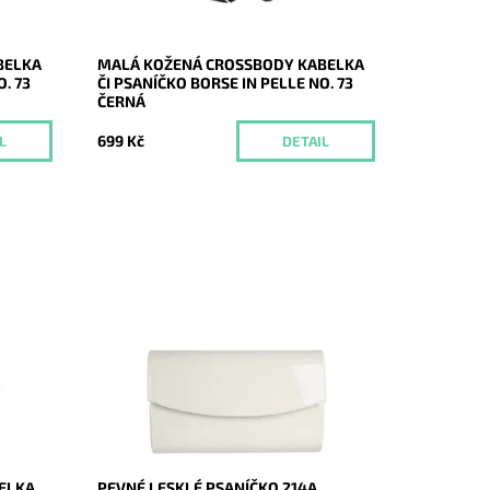
Značka:
Borse in pelle
Záruka:
2 roky
BELKA
MALÁ KOŽENÁ CROSSBODY KABELKA
. 73
ČI PSANÍČKO BORSE IN PELLE NO. 73
ČERNÁ
699 Kč
L
DETAIL
o ruky
Elegantní lesklé pevné psaníčko ve
světlebéžové barvě je nezbytným
doplňkem a doprovodí ženu nejen do
společnosti.
Dostupnost:
Skladem
Kód:
9856
Značka:
ROMINA&CO
Záruka:
2 roky
ELKA
PEVNÉ LESKLÉ PSANÍČKO 214A