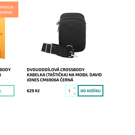
OPRAVA
DARMA
ossbody
Moderní dvouoddílová černá crossbody
je z
kabelka David Jones dnes tak často
a v
využívaná na nošení mobilu, peněženky
..
a vybraných dokladů.
Dostupnost:
Skladem
Kód:
20444
Značka:
David Jones Paris
Záruka:
2 roky
SBODY
DVOUODDÍLOVÁ CROSSBODY
)
KABELKA (TAŠTIČKA) NA MOBIL DAVID
JONES CM6906A ČERNÁ
629 Kč
L