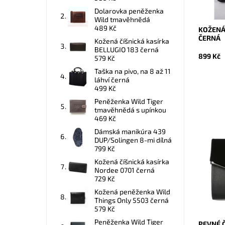
Záruka:
Dolarovka peněženka
Wild tmavěhnědá
489 Kč
KOŽENÁ
ČERNÁ
Kožená číšnická kasírka
BELLUGIO 183 černá
899 Kč
579 Kč
Taška na pivo, na 8 až 11
láhví černá
499 Kč
Peněženka Wild Tiger
tmavěhnědá s upínkou
469 Kč
Dámská manikúra 439
Elegant
DUP/Solingen 8-mi dílná
psaníčko
799 Kč
proužke
Kožená číšnická kasírka
oblíben
Nordee 0701 černá
nejen...
729 Kč
Dostupn
Kožená peněženka Wild
Kód:
Things Only 5503 černá
Značka:
579 Kč
Záruka:
Peněženka Wild Tiger
PEVNÉ 