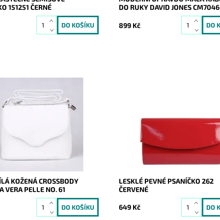
O 151251 ČERNÉ
DO RUKY DAVID JONES CM7046
899 Kč
žená crossbody kabelka značky
Elegantní lesklé pevné psaníčko 
le v bílé barvě s uzavíráním na
červené barvě je nezbytným do
ip.
a doprovodí ženu nejen do spole
ost:
Skladem
Dostupnost:
Skladem
9772
Kód:
9196
Vera Pelle
Značka:
ROMINA&CO
2 roky
Záruka:
2 roky
ÍLÁ KOŽENÁ CROSSBODY
LESKLÉ PEVNÉ PSANÍČKO 262
 VERA PELLE NO. 61
ČERVENÉ
649 Kč