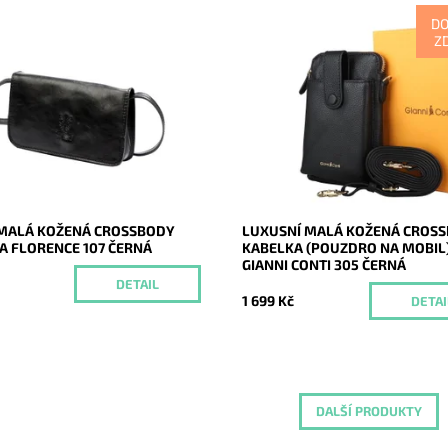
D
Z
á kožená černá crossbody
Malá dvouoddílová značková cr
Florence, vhodná ke
Gianni Conti v černé barvě, která 
nímu nošení. Splní očekávání i
přední části pouzdrem na mobil 
nějších žen.
zadní malou kabelkou se sloty na.
Momentálně
Momentálně
ost:
Dostupnost:
nedostupné
nedostupné
20555
Kód:
20484
Florence
Značka:
Gianni Conti
2 roky
Záruka:
2 roky
MALÁ KOŽENÁ CROSSBODY
LUXUSNÍ MALÁ KOŽENÁ CROS
A FLORENCE 107 ČERNÁ
KABELKA (POUZDRO NA MOBIL
GIANNI CONTI 305 ČERNÁ
č
DETAIL
1 699 Kč
DETAI
DALŠÍ PRODUKTY