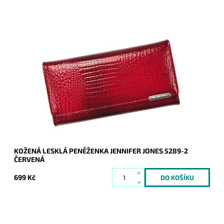
Červená kožená peněženka značky Jennifer Jones je velmi
praktická, přehledná a velmi hezká.
Dostupnost:
Skladem
Kód:
20899
Značka:
Jennifer Jones
Záruka:
2 roky
KOŽENÁ LESKLÁ PENĚŽENKA JENNIFER JONES 5289-2
ČERVENÁ
699 Kč