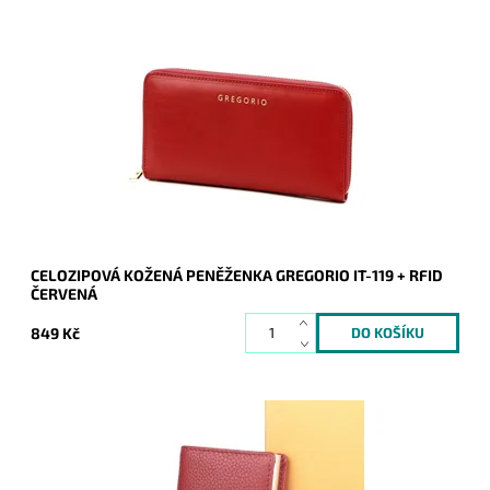
Krásná kožená peněženka v červené barvě s hladkým
povrchem. Novinka, se zipem ze tří stran, je úžasná a splní
vše, co se od peněženky očekává.
Dostupnost:
Skladem
Kód:
20501
Značka:
Gregorio
Záruka:
2 roky
CELOZIPOVÁ KOŽENÁ PENĚŽENKA GREGORIO IT-119 + RFID
ČERVENÁ
849 Kč
Značkové červené poudro na 6 platební karet či dokladů,
které je chráněno vrstvou RFID proti přečtení údajů z karet či
dokladů.