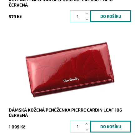
ČERVENÁ
579 Kč
Velmi luxusní kožená peněženka známé značky Pierre Cardin
v červené barvě z příjemné kůže je nezbytným doplňkem
každé moderní ženy.
Dostupnost:
Skladem
Kód:
8836
Značka:
Pierre Cardin
Záruka:
2 roky
DÁMSKÁ KOŽENÁ PENĚŽENKA PIERRE CARDIN LEAF 106
ČERVENÁ
1 099 Kč