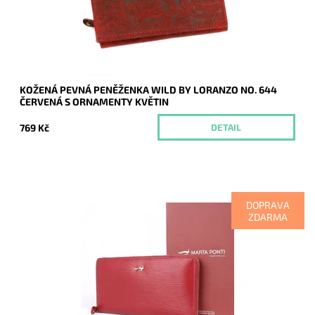
Kód:
16729
Značka:
Wild by Loranzo
Záruka:
2 roky
KOŽENÁ PEVNÁ PENĚŽENKA WILD BY LORANZO NO. 644
ČERVENÁ S ORNAMENTY KVĚTIN
769 Kč
DETAIL
DOPRAVA
ZDARMA
Kožená značková dámská peněženka Marta Ponti v
tmavěčervené barvě, která se uzavírá na zip ze tří stran.
Dostupnost:
Skladem
Kód:
9873
Značka:
Marta Ponti
Záruka:
2 roky