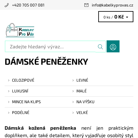
+420 705 007 081
info
@
kabelkyprovas.cz
0 Kč
0 ks /
DÁMSKÉ PENĚŽENKY
CELOZIPOVÉ
LEVNÉ
LUXUSNÍ
MALÉ
MINCE NA KLIPS
NA VÝŠKU
PODÉLNÉ
VELKÉ
Dámská kožená peněženka
není jen praktickým
doplňkem, ale také detailem, který vyjadřuje osobitý styl