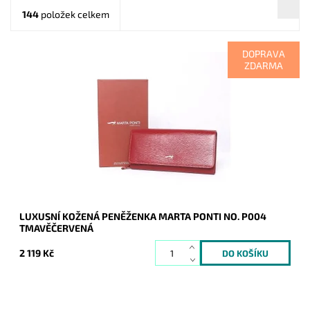
144
položek celkem
DOPRAVA
ZDARMA
Luxusní tmavěčervená peněženka kde uvnitř je vše přehledně
uspořádané a po otevření peněženky v ní vše hned naleznete.
Tradice značky Marta...
Dostupnost:
Skladem
Kód:
8595
Značka:
Marta Ponti
Záruka:
2 roky
LUXUSNÍ KOŽENÁ PENĚŽENKA MARTA PONTI NO. P004
TMAVĚČERVENÁ
2 119 Kč