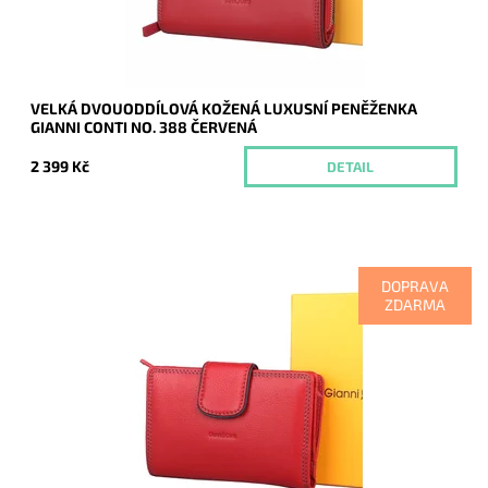
Záruka:
2 roky
VELKÁ DVOUODDÍLOVÁ KOŽENÁ LUXUSNÍ PENĚŽENKA
GIANNI CONTI NO. 388 ČERVENÁ
2 399 Kč
DETAIL
DOPRAVA
ZDARMA
Dopřejte si a svým financím luxus v prvotřídní kvalitě černé
peněženky Gianni Conti. Jednou vyzkoušíte a již nikdy
nebudete chtít měnit!
Dostupnost:
Skladem
Kód:
20467
Značka:
Gianni Conti
Záruka:
2 roky