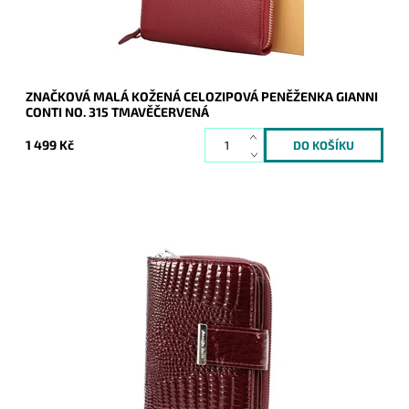
ZNAČKOVÁ MALÁ KOŽENÁ CELOZIPOVÁ PENĚŽENKA GIANNI
CONTI NO. 315 TMAVĚČERVENÁ
1 499 Kč
Kožená peněženka v tmavěčervené barvě je orientována na
výšku. Tato novinka značky Jennifer Jones je velmi praktická,
přehledná a velmi hezká.
Dostupnost:
Skladem
Kód:
20389
Značka:
Jennifer Jones
Záruka:
2 roky