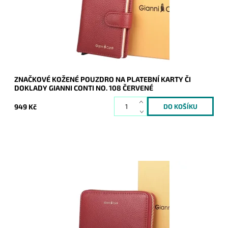
Dostupnost:
Skladem
Kód:
20480
Značka:
Gianni Conti
Záruka:
2 roky
ZNAČKOVÉ KOŽENÉ POUZDRO NA PLATEBNÍ KARTY ČI
DOKLADY GIANNI CONTI NO. 108 ČERVENÉ
949 Kč
Krásná malá značková celozipová kožená peněženka Gianni
Conti v tmavěčervené barvě.
Dostupnost:
Skladem
Kód:
20472
Značka:
Gianni Conti
Záruka:
2 roky