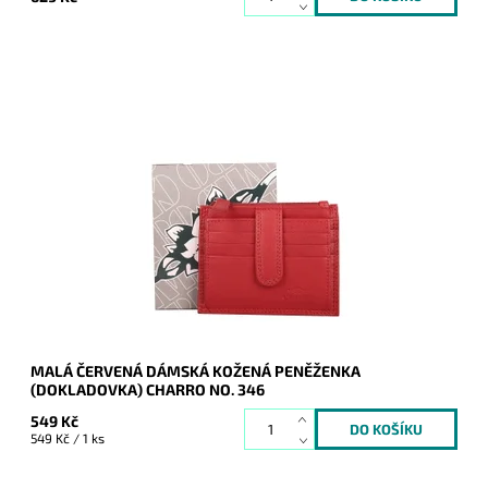
Dámská červená kožená peněženka (dokladovka) značky
Charro, ideální do malých kabelek či ledvinek.
Dostupnost:
Skladem
Kód:
20319
Značka:
Charro
Záruka:
2 roky
MALÁ ČERVENÁ DÁMSKÁ KOŽENÁ PENĚŽENKA
(DOKLADOVKA) CHARRO NO. 346
549 Kč
549 Kč / 1 ks