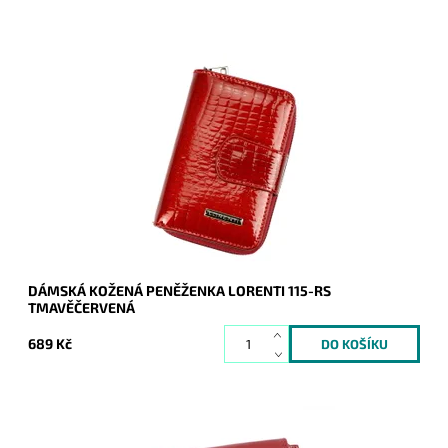
Kožená dámská peněženka značky Lorenti v tmavěčervené
barvě, s kroko vzorem na kůži a se zlatočerným logem na její
přední části, je velmi oblíbená...
Dostupnost:
Skladem
Kód:
17057
Značka:
Lorenti
Záruka:
2 roky
DÁMSKÁ KOŽENÁ PENĚŽENKA LORENTI 115-RS
TMAVĚČERVENÁ
689 Kč
Kožená peněženka známé značky Rovicky z příjemné kůže je