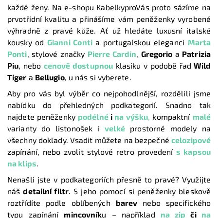
každé ženy. Na e-shopu KabelkyproVás proto sázíme na
prvotřídní kvalitu a přinášíme vám peněženky vyrobené
výhradně z pravé kůže. Ať už hledáte luxusní italské
kousky od
Gianni Conti
a portugalskou eleganci
Marta
Ponti
, stylové značky
Pierre Cardin
,
Gregorio
a
Patrizia
Piu
, nebo
cenově dostupnou
klasiku v podobě řad
Wild
Tiger
a
Bellugio
, u nás si vyberete.
Aby pro vás byl výběr co nejpohodlnější, rozdělili jsme
nabídku do přehledných podkategorií. Snadno tak
najdete peněženky
podélné
i
na výšku
,
kompaktní
malé
varianty do listonošek i
velké
prostorné modely na
všechny doklady. Vsadit můžete na bezpečné
celozipové
zapínání, nebo zvolit stylové retro provedení
s kapsou
na klips
.
Nenašli jste v podkategoriích přesně to pravé? Využijte
náš
detailní filtr
. S jeho pomocí si peněženky bleskově
roztřídíte podle oblíbených
barev
nebo specifického
typu zapínání
mincovník
u – například
na zip
či
na