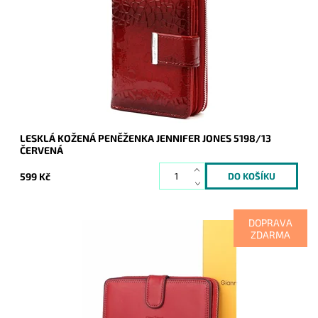
Tato novinka značky Jennifer Jones je velmi praktická,
přehledná a velmi hezká.
Dostupnost:
Skladem
Kód:
20387
Značka:
Jennifer Jones
Záruka:
2 roky
LESKLÁ KOŽENÁ PENĚŽENKA JENNIFER JONES 5198/13
ČERVENÁ
599 Kč
DOPRAVA
ZDARMA
Líbí se Vám mít doklady, peníze a veškeré karty přehledně
uspořádány a v bezpečí? Ideální volbou je pro Vás tato velká
dvouoddílová červená kožená...
Dostupnost:
Momentálně nedostupné
Kód:
20469
Značka:
Gianni Conti