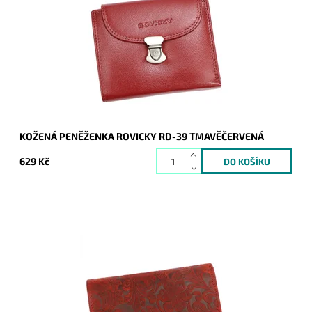
nezbytným doplňkem každé moderní ženy. Novinka, která
udělá každodenní radost.
Dostupnost:
Skladem
Kód:
16960
Značka:
Rovicky
Záruka:
2 roky
KOŽENÁ PENĚŽENKA ROVICKY RD-39 TMAVĚČERVENÁ
629 Kč
Originální červená pevná, až masívní kožená dámská
peněženka Wild by Loranzo, která zaujme povrchem
zdobeným ornamenty květin.
Dostupnost:
Momentálně nedostupné