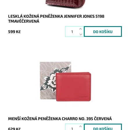
LESKLÁ KOŽENÁ PENĚŽENKA JENNIFER JONES 5198
TMAVĚČERVENÁ
599 Kč
Praktická menší podélná kožená peněženka značky Charro v
červené barvě.
Dostupnost:
Skladem
Kód:
20347
Značka:
Charro
Záruka:
2 roky
MENŠÍ KOŽENÁ PENĚŽENKA CHARRO NO. 395 ČERVENÁ
629 Kč