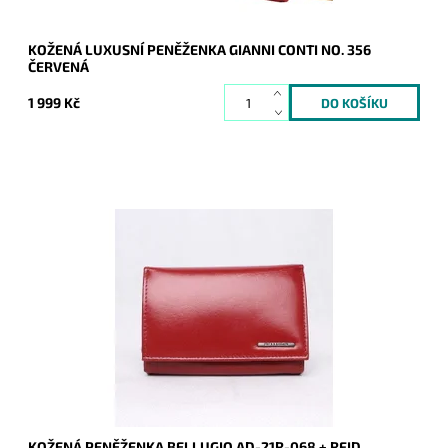
KOŽENÁ LUXUSNÍ PENĚŽENKA GIANNI CONTI NO. 356
ČERVENÁ
1 999 Kč
Dámská stálice - červená peněženka z pevné kůže je určena
všem ženám, které hledají jistotu a zároveň bezpečí díky
vrstvě RFID.
Dostupnost:
Skladem
Kód:
8983
Značka:
Bellugio
Záruka:
2 roky
KOŽENÁ PENĚŽENKA BELLUGIO AD-21R-068 + RFID