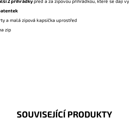
alší 2 přihrádky
před a za zipovou přihrádkou, které se dají v
patentek
arty a malá zipová kapsička uprostřed
na zip
SOUVISEJÍCÍ PRODUKTY