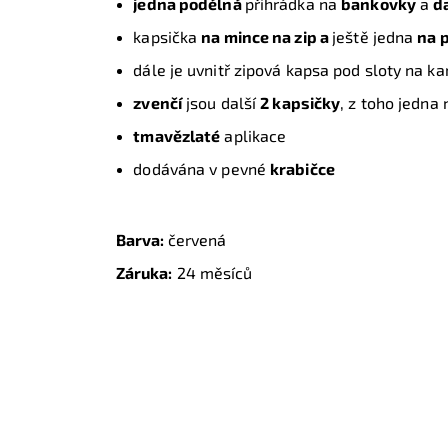
jedna podélná
přihrádka na
bankovky
a
d
kapsička
na mince na zip a
ještě jedna
na 
dále je uvnitř zipová kapsa pod sloty na k
zvenčí
jsou další
2 kapsičky
, z toho jedna 
tmavězlaté
aplikace
dodávána v pevné
krabičce
Barva:
červená
Záruka:
24 měsíců