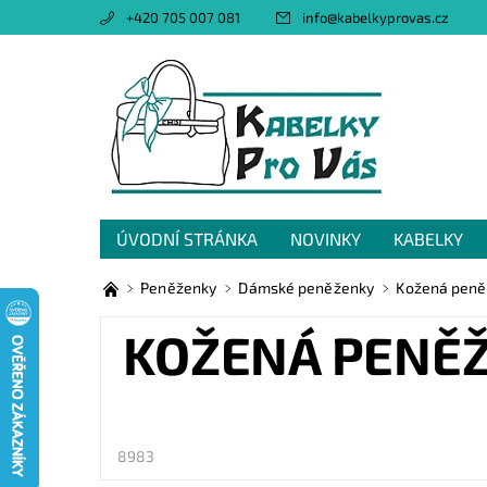
+420 705 007 081
info
@
kabelkyprovas.cz
ÚVODNÍ STRÁNKA
NOVINKY
KABELKY
OBCHODNÍ PODMÍNKY
GDPR
NAPIŠTE 
Peněženky
Dámské peněženky
Kožená peně
KOŽENÁ PENĚŽ
8983