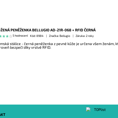
ŽENÁ PENĚŽENKA BELLUGIO AD-21R-068 + RFID ČERNÁ
5 hodnocení
Kód:
8984
Značka: Bellugio
Záruka: 2 roky
mská stálice - černá peněženka z pevné kůže je určena všem ženám, kte
roveň bezpečí díky vrstvě RFID.
AKT