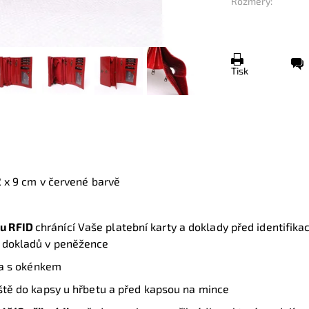
Rozměry:
Tisk
 x 9 cm v červené barvě
u RFID
chránící Vaše platební karty a doklady před identifik
 a dokladů v peněžence
na s okénkem
eště do kapsy u hřbetu a před kapsou na mince