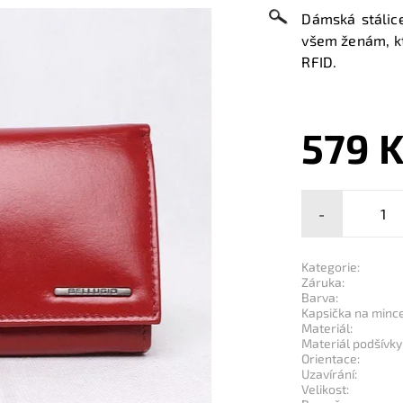
Dámská stálic
všem ženám, kte
RFID.
579 
-
Kategorie:
Záruka:
Barva:
Kapsička na mince
Materiál:
Materiál podšívky
Orientace:
Uzavírání:
Velikost: