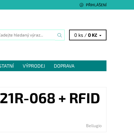
PŘIHLÁŠENÍ
0 ks /
0 Kč
STATNÍ
VÝPRODEJ
DOPRAVA
1R-068 + RFID
Bellugio