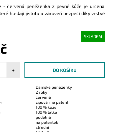
e - červená peněženka z pevné kůže je určena
ré hledají jistotu a zároveň bezpečí díky vrstvě
SKLADEM
Kč
+
Dámské peněženky
2 roky
červená
zipová i na patent
:
100 % kůže
100 % látka
:
podélná
na patentek
střední