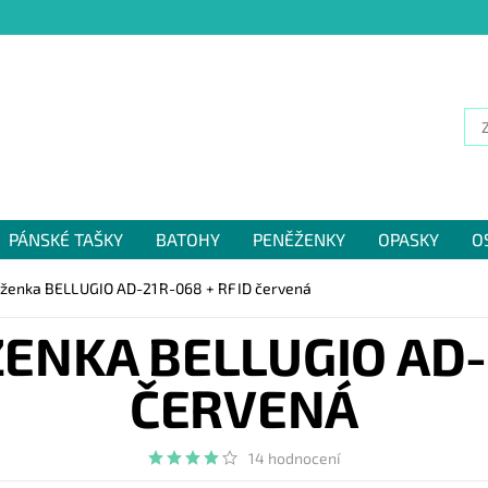
PÁNSKÉ TAŠKY
BATOHY
PENĚŽENKY
OPASKY
O
NÁM
ženka BELLUGIO AD-21R-068 + RFID červená
ENKA BELLUGIO AD-2
ČERVENÁ
14 hodnocení