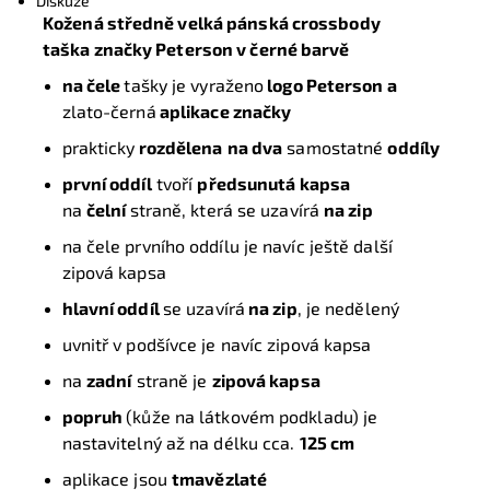
Diskuze
Kožená středně velká pánská crossbody
taška značky Peterson
v černé barvě
na čele
tašky je vyraženo
logo Peterson a
zlato-černá
aplikace značky
prakticky
rozdělena
na dva
samostatné
oddíly
první oddíl
tvoří
předsunutá kapsa
na
čelní
straně, která se uzavírá
na zip
na čele prvního oddílu je navíc ještě další
zipová kapsa
hlavní oddíl
se uzavírá
na zip
, je nedělený
uvnitř v podšívce je navíc zipová kapsa
na
zadní
straně je
zipová kapsa
popruh
(kůže na látkovém podkladu) je
nastavitelný až na délku cca.
125 cm
aplikace jsou
tmavězlaté