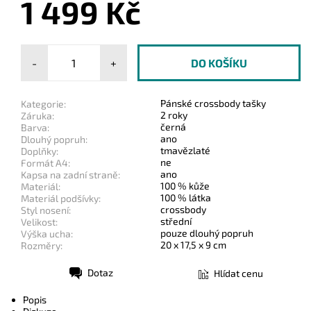
1 499 Kč
-
+
Pánské crossbody tašky
Kategorie:
2 roky
Záruka:
černá
Barva:
ano
Dlouhý popruh:
tmavězlaté
Doplňky:
ne
Formát A4:
ano
Kapsa na zadní straně:
100 % kůže
Materiál:
100 % látka
Materiál podšívky:
crossbody
Styl nosení:
střední
Velikost:
pouze dlouhý popruh
Výška ucha:
20 x 17,5 x 9 cm
Rozměry:
Dotaz
Hlídat cenu
Tisk
Popis