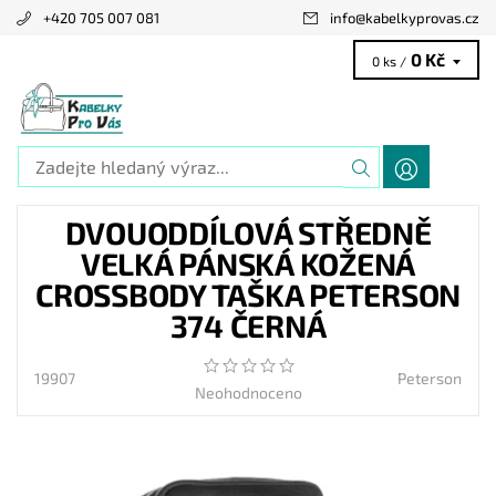
+420 705 007 081
info
@
kabelkyprovas.cz
0 Kč
0 ks /
DVOUODDÍLOVÁ STŘEDNĚ
VELKÁ PÁNSKÁ KOŽENÁ
CROSSBODY TAŠKA PETERSON
374 ČERNÁ
19907
Peterson
Neohodnoceno