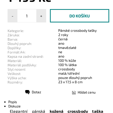
-
+
Pánské crossbody tašky
Kategorie:
2 roky
Záruka:
černá
Barva:
ano
Dlouhý popruh:
tmavězlaté
Doplňky:
ne
Formát A4:
ano
Kapsa na zadní straně:
100 % kůže
Materiál:
100 % látka
Materiál podšívky:
crossbody
Styl nosení:
malá/střední
Velikost:
pouze dlouhý popruh
Výška ucha:
23 x 17,5 x 8 cm
Rozměry:
Dotaz
Hlídat cenu
Tisk
Popis
Diskuze
Elegantní pánská
kožená crossbody taška