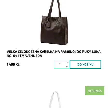
Ideální shopper bag do města a do práce, nadčasová, velká,
měkoučká, kožená, tmavěhnědá se stříbrnými doplňky na
formát A4 prostě supr kabelka pro...
Dostupnost:
Skladem
Kód:
21179
Značka:
Luka
Záruka:
2 roky
VELKÁ CELOKOŽENÁ KABELKA NA RAMENO/DO RUKY LUKA
NO. 041 TMAVĚHNĚDÁ
1 499 Kč
NOVINKA
Ideální shopper bag do města a do práce, nadčasová, velká,
měkoučká, kožená, bílá se stříbrnými doplňky na formát A4
prostě supr kabelka pro nás...