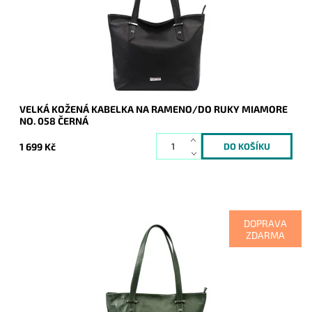
Kód:
20627
Značka:
Mia More (Itálie)
Záruka:
2 roky
VELKÁ KOŽENÁ KABELKA NA RAMENO/DO RUKY MIAMORE
NO. 058 ČERNÁ
1 699 Kč
DOPRAVA
ZDARMA
Nadčasová, velká, měkoučká, kožená, tmavězelená se
stříbrnými doplňky na formát A4, prostě supr kabelka pro nás
všechny.
Dostupnost:
Skladem
Kód:
20600
Značka:
Mia More (Itálie)