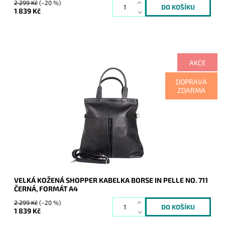
2 299 Kč
(–20 %)
1 839 Kč
AKCE
Velká černá kožená shopper kabelka Borse in Pelle na formát
DOPRAVA
A4.
ZDARMA
Dostupnost:
Skladem
Kód:
9923
Značka:
Borse in pelle
Záruka:
2 roky
VELKÁ KOŽENÁ SHOPPER KABELKA BORSE IN PELLE NO. 711
ČERNÁ, FORMÁT A4
2 299 Kč
(–20 %)
1 839 Kč