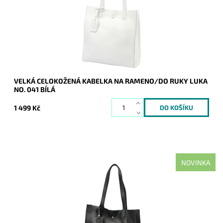
Dostupnost:
Skladem
Kód:
21176
Značka:
Luka
Záruka:
2 roky
VELKÁ CELOKOŽENÁ KABELKA NA RAMENO/DO RUKY LUKA
NO. 041 BÍLÁ
1 499 Kč
NOVINKA
Ideální shopper bag do města a do práce, nadčasová, velká,
měkoučká, kožená, černá se stříbrnými doplňky na formát A4
prostě supr kabelka pro nás...
Dostupnost:
Skladem
Kód:
21175