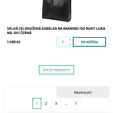
Značka:
Luka
Záruka:
2 roky
VELKÁ CELOKOŽENÁ KABELKA NA RAMENO/DO RUKY LUKA
NO. 041 ČERNÁ
1 499 Kč
DALŠÍ PRODUKTY
Následující
1
2
3
...
7