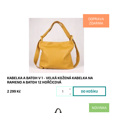
DOPRAVA
ZDARMA
Kabelka na rameno a batoh v jednom provedení nyní v krásné
hořčicové barvě! Moderní italský kvalitní kožený doplněk
každé ženy.
Dostupnost:
Skladem
Kód:
8156
Značka:
Vera Pelle
Záruka:
2 roky
KABELKA A BATOH V 1 - VELKÁ KOŽENÁ KABELKA NA
RAMENO A BATOH 12 HOŘČICOVÁ
2 299 Kč
NOVINKA