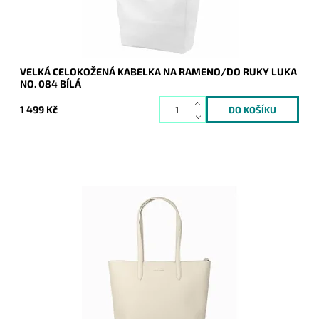
VELKÁ CELOKOŽENÁ KABELKA NA RAMENO/DO RUKY LUKA
NO. 084 BÍLÁ
1 499 Kč
Opravdu velká kokosově bílá kabelka na rameno na formát
A4 s neděleným vnitřním prostorem.
Dostupnost:
Skladem
Kód:
20745
Značka:
David Jones Paris
Záruka:
2 roky