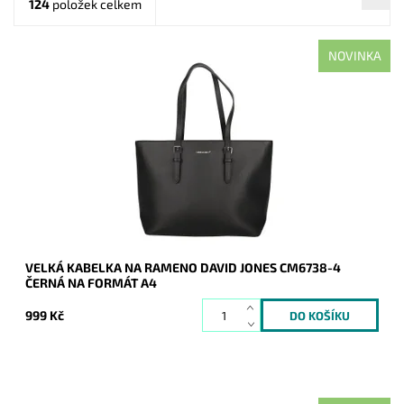
124
položek celkem
NOVINKA
Nejprodávanější kabelka roku 2025 - velká černá kabelka na
rameno na formát A4 s neděleným vnitřním prostorem.
Dostupnost:
Skladem
Kód:
21135
Značka:
David Jones Paris
Záruka:
2 roky
VELKÁ KABELKA NA RAMENO DAVID JONES CM6738-4
ČERNÁ NA FORMÁT A4
999 Kč