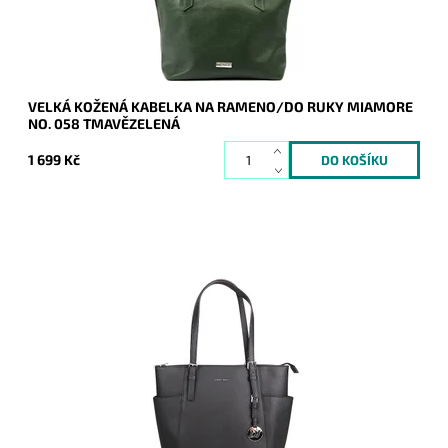
Záruka:
2 roky
VELKÁ KOŽENÁ KABELKA NA RAMENO/DO RUKY MIAMORE
NO. 058 TMAVĚZELENÁ
1 699 Kč
Velká černá kabelka na rameno na formát A4 se třemi
možnými výškami uch.
Dostupnost:
Skladem
Kód:
20102
Značka:
David Jones Paris
Záruka:
2 roky