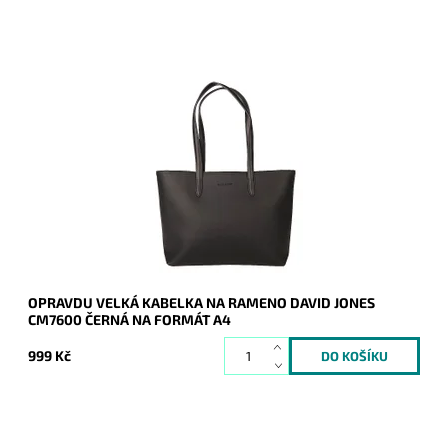
Opravdu velká černá kabelka na rameno na formát A4 s
neděleným vnitřním prostorem.
Dostupnost:
Skladem
Kód:
20742
Značka:
David Jones Paris
Záruka:
2 roky
OPRAVDU VELKÁ KABELKA NA RAMENO DAVID JONES
CM7600 ČERNÁ NA FORMÁT A4
999 Kč