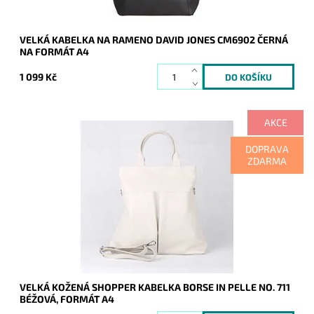
VELKÁ KABELKA NA RAMENO DAVID JONES CM6902 ČERNÁ
NA FORMÁT A4
1 099 Kč
AKCE
Velká béžová kožená shopper kabelka Borse in Pelle na
DOPRAVA
formát A4.
ZDARMA
Dostupnost:
Skladem
Kód:
9928
Značka:
Borse in pelle
Záruka:
2 roky
VELKÁ KOŽENÁ SHOPPER KABELKA BORSE IN PELLE NO. 711
BÉŽOVÁ, FORMÁT A4