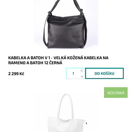
italský kvalitní kožený doplněk každé ženy.
Dostupnost:
Skladem
Kód:
7822
Značka:
Vera Pelle
Záruka:
2 roky
KABELKA A BATOH V 1 - VELKÁ KOŽENÁ KABELKA NA
RAMENO A BATOH 12 ČERNÁ
2 299 Kč
NOVINKA
Nadčasová, velká, měkoučká, kožená, bílá se stříbrnými
doplňky na formát A4 prostě supr kabelka pro nás všechny.
Dostupnost:
Skladem
Kód:
21113
Značka:
Luka
Záruka:
2 roky