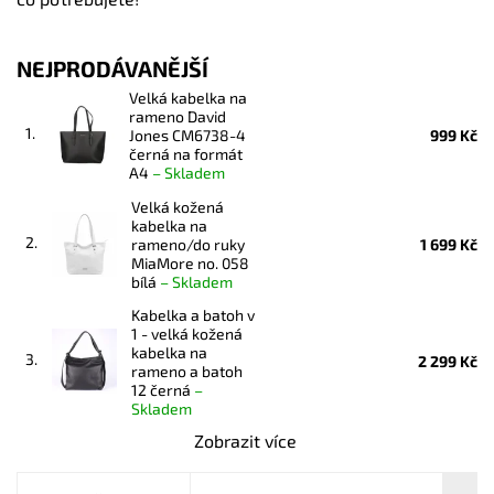
NEJPRODÁVANĚJŠÍ
Velká kabelka na
rameno David
1.
Jones CM6738-4
999 Kč
černá na formát
A4
–
Skladem
Velká kožená
kabelka na
2.
rameno/do ruky
1 699 Kč
MiaMore no. 058
bílá
–
Skladem
Kabelka a batoh v
1 - velká kožená
kabelka na
3.
2 299 Kč
rameno a batoh
12 černá
–
Skladem
Zobrazit více