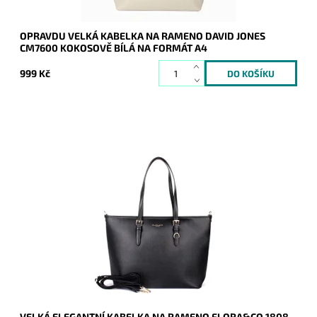
OPRAVDU VELKÁ KABELKA NA RAMENO DAVID JONES
CM7600 KOKOSOVĚ BÍLÁ NA FORMÁT A4
999 Kč
Velká elegantní kabelka na rameno francouzské
značky FLORA&CO na formát A4 v klasické černé barvě z
velmi příjemného materiálu.
Dostupnost:
Skladem
Kód:
16855
Značka:
FLORA&CO
Záruka:
2 roky
VELKÁ ELEGANTNÍ KABELKA NA RAMENO FLORA&CO 1808