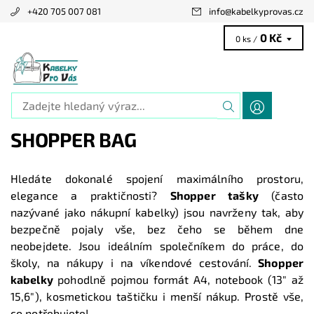
+420 705 007 081
info
@
kabelkyprovas.cz
0 Kč
0 ks /
SHOPPER BAG
Hledáte dokonalé spojení maximálního prostoru,
elegance a praktičnosti?
Shopper tašky
(často
nazývané jako nákupní kabelky) jsou navrženy tak, aby
bezpečně pojaly vše, bez čeho se během dne
neobejdete. Jsou ideálním společníkem do práce, do
školy, na nákupy i na víkendové cestování.
Shopper
kabelky
pohodlně pojmou formát A4, notebook (13" až
15,6"), kosmetickou taštičku i menší nákup. Prostě vše,
co potřebujete!