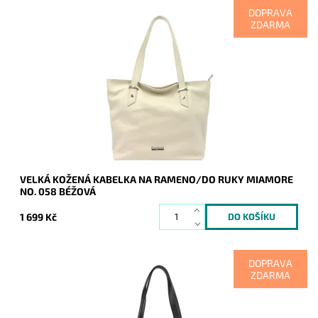
DOPRAVA
ZDARMA
Nadčasová, velká, měkoučká, kožená, béžová se stříbrnými
doplňky na formát A4, prostě supr kabelka pro nás všechny.
Dostupnost:
Skladem
Kód:
20629
Značka:
Mia More (Itálie)
Záruka:
2 roky
VELKÁ KOŽENÁ KABELKA NA RAMENO/DO RUKY MIAMORE
NO. 058 BÉŽOVÁ
1 699 Kč
DOPRAVA
ZDARMA
Nadčasová, velká, měkoučká, kožená, černá se stříbrnými
doplňky na formát A4, prostě supr kabelka pro nás všechny.
Dostupnost:
Skladem