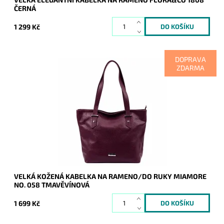
ČERNÁ
1 299 Kč
DOPRAVA
ZDARMA
Nadčasová, velká, měkoučká, kožená, tmavěvínová se
stříbrnými doplňky na formát A4, prostě supr kabelka pro nás
všechny.
Dostupnost:
Skladem
Kód:
20851
Značka:
Mia More (Itálie)
Záruka:
2 roky
VELKÁ KOŽENÁ KABELKA NA RAMENO/DO RUKY MIAMORE
NO. 058 TMAVĚVÍNOVÁ
1 699 Kč