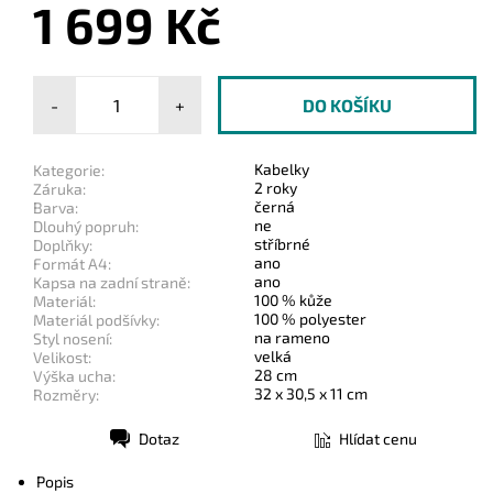
1 699 Kč
-
+
Kabelky
Kategorie:
2 roky
Záruka:
černá
Barva:
ne
Dlouhý popruh:
stříbrné
Doplňky:
ano
Formát A4:
ano
Kapsa na zadní straně:
100 % kůže
Materiál:
100 % polyester
Materiál podšívky:
na rameno
Styl nosení:
velká
Velikost:
28 cm
Výška ucha:
32 x 30,5 x 11 cm
Rozměry:
Dotaz
Hlídat cenu
Tisk
Popis