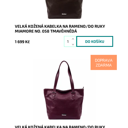
Záruka:
2 roky
VELKÁ KOŽENÁ KABELKA NA RAMENO/DO RUKY
MIAMORE NO. 058 TMAVĚHNĚDÁ
1 699 Kč
DOPRAVA
ZDARMA
Nadčasová, velká, měkoučká, kožená, tmavěvínová se
stříbrnými doplňky na formát A4, prostě supr kabelka
pro nás...
Dostupnost:
Skladem
Kód:
20851
Značka:
Mia More (Itálie)
Záruka:
2 roky
VELKÁ KOŽENÁ KABELKA NA RAMENO/DO RUKY