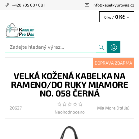
+420 705 007 081
info
@
kabelkyprovas.cz
0 Kč
0 ks /
DOPRAVA ZDARMA
VELKÁ KOŽENÁ KABELKA NA
RAMENO/DO RUKY MIAMORE
NO. 058 ČERNÁ
20627
Mia More (Itálie)
Neohodnoceno