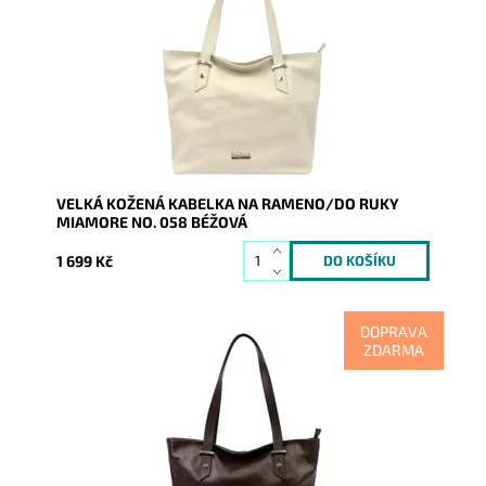
stříbrnými doplňky na formát A4, prostě supr kabelka
pro nás...
Dostupnost:
Skladem
Kód:
20629
Značka:
Mia More (Itálie)
Záruka:
2 roky
VELKÁ KOŽENÁ KABELKA NA RAMENO/DO RUKY
MIAMORE NO. 058 BÉŽOVÁ
1 699 Kč
DOPRAVA
ZDARMA
Nadčasová, velká, měkoučká, kožená, tmavěhnědá se
stříbrnými doplňky na formát A4, prostě supr kabelka
pro nás...
Dostupnost:
Skladem
Kód:
20850
Značka:
Mia More (Itálie)