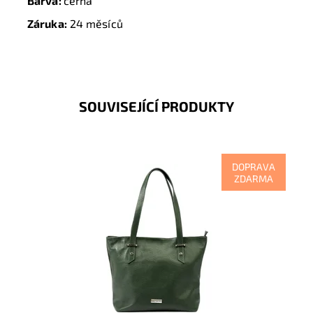
Barva:
černá
Záruka:
24 měsíců
SOUVISEJÍCÍ PRODUKTY
DOPRAVA
ZDARMA
Nadčasová, velká, měkoučká, kožená, tmavězelená se
stříbrnými doplňky na formát A4, prostě supr kabelka
pro nás...
Dostupnost:
Skladem
Kód:
20600
Značka:
Mia More (Itálie)
Záruka:
2 roky