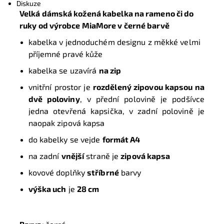
Diskuze
Velká dámská kožená kabelka na rameno či do
ruky od výrobce MiaMore v černé barvě
kabelka v jednoduchém designu z měkké velmi
příjemné pravé kůže
kabelka se uzavírá
na
zip
vnitřní prostor je
rozdělený zipovou kapsou na
dvě poloviny
, v přední polovině je podšívce
jedna otevřená kapsička, v zadní polovině je
naopak zipová kapsa
do kabelky se vejde
formát A4
na zadní
vnější
straně je
zipová kapsa
kovové doplňky
stříbrné
barvy
výška uch
je
28 cm