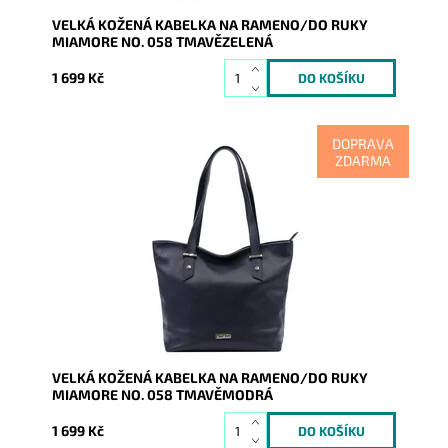
VELKÁ KOŽENÁ KABELKA NA RAMENO/DO RUKY
MIAMORE NO. 058 TMAVĚZELENÁ
1 699 Kč
DOPRAVA
ZDARMA
Nadčasová, velká, měkoučká, kožená, tmavěmodrá se
stříbrnými doplňky na formát A4, prostě supr kabelka
pro nás...
Dostupnost:
Skladem
Kód:
20599
Značka:
Mia More (Itálie)
Záruka:
2 roky
VELKÁ KOŽENÁ KABELKA NA RAMENO/DO RUKY
MIAMORE NO. 058 TMAVĚMODRÁ
1 699 Kč