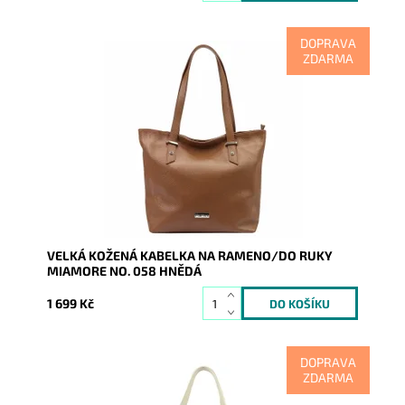
DOPRAVA
ZDARMA
Nadčasová, velká, měkoučká, kožená, hnědá se
stříbrnými doplňky na formát A4, prostě supr kabelka
pro nás...
Dostupnost:
Skladem
Kód:
20628
Značka:
Mia More (Itálie)
Záruka:
2 roky
VELKÁ KOŽENÁ KABELKA NA RAMENO/DO RUKY
MIAMORE NO. 058 HNĚDÁ
1 699 Kč
DOPRAVA
ZDARMA
Nadčasová, velká, měkoučká, kožená, béžová se