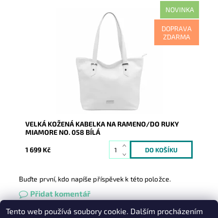
NOVINKA
Nadčasová, velká, měkoučká, kožená, bílá se
DOPRAVA
stříbrnými doplňky na formát A4, prostě supr kabelka
ZDARMA
pro nás...
Dostupnost:
Skladem
Kód:
21139
Značka:
Mia More (Itálie)
Záruka:
2 roky
VELKÁ KOŽENÁ KABELKA NA RAMENO/DO RUKY
MIAMORE NO. 058 BÍLÁ
1 699 Kč
Buďte první, kdo napíše příspěvek k této položce.
Přidat komentář
Tento web používá soubory cookie. Dalším procházením