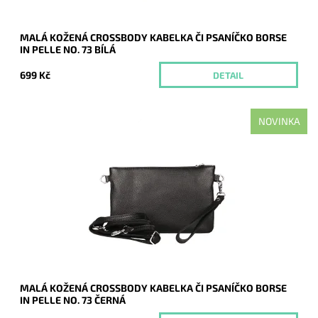
MALÁ KOŽENÁ CROSSBODY KABELKA ČI PSANÍČKO BORSE
IN PELLE NO. 73 BÍLÁ
699 Kč
DETAIL
NOVINKA
Malá kožená černá crossbody kabelka značky Borse in Pelle,
kterou lze využívat i díky krátkému uchu jako psaníčko.
Dostupnost:
Momentálně nedostupné
Kód:
21042
Značka:
Borse in pelle
Záruka:
2 roky
MALÁ KOŽENÁ CROSSBODY KABELKA ČI PSANÍČKO BORSE
IN PELLE NO. 73 ČERNÁ