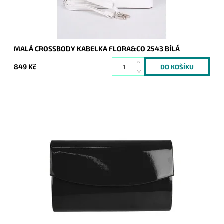
MALÁ CROSSBODY KABELKA FLORA&CO 2543 BÍLÁ
849 Kč
Elegantní lesklé pevné psaníčko v černé barvě je nezbytným
doplňkem a doprovodí ženu nejen do společnosti.
Dostupnost:
Skladem
Kód:
16711
Značka:
ROMINA&CO
Záruka:
2 roky