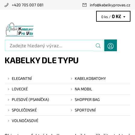
+420 705 007 081
info
@
kabelkyprovas.cz
0 Kč
0 ks /
KABELKY DLE TYPU
ELEGANTNÍ
KABELKOBATOHY
LOVECKÉ
NA MOBIL
PLESOVÉ (PSANÍČKA)
SHOPPER BAG
SPOLEČENSKÉ
SPORTOVNÍ
VOLNOČASOVÉ