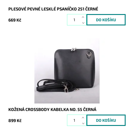
PLESOVÉ PEVNÉ LESKLÉ PSANÍČKO 251 ČERNÉ
669 Kč
Velmi krásná, poutavá a přitom jednoduše elegantní kabelka,
která se hodí pro každou příležitost a každou ženu. Vyrobena
z pevné pravé kůže.
Dostupnost:
Skladem
Kód:
1043
Značka:
Vera Pelle
Záruka:
2 roky
KOŽENÁ CROSSBODY KABELKA NO. 55 ČERNÁ
899 Kč