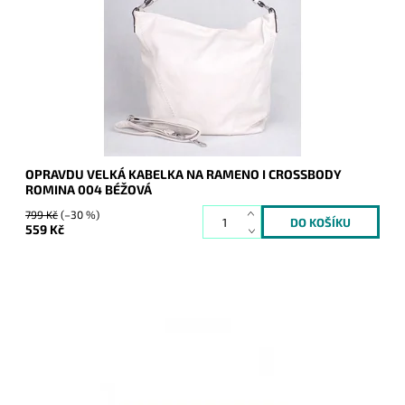
ROMINA, přesto nádherně vypadá, do níž se bez problémů
vejde formát A4.
Dostupnost:
Skladem
Kód:
9954
Značka:
ROMINA&CO
Záruka:
2 roky
OPRAVDU VELKÁ KABELKA NA RAMENO I CROSSBODY
ROMINA 004 BÉŽOVÁ
799 Kč
(–30 %)
559 Kč
Elegantní lesklé pevné psaníčko ve světlebéžové barvě je
nezbytným doplňkem a doprovodí ženu nejen do společnosti.
Dostupnost:
Skladem