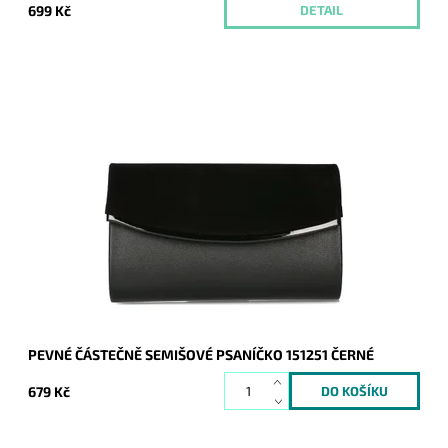
699 Kč
DETAIL
Elegantní částečně semišové pevné psaníčko v černé barvě s
lesklým proužkem podél spodní hrany klopy je oblíbeným
doplňkem a doprovodí ženu nejen...
Dostupnost:
Skladem
Kód:
20708
Značka:
ROMINA&CO
Záruka:
2 roky
PEVNÉ ČÁSTEČNĚ SEMIŠOVÉ PSANÍČKO 151251 ČERNÉ
679 Kč