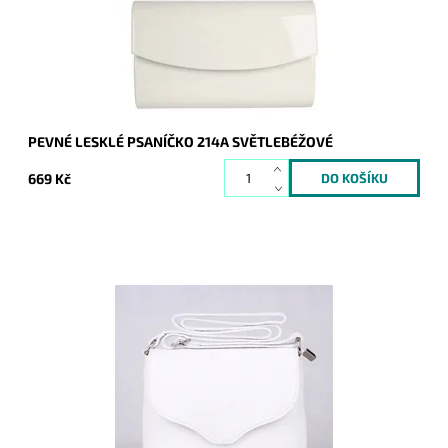
Kód:
9856
Značka:
ROMINA&CO
Záruka:
2 roky
PEVNÉ LESKLÉ PSANÍČKO 214A SVĚTLEBÉŽOVÉ
669 Kč
Malá kožená crossbody kabelka značky Vera Pelle v bílé
barvě s uzavíráním na klopu a zip.
Dostupnost:
Skladem
Kód:
9772
Značka:
Vera Pelle
Záruka:
2 roky