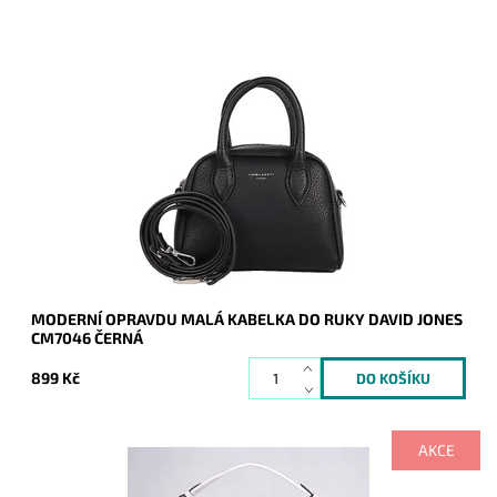
Moderní opravdu malá kabelky do ruky David Jones v černé
barvě.
Dostupnost:
Skladem
Kód:
20257
Značka:
David Jones Paris
Záruka:
2 roky
MODERNÍ OPRAVDU MALÁ KABELKA DO RUKY DAVID JONES
CM7046 ČERNÁ
899 Kč
AKCE
Ooooopravdu veeeelká béžová kabelka na rameno značky