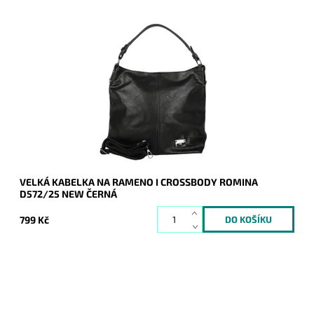
Jedna z nejprodávanějších kabelek roku 2024 a 2025 je zpět
a v novém designu - je doplněna o aplikaci značky na čelní
straně kabelky.
Dostupnost:
Skladem
Kód:
20939
Značka:
ROMINA&CO
Záruka:
2 roky
VELKÁ KABELKA NA RAMENO I CROSSBODY ROMINA
D572/25 NEW ČERNÁ
799 Kč
Elegantní semišové pevné psaníčko v černé barvě je
oblíbeným doplňkem a doprovodí ženu nejen do společnosti.