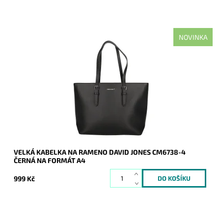
NOVINKA
Nejprodávanější kabelka roku 2025 - velká černá kabelka na
rameno na formát A4 s neděleným vnitřním prostorem.
Dostupnost:
Skladem
Kód:
21135
Značka:
David Jones Paris
Záruka:
2 roky
VELKÁ KABELKA NA RAMENO DAVID JONES CM6738-4
ČERNÁ NA FORMÁT A4
999 Kč