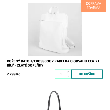
DOPRAVA
ZDARMA
Kožený batoh 7750 střední až velké velikosti, který se díky
posuvným popruhům dá nosit i jako crossbody kabelka.
Dostupnost:
Skladem
Kód:
19979
Značka:
Vera Pelle
Záruka:
2 roky
KOŽENÝ BATOH/CROSSBODY KABELKA O OBSAHU CCA. 7 L
BÍLÝ - ZLATÉ DOPLŇKY
2 299 Kč
Pevná elegantní kabelka FLORA&CO, která drží stále svůj tvar,
díky pevnému materiálu, ze kterého je vyrobena.
Dostupnost:
Skladem