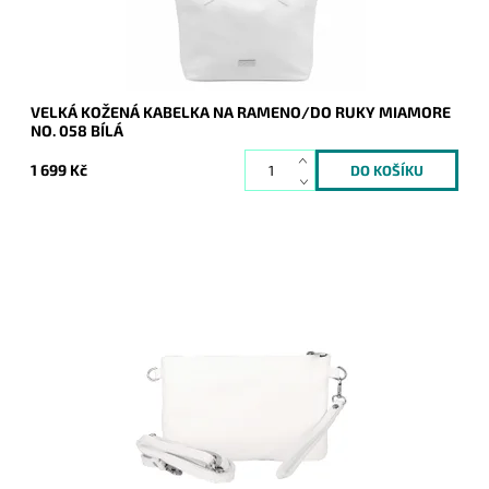
VELKÁ KOŽENÁ KABELKA NA RAMENO/DO RUKY MIAMORE
NO. 058 BÍLÁ
1 699 Kč
Malá kožená bílá crossbody kabelka značky Borse in Pelle,
kterou lze využívat i díky krátkému uchu jako psaníčko.
Dostupnost:
Momentálně nedostupné
Kód:
21043
Značka:
Borse in pelle
Záruka:
2 roky