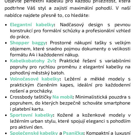
Objevte perfektní kabelku pro každou příležitost, která
podtrhne Váš styl a zajistí maximální pohodlí. V naší
nabídce najdete přesně to, co hledáte:
Elegantní kabelky
:
Nadčasový design s pevnou
konstrukcí pro formální schůzky a profesionální vzhled
do práce.
Shopper baggy
:
Prostorné nákupní tašky s velkým
objemem, které snadno pojmou dokumenty o velikosti
formátu A4 i každodenní nákup.
Kabelkobatohy 2v1
:
Praktické řešení s variabilními
popruhy pro rychlou proměnu z elegantní kabelky na
pohodlný městský batoh.
Volnočasové kabelky
:
Ležérní a měkké modely s
praktickým členěním kapes, ideální pro každodenní
nošení a procházky.
Crossbody taštičky
Na mobil
:
Minimalistická pouzdra s
popruhem, do kterých bezpečně schováte smartphone
i platební kartu.
Sportovní kabelky
:
Kožené a koženkové modely v
ležérním urban stylu, které spojují eleganci s pohodlím
pro aktivní den.
Společenské kabelky
a
Psaníčka
:
Kompaktní a luxusní