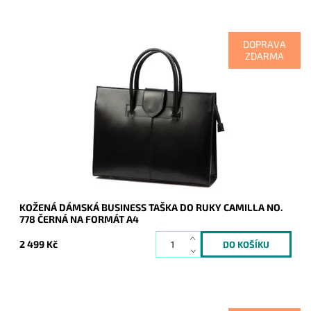
DOPRAVA
ZDARMA
Velmi elegantní, originální, praktická, velká a cenově dostupná
je tato černá kožená dámská business taška do ruky Camilla
na dokumenty o ...
Dostupnost:
Skladem
Kód:
20908
Značka:
Camilla (Itálie)
Záruka:
2 roky
KOŽENÁ DÁMSKÁ BUSINESS TAŠKA DO RUKY CAMILLA NO.
778 ČERNÁ NA FORMÁT A4
2 499 Kč