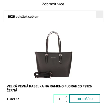
Zobrazit více
1926
položek celkem
Pevná velká elegantní kabelka do ruky i na rameno značky
FLORA&CO se stříbrnými doplňky.
Dostupnost:
Skladem
Kód:
1429
Značka:
FLORA&CO
Záruka:
2 roky
VELKÁ PEVNÁ KABELKA NA RAMENO FLORA&CO F9126
ČERNÁ
1 349 Kč