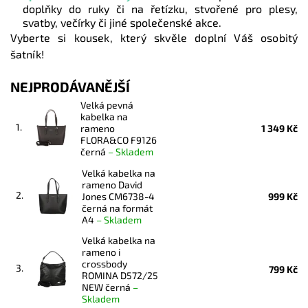
doplňky do ruky či na řetízku, stvořené pro plesy,
svatby, večírky či jiné společenské akce.
Vyberte si kousek, který skvěle doplní Váš osobitý
šatník!
NEJPRODÁVANĚJŠÍ
Velká pevná
kabelka na
1.
rameno
1 349 Kč
FLORA&CO F9126
černá
–
Skladem
Velká kabelka na
rameno David
2.
Jones CM6738-4
999 Kč
černá na formát
A4
–
Skladem
Velká kabelka na
rameno i
crossbody
3.
799 Kč
ROMINA D572/25
NEW černá
–
Skladem