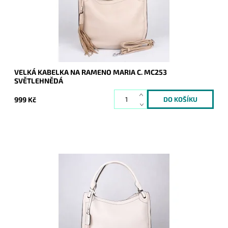
Kód:
16808
Značka:
Maria C.
Záruka:
2 roky
VELKÁ KABELKA NA RAMENO MARIA C. MC253
SVĚTLEHNĚDÁ
999 Kč
Velká kabelka na rameno značky Maria C. v béžové barvě se
dvěma uchy, díky nimž lze kabelku doširoka otevřít.
Dostupnost:
Skladem
Kód:
16807
Značka:
Maria C.
Záruka:
2 roky