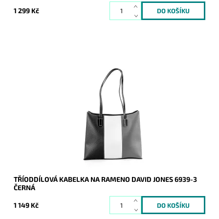
1 299 Kč
Černá kabelka na rameno, na pomezí střední a velké velikosti,
která na první pohled zaujme tříbarevnou kombinací na čelní
straně.
Dostupnost:
Skladem
Kód:
16845
Značka:
David Jones Paris
Záruka:
2 roky
TŘÍODDÍLOVÁ KABELKA NA RAMENO DAVID JONES 6939-3
ČERNÁ
1 149 Kč