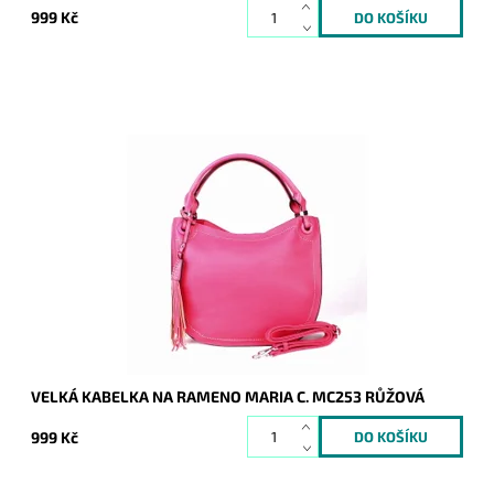
999 Kč
Velká kabelka na rameno značky Maria C. v růžové barvě se
dvěma uchy, díky nimž lze kabelku doširoka otevřít.
Dostupnost:
Skladem
Kód:
16805
Značka:
Maria C.
Záruka:
2 roky
VELKÁ KABELKA NA RAMENO MARIA C. MC253 RŮŽOVÁ
999 Kč