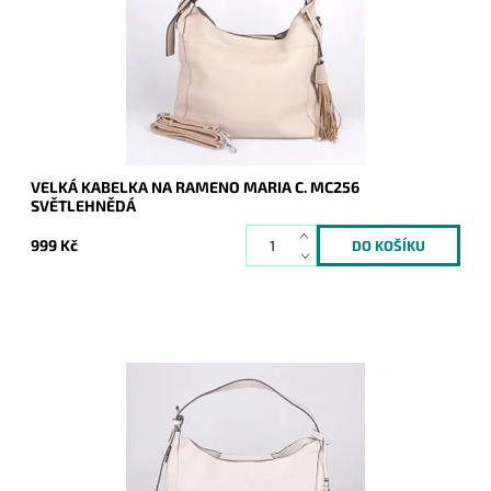
crossbody.
Dostupnost:
Skladem
Kód:
16816
Značka:
Maria C.
Záruka:
2 roky
VELKÁ KABELKA NA RAMENO MARIA C. MC256
SVĚTLEHNĚDÁ
999 Kč
Velká kabelka na rameno značky Maria C. v béžové barvě,
kterou lze díky přídavnému popruhu nosit i jako crossbody.
Dostupnost:
Skladem
Kód:
16814
Značka:
Maria C.