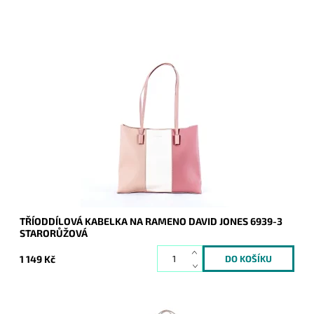
Starorůžová kabelka na rameno, na pomezí střední a velké
velikosti, která na první pohled zaujme tříbarevnou kombinací
na čelní straně.
Dostupnost:
Skladem
Kód:
16844
Značka:
David Jones Paris
Záruka:
2 roky
TŘÍODDÍLOVÁ KABELKA NA RAMENO DAVID JONES 6939-3
STARORŮŽOVÁ
1 149 Kč