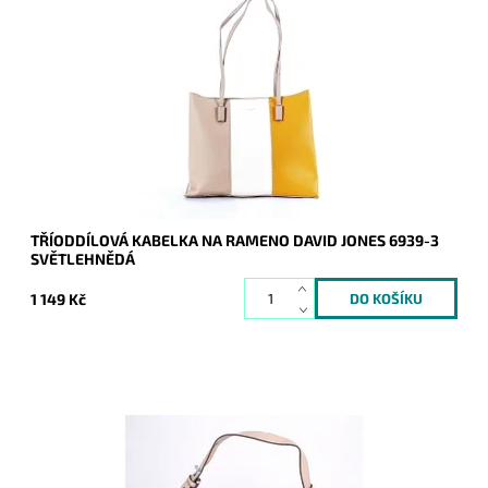
Světlehnědá kabelka na rameno, na pomezí střední a velké
velikosti, která na první pohled zaujme tříbarevnou kombinací
na čelní straně.
Dostupnost:
Skladem
Kód:
16843
Značka:
David Jones Paris
Záruka:
2 roky
TŘÍODDÍLOVÁ KABELKA NA RAMENO DAVID JONES 6939-3
SVĚTLEHNĚDÁ
1 149 Kč
Velká kabelka na rameno značky Maria C. ve světlehnědé
barvě, kterou lze díky přídavnému popruhu nosit i jako