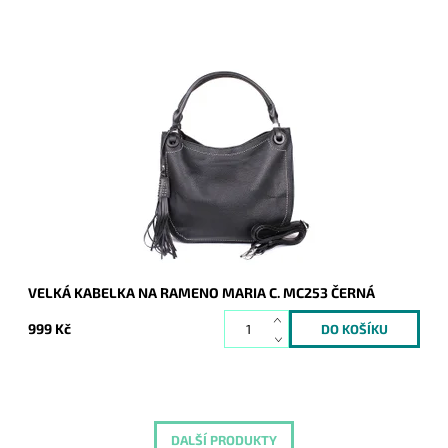
Velká kabelka na rameno značky Maria C. v klasické černé
barvě se dvěma uchy, díky nimž lze kabelku doširoka otevřít.
Dostupnost:
Skladem
Kód:
16803
Značka:
Maria C.
Záruka:
2 roky
VELKÁ KABELKA NA RAMENO MARIA C. MC253 ČERNÁ
999 Kč
DALŠÍ PRODUKTY