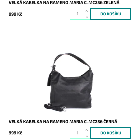
VELKÁ KABELKA NA RAMENO MARIA C. MC256 ZELENÁ
999 Kč
Velká kabelka na rameno značky Maria C. v černé barvě,
kterou lze díky přídavnému popruhu nosit i jako crossbody.
Dostupnost:
Skladem
Kód:
16812
Značka:
Maria C.
Záruka:
2 roky
VELKÁ KABELKA NA RAMENO MARIA C. MC256 ČERNÁ
999 Kč