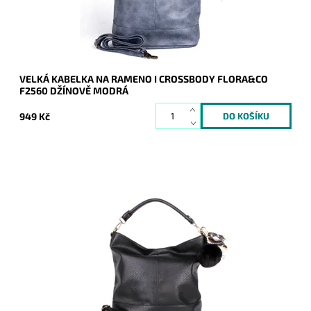
Značka:
FLORA&CO
Záruka:
2 roky
VELKÁ KABELKA NA RAMENO I CROSSBODY FLORA&CO
F2560 DŽÍNOVĚ MODRÁ
949 Kč
Velká černá kabelka na rameno značky FLORA&CO na
formát A4, která je vyrobena z velmi příjemného materiálu.
Dostupnost:
Skladem
Kód:
16856
Značka:
FLORA&CO
Záruka:
2 roky