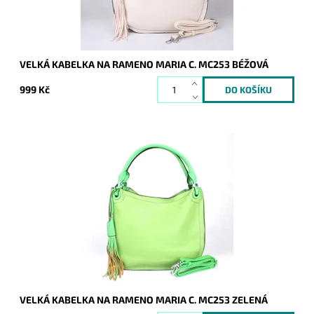
VELKÁ KABELKA NA RAMENO MARIA C. MC253 BÉŽOVÁ
999 Kč
Velká kabelka na rameno značky Maria C. v zelené barvě se
dvěma uchy, díky nimž lze kabelku doširoka otevřít.
Dostupnost:
Skladem
Kód:
16806
Značka:
Maria C.
Záruka:
2 roky
VELKÁ KABELKA NA RAMENO MARIA C. MC253 ZELENÁ