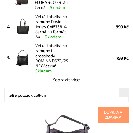
FLORA&CO F9126
černá
–
Skladem
Velká kabelka na
rameno David
2.
Jones CM6738-4
999 Kč
černá na formát
A4
–
Skladem
Velká kabelka na
rameno i
crossbody
3.
799 Kč
ROMINA D572/25
NEW černá
–
Skladem
Zobrazit více
585
položek celkem
DOPRAVA
ZDARMA
Luxusní velká kožená černá italská dámská kabelka na
rameno z dílny Gianni Conti.