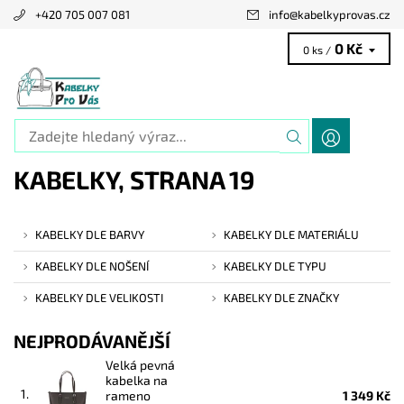
+420 705 007 081
info
@
kabelkyprovas.cz
0 Kč
0 ks /
KABELKY
, STRANA 19
KABELKY DLE BARVY
KABELKY DLE MATERIÁLU
KABELKY DLE NOŠENÍ
KABELKY DLE TYPU
KABELKY DLE VELIKOSTI
KABELKY DLE ZNAČKY
NEJPRODÁVANĚJŠÍ
Velká pevná
kabelka na
1.
rameno
1 349 Kč