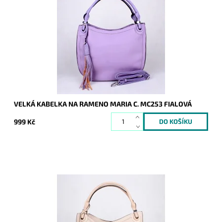
Velká kabelka na rameno značky Maria C. ve fialové barvě se
dvěma uchy, díky nimž lze kabelku doširoka otevřít.
Dostupnost:
Skladem
Kód:
16809
Značka:
Maria C.
Záruka:
2 roky
VELKÁ KABELKA NA RAMENO MARIA C. MC253 FIALOVÁ
999 Kč
Velká kabelka na rameno značky Maria C. ve světlehnědé
barvě se dvěma uchy, díky nimž lze kabelku doširoka otevřít.
Dostupnost:
Skladem