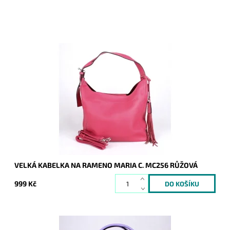
Velká kabelka na rameno značky Maria C. v růžové barvě,
kterou lze díky přídavnému popruhu nosit i jako crossbody.
Dostupnost:
Skladem
Kód:
16811
Značka:
Maria C.
Záruka:
2 roky
VELKÁ KABELKA NA RAMENO MARIA C. MC256 RŮŽOVÁ
999 Kč