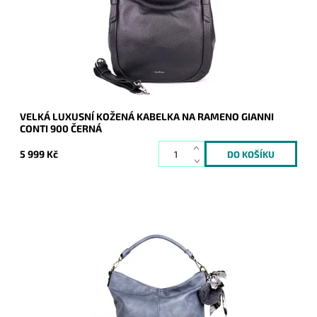
Dostupnost:
Skladem
Kód:
16995
Značka:
Gianni Conti
Záruka:
2 roky
VELKÁ LUXUSNÍ KOŽENÁ KABELKA NA RAMENO GIANNI
CONTI 900 ČERNÁ
5 999 Kč
Velká džínově modrá kabelka na rameno značky FLORA&CO
na formát A4, která je vyrobena z velmi příjemného
materiálu.
Dostupnost:
Skladem
Kód:
16858