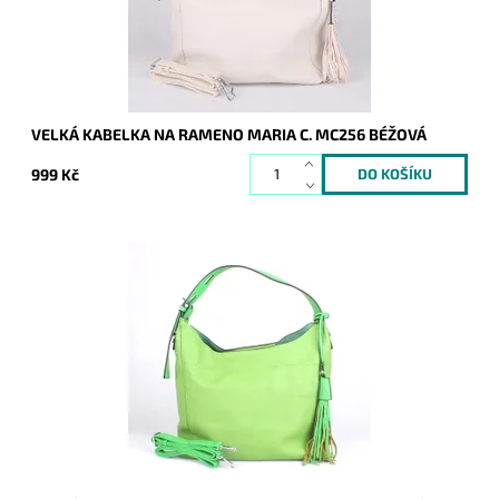
Záruka:
2 roky
VELKÁ KABELKA NA RAMENO MARIA C. MC256 BÉŽOVÁ
999 Kč
Velká kabelka na rameno značky Maria C. v zelené barvě,
kterou lze díky přídavnému popruhu nosit i jako crossbody.
Dostupnost:
Skladem
Kód:
16813
Značka:
Maria C.
Záruka:
2 roky