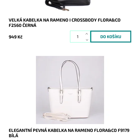
VELKÁ KABELKA NA RAMENO I CROSSBODY FLORA&CO
F2560 ČERNÁ
949 Kč
Pevná bílá elegantní kabelka FLORA&CO, která drží stále svůj
tvar, díky pevnému materiálu, ze kterého je vyrobena.
Dostupnost:
Skladem
Kód:
16851
Značka:
FLORA&CO
Záruka:
2 roky
ELEGANTNÍ PEVNÁ KABELKA NA RAMENO FLORA&CO F9179
BÍLÁ