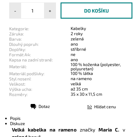
-
+
Kabelky
Kategorie:
2 roky
Záruka:
zelená
Barva:
ano
Dlouhý popruh:
stříbrné
Doplňky:
ne
Formát A4:
ano
Kapsa na zadní straně:
100 % koženka (polyester,
Materiál:
polyuretan)
100 % látka
Materiál podšívky:
na rameno
Styl nosení:
velká
Velikost:
až 35 cm
Výška ucha:
35 x 30 x 11,5 cm
Rozměry:
Dotaz
Hlídat cenu
Tisk
Popis
Diskuze
Velká kabelka na rameno
značky
Maria C.
v
zelené
barvě