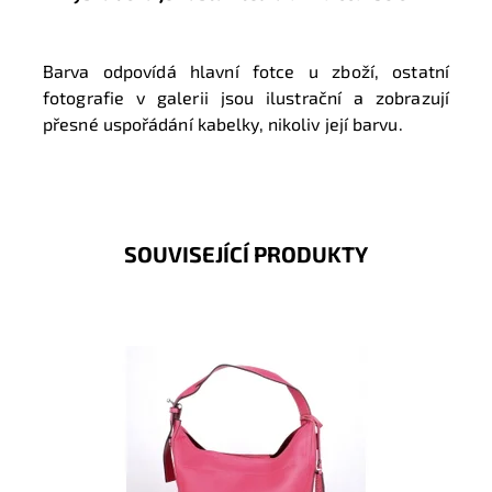
Barva odpovídá hlavní fotce u zboží, ostatní
fotografie v galerii jsou ilustrační a zobrazují
přesné uspořádání kabelky, nikoliv její barvu.
SOUVISEJÍCÍ PRODUKTY
Velká kabelka na rameno značky Maria C. v růžové
barvě, kterou lze díky přídavnému popruhu nosit i jako
crossbody.
Dostupnost:
Skladem
Kód:
16811
Značka:
Maria C.