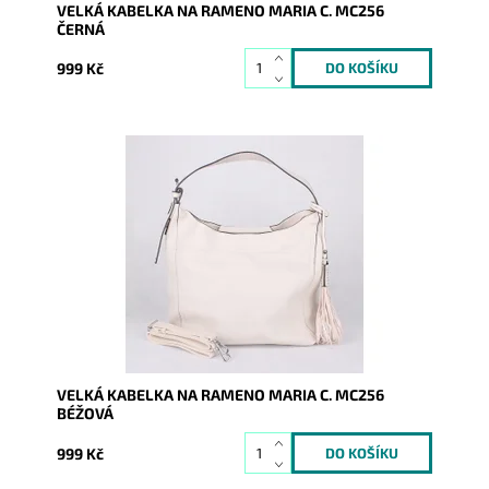
VELKÁ KABELKA NA RAMENO MARIA C. MC256
ČERNÁ
999 Kč
Velká kabelka na rameno značky Maria C. v béžové
barvě, kterou lze díky přídavnému popruhu nosit i jako
crossbody.
Dostupnost:
Skladem
Kód:
16814
Značka:
Maria C.
Záruka:
2 roky
VELKÁ KABELKA NA RAMENO MARIA C. MC256
BÉŽOVÁ
999 Kč