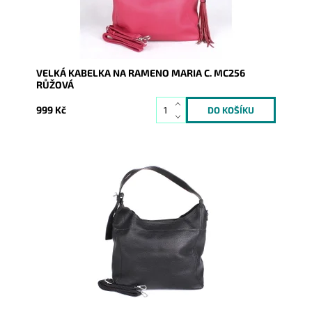
Záruka:
2 roky
VELKÁ KABELKA NA RAMENO MARIA C. MC256
RŮŽOVÁ
999 Kč
Velká kabelka na rameno značky Maria C. v černé
barvě, kterou lze díky přídavnému popruhu nosit i jako
crossbody.
Dostupnost:
Skladem
Kód:
16812
Značka:
Maria C.
Záruka:
2 roky