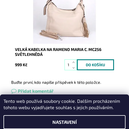
popruhu nosit i jako...
Dostupnost:
Skladem
Kód:
16816
Značka:
Maria C.
Záruka:
2 roky
VELKÁ KABELKA NA RAMENO MARIA C. MC256
SVĚTLEHNĚDÁ
999 Kč
Buďte první, kdo napíše příspěvek k této položce.
Přidat komentář
Tento web používá soubory cookie. Dalším procházením
Heureka.cz
|
Zboží.cz
|
Oázakabelek
tohoto webu vyjadřujete souhlas s jejich používáním.
NASTAVENÍ