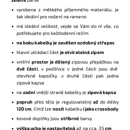
vyrobena z měkkého příjemného materiálu, je
tak ideální pro nošení na rameno
má ideální velikost
, vejde se Vám do ní vše, co
potřebujete pro každodenní režim
na boku
kabelky je zavěšen
ozdobný střapec
hlavní ukládací část
je otvíratelná zipem
vnitřní
prostor je dělený
zipovou přepážkou na
dvě části
, v podšívce v jedné části jsou dvě
otevřené kapsičky, v druhé části pak jedna
zipová kapsa
na
zadní
vnější straně kabelky je
zipová kapsa
popruh
přes tělo je regulovatelný
až
do délky
120 cm
, čímž lze
nosit
kabelku
i jako crossbody
kovové doplňky jsou
stříbrné
barvy
výška ucha je nastavitelná
až na cca. 35
cm