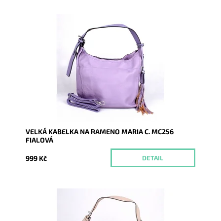
Velká kabelka na rameno značky Maria C. ve fialové
barvě, kterou lze díky přídavnému popruhu nosit i
jako...
Dostupnost:
Momentálně nedostupné
Kód:
16815
Značka:
Maria C.
Záruka:
2 roky
VELKÁ KABELKA NA RAMENO MARIA C. MC256
FIALOVÁ
999 Kč
DETAIL
Velká kabelka na rameno značky Maria C. ve
světlehnědé barvě, kterou lze díky přídavnému