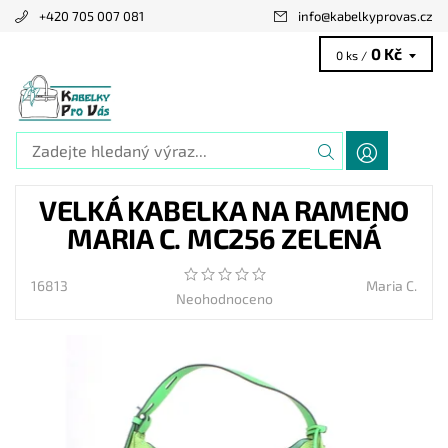
+420 705 007 081
info
@
kabelkyprovas.cz
0 Kč
0 ks /
VELKÁ KABELKA NA RAMENO
MARIA C. MC256 ZELENÁ
16813
Maria C.
Neohodnoceno