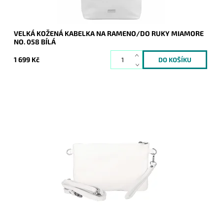
VELKÁ KOŽENÁ KABELKA NA RAMENO/DO RUKY MIAMORE
NO. 058 BÍLÁ
1 699 Kč
Malá kožená bílá crossbody kabelka značky Borse in Pelle,
kterou lze využívat i díky krátkému uchu jako psaníčko.
Dostupnost:
Momentálně nedostupné
Kód:
21043
Značka:
Borse in pelle
Záruka:
2 roky