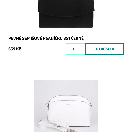
Značka:
ROMINA&CO
Záruka:
2 roky
PEVNÉ SEMIŠOVÉ PSANÍČKO 351 ČERNÉ
669 Kč
Malá elegantní volnočasová crossbody kabelka od značky
FLORA&CO držící svůj tvar v bílé barvě.
Dostupnost:
Skladem
Kód:
16850
Značka:
FLORA&CO
Záruka:
2 roky