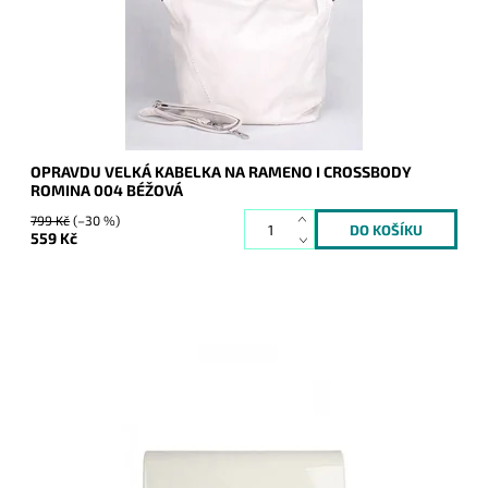
Dostupnost:
Skladem
Kód:
9954
Značka:
ROMINA&CO
Záruka:
2 roky
OPRAVDU VELKÁ KABELKA NA RAMENO I CROSSBODY
ROMINA 004 BÉŽOVÁ
799 Kč
(–30 %)
559 Kč
Elegantní lesklé pevné psaníčko ve světlebéžové barvě je
nezbytným doplňkem a doprovodí ženu nejen do společnosti.
Dostupnost:
Skladem
Kód:
9856
Značka:
ROMINA&CO