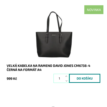
NOVINKA
Nejprodávanější kabelka roku 2025 - velká černá kabelka na
rameno na formát A4 s neděleným vnitřním prostorem.
Dostupnost:
Skladem
Kód:
21135
Značka:
David Jones Paris
Záruka:
2 roky
VELKÁ KABELKA NA RAMENO DAVID JONES CM6738-4
ČERNÁ NA FORMÁT A4
999 Kč