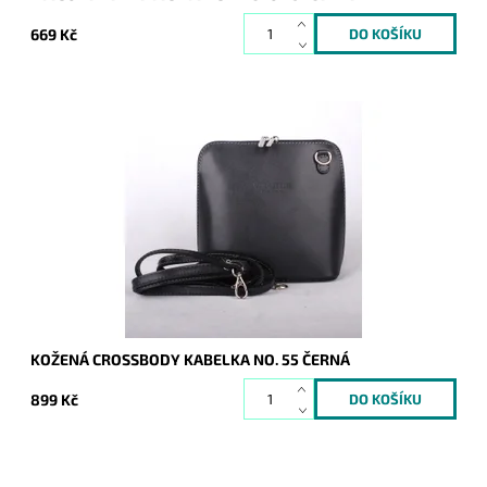
669 Kč
Velmi krásná, poutavá a přitom jednoduše elegantní kabelka,
která se hodí pro každou příležitost a každou ženu. Vyrobena
z pevné pravé kůže.
Dostupnost:
Skladem
Kód:
1043
Značka:
Vera Pelle
Záruka:
2 roky
KOŽENÁ CROSSBODY KABELKA NO. 55 ČERNÁ
899 Kč