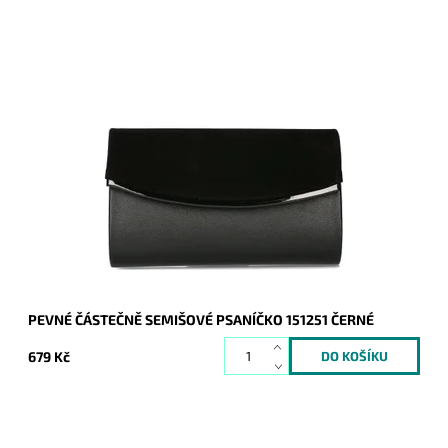
Elegantní částečně semišové pevné psaníčko v černé barvě s
lesklým proužkem podél spodní hrany klopy je oblíbeným
doplňkem a doprovodí ženu nejen...
Dostupnost:
Skladem
Kód:
20708
Značka:
ROMINA&CO
Záruka:
2 roky
PEVNÉ ČÁSTEČNĚ SEMIŠOVÉ PSANÍČKO 151251 ČERNÉ
679 Kč