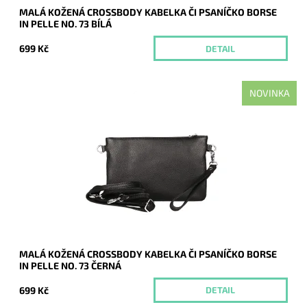
MALÁ KOŽENÁ CROSSBODY KABELKA ČI PSANÍČKO BORSE
IN PELLE NO. 73 BÍLÁ
699 Kč
DETAIL
NOVINKA
Malá kožená černá crossbody kabelka značky Borse in Pelle,
kterou lze využívat i díky krátkému uchu jako psaníčko.
Dostupnost:
Momentálně nedostupné
Kód:
21042
Značka:
Borse in pelle
Záruka:
2 roky
MALÁ KOŽENÁ CROSSBODY KABELKA ČI PSANÍČKO BORSE
IN PELLE NO. 73 ČERNÁ
699 Kč
DETAIL