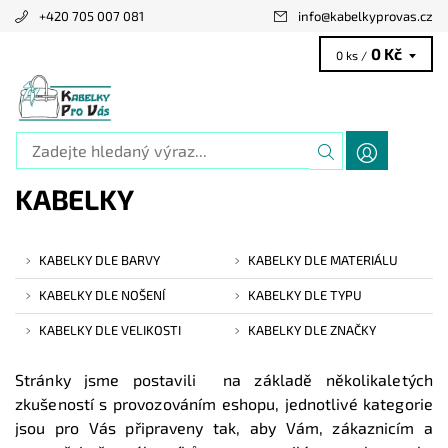
+420 705 007 081
info
@
kabelkyprovas.cz
0 Kč
0 ks /
KABELKY
KABELKY DLE BARVY
KABELKY DLE MATERIÁLU
KABELKY DLE NOŠENÍ
KABELKY DLE TYPU
KABELKY DLE VELIKOSTI
KABELKY DLE ZNAČKY
Stránky jsme postavili na základě několikaletých
zkušeností s provozováním eshopu, jednotlivé kategorie
jsou pro Vás připraveny tak, aby Vám, zákaznicím a