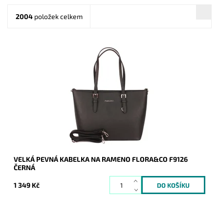
2004
položek celkem
Pevná velká elegantní kabelka do ruky i na rameno značky
FLORA&CO se stříbrnými doplňky.
Dostupnost:
Skladem
Kód:
1429
Značka:
FLORA&CO
Záruka:
2 roky
VELKÁ PEVNÁ KABELKA NA RAMENO FLORA&CO F9126
ČERNÁ
1 349 Kč