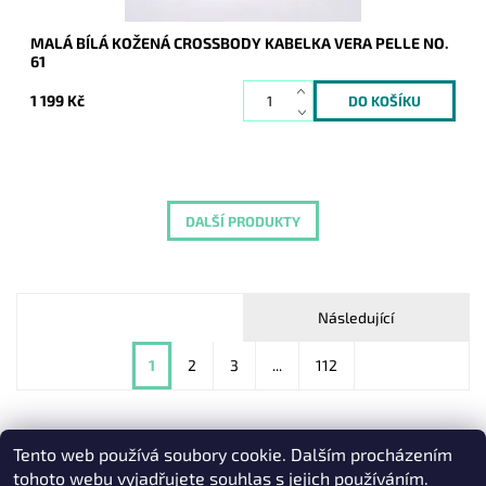
MALÁ BÍLÁ KOŽENÁ CROSSBODY KABELKA VERA PELLE NO.
61
1 199 Kč
DALŠÍ PRODUKTY
Následující
1
2
3
...
112
Tento web používá soubory cookie. Dalším procházením
Heureka.cz
|
Zboží.cz
|
Oázakabelek
tohoto webu vyjadřujete souhlas s jejich používáním.