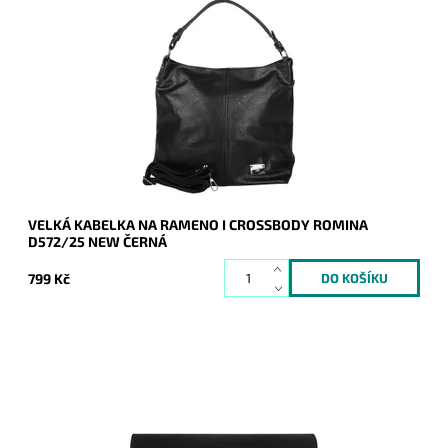
Jedna z nejprodávanějších kabelek roku 2024 a 2025 je zpět
a v novém designu - je doplněna o aplikaci značky na čelní
straně kabelky.
Dostupnost:
Skladem
Kód:
20939
Značka:
ROMINA&CO
Záruka:
2 roky
VELKÁ KABELKA NA RAMENO I CROSSBODY ROMINA
D572/25 NEW ČERNÁ
799 Kč
Elegantní semišové pevné psaníčko v černé barvě je
oblíbeným doplňkem a doprovodí ženu nejen do společnosti.
Dostupnost:
Skladem
Kód:
9200