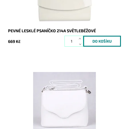
Záruka:
2 roky
PEVNÉ LESKLÉ PSANÍČKO 214A SVĚTLEBÉŽOVÉ
669 Kč
Malá kožená crossbody kabelka značky Vera Pelle v bílé
barvě s uzavíráním na klopu a zip.
Dostupnost:
Skladem
Kód:
9772
Značka:
Vera Pelle
Záruka:
2 roky