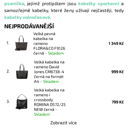
psaníčka
,
jejímž protipólem jsou
kabelky sportovní
a
samozřejmě kabelky, které ženy užívají nejčastěji, tedy
kabelky volnočasové
.
NEJPRODÁVANĚJŠÍ
Velká pevná
kabelka na
1.
rameno
1 349 Kč
FLORA&CO F9126
černá
–
Skladem
Velká kabelka na
rameno David
2.
Jones CM6738-4
999 Kč
černá na formát
A4
–
Skladem
Velká kabelka na
rameno i
crossbody
3.
799 Kč
ROMINA D572/25
NEW černá
–
Skladem
Zobrazit více