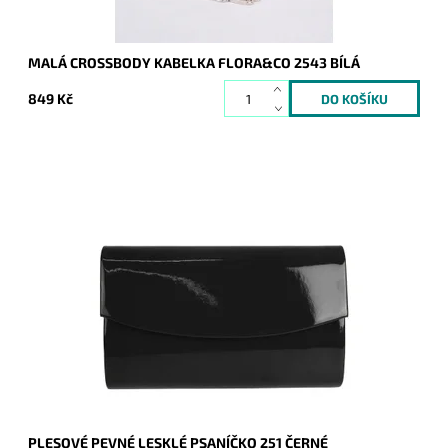
MALÁ CROSSBODY KABELKA FLORA&CO 2543 BÍLÁ
849 Kč
Elegantní lesklé pevné psaníčko v černé barvě je nezbytným
doplňkem a doprovodí ženu nejen do společnosti.
Dostupnost:
Skladem
Kód:
16711
Značka:
ROMINA&CO
Záruka:
2 roky
PLESOVÉ PEVNÉ LESKLÉ PSANÍČKO 251 ČERNÉ