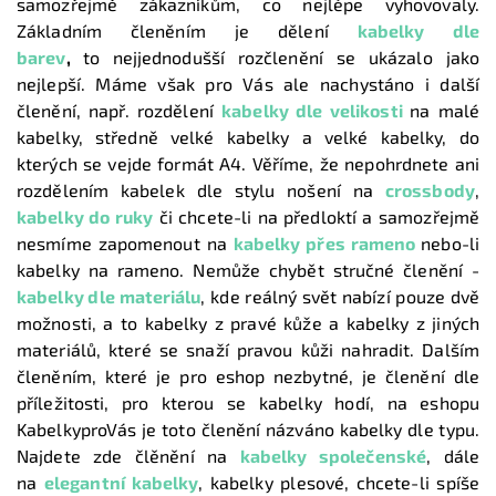
samozřejmě zákazníkům, co nejlépe vyhovovaly.
Základním členěním je dělení
kabelky dle
barev
,
to nejjednodušší rozčlenění se ukázalo jako
nejlepší. Máme však pro Vás ale nachystáno i další
členění, např. rozdělení
kabelky dle velikosti
na malé
kabelky, středně velké kabelky a velké kabelky, do
kterých se vejde formát A4. Věříme, že nepohrdnete ani
rozdělením kabelek dle stylu nošení na
crossbody
,
kabelky do ruky
či chcete-li na předloktí a samozřejmě
nesmíme zapomenout na
kabelky přes rameno
nebo-li
kabelky na rameno. Nemůže chybět stručné členění -
kabelky dle materiálu
, kde reálný svět nabízí pouze dvě
možnosti, a to kabelky z pravé kůže a kabelky z jiných
materiálů, které se snaží pravou kůži nahradit. Dalším
členěním, které je pro eshop nezbytné, je členění dle
příležitosti, pro kterou se kabelky hodí, na eshopu
KabelkyproVás je toto členění názváno kabelky dle typu.
Najdete zde člěnění na
kabelky společenské
, dále
na
elegantní kabelky
, kabelky plesové, chcete-li spíše