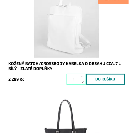
Kožený batoh 7750 střední až velké velikosti, který se díky
posuvným popruhům dá nosit i jako crossbody kabelka.
Dostupnost:
Skladem
Kód:
19979
Značka:
Vera Pelle
Záruka:
2 roky
KOŽENÝ BATOH/CROSSBODY KABELKA O OBSAHU CCA. 7 L
BÍLÝ - ZLATÉ DOPLŇKY
2 299 Kč
Pevná elegantní kabelka FLORA&CO, která drží stále svůj tvar,
díky pevnému materiálu, ze kterého je vyrobena.
Dostupnost:
Skladem
Kód:
1432
Značka:
FLORA&CO