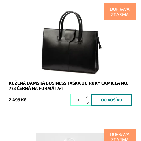
DOPRAVA
ZDARMA
Velmi elegantní, originální, praktická, velká a cenově dostupná
je tato černá kožená dámská business taška do ruky Camilla
na dokumenty o ...
Dostupnost:
Skladem
Kód:
20908
Značka:
Camilla (Itálie)
Záruka:
2 roky
KOŽENÁ DÁMSKÁ BUSINESS TAŠKA DO RUKY CAMILLA NO.
778 ČERNÁ NA FORMÁT A4
2 499 Kč
DOPRAVA
ZDARMA