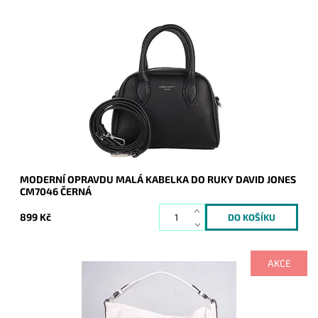
Moderní opravdu malá kabelky do ruky David Jones v černé
barvě.
Dostupnost:
Skladem
Kód:
20257
Značka:
David Jones Paris
Záruka:
2 roky
MODERNÍ OPRAVDU MALÁ KABELKA DO RUKY DAVID JONES
CM7046 ČERNÁ
899 Kč
AKCE
Ooooopravdu veeeelká béžová kabelka na rameno značky
ROMINA, přesto nádherně vypadá, do níž se bez problémů
vejde formát A4.