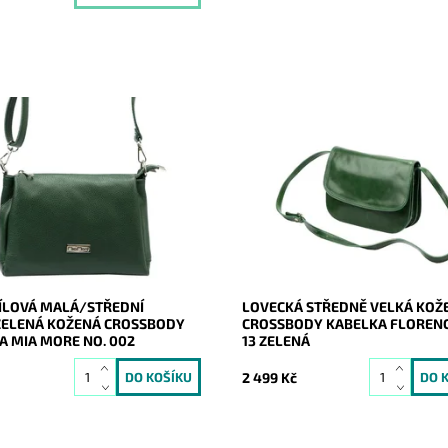
crossbody kabelka značky Mia
Určena ženám, které se nebojí
mavězelené barvě, která je
investovat za kvalitu. "Lovecký" s
akticky rozdělena na tři
kabelky se po letech opět vrací 
tné oddíly.
výsluní oblíbenosti.
ost:
Skladem
Dostupnost:
Skladem
19868
Kód:
19865
Mia More (Itálie)
Značka:
Florence
2 roky
Záruka:
2 roky
ÍLOVÁ MALÁ/STŘEDNÍ
LOVECKÁ STŘEDNĚ VELKÁ KOŽ
ELENÁ KOŽENÁ CROSSBODY
CROSSBODY KABELKA FLORENC
A MIA MORE NO. 002
13 ZELENÁ
č
2 499 Kč