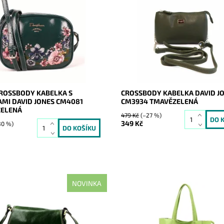
ossbody kabelka s ornamenty
Crossbody kabelka je menších r
 stříbrným logem David Jones
ale v široké barevné škále, do ní
 přední straně.
vejde vše základní ke každodenn
potřebě žen a slečen.
ost:
Skladem
1730
Dostupnost:
Skladem
David Jones Paris
Kód:
1661
2 roky
Značka:
David Jones Paris
Záruka:
2 roky
ROSSBODY KABELKA S
CROSSBODY KABELKA DAVID J
AMI DAVID JONES CM4081
CM3934 TMAVĚZELENÁ
ELENÁ
479 Kč
(–27 %)
349 Kč
30 %)
NOVINKA
abelka střední velikosti od
Nadčasová, velká, měkoučká, ko
o výrobce značky Florence je
světlezelená se stříbrnými dopl
 z pevné kvalitní kůže. Uspokojí
formát A4 prostě supr kabelka 