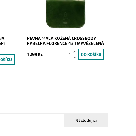
nejnáročnějších žen.
Dostupnost:
Skladem
Kód:
21026
Značka:
Florence
Záruka:
2 roky
NA
PEVNÁ MALÁ KOŽENÁ CROSSBODY
84
KABELKA FLORENCE 43 TMAVĚZELENÁ
1 299 Kč
7
Následující