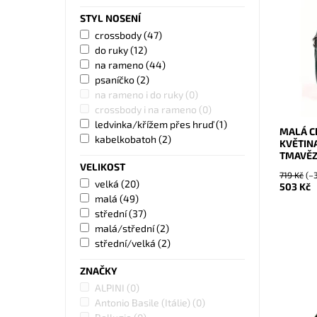
Malá cr
STYL NOSENÍ
květin a
Paris na
crossbody
(47)
do ruky
(12)
Dostupn
Kód:
na rameno
(44)
Značka:
psaníčko
(2)
Záruka:
na rameno i do ruky
(0)
crossbody i na rameno
(0)
ledvinka/křížem přes hruď
(1)
MALÁ C
kabelkobatoh
(2)
KVĚTIN
TMAVĚZ
VELIKOST
719 Kč
(–
velká
(20)
503 Kč
malá
(49)
střední
(37)
malá/střední
(2)
střední/velká
(2)
ZNAČKY
Zelená k
ALPINI
(0)
italskéh
Antonio Basile (Itálie)
(0)
vyrobena