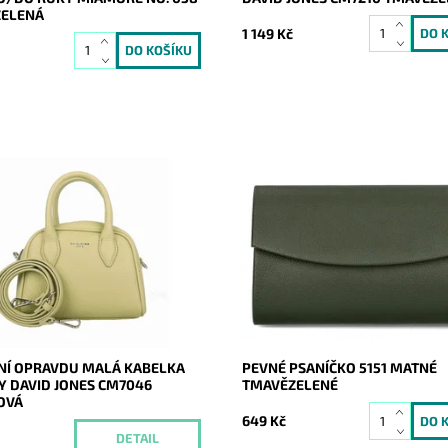
ELENÁ
1 149 Kč
 opravdu malá kabelky do ruky
Elegantní pevné psaníčko v
nes v pistáciové barvě.
tmavězelené matné barvě je ob
doplňkem a doprovodí ženu neje
Momentálně
ost:
společnosti.
nedostupné
20264
Dostupnost:
Skladem
David Jones Paris
Kód:
20018
2 roky
Značka:
ROMINA&CO
Záruka:
2 roky
Í OPRAVDU MALÁ KABELKA
PEVNÉ PSANÍČKO 5151 MATNÉ
Y DAVID JONES CM7046
TMAVĚZELENÉ
IOVÁ
649 Kč
DETAIL