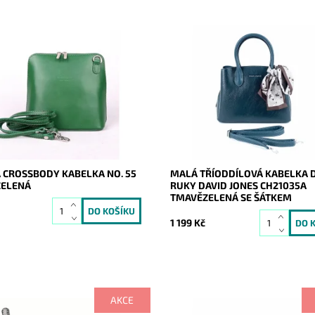
ásná, poutavá a přitom
Elegantní malá tmavězelená kab
e elegantní kabelka, která se
ruky David Jones, která je velmi
 každou příležitost a každou
prakticky rozdělena na tři oddíly
yrobena z pevné pravé kůže.
Dostupnost:
Skladem
ost:
Skladem
Kód:
16527
16895
Značka:
David Jones Paris
Vera Pelle
Záruka:
2 roky
2 roky
 CROSSBODY KABELKA NO. 55
MALÁ TŘÍODDÍLOVÁ KABELKA 
ELENÁ
RUKY DAVID JONES CH21035A
TMAVĚZELENÁ SE ŠÁTKEM
1 199 Kč
AKCE