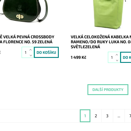
náročné a moderní...
všechny.
ost:
Skladem
Dostupnost:
Skladem
21109
Kód:
21080
Florence
Značka:
Luka
2 roky
Záruka:
2 roky
Ě VELKÁ PEVNÁ CROSSBODY
VELKÁ CELOKOŽENÁ KABELKA 
A FLORENCE NO. 59 ZELENÁ
RAMENO/DO RUKY LUKA NO. 0
SVĚTLEZELENÁ
č
1 499 Kč
DALŠÍ PRODUKTY
1
2
3
...