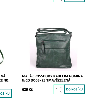
Malá crossbody kabelka značky
tyl
ROMINA & CO v tmavězelené barvě s
na
prošíváním a dvěma funkčními kapsami
na čele kabelky.
Dostupnost:
Skladem
Kód:
17077
Značka:
ROMINA&CO
Záruka:
2 roky
ENÁ
MALÁ CROSSBODY KABELKA ROMINA
E NO.
& CO D003/23 TMAVĚZELENÁ
629 Kč