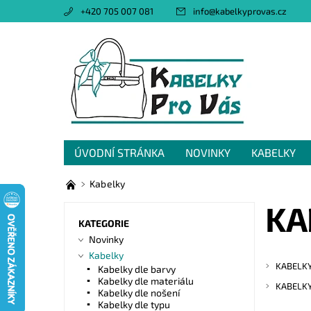
+420 705 007 081
info
@
kabelkyprovas.cz
ÚVODNÍ STRÁNKA
NOVINKY
KABELKY
OBCHODNÍ PODMÍNKY
GDPR
NAPIŠTE 
Kabelky
KA
KATEGORIE
Novinky
Kabelky
KABELKY
Kabelky dle barvy
Kabelky dle materiálu
KABELKY
Kabelky dle nošení
Kabelky dle typu