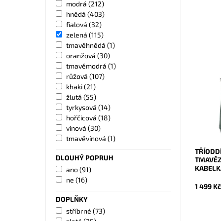
modrá
(212)
hnědá
(403)
fialová
(32)
zelená
(115)
tmavěhnědá
(1)
oranžová
(30)
Kožená 
tmavěmodrá
(1)
More v t
růžová
(107)
velmi pr
khaki
(21)
samosta
žlutá
(55)
Dostupn
tyrkysová
(14)
Kód:
hořčicová
(18)
Značka:
vínová
(30)
Záruka:
tmavěvínová
(1)
TŘÍODD
DLOUHÝ POPRUH
TMAVĚZ
KABELK
ano
(91)
ne
(16)
1 499 K
DOPLŇKY
stříbrné
(73)