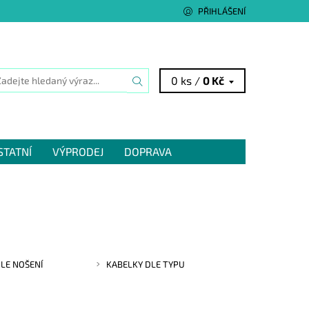
PŘIHLÁŠENÍ
0 ks /
0 Kč
STATNÍ
VÝPRODEJ
DOPRAVA
LE NOŠENÍ
KABELKY DLE TYPU