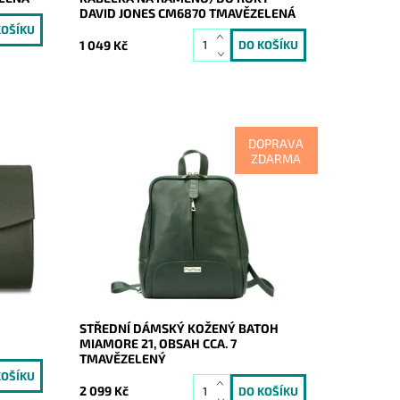
DAVID JONES CM6870 TMAVĚZELENÁ
1 049 Kč
DOPRAVA
ZDARMA
Kožený tmavězelený batoh ideální
líbeným
velikosti, který zaujme svislým prošitím,
n do
pod kterým se skrývá malá zipová
kapsa.
Dostupnost:
Skladem
Kód:
19885
Značka:
Mia More (Itálie)
Záruka:
2 roky
STŘEDNÍ DÁMSKÝ KOŽENÝ BATOH
MIAMORE 21, OBSAH CCA. 7
TMAVĚZELENÝ
2 099 Kč