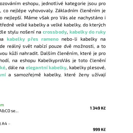
ozováním eshopu, jednotlivé kategorie jsou pro
 co nejlépe vyhovovaly. Základním členěním je
ko nejlepší. Máme však pro Vás ale nachystáno i
tředně velké kabelky a velké kabelky, do kterých
dle stylu nošení na
crossbody
,
kabelky do ruky
 na
kabelky přes rameno
nebo-li kabelky na
kde reálný svět nabízí pouze dvě možnosti, a to
vou kůži nahradit. Dalším členěním, které je pro
 hodí, na eshopu KabelkyproVás je toto členění
ské
, dále na
elegantní kabelky
, kabelky plesové,
vní
a samozřejmě kabelky, které ženy užívají
em
1 349 Kč
A&CO se...
t A4
–
999 Kč