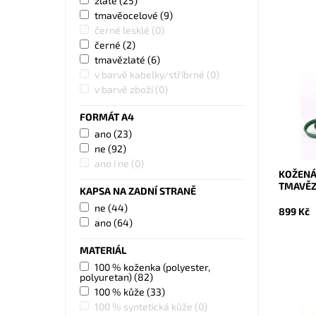
zlaté
(25)
tmavěocelové
(9)
černé lesklé
(0)
černé
(2)
Velmi kr
tmavězlaté
(6)
jednoduš
v barvě kabelky/stříbrné
(0)
hodí pro
ženu. V
v barvě zboží
(0)
Dostupn
FORMÁT A4
Kód:
Značka:
ano
(23)
Záruka:
ne
(92)
ano i ne
(0)
KOŽENÁ
TMAVĚZ
KAPSA NA ZADNÍ STRANĚ
ne
(44)
899 Kč
ano
(64)
MATERIÁL
100 % koženka (polyester,
polyuretan)
(82)
100 % kůže
(33)
100 % syntetická kůže
(0)