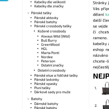
Kabelky dle velikosti
Stránky 
Kabelky dle značky
Vás přip
Pánské tašky
dělení
k
Pánské aktovky
další čle
Pánské batohy
se vejde
Pánské crossbody tašky
Kožené crossbody
či chce
Always Wild (Wild)
rameno.
Bull Burry
kabelky 
GreenWood
HGL
eshop ne
Marta Ponti
názváno 
Nordee
chcete-l
Peterson
Ostatní značky
nejčastěj
Ostatní crossbody
NEJ
Pánské etue a řidičské tašky
Pánské ledvinky
Pánské opasky
Pivní tašky
1.
Dárkové sady pro muže
Batohy
Dámské batohy
2.
Pánské batohy