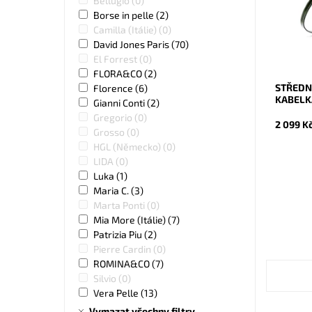
Bellugio
(0)
i velmi 
Borse in pelle
(2)
Dostupn
Camilla (Itálie)
(0)
Kód:
Značka:
David Jones Paris
(70)
Záruka:
El Forrest
(0)
FLORA&CO
(2)
STŘEDN
Florence
(6)
KABELK
Gianni Conti
(2)
Gregorio
(0)
2 099 K
Grosso
(0)
HGL (Německo)
(0)
LIDA
(0)
Luka
(1)
Maria C.
(3)
Marta Ponti
(0)
Mia More (Itálie)
(7)
Patrizia Piu
(2)
Pierre Cardin
(0)
ROMINA&CO
(7)
Silvio
(0)
Vera Pelle
(13)
Vymazat všechny filtry