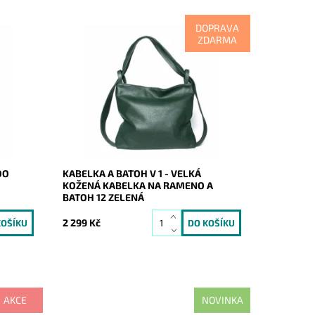
DOPRAVA
ZDARMA
elky do
Kabelka na rameno a batoh v jednom
provedení v krásné zelené barvě!
.
Moderní italský kvalitní kožený doplněk
každé ženy.
Dostupnost:
Skladem
Kód:
8536
Značka:
Vera Pelle
Záruka:
2 roky
DO
KABELKA A BATOH V 1 - VELKÁ
KOŽENÁ KABELKA NA RAMENO A
BATOH 12 ZELENÁ
2 299 Kč
AKCE
NOVINKA