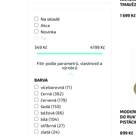
TMAVĚZ
1 699 Kč
Na skladě
Akce
Novinka
Tip
349
Kč
4199
Kč
Moderní
Filtr podle parametrů, vlastností a
David Jo
výrobců
Dostupn
BARVA
Kód:
Značka:
vícebarevná
(11)
Záruka:
černá
(382)
červená
(179)
šedá
(150)
MODERN
béžová
(86)
DO RUK
bílá
(104)
PISTÁC
stříbrná
(27)
zlatá
(24)
899 Kč