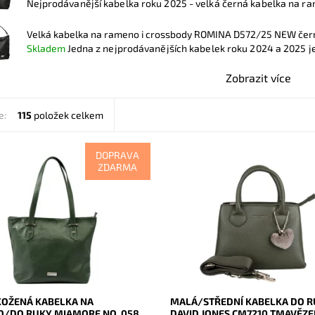
Nejprodávanější kabelka roku 2025 - velká černá kabelka na ra
Velká kabelka na rameno i crossbody ROMINA D572/25 NEW če
Skladem
Jedna z nejprodávanějších kabelek roku 2024 a 2025 je 
Zobrazit více
e:
115
položek celkem
DOPRAVA
ZDARMA
vá, velká, měkoučká, kožená,
Elegantní tmavězelená kabelka 
lená se stříbrnými doplňky na
značky David Jones s originální
4, prostě supr kabelka pro nás
ve tvaru srdce na uchu kabelky.
.
Dostupnost:
Skladem
ost:
Skladem
Kód:
20527
20600
Značka:
David Jones Paris
Mia More (Itálie)
Záruka:
2 roky
2 roky
KOŽENÁ KABELKA NA
MALÁ/STŘEDNÍ KABELKA DO 
/DO RUKY MIAMORE NO. 058
DAVID JONES CM7210 TMAVĚZ