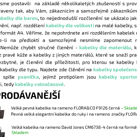
jsme postavili na základě několikaletých zkušeností s prov
raveny tak, aby Vám, zákaznicím a samozřejmě zákazníkům,
abelky dle barev
,
to nejjednodušší rozčlenění se ukázalo ja
nění, např. rozdělení
kabelky dle velikosti
na malé kabelky, s
 formát A4. Věříme, že nepohrdnete ani rozdělením kabelek 
te-li na předloktí a samozřejmě nesmíme zapomenout
 Nemůže chybět stručné členění -
kabelky dle materiálu
, 
z pravé kůže a kabelky z jiných materiálů, které se snaží pra
zbytné, je členění dle příležitosti, pro kterou se kabelky
kabelky dle typu. Najdete zde člěnění na
kabelky společen
i spíše
psaníčka
,
jejímž protipólem jsou
kabelky sporto
i, tedy
kabelky volnočasové
.
PRODÁVANĚJŠÍ
Velká pevná kabelka na rameno FLORA&CO F9126 černá
–
Sklad
Pevná velká elegantní kabelka do ruky i na rameno značky FLOR
Velká kabelka na rameno David Jones CM6738-4 černá na formá
Skladem