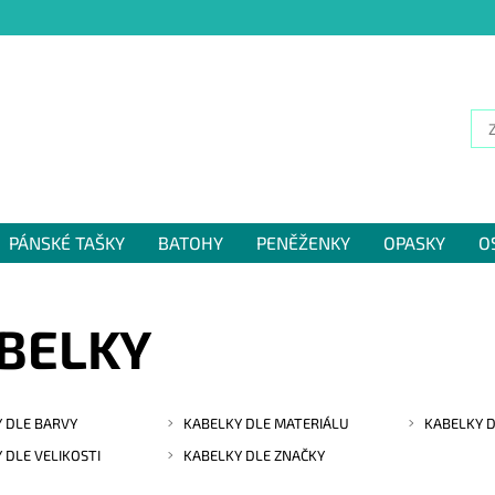
PÁNSKÉ TAŠKY
BATOHY
PENĚŽENKY
OPASKY
O
NÁM
BELKY
 DLE BARVY
KABELKY DLE MATERIÁLU
KABELKY D
 DLE VELIKOSTI
KABELKY DLE ZNAČKY