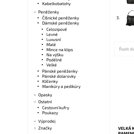
Kabelkobatohy
Peněženky
3.
Číšnické peněženky
Dámské peněženky
Celozipové
Levné
Luxusní
Malé
Řadit dl
Mince na klips
Na výšku
Podélné
Velké
Pánské peněženky
Nadčaso
Pánské dolarovky
tmavěze
Klíčenky
formát A
Manikúry a pedikúry
všechny
Opasky
Dostupn
Ostatní
Kód:
Cestovní kufry
Značka:
Poukazy
Záruka:
Výprodej
Značky
VELKÁ 
RAMENO