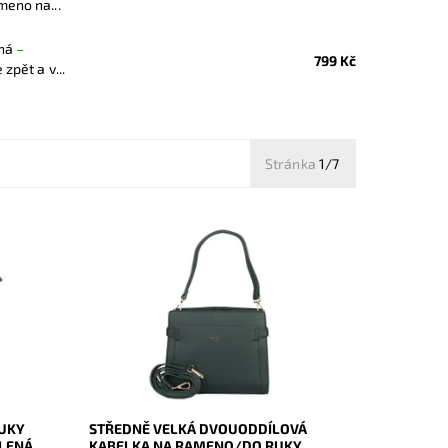
meno na...
rná
–
799 Kč
zpět a v...
Stránka
1/7
do ruky
Středně velká tmavězelená kabelka
 ozdobou
značky David Jones, kterou lze nosit na
rameni, v ruce, ale také jako crossbody.
Dostupnost:
Skladem
Kód:
20437
Značka:
David Jones Paris
Záruka:
2 roky
RUKY
STŘEDNĚ VELKÁ DVOUODDÍLOVÁ
ELENÁ
KABELKA NA RAMENO/DO RUKY