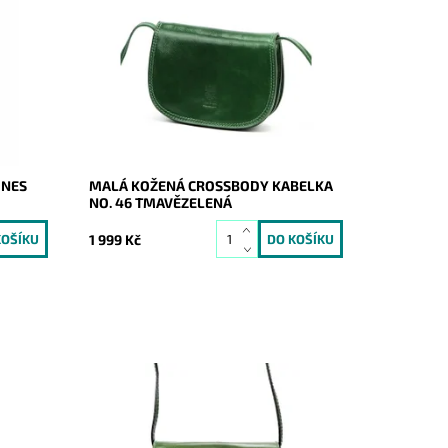
ozměrů,
Malá crossbody osloví náročné a
ž se
moderní ženy. "Lovecká" kabelka z
í
kvalitní pevné kůže je zárukou
spokojenosti při každodenním nošení.
Dostupnost:
Skladem
Kód:
21144
Značka:
Vera Pelle
Záruka:
2 roky
ONES
MALÁ KOŽENÁ CROSSBODY KABELKA
NO. 46 TMAVĚZELENÁ
1 999 Kč
žená,
Kouzelná kožená tmavězelená
ňky na
crossbody značky Florence, vhodná ke
pro nás
každodennímu nošení. Splní očekávání i