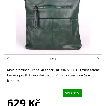
1
z 7
Malá crossbody kabelka značky ROMINA & CO v tmavězelené
barvě s prošíváním a dvěma funkčními kapsami na čele
kabelky.
SKLADEM
629 Kč