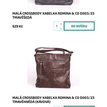
MALÁ CROSSBODY KABELKA ROMINA & CO D003/23
TMAVĚŠEDÁ
629 Kč
Malá crossbody kabelka značky ROMINA & CO v
tmavěhnědé (kávové) barvě s prošíváním a dvěma
funkčními kapsami na...
Dostupnost:
Skladem
Kód:
17078
Značka:
ROMINA&CO
Záruka:
2 roky
MALÁ CROSSBODY KABELKA ROMINA & CO D003/23
TMAVĚHNĚDÁ (KÁVOVÁ)