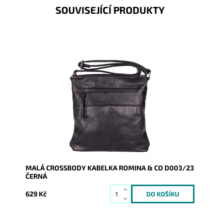
SOUVISEJÍCÍ PRODUKTY
Malá crossbody kabelka značky ROMINA & CO v černé
barvě s prošíváním a dvěma funkčními kapsami na
čele kabelky.
Dostupnost:
Skladem
Kód:
17073
Značka:
ROMINA&CO
Záruka:
2 roky
MALÁ CROSSBODY KABELKA ROMINA & CO D003/23
ČERNÁ
629 Kč