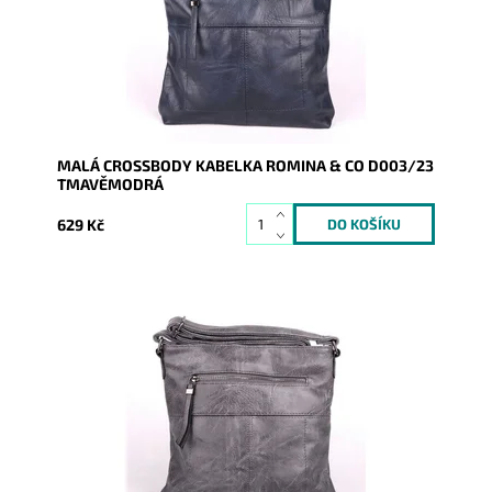
Dostupnost:
Skladem
Kód:
17075
Značka:
ROMINA&CO
Záruka:
2 roky
MALÁ CROSSBODY KABELKA ROMINA & CO D003/23
TMAVĚMODRÁ
629 Kč
Malá crossbody kabelka značky ROMINA & CO v
tmavěšedé barvě s prošíváním a dvěma funkčními
kapsami na čele kabelky.
Dostupnost:
Skladem
Kód:
17076
Značka:
ROMINA&CO
Záruka:
2 roky