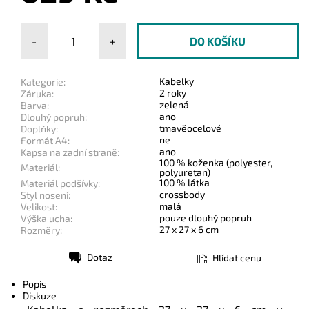
-
+
Kabelky
Kategorie:
2 roky
Záruka:
zelená
Barva:
ano
Dlouhý popruh:
tmavěocelové
Doplňky:
ne
Formát A4:
ano
Kapsa na zadní straně:
100 % koženka (polyester,
Materiál:
polyuretan)
100 % látka
Materiál podšívky:
crossbody
Styl nosení:
malá
Velikost:
pouze dlouhý popruh
Výška ucha:
27 x 27 x 6 cm
Rozměry:
Dotaz
Hlídat cenu
Tisk
Popis
Diskuze