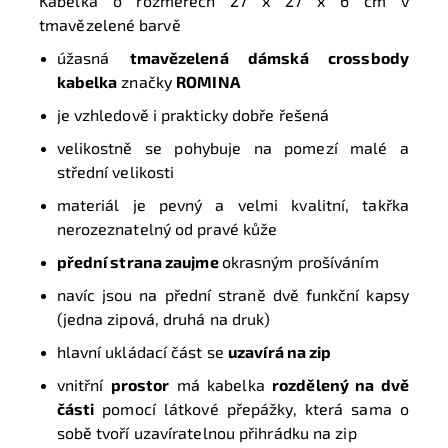
Kabelka o rozměrech
27 x 27 x 6 cm
v
tmavězelené barvě
úžasná
tmavězelená dámská crossbody
kabelka
značky
ROMINA
je vzhledově i prakticky dobře řešená
velikostně se pohybuje na pomezí malé a
střední velikosti
materiál je pevný a velmi kvalitní, takřka
nerozeznatelný od pravé kůže
p
řední strana zaujme
okrasným prošíváním
navíc jsou na přední straně dvě funkční kapsy
(jedna zipová, druhá na druk)
hlavní ukládací část se
uzavírá na zip
vnitřní
prostor
má kabelka
rozdělený na dvě
části
pomocí látkové přepážky, která sama o
sobě tvoří uzavíratelnou přihrádku na zip