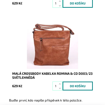
629 Kč
Malá crossbody kabelka značky ROMINA & CO ve
světlehnědé barvě s prošíváním a dvěma funkčními
kapsami na...
Dostupnost:
Skladem
Kód:
17080
Značka:
ROMINA&CO
Záruka:
2 roky
MALÁ CROSSBODY KABELKA ROMINA & CO D003/23
SVĚTLEHNĚDÁ
629 Kč
Buďte první, kdo napíše příspěvek k této položce.