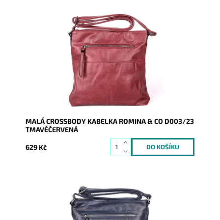
Malá crossbody kabelka značky ROMINA & CO v
tmavěčervené barvě s prošíváním a dvěma funkčními
kapsami na čele...
Dostupnost:
Skladem
Kód:
17074
Značka:
ROMINA&CO
Záruka:
2 roky
MALÁ CROSSBODY KABELKA ROMINA & CO D003/23
TMAVĚČERVENÁ
629 Kč
Malá crossbody kabelka značky ROMINA & CO v
tmavěmodré barvě s prošíváním a dvěma funkčními
kapsami na čele...