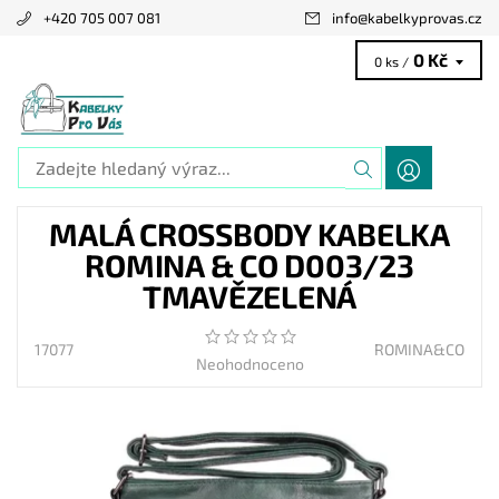
+420 705 007 081
info
@
kabelkyprovas.cz
0 Kč
0 ks /
MALÁ CROSSBODY KABELKA
ROMINA & CO D003/23
TMAVĚZELENÁ
17077
ROMINA&CO
Neohodnoceno