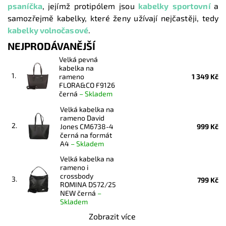
psaníčka
,
jejímž protipólem jsou
kabelky sportovní
a
samozřejmě kabelky, které ženy užívají nejčastěji, tedy
kabelky volnočasové
.
NEJPRODÁVANĚJŠÍ
Velká pevná
kabelka na
1.
rameno
1 349 Kč
FLORA&CO F9126
černá
–
Skladem
Velká kabelka na
rameno David
2.
Jones CM6738-4
999 Kč
černá na formát
A4
–
Skladem
Velká kabelka na
rameno i
crossbody
3.
799 Kč
ROMINA D572/25
NEW černá
–
Skladem
Zobrazit více