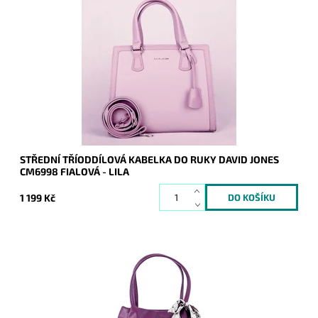
Elegantní fialová - lila kabelka do ruky David Jones, která je
velmi prakticky rozdělena na tři oddíly.
Dostupnost:
Skladem
Kód:
20132
Značka:
David Jones Paris
Záruka:
2 roky
STŘEDNÍ TŘÍODDÍLOVÁ KABELKA DO RUKY DAVID JONES
CM6998 FIALOVÁ - LILA
1 199 Kč
Velká tmavěfialová kabelka na rameno David Jones na formát
A4 z velmi příjemné měkké syntetické kůže ozdobená módní
"mašlí".
Dostupnost:
Skladem