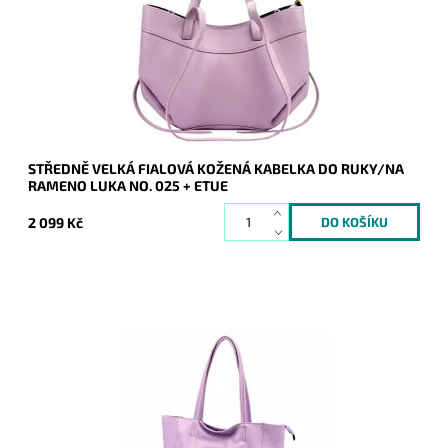
Dostupnost:
Skladem
Kód:
21084
Značka:
Luka
Záruka:
2 roky
STŘEDNĚ VELKÁ FIALOVÁ KOŽENÁ KABELKA DO RUKY/NA
RAMENO LUKA NO. 025 + ETUE
2 099 Kč
Nadčasová, velká, měkoučká, kožená, světlefialová se
stříbrnými doplňky na formát A4 prostě supr kabelka pro nás
všechny.
Dostupnost:
Skladem
Kód:
21078