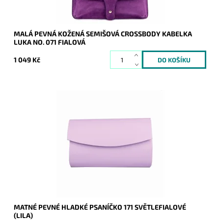
MALÁ PEVNÁ KOŽENÁ SEMIŠOVÁ CROSSBODY KABELKA
LUKA NO. 071 FIALOVÁ
1 049 Kč
Elegantní matné hladké pevné psaníčko ve fialové - lila barvě
je nezbytným doplňkem a doprovodí ženu nejen do
společnosti.
Dostupnost:
Skladem
Kód:
21020
Značka:
ROMINA&CO
Záruka:
2 roky
MATNÉ PEVNÉ HLADKÉ PSANÍČKO 171 SVĚTLEFIALOVÉ
(LILA)