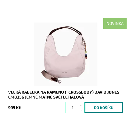
NOVINKA
Moderní velká jemně matně světlefialová kabelka na rameno
oblíbené francouzské značky David Jones.
Dostupnost:
Skladem
Kód:
21162
Značka:
David Jones Paris
Záruka:
2 roky
VELKÁ KABELKA NA RAMENO (I CROSSBODY) DAVID JONES
CM8356 JEMNĚ MATNĚ SVĚTLEFIALOVÁ
999 Kč