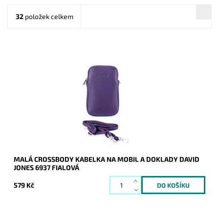
32
položek celkem
Moderní malá fialová crossbody kabelka David Jones dnes tak
často využívaná na nošení mobilu a vybraných dokladů.
Dostupnost:
Skladem
Kód:
17160
Značka:
David Jones Paris
Záruka:
2 roky
MALÁ CROSSBODY KABELKA NA MOBIL A DOKLADY DAVID
JONES 6937 FIALOVÁ
579 Kč