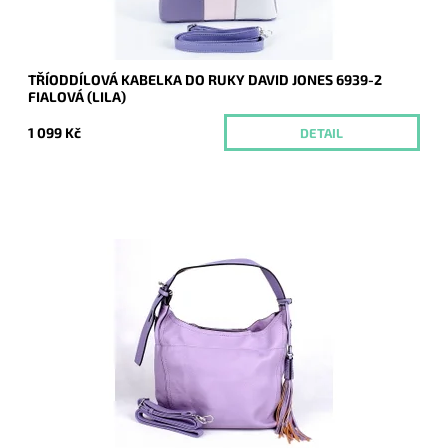
TŘÍODDÍLOVÁ KABELKA DO RUKY DAVID JONES 6939-2
FIALOVÁ (LILA)
1 099 Kč
DETAIL
Velká kabelka na rameno značky Maria C. ve fialové barvě,
kterou lze díky přídavnému popruhu nosit i jako crossbody.
Dostupnost:
Momentálně nedostupné
Kód:
16815
Značka:
Maria C.
Záruka:
2 roky