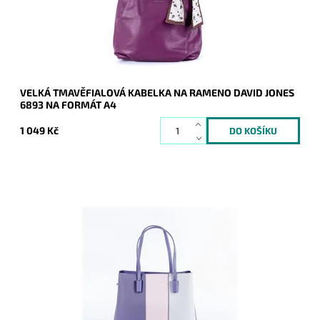
Kód:
17150
Značka:
David Jones Paris
Záruka:
2 roky
VELKÁ TMAVĚFIALOVÁ KABELKA NA RAMENO DAVID JONES
6893 NA FORMÁT A4
1 049 Kč
Na první pohled zaujme tato tříoddílová středně velká
kabelka do ruky s tříbarevnou kombinací na čelní straně.
Dostupnost:
Momentálně nedostupné
Kód:
16831
Značka:
David Jones Paris
Záruka:
2 roky