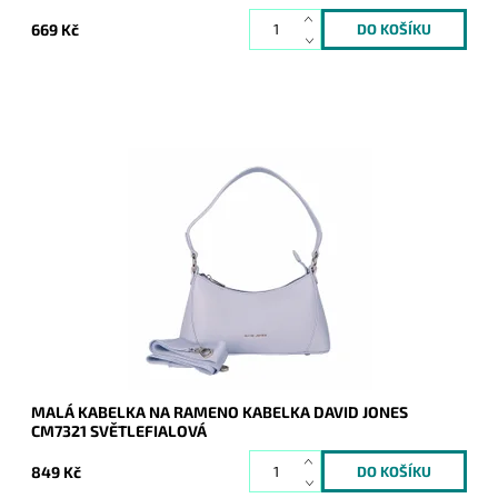
669 Kč
Módní malá kabelka na rameno ve světlefialové barvě z
pevnějšího materiálu. Disponuje i dlouhým přídavným
popruhem.
Dostupnost:
Skladem
Kód:
20653
Značka:
David Jones Paris
Záruka:
2 roky
MALÁ KABELKA NA RAMENO KABELKA DAVID JONES
CM7321 SVĚTLEFIALOVÁ
849 Kč