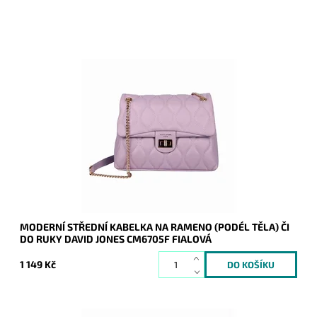
Úžasná moderní fialová prošívaná kabelka na rameno či do
ruky ze syntetické kůže francouzské značky David Jones.
Dostupnost:
Skladem
Kód:
20251
Značka:
David Jones Paris
Záruka:
2 roky
MODERNÍ STŘEDNÍ KABELKA NA RAMENO (PODÉL TĚLA) ČI
DO RUKY DAVID JONES CM6705F FIALOVÁ
1 149 Kč