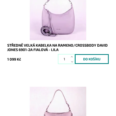
dlouhému popruhu jako crossbody.
Dostupnost:
Skladem
Kód:
20121
Značka:
David Jones Paris
Záruka:
2 roky
STŘEDNĚ VELKÁ KABELKA NA RAMENO/CROSSBODY DAVID
JONES 6901-2A FIALOVÁ - LILA
1 099 Kč
Krásná fialová (lila) středně velká kabelka, kterou lze nosit
několika způsoby, je krásným denním praktickým doplňkem,
který zaujme.
Dostupnost:
Skladem