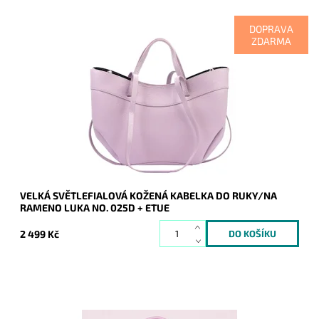
DOPRAVA
ZDARMA
Moderní víceúčelová velká světlefialová kožená kabelka
italské značky Luka, kterou lze nosit v ruce a také na rameni.
Dostupnost:
Skladem
Kód:
21089
Značka:
Luka
Záruka:
2 roky
VELKÁ SVĚTLEFIALOVÁ KOŽENÁ KABELKA DO RUKY/NA
RAMENO LUKA NO. 025D + ETUE
2 499 Kč