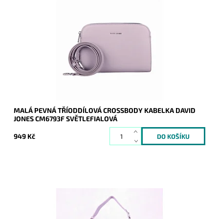
Tříoddílová světlefialová crossbody pevnější charakteru,
která zaujme nejen praktickým uspořádáním.
Dostupnost:
Skladem
Kód:
20233
Značka:
David Jones Paris
Záruka:
2 roky
MALÁ PEVNÁ TŘÍODDÍLOVÁ CROSSBODY KABELKA DAVID
JONES CM6793F SVĚTLEFIALOVÁ
949 Kč
Fialová - lila dámská kabelka David Jones, kterou lze díky
odnímatelnému uchu nosit jednak na rameni a jednak díky