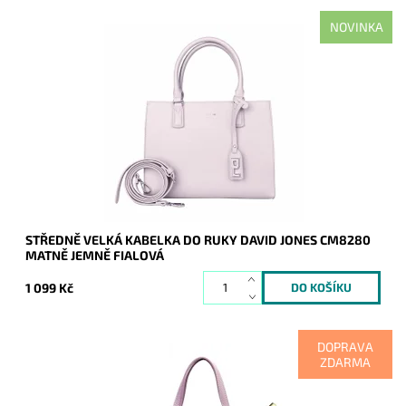
NOVINKA
Elegantní středně velká matně jemně fialová kabelka do ruky
značky David Jones se zavěšenou aplikací na uchu kabelky.
Dostupnost:
Skladem
Kód:
21102
Značka:
David Jones Paris
Záruka:
2 roky
STŘEDNĚ VELKÁ KABELKA DO RUKY DAVID JONES CM8280
MATNĚ JEMNĚ FIALOVÁ
1 099 Kč
DOPRAVA
ZDARMA
Moderní víceúčelová kožená fialová kabelka italské značky
Luka, kterou lze nosit v ruce a také na rameni.