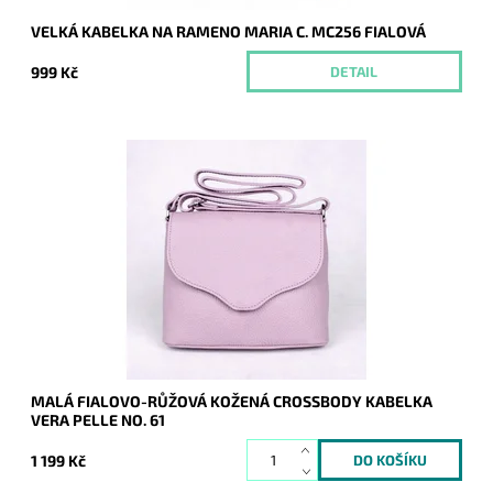
VELKÁ KABELKA NA RAMENO MARIA C. MC256 FIALOVÁ
999 Kč
DETAIL
Malá kožená crossbody kabelka značky Vera Pelle ve fialovo-
růžové barvě s uzavíráním na klopu a zip.
Dostupnost:
Skladem
Kód:
9776
Značka:
Vera Pelle
Záruka:
2 roky
MALÁ FIALOVO-RŮŽOVÁ KOŽENÁ CROSSBODY KABELKA
VERA PELLE NO. 61
1 199 Kč