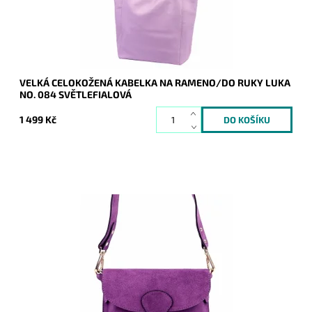
Značka:
Luka
Záruka:
2 roky
VELKÁ CELOKOŽENÁ KABELKA NA RAMENO/DO RUKY LUKA
NO. 084 SVĚTLEFIALOVÁ
1 499 Kč
Malá pevná kožená semišová crossbody kabelka -
INSTAGRAMKA - značky Luka ve fialové barvě s uzavíráním na
klopu.
Dostupnost:
Skladem
Kód:
21074
Značka:
Luka
Záruka:
2 roky