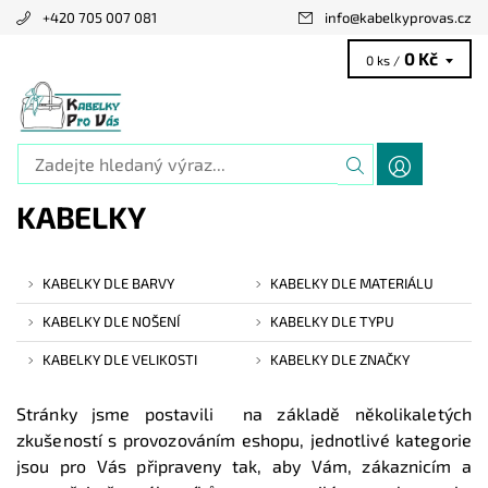
+420 705 007 081
info
@
kabelkyprovas.cz
0 Kč
0 ks /
KABELKY
KABELKY DLE BARVY
KABELKY DLE MATERIÁLU
KABELKY DLE NOŠENÍ
KABELKY DLE TYPU
KABELKY DLE VELIKOSTI
KABELKY DLE ZNAČKY
Stránky jsme postavili na základě několikaletých
zkušeností s provozováním eshopu, jednotlivé kategorie
jsou pro Vás připraveny tak, aby Vám, zákaznicím a