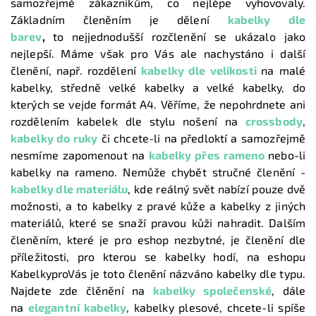
samozřejmě zákazníkům, co nejlépe vyhovovaly.
Základním členěním je dělení
kabelky dle
barev
,
to nejjednodušší rozčlenění se ukázalo jako
nejlepší. Máme však pro Vás ale nachystáno i další
členění, např. rozdělení
kabelky dle velikosti
na malé
kabelky, středně velké kabelky a velké kabelky, do
kterých se vejde formát A4. Věříme, že nepohrdnete ani
rozdělením kabelek dle stylu nošení na
crossbody
,
kabelky do ruky
či chcete-li na předloktí a samozřejmě
nesmíme zapomenout na
kabelky přes rameno
nebo-li
kabelky na rameno. Nemůže chybět stručné členění -
kabelky dle materiálu
, kde reálný svět nabízí pouze dvě
možnosti, a to kabelky z pravé kůže a kabelky z jiných
materiálů, které se snaží pravou kůži nahradit. Dalším
členěním, které je pro eshop nezbytné, je členění dle
příležitosti, pro kterou se kabelky hodí, na eshopu
KabelkyproVás je toto členění názváno kabelky dle typu.
Najdete zde člěnění na
kabelky společenské
, dále
na
elegantní kabelky
, kabelky plesové, chcete-li spíše