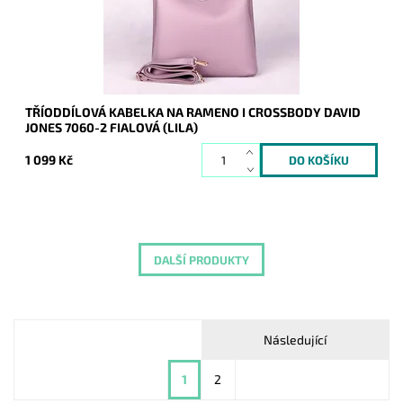
Kód:
20099
Značka:
David Jones Paris
Záruka:
2 roky
TŘÍODDÍLOVÁ KABELKA NA RAMENO I CROSSBODY DAVID
JONES 7060-2 FIALOVÁ (LILA)
1 099 Kč
DALŠÍ PRODUKTY
Následující
1
2