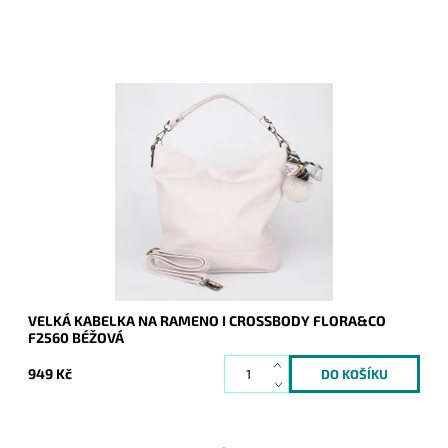
Velká béžová kabelka na rameno značky FLORA&CO na
formát A4, která je vyrobena z velmi příjemného materiálu.
Dostupnost:
Skladem
Kód:
16857
Značka:
FLORA&CO
Záruka:
2 roky
VELKÁ KABELKA NA RAMENO I CROSSBODY FLORA&CO
F2560 BÉŽOVÁ
949 Kč