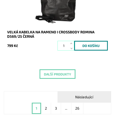
Značka:
ROMINA&CO
Záruka:
2 roky
VELKÁ KABELKA NA RAMENO I CROSSBODY ROMINA
D569/25 ČERNÁ
799 Kč
DALŠÍ PRODUKTY
Následující
1
2
3
...
26