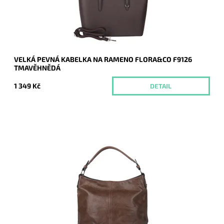
Záruka:
2 roky
VELKÁ PEVNÁ KABELKA NA RAMENO FLORA&CO F9126
TMAVĚHNĚDÁ
1 349 Kč
DETAIL
Jedna z nejprodávanějších kabelek roku 2024 a 2025 je zpět
a v novém designu - je doplněna o aplikaci značky na čelní
straně kabelky.
Dostupnost:
Skladem
Kód:
20945
Značka:
ROMINA&CO
Záruka:
2 roky