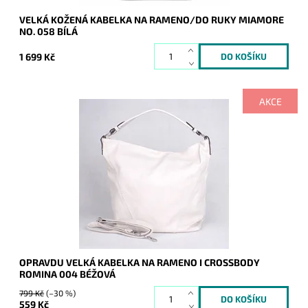
VELKÁ KOŽENÁ KABELKA NA RAMENO/DO RUKY MIAMORE
NO. 058 BÍLÁ
1 699 Kč
AKCE
Ooooopravdu veeeelká béžová kabelka na rameno značky
ROMINA, přesto nádherně vypadá, do níž se bez problémů
vejde formát A4.
Dostupnost:
Skladem
Kód:
9954
Značka:
ROMINA&CO
Záruka:
2 roky
OPRAVDU VELKÁ KABELKA NA RAMENO I CROSSBODY
ROMINA 004 BÉŽOVÁ
799 Kč
(–30 %)
559 Kč