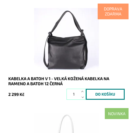
DOPRAVA
ZDARMA
Kabelka na rameno a batoh v jednom provedení! Moderní
italský kvalitní kožený doplněk každé ženy.
Dostupnost:
Skladem
Kód:
7822
Značka:
Vera Pelle
Záruka:
2 roky
KABELKA A BATOH V 1 - VELKÁ KOŽENÁ KABELKA NA
RAMENO A BATOH 12 ČERNÁ
2 299 Kč
NOVINKA
Nadčasová, velká, měkoučká, kožená, bílá se stříbrnými
doplňky na formát A4 prostě supr kabelka pro nás všechny.