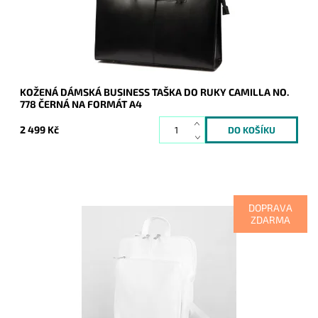
Kód:
20908
Značka:
Camilla (Itálie)
Záruka:
2 roky
KOŽENÁ DÁMSKÁ BUSINESS TAŠKA DO RUKY CAMILLA NO.
778 ČERNÁ NA FORMÁT A4
2 499 Kč
DOPRAVA
ZDARMA
Kožený batoh 7750 střední až velké velikosti, který se díky
posuvným popruhům dá nosit i jako crossbody kabelka.
Dostupnost:
Skladem
Kód:
19979
Značka:
Vera Pelle
Záruka:
2 roky