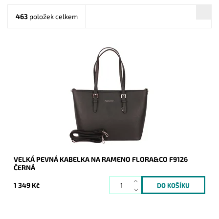
463
položek celkem
Pevná velká elegantní kabelka do ruky i na rameno značky
FLORA&CO se stříbrnými doplňky.
Dostupnost:
Skladem
Kód:
1429
Značka:
FLORA&CO
Záruka:
2 roky
VELKÁ PEVNÁ KABELKA NA RAMENO FLORA&CO F9126
ČERNÁ
1 349 Kč