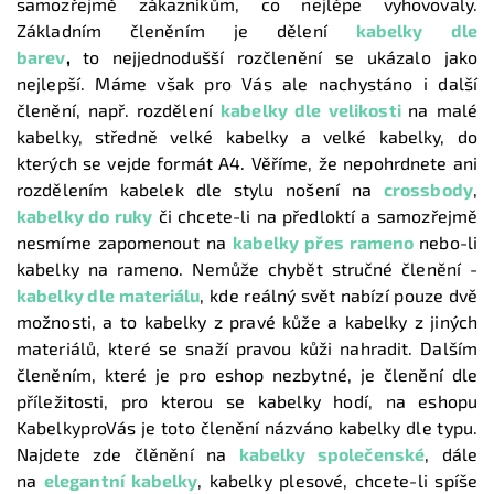
samozřejmě zákazníkům, co nejlépe vyhovovaly.
Základním členěním je dělení
kabelky dle
barev
,
to nejjednodušší rozčlenění se ukázalo jako
nejlepší. Máme však pro Vás ale nachystáno i další
členění, např. rozdělení
kabelky dle velikosti
na malé
kabelky, středně velké kabelky a velké kabelky, do
kterých se vejde formát A4. Věříme, že nepohrdnete ani
rozdělením kabelek dle stylu nošení na
crossbody
,
kabelky do ruky
či chcete-li na předloktí a samozřejmě
nesmíme zapomenout na
kabelky přes rameno
nebo-li
kabelky na rameno. Nemůže chybět stručné členění -
kabelky dle materiálu
, kde reálný svět nabízí pouze dvě
možnosti, a to kabelky z pravé kůže a kabelky z jiných
materiálů, které se snaží pravou kůži nahradit. Dalším
členěním, které je pro eshop nezbytné, je členění dle
příležitosti, pro kterou se kabelky hodí, na eshopu
KabelkyproVás je toto členění názváno kabelky dle typu.
Najdete zde člěnění na
kabelky společenské
, dále
na
elegantní kabelky
, kabelky plesové, chcete-li spíše