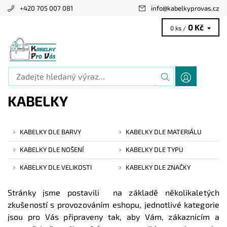
+420 705 007 081
info
@
kabelkyprovas.cz
0 Kč
0 ks /
KABELKY
KABELKY DLE BARVY
KABELKY DLE MATERIÁLU
KABELKY DLE NOŠENÍ
KABELKY DLE TYPU
KABELKY DLE VELIKOSTI
KABELKY DLE ZNAČKY
Stránky jsme postavili na základě několikaletých
zkušeností s provozováním eshopu, jednotlivé kategorie
jsou pro Vás připraveny tak, aby Vám, zákaznicím a