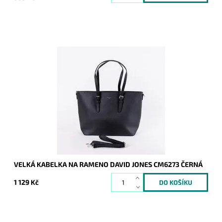
U této velké černé kabelky je výhodou nastavitelnost výšky
uch na 3 různé pozice, což umožňuje nosit kabelku
pohodlně na rameni a...
Dostupnost:
Skladem
Kód:
9414
Značka:
David Jones Paris
Záruka:
2 roky
VELKÁ KABELKA NA RAMENO DAVID JONES CM6273 ČERNÁ
1 129 Kč