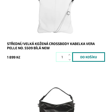
kvalitu a design.
Dostupnost:
Skladem
Kód:
20970
Značka:
Vera Pelle
Záruka:
2 roky
STŘEDNÍ/VELKÁ KOŽENÁ CROSSBODY KABELKA VERA
PELLE NO. 5509 BÍLÁ NEW
1 899 Kč
Velká černá kabelka na rameno značky ROMINA se svislým
prošitím na bocích čelní strany, do níž se vejde formát A4.
Dostupnost:
Skladem
Kód:
20947