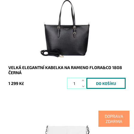
Velká elegantní kabelka na rameno francouzské
značky FLORA&CO na formát A4 v klasické černé barvě z
velmi příjemného materiálu.
Dostupnost:
Skladem
Kód:
16855
Značka:
FLORA&CO
Záruka:
2 roky
VELKÁ ELEGANTNÍ KABELKA NA RAMENO FLORA&CO 1808
ČERNÁ
1 299 Kč
DOPRAVA
ZDARMA
Velká, vzhledově maximalistická kožená crossbody kabelka
italské značky Vera Pelle je určena pro ženy, které ocení