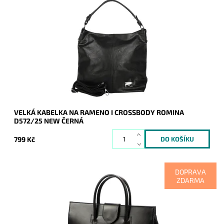
Jedna z nejprodávanějších kabelek roku 2024 a 2025 je zpět
a v novém designu - je doplněna o aplikaci značky na čelní
straně kabelky.
Dostupnost:
Skladem
Kód:
20939
Značka:
ROMINA&CO
Záruka:
2 roky
VELKÁ KABELKA NA RAMENO I CROSSBODY ROMINA
D572/25 NEW ČERNÁ
799 Kč
DOPRAVA
ZDARMA
Velmi elegantní, originální, praktická, velká a cenově dostupná
je tato černá kožená dámská business taška do ruky Camilla
na dokumenty o ...
Dostupnost:
Skladem