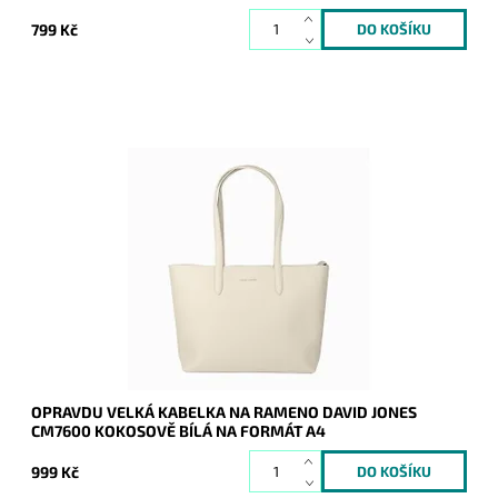
799 Kč
Opravdu velká kokosově bílá kabelka na rameno na formát
A4 s neděleným vnitřním prostorem.
Dostupnost:
Skladem
Kód:
20745
Značka:
David Jones Paris
Záruka:
2 roky
OPRAVDU VELKÁ KABELKA NA RAMENO DAVID JONES
CM7600 KOKOSOVĚ BÍLÁ NA FORMÁT A4
999 Kč