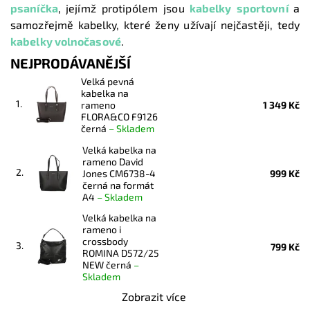
psaníčka
,
jejímž protipólem jsou
kabelky sportovní
a
samozřejmě kabelky, které ženy užívají nejčastěji, tedy
kabelky volnočasové
.
NEJPRODÁVANĚJŠÍ
Velká pevná
kabelka na
1.
rameno
1 349 Kč
FLORA&CO F9126
černá
–
Skladem
Velká kabelka na
rameno David
2.
Jones CM6738-4
999 Kč
černá na formát
A4
–
Skladem
Velká kabelka na
rameno i
crossbody
3.
799 Kč
ROMINA D572/25
NEW černá
–
Skladem
Zobrazit více