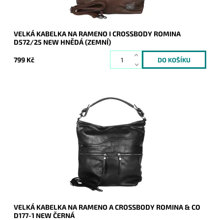
VELKÁ KABELKA NA RAMENO I CROSSBODY ROMINA
D572/25 NEW HNĚDÁ (ZEMNÍ)
799 Kč
Jedna z nejprodávanějších kabelek posledních let - velká
kabelka na rameno, kterou lze díky přídavnému popruhu nosit
i jak crossbody.
Dostupnost:
Skladem
Kód:
20911
Značka:
ROMINA&CO
Záruka:
2 roky
VELKÁ KABELKA NA RAMENO A CROSSBODY ROMINA & CO
D177-1 NEW ČERNÁ