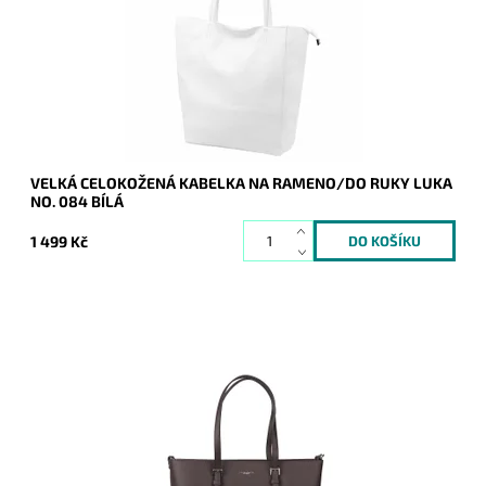
Dostupnost:
Skladem
Kód:
21113
Značka:
Luka
Záruka:
2 roky
VELKÁ CELOKOŽENÁ KABELKA NA RAMENO/DO RUKY LUKA
NO. 084 BÍLÁ
1 499 Kč
Pevná velká elegantní kabelka do ruky i na rameno značky
FLORA&CO se stříbrnými doplňky.
Dostupnost:
Momentálně nedostupné
Kód:
20968
Značka:
FLORA&CO