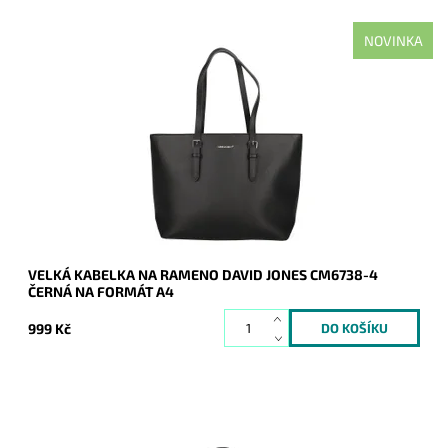
NOVINKA
Nejprodávanější kabelka roku 2025 - velká černá kabelka na
rameno na formát A4 s neděleným vnitřním prostorem.
Dostupnost:
Skladem
Kód:
21135
Značka:
David Jones Paris
Záruka:
2 roky
VELKÁ KABELKA NA RAMENO DAVID JONES CM6738-4
ČERNÁ NA FORMÁT A4
999 Kč