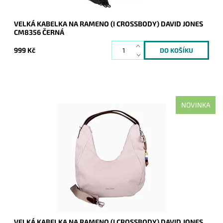
VELKÁ KABELKA NA RAMENO (I CROSSBODY) DAVID JONES
CM8356 ČERNÁ
999 Kč
NOVINKA
Moderní velká jemně matně světlefialová kabelka na rameno
oblíbené francouzské značky David Jones.
Dostupnost:
Skladem
Kód:
21162
Značka:
David Jones Paris
Záruka:
2 roky
VELKÁ KABELKA NA RAMENO (I CROSSBODY) DAVID JONES