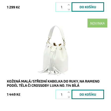
1 299 Kč
NOVINKA
Malá/střední kožená bílá kabelka do ruky, na rameno i
crossbody, kterou lze stáhnout do moderního saku.
Dostupnost:
Skladem
Kód:
21170
Značka:
Luka
Záruka:
2 roky
KOŽENÁ MALÁ/STŘEDNÍ KABELKA DO RUKY, NA RAMENO
PODÉL TĚLA ČI CROSSOBY LUKA NO. 114 BÍLÁ
1 449 Kč