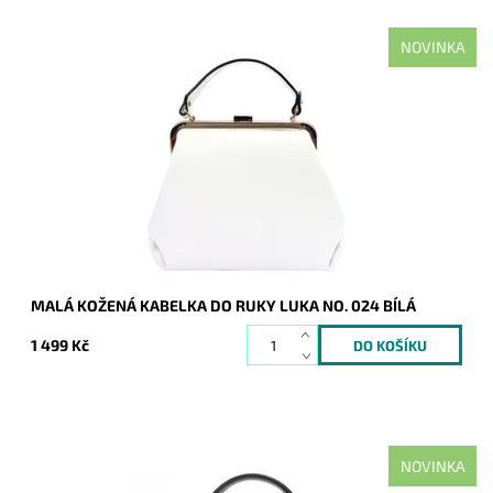
NOVINKA
Elegantní jednoduchá kožená malá bílá kabelka do ruky
italské značky Luka.
Dostupnost:
Skladem
Kód:
21169
Značka:
Luka
Záruka:
2 roky
MALÁ KOŽENÁ KABELKA DO RUKY LUKA NO. 024 BÍLÁ
1 499 Kč
NOVINKA