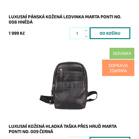
LUXUSNÍ PÁNSKÁ KOŽENÁ LEDVINKA MARTA PONTI NO.
008 HNĚDÁ
1 999 Kč
NOVINKA
Krásné spojení kůže a látkového popruhu, to je luxusní
DOPRAVA
kožená pánská taška na hruď Marta Ponti v černé barvě.
ZDARMA
Dostupnost:
Skladem
Kód:
21151
Značka:
Marta Ponti
Záruka:
2 roky
LUXUSNÍ KOŽENÁ HLADKÁ TAŠKA PŘES HRUĎ MARTA
PONTI NO. 009 ČERNÁ