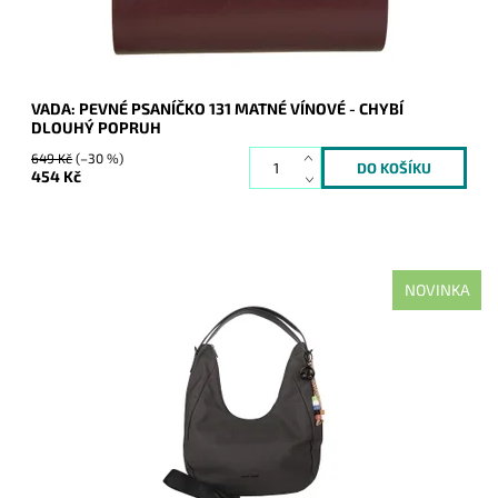
VADA: PEVNÉ PSANÍČKO 131 MATNÉ VÍNOVÉ - CHYBÍ
DLOUHÝ POPRUH
649 Kč
(–30 %)
454 Kč
NOVINKA
Moderní velká černá kabelka na rameno oblíbené
francouzské značky David Jones.
Dostupnost:
Skladem
Kód:
21163
Značka:
David Jones Paris
Záruka:
2 roky