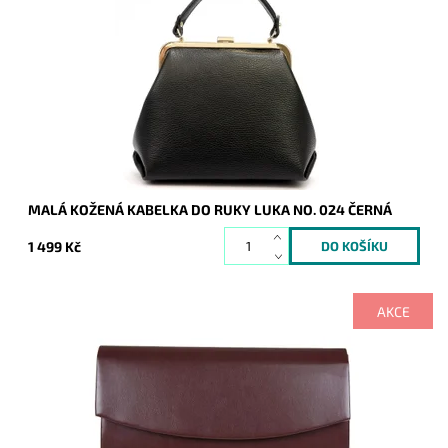
Elegantní jednoduchá kožená malá černá kabelka do ruky
italské značky Luka.
Dostupnost:
Skladem
Kód:
21168
Značka:
Luka
Záruka:
2 roky
MALÁ KOŽENÁ KABELKA DO RUKY LUKA NO. 024 ČERNÁ
1 499 Kč
AKCE
Psaníčko bylo od dodavatele dodáno bez dlouhého popruhu,
nicméně to nebrání nosit psaníčko v ruce.
Dostupnost:
Skladem
Kód:
21164
Značka:
ROMINA&CO
Záruka:
2 roky