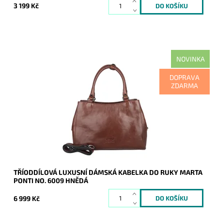
3 199 Kč
NOVINKA
Krásná, originální, výrazná hnědá kabelka, v níž se odráží
DOPRAVA
luxus, kvalita, zručnost i tradice.
ZDARMA
Dostupnost:
Skladem
Kód:
21150
Značka:
Marta Ponti
Záruka:
2 roky
TŘÍODDÍLOVÁ LUXUSNÍ DÁMSKÁ KABELKA DO RUKY MARTA
PONTI NO. 6009 HNĚDÁ
6 999 Kč