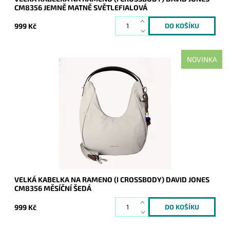
CM8356 JEMNĚ MATNĚ SVĚTLEFIALOVÁ
999 Kč
NOVINKA
Moderní velká měsíční šedá kabelka na rameno oblíbené
francouzské značky David Jones.
Dostupnost:
Skladem
Kód:
21161
Značka:
David Jones Paris
Záruka:
2 roky
VELKÁ KABELKA NA RAMENO (I CROSSBODY) DAVID JONES
CM8356 MĚSÍČNÍ ŠEDÁ
999 Kč