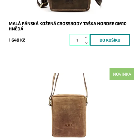
MALÁ PÁNSKÁ KOŽENÁ CROSSBODY TAŠKA NORDEE GM10
HNĚDÁ
1 649 Kč
NOVINKA
Nedílnou "součástí" každého muže je tato střední crossbody
kožená taška v hnědé barvě oblíbené značky Always Wild.
Dostupnost:
Skladem
Kód:
21172
Značka:
Wild
Záruka:
2 roky