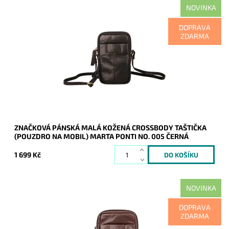
NOVINKA
Malá značková pánská dvouoddílová crossbody taštička
DOPRAVA
Marta Ponti v černé barvě.
ZDARMA
Dostupnost:
Skladem
Kód:
21155
Značka:
Marta Ponti
Záruka:
2 roky
ZNAČKOVÁ PÁNSKÁ MALÁ KOŽENÁ CROSSBODY TAŠTIČKA
(POUZDRO NA MOBIL) MARTA PONTI NO. 005 ČERNÁ
1 699 Kč
NOVINKA
Malá značková pánská dvouoddílová crossbody taštička
DOPRAVA
Marta Ponti v hnědé barvě.
ZDARMA
Dostupnost:
Skladem