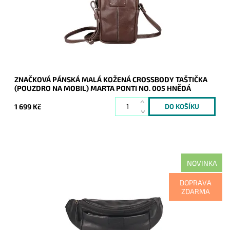
Kód:
21154
Značka:
Marta Ponti
Záruka:
2 roky
ZNAČKOVÁ PÁNSKÁ MALÁ KOŽENÁ CROSSBODY TAŠTIČKA
(POUZDRO NA MOBIL) MARTA PONTI NO. 005 HNĚDÁ
1 699 Kč
NOVINKA
Značková velmi kvalitní pánská kožená ledvinka Marta Ponti v
DOPRAVA
klasické černé barvě.
ZDARMA
Dostupnost:
Skladem
Kód:
21153
Značka:
Marta Ponti
Záruka:
2 roky