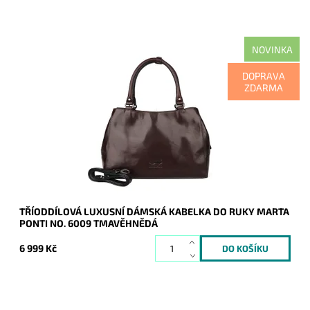
NOVINKA
Krásná, originální, výrazná tmavěhnědá kabelka, v níž se
DOPRAVA
odráží luxus, kvalita, zručnost i tradice.
ZDARMA
Dostupnost:
Skladem
Kód:
21149
Značka:
Marta Ponti
Záruka:
2 roky
TŘÍODDÍLOVÁ LUXUSNÍ DÁMSKÁ KABELKA DO RUKY MARTA
PONTI NO. 6009 TMAVĚHNĚDÁ
6 999 Kč