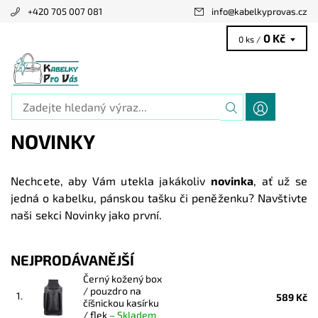
+420 705 007 081
info
@
kabelkyprovas.cz
0 Kč
0 ks /
NOVINKY
Nechcete, aby Vám utekla jakákoliv
novinka
, ať už se
jedná o kabelku, pánskou tašku či peněženku? Navštivte
naši sekci Novinky jako první.
NEJPRODÁVANĚJŠÍ
Černý kožený box
/ pouzdro na
1.
589 Kč
číšnickou kasírku
/ flek
–
Skladem