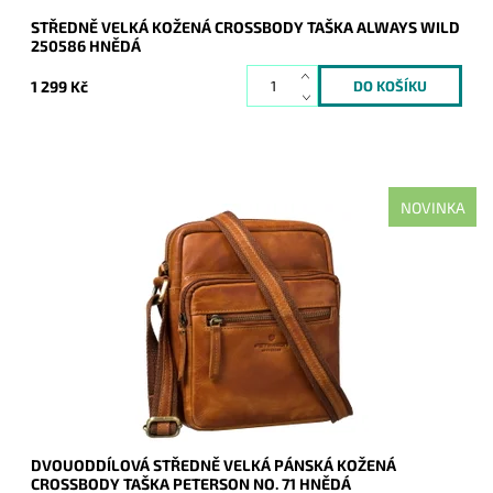
STŘEDNĚ VELKÁ KOŽENÁ CROSSBODY TAŠKA ALWAYS WILD
250586 HNĚDÁ
1 299 Kč
NOVINKA
Středně velká hnědá pánská kožená crossbody taška
Peterson, která je rozdělena na dva samostatné oddíly.
Dostupnost:
Skladem
Kód:
21171
Značka:
Peterson
Záruka:
2 roky
DVOUODDÍLOVÁ STŘEDNĚ VELKÁ PÁNSKÁ KOŽENÁ
CROSSBODY TAŠKA PETERSON NO. 71 HNĚDÁ