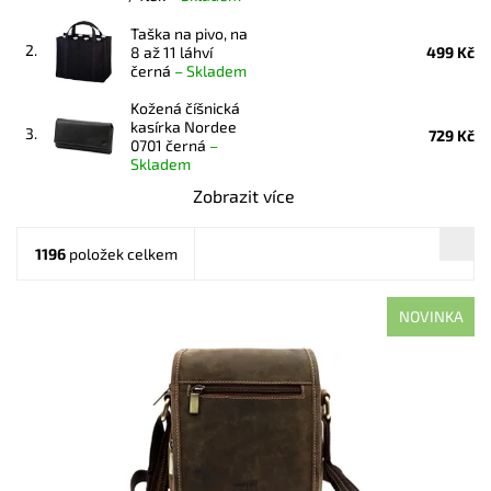
Taška na pivo, na
2.
8 až 11 láhví
499 Kč
černá
–
Skladem
Kožená číšnická
kasírka Nordee
3.
729 Kč
0701 černá
–
Skladem
Zobrazit více
1196
položek celkem
NOVINKA
Malá až středně velká hnědá pánská kožená crossbody taška
zaručuje komfort při každodenním užití.
Dostupnost:
Skladem
Kód:
21173
Značka:
Nordee
Záruka:
2 roky