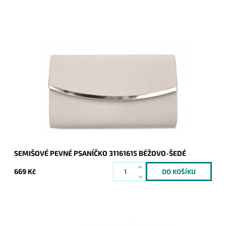
Elegantní semišové pevné psaníčko v béžovo-šedé barvě s
lesklým proužkem podél spodní hrany klopy je oblíbeným
doplňkem a doprovodí ženu nejen do...
Dostupnost:
Skladem
Kód:
21017
Značka:
ROMINA&CO
Záruka:
2 roky
SEMIŠOVÉ PEVNÉ PSANÍČKO 31161615 BÉŽOVO-ŠEDÉ
669 Kč
Elegantní semišové pevné psaníčko v růžové barvě s lesklým