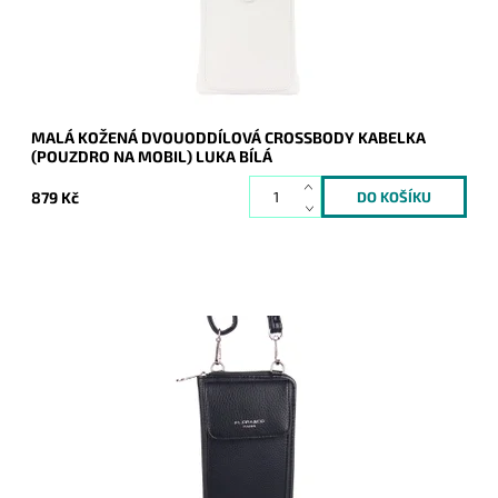
Značka:
Luka
Záruka:
2 roky
MALÁ KOŽENÁ DVOUODDÍLOVÁ CROSSBODY KABELKA
(POUZDRO NA MOBIL) LUKA BÍLÁ
879 Kč
Malá dvouoddílová crossbody v černé barvě, která je z přední
části pouzdrem na mobil a v zadní části peněženkou.
Dostupnost:
Skladem
Kód:
20799
Značka:
FLORA&CO
Záruka:
2 roky