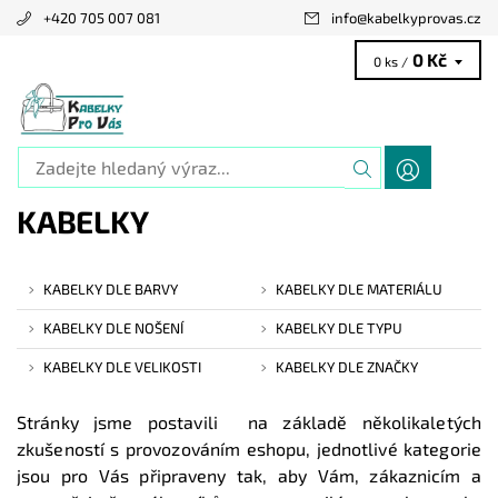
+420 705 007 081
info
@
kabelkyprovas.cz
0 Kč
0 ks /
KABELKY
KABELKY DLE BARVY
KABELKY DLE MATERIÁLU
KABELKY DLE NOŠENÍ
KABELKY DLE TYPU
KABELKY DLE VELIKOSTI
KABELKY DLE ZNAČKY
Stránky jsme postavili na základě několikaletých
zkušeností s provozováním eshopu, jednotlivé kategorie
jsou pro Vás připraveny tak, aby Vám, zákaznicím a