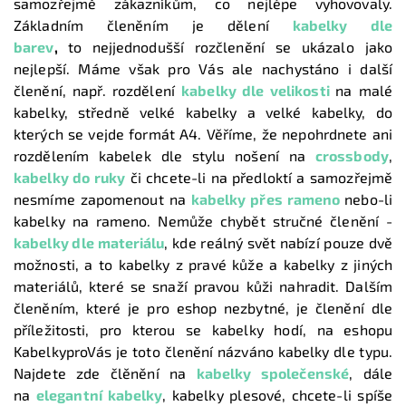
samozřejmě zákazníkům, co nejlépe vyhovovaly.
Základním členěním je dělení
kabelky dle
barev
,
to nejjednodušší rozčlenění se ukázalo jako
nejlepší. Máme však pro Vás ale nachystáno i další
členění, např. rozdělení
kabelky dle velikosti
na malé
kabelky, středně velké kabelky a velké kabelky, do
kterých se vejde formát A4. Věříme, že nepohrdnete ani
rozdělením kabelek dle stylu nošení na
crossbody
,
kabelky do ruky
či chcete-li na předloktí a samozřejmě
nesmíme zapomenout na
kabelky přes rameno
nebo-li
kabelky na rameno. Nemůže chybět stručné členění -
kabelky dle materiálu
, kde reálný svět nabízí pouze dvě
možnosti, a to kabelky z pravé kůže a kabelky z jiných
materiálů, které se snaží pravou kůži nahradit. Dalším
členěním, které je pro eshop nezbytné, je členění dle
příležitosti, pro kterou se kabelky hodí, na eshopu
KabelkyproVás je toto členění názváno kabelky dle typu.
Najdete zde člěnění na
kabelky společenské
, dále
na
elegantní kabelky
, kabelky plesové, chcete-li spíše