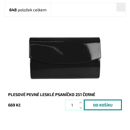
648
položek celkem
Elegantní lesklé pevné psaníčko v černé barvě je nezbytným
doplňkem a doprovodí ženu nejen do společnosti.
Dostupnost:
Skladem
Kód:
16711
Značka:
ROMINA&CO
Záruka:
2 roky
PLESOVÉ PEVNÉ LESKLÉ PSANÍČKO 251 ČERNÉ
669 Kč