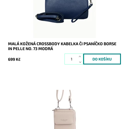
Kód:
21045
Značka:
Borse in pelle
Záruka:
2 roky
MALÁ KOŽENÁ CROSSBODY KABELKA ČI PSANÍČKO BORSE
IN PELLE NO. 73 MODRÁ
699 Kč
Malá dvouoddílová crossbody v béžové barvě, která je z
přední části pouzdrem na mobil a v zadní části peněženkou.
Dostupnost:
Momentálně nedostupné
Kód:
20801
Značka:
FLORA&CO
Záruka:
2 roky