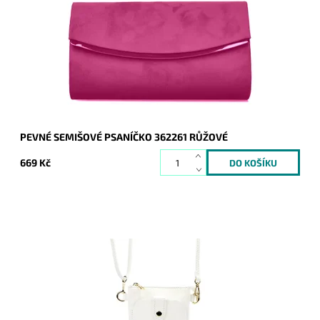
proužkem podél spodní hrany klopy je oblíbeným doplňkem a
doprovodí ženu nejen do...
Dostupnost:
Skladem
Kód:
21014
Značka:
ROMINA&CO
Záruka:
2 roky
PEVNÉ SEMIŠOVÉ PSANÍČKO 362261 RŮŽOVÉ
669 Kč
Malá dvouoddílová crossbody kabelka Luka v bílé barvě, která
je z přední části pouzdrem na mobil a v zadní malou kabelkou.
Dostupnost:
Skladem
Kód:
20872