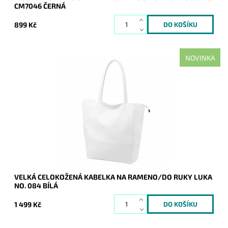
CM7046 ČERNÁ
899 Kč
NOVINKA
Nadčasová, velká, měkoučká, kožená, bílá se stříbrnými
doplňky na formát A4 prostě supr kabelka pro nás všechny.
Dostupnost:
Skladem
Kód:
21113
Značka:
Luka
Záruka:
2 roky
VELKÁ CELOKOŽENÁ KABELKA NA RAMENO/DO RUKY LUKA
NO. 084 BÍLÁ
1 499 Kč