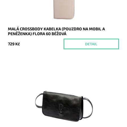
MALÁ CROSSBODY KABELKA (POUZDRO NA MOBIL A
PENĚŽENKA) FLORA 60 BÉŽOVÁ
729 Kč
DETAIL
Kouzelná kožená černá crossbody značky Florence, vhodná
ke každodennímu nošení. Splní očekávání i nejnáročnějších
žen.
Dostupnost:
Momentálně nedostupné
Kód:
20555
Značka:
Florence
Záruka:
2 roky