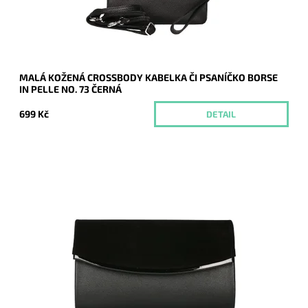
Záruka:
2 roky
MALÁ KOŽENÁ CROSSBODY KABELKA ČI PSANÍČKO BORSE
IN PELLE NO. 73 ČERNÁ
699 Kč
DETAIL
Elegantní částečně semišové pevné psaníčko v černé barvě s
lesklým proužkem podél spodní hrany klopy je oblíbeným
doplňkem a doprovodí ženu nejen...
Dostupnost:
Skladem
Kód:
20708
Značka:
ROMINA&CO
Záruka:
2 roky