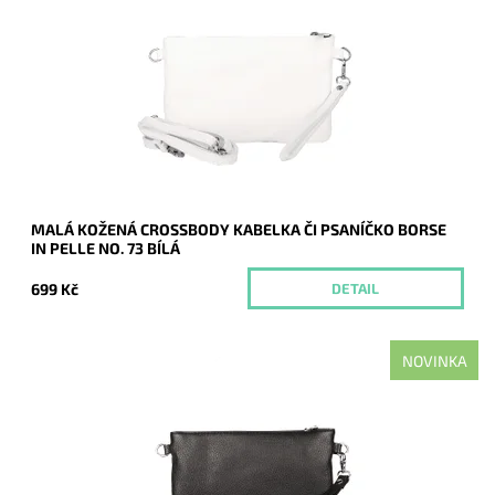
Malá kožená bílá crossbody kabelka značky Borse in Pelle,
kterou lze využívat i díky krátkému uchu jako psaníčko.
Dostupnost:
Momentálně nedostupné
Kód:
21043
Značka:
Borse in pelle
Záruka:
2 roky
MALÁ KOŽENÁ CROSSBODY KABELKA ČI PSANÍČKO BORSE
IN PELLE NO. 73 BÍLÁ
699 Kč
DETAIL
NOVINKA
Malá kožená černá crossbody kabelka značky Borse in Pelle,
kterou lze využívat i díky krátkému uchu jako psaníčko.
Dostupnost:
Momentálně nedostupné
Kód:
21042
Značka:
Borse in pelle