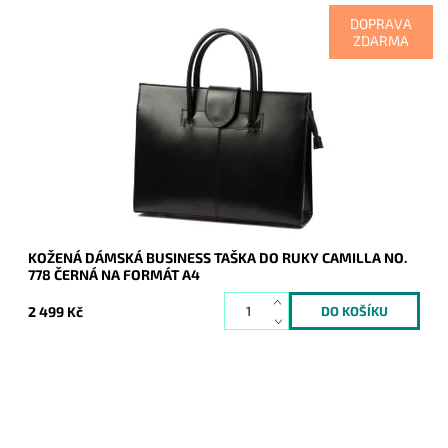
DOPRAVA
ZDARMA
Velmi elegantní, originální, praktická, velká a cenově dostupná
je tato černá kožená dámská business taška do ruky Camilla
na dokumenty o ...
Dostupnost:
Skladem
Kód:
20908
Značka:
Camilla (Itálie)
Záruka:
2 roky
KOŽENÁ DÁMSKÁ BUSINESS TAŠKA DO RUKY CAMILLA NO.
778 ČERNÁ NA FORMÁT A4
2 499 Kč