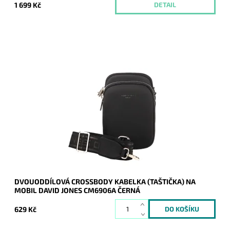
1 699 Kč
DETAIL
Moderní dvouoddílová černá crossbody kabelka David Jones
dnes tak často využívaná na nošení mobilu, peněženky a
vybraných dokladů.
Dostupnost:
Skladem
Kód:
20444
Značka:
David Jones Paris
Záruka:
2 roky
DVOUODDÍLOVÁ CROSSBODY KABELKA (TAŠTIČKA) NA
MOBIL DAVID JONES CM6906A ČERNÁ
629 Kč