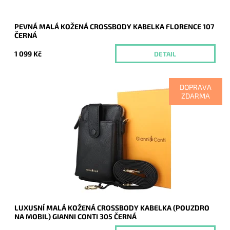
PEVNÁ MALÁ KOŽENÁ CROSSBODY KABELKA FLORENCE 107
ČERNÁ
1 099 Kč
DETAIL
DOPRAVA
ZDARMA
Malá dvouoddílová značková crossbody Gianni Conti v černé
barvě, která je z přední části pouzdrem na mobil a v zadní
malou kabelkou se sloty na...
Dostupnost:
Momentálně nedostupné
Kód:
20484
Značka:
Gianni Conti
Záruka:
2 roky
LUXUSNÍ MALÁ KOŽENÁ CROSSBODY KABELKA (POUZDRO
NA MOBIL) GIANNI CONTI 305 ČERNÁ