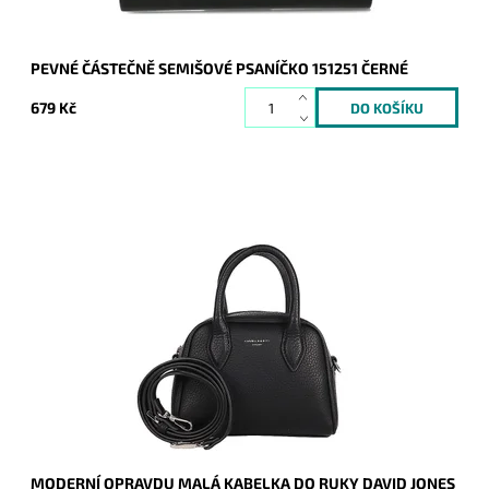
PEVNÉ ČÁSTEČNĚ SEMIŠOVÉ PSANÍČKO 151251 ČERNÉ
679 Kč
Moderní opravdu malá kabelky do ruky David Jones v černé
barvě.
Dostupnost:
Skladem
Kód:
20257
Značka:
David Jones Paris
Záruka:
2 roky
MODERNÍ OPRAVDU MALÁ KABELKA DO RUKY DAVID JONES