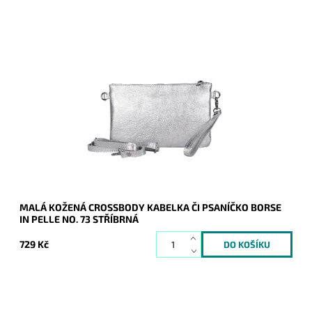
Malá kožená stříbrná crossbody kabelka značky Borse in
Pelle, kterou lze využívat i díky krátkému uchu jako psaníčko.
Dostupnost:
Skladem
Kód:
21051
Značka:
Borse in pelle
Záruka:
2 roky
MALÁ KOŽENÁ CROSSBODY KABELKA ČI PSANÍČKO BORSE
IN PELLE NO. 73 STŘÍBRNÁ
729 Kč