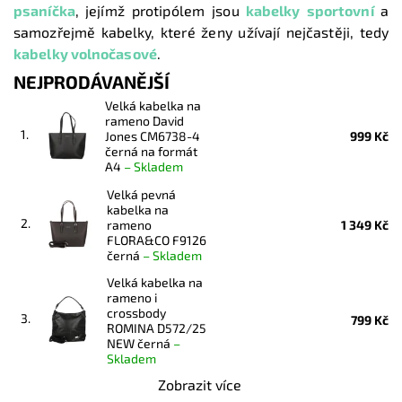
psaníčka
,
jejímž protipólem jsou
kabelky sportovní
a
samozřejmě kabelky, které ženy užívají nejčastěji, tedy
kabelky volnočasové
.
NEJPRODÁVANĚJŠÍ
Velká kabelka na
rameno David
1.
Jones CM6738-4
999 Kč
černá na formát
A4
–
Skladem
Velká pevná
kabelka na
2.
rameno
1 349 Kč
FLORA&CO F9126
černá
–
Skladem
Velká kabelka na
rameno i
crossbody
3.
799 Kč
ROMINA D572/25
NEW černá
–
Skladem
Zobrazit více