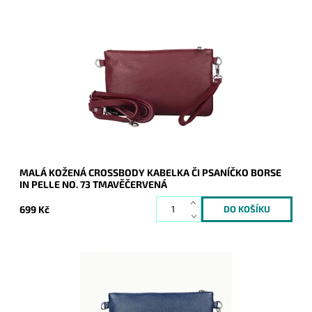
Malá kožená tmavěčervená crossbody kabelka značky Borse
in Pelle, kterou lze využívat i díky krátkému uchu jako
psaníčko.
Dostupnost:
Skladem
Kód:
21049
Značka:
Borse in pelle
Záruka:
2 roky
MALÁ KOŽENÁ CROSSBODY KABELKA ČI PSANÍČKO BORSE
IN PELLE NO. 73 TMAVĚČERVENÁ
699 Kč
Malá kožená modrá crossbody kabelka značky Borse in Pelle,
kterou lze využívat i díky krátkému uchu jako psaníčko.
Dostupnost:
Skladem