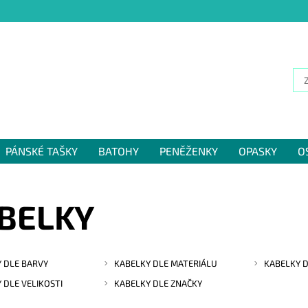
PÁNSKÉ TAŠKY
BATOHY
PENĚŽENKY
OPASKY
O
NÁM
BELKY
 DLE BARVY
KABELKY DLE MATERIÁLU
KABELKY D
 DLE VELIKOSTI
KABELKY DLE ZNAČKY