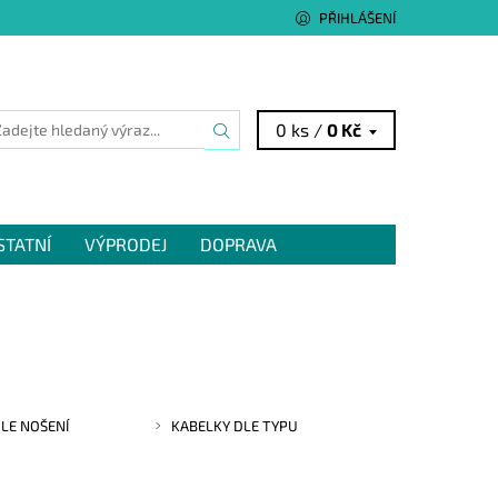
PŘIHLÁŠENÍ
0 ks /
0 Kč
STATNÍ
VÝPRODEJ
DOPRAVA
LE NOŠENÍ
KABELKY DLE TYPU