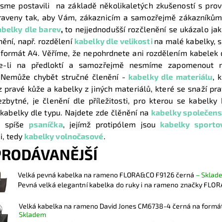
jsme postavili na základě několikaletých zkušeností s prov
raveny tak, aby Vám, zákaznicím a samozřejmě zákazníkům,
abelky dle barev
,
to nejjednodušší rozčlenění se ukázalo ja
nění, např. rozdělení
kabelky dle velikosti
na malé kabelky, s
 formát A4. Věříme, že nepohrdnete ani rozdělením kabelek 
te-li na předloktí a samozřejmě nesmíme zapomenout
 Nemůže chybět stručné členění -
kabelky dle materiálu
, 
z pravé kůže a kabelky z jiných materiálů, které se snaží pra
zbytné, je členění dle příležitosti, pro kterou se kabelky
kabelky dle typu. Najdete zde člěnění na
kabelky společen
i spíše
psaníčka
,
jejímž protipólem jsou
kabelky sporto
i, tedy
kabelky volnočasové
.
PRODÁVANĚJŠÍ
Velká pevná kabelka na rameno FLORA&CO F9126 černá
–
Sklad
Pevná velká elegantní kabelka do ruky i na rameno značky FLOR
Velká kabelka na rameno David Jones CM6738-4 černá na formá
Skladem