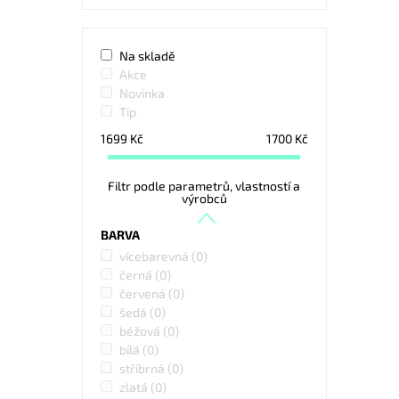
Na skladě
Akce
Novinka
Tip
1699
Kč
1700
Kč
Filtr podle parametrů, vlastností a
výrobců
BARVA
vícebarevná
(0)
černá
(0)
červená
(0)
šedá
(0)
béžová
(0)
bílá
(0)
stříbrná
(0)
zlatá
(0)