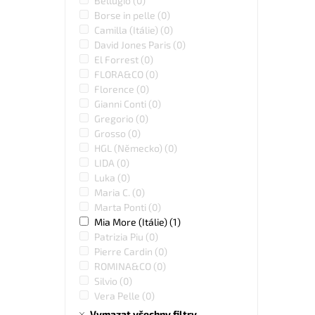
Bellugio
(0)
Borse in pelle
(0)
Camilla (Itálie)
(0)
David Jones Paris
(0)
El Forrest
(0)
FLORA&CO
(0)
Florence
(0)
Gianni Conti
(0)
Gregorio
(0)
Grosso
(0)
HGL (Německo)
(0)
LIDA
(0)
Luka
(0)
Maria C.
(0)
Marta Ponti
(0)
Mia More (Itálie)
(1)
Patrizia Piu
(0)
Pierre Cardin
(0)
ROMINA&CO
(0)
Silvio
(0)
Vera Pelle
(0)
Vymazat všechny filtry