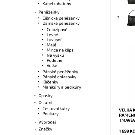
Kabelkobatohy
Peněženky
3.
Číšnické peněženky
Dámské peněženky
Celozipové
Levné
Luxusní
Malé
Mince na klips
Na výšku
Nadčaso
Podélné
tmavěví
Velké
formát A
Pánské peněženky
všechny
Pánské dolarovky
Dostupn
Klíčenky
Kód:
Manikúry a pedikúry
Značka:
Opasky
Záruka:
Ostatní
Cestovní kufry
VELKÁ 
Poukazy
RAMENO
TMAVĚV
Výprodej
Značky
1 699 Kč