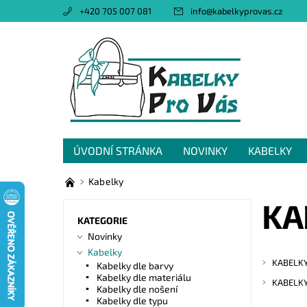
+420 705 007 081
info
@
kabelkyprovas.cz
ÚVODNÍ STRÁNKA
NOVINKY
KABELKY
OBCHODNÍ PODMÍNKY
GDPR
NAPIŠTE 
Kabelky
KA
KATEGORIE
Novinky
Kabelky
KABELKY
Kabelky dle barvy
Kabelky dle materiálu
KABELKY
Kabelky dle nošení
Kabelky dle typu