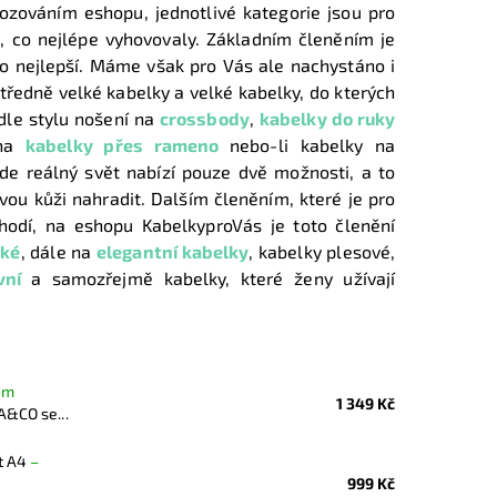
ozováním eshopu, jednotlivé kategorie jsou pro
 co nejlépe vyhovovaly. Základním členěním je
ko nejlepší. Máme však pro Vás ale nachystáno i
tředně velké kabelky a velké kabelky, do kterých
dle stylu nošení na
crossbody
,
kabelky do ruky
 na
kabelky přes rameno
nebo-li kabelky na
kde reálný svět nabízí pouze dvě možnosti, a to
vou kůži nahradit. Dalším členěním, které je pro
 hodí, na eshopu KabelkyproVás je toto členění
ské
, dále na
elegantní kabelky
, kabelky plesové,
vní
a samozřejmě kabelky, které ženy užívají
em
1 349 Kč
A&CO se...
t A4
–
999 Kč