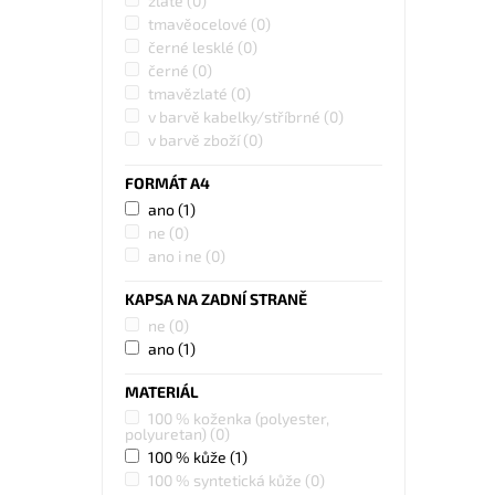
zlaté
(0)
tmavěocelové
(0)
černé lesklé
(0)
černé
(0)
tmavězlaté
(0)
v barvě kabelky/stříbrné
(0)
v barvě zboží
(0)
FORMÁT A4
ano
(1)
ne
(0)
ano i ne
(0)
KAPSA NA ZADNÍ STRANĚ
ne
(0)
ano
(1)
MATERIÁL
100 % koženka (polyester,
polyuretan)
(0)
100 % kůže
(1)
100 % syntetická kůže
(0)