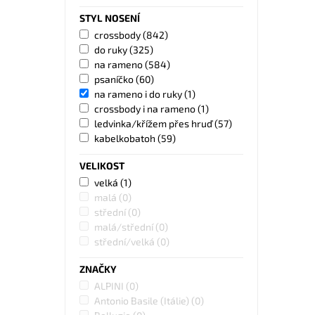
STYL NOSENÍ
crossbody
(842)
do ruky
(325)
na rameno
(584)
psaníčko
(60)
na rameno i do ruky
(1)
crossbody i na rameno
(1)
ledvinka/křížem přes hruď
(57)
kabelkobatoh
(59)
VELIKOST
velká
(1)
malá
(0)
střední
(0)
malá/střední
(0)
střední/velká
(0)
ZNAČKY
ALPINI
(0)
Antonio Basile (Itálie)
(0)