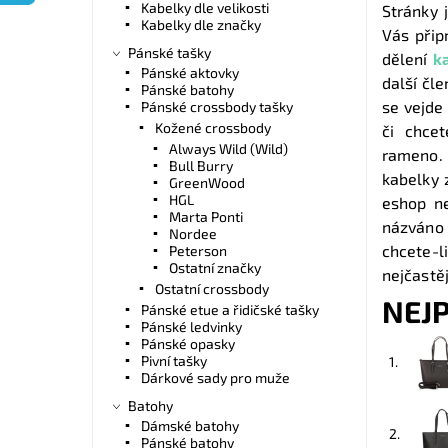
Kabelky dle velikosti
Stránky 
Kabelky dle značky
Vás přip
Pánské tašky
dělení
k
Pánské aktovky
další čle
Pánské batohy
se vejde
Pánské crossbody tašky
Kožené crossbody
či chce
Always Wild (Wild)
rameno.
Bull Burry
kabelky 
GreenWood
HGL
eshop ne
Marta Ponti
názváno 
Nordee
chcete-l
Peterson
Ostatní značky
nejčastěj
Ostatní crossbody
NEJ
Pánské etue a řidičské tašky
Pánské ledvinky
Pánské opasky
Pivní tašky
1.
Dárkové sady pro muže
Batohy
Dámské batohy
2.
Pánské batohy