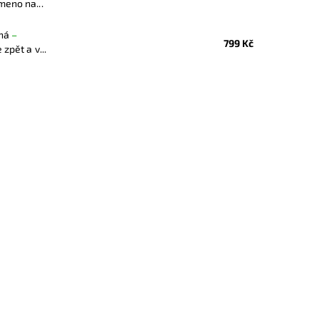
meno na...
rná
–
799 Kč
zpět a v...