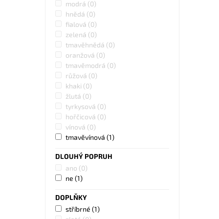
modrá
(0)
hnědá
(0)
fialová
(0)
zelená
(0)
tmavěhnědá
(0)
oranžová
(0)
tmavěmodrá
(0)
růžová
(0)
khaki
(0)
žlutá
(0)
tyrkysová
(0)
hořčicová
(0)
vínová
(0)
tmavěvínová
(1)
DLOUHÝ POPRUH
ano
(0)
ne
(1)
DOPLŇKY
stříbrné
(1)