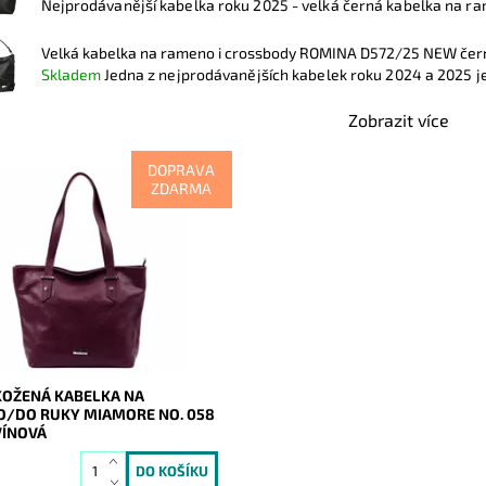
Nejprodávanější kabelka roku 2025 - velká černá kabelka na ra
Velká kabelka na rameno i crossbody ROMINA D572/25 NEW če
Skladem
Jedna z nejprodávanějších kabelek roku 2024 a 2025 je 
Zobrazit více
DOPRAVA
ZDARMA
vá, velká, měkoučká, kožená,
nová se stříbrnými doplňky na
4, prostě supr kabelka pro nás
.
ost:
Skladem
20851
Mia More (Itálie)
2 roky
KOŽENÁ KABELKA NA
/DO RUKY MIAMORE NO. 058
ÍNOVÁ