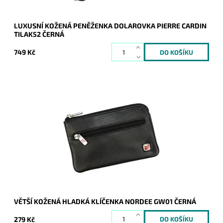
LUXUSNÍ KOŽENÁ PENĚŽENKA DOLAROVKA PIERRE CARDIN
TILAK52 ČERNÁ
749 Kč
Větší kožená černá klíčenka se uzavírá na zip, vnitřní část
je opatřena řetízkem s kroužkem na přichycení klíčů.
Dostupnost:
Skladem
Kód:
16818
Značka:
Nordee
Záruka:
2 roky
VĚTŠÍ KOŽENÁ HLADKÁ KLÍČENKA NORDEE GW01 ČERNÁ
279 Kč