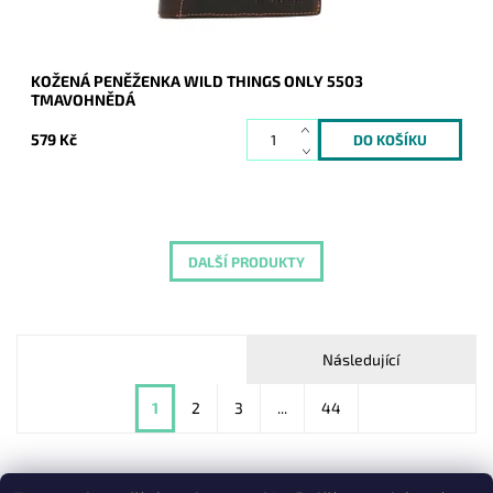
KOŽENÁ PENĚŽENKA WILD THINGS ONLY 5503
TMAVOHNĚDÁ
579 Kč
DALŠÍ PRODUKTY
Následující
1
2
3
...
44