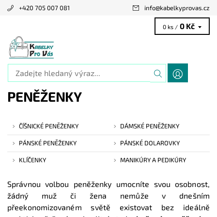
+420 705 007 081
info
@
kabelkyprovas.cz
0 Kč
0 ks /
PENĚŽENKY
ČÍŠNICKÉ PENĚŽENKY
DÁMSKÉ PENĚŽENKY
PÁNSKÉ PENĚŽENKY
PÁNSKÉ DOLAROVKY
KLÍČENKY
MANIKÚRY A PEDIKÚRY
Správnou volbou peněženky umocníte svou osobnost,
žádný muž či žena nemůže v dnešním
přeekonomizovaném světě existovat bez ideálně