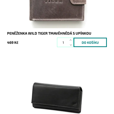
Značka:
Wild
Záruka:
2 roky
PENĚŽENKA WILD TIGER TMAVĚHNĚDÁ S UPÍNKOU
469 Kč
Velká klasická číšnická peněženka - kasírka v černé barvě
značky Nordee.
Dostupnost:
Skladem
Kód:
20594
Značka:
Nordee
Záruka:
2 roky