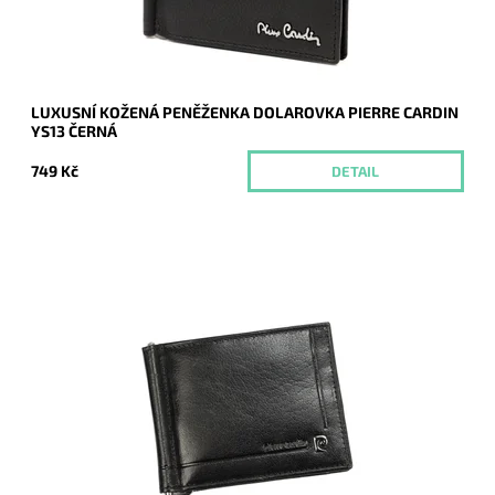
Záruka:
2 roky
LUXUSNÍ KOŽENÁ PENĚŽENKA DOLAROVKA PIERRE CARDIN
YS13 ČERNÁ
749 Kč
DETAIL
Černá luxusní pánská kožená peněženka - dolarovka známé
značky Pierre Cardin z pevné hladké kůže, je nezbytným
doplňkem každého moderního muže.
Dostupnost:
Skladem
Kód:
16633
Značka:
Pierre Cardin
Záruka:
2 roky