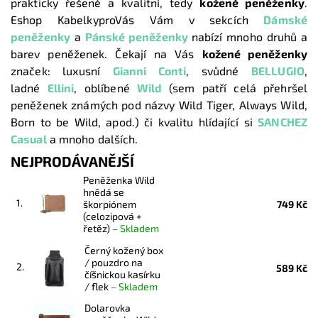
prakticky řešené a kvalitní, tedy
kožené peněženky
.
Eshop KabelkyproVás Vám v sekcích
Dámské
peněženky
a
Pánské peněženky
nabízí mnoho druhů a
barev peněženek. Čekají na Vás
kožené peněženky
značek: luxusní
Gianni Conti
, svůdné
BELLUGIO
,
ladné
Ellini
, oblíbené
Wild
(sem patří celá přehršel
peněženek známých pod názvy Wild Tiger, Always Wild,
Born to be Wild, apod.) či kvalitu hlídající si
SANCHEZ
Casual
a mnoho dalších.
NEJPRODÁVANĚJŠÍ
Peněženka Wild
hnědá se
1.
škorpiónem
749 Kč
(celozipová +
řetěz)
–
Skladem
Černý kožený box
/ pouzdro na
2.
589 Kč
číšnickou kasírku
/ flek
–
Skladem
Dolarovka