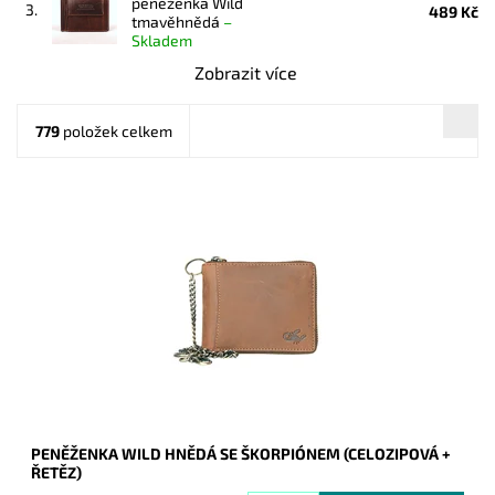
peněženka Wild
3.
489 Kč
tmavěhnědá
–
Skladem
Zobrazit více
779
položek celkem
Dostupnost:
Skladem
Kód:
157
Značka:
Wild
Záruka:
2 roky
PENĚŽENKA WILD HNĚDÁ SE ŠKORPIÓNEM (CELOZIPOVÁ +
ŘETĚZ)