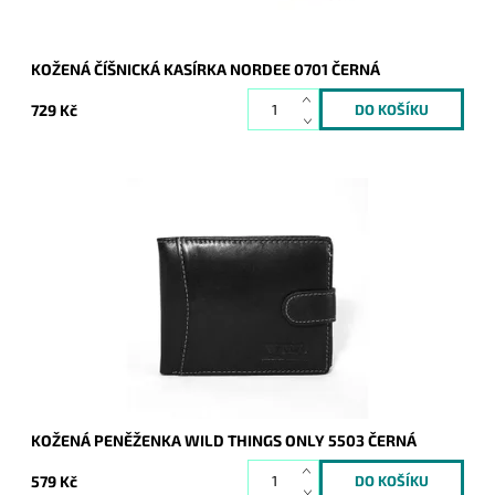
KOŽENÁ ČÍŠNICKÁ KASÍRKA NORDEE 0701 ČERNÁ
729 Kč
Podélně orientovaná peněženka s uzavíráním z kvalitní kůže
příjemně překvapí nejednoho muže svou cenou, vzhledem i
praktičností.
Dostupnost:
Skladem
Kód:
7807
Značka:
WILD things only !!!
Záruka:
2 roky
KOŽENÁ PENĚŽENKA WILD THINGS ONLY 5503 ČERNÁ
579 Kč