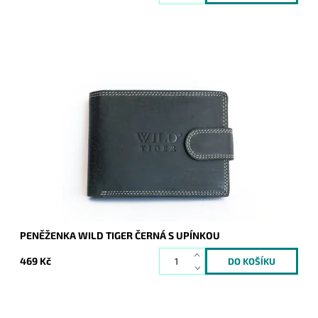
Černá peněženka z broušené kůže orientovaná podélně s
vyraženým logem Wild Tiger na přední straně.
Dostupnost:
Skladem
Kód:
704
Značka:
Wild
Záruka:
2 roky
PENĚŽENKA WILD TIGER ČERNÁ S UPÍNKOU
469 Kč