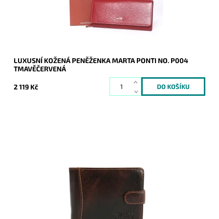
Kód:
8595
Značka:
Marta Ponti
Záruka:
2 roky
LUXUSNÍ KOŽENÁ PENĚŽENKA MARTA PONTI NO. P004
TMAVĚČERVENÁ
2 119 Kč
Podélně orientovaná peněženka s uzavíráním z kvalitní kůže
příjemně překvapí nejednoho muže svou cenou, vzhledem i
praktičností.
Dostupnost:
Skladem
Kód:
7806
Značka:
WILD things only !!!
Záruka:
2 roky