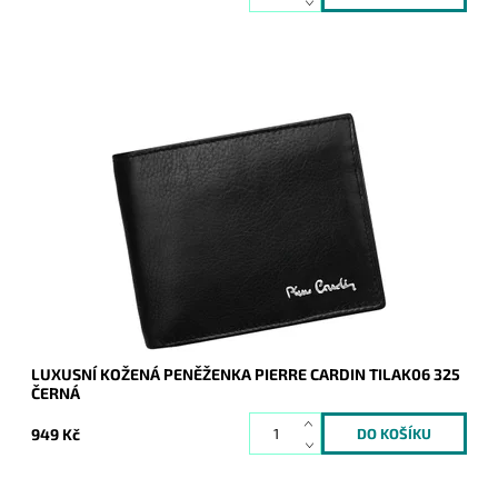
Nezbytným doplňkem každého moderního muže je tato
luxusní pánská kožená peněženka v černé barvě ochrannou
vrstvou RFID známé...
Dostupnost:
Skladem
Kód:
8818
Značka:
Pierre Cardin
Záruka:
2 roky
LUXUSNÍ KOŽENÁ PENĚŽENKA PIERRE CARDIN TILAK06 325
ČERNÁ
949 Kč