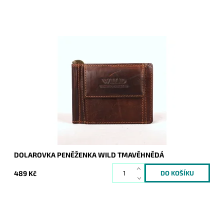
Velmi pevná odolná pánská kožená peněženka dolarovka
Wild Things only tmavěhnědé barvy.
Dostupnost:
Skladem
Kód:
876
Značka:
Wild
Záruka:
2 roky
DOLAROVKA PENĚŽENKA WILD TMAVĚHNĚDÁ
489 Kč
Velká klasická číšnická peněženka - kasírka v černé barvě od