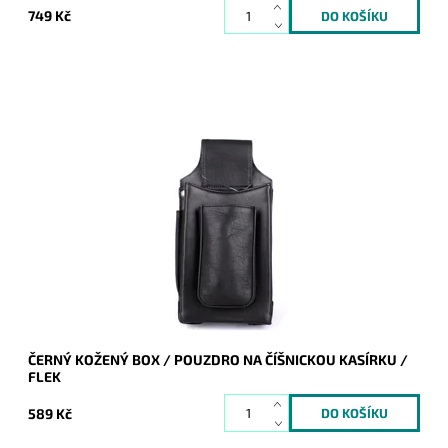
749 Kč
Černý pevný kožený box - pouzdro na číšnickou kasírku, který
lze přidělat na opasek.
Dostupnost:
Skladem
Kód:
9922
Značka:
Bellugio
Záruka:
2 roky
ČERNÝ KOŽENÝ BOX / POUZDRO NA ČÍŠNICKOU KASÍRKU /
FLEK
589 Kč