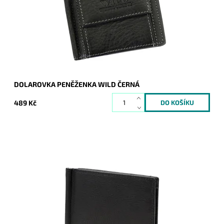
Dostupnost:
Skladem
Kód:
684
Značka:
Wild
Záruka:
2 roky
DOLAROVKA PENĚŽENKA WILD ČERNÁ
489 Kč
Černá luxusní pánská kožená peněženka - dolarovka známé
značky Pierre Cardin z velmi příjemné, ale pevné kůže, je
nezbytným doplňkem...
Dostupnost:
Momentálně nedostupné
Kód:
20294
Značka:
Pierre Cardin