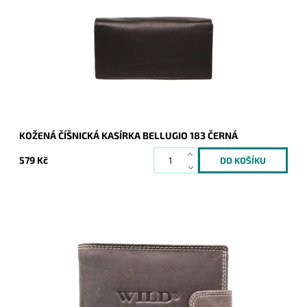
značky Bellugio.
Dostupnost:
Skladem
Kód:
8733
Značka:
Bellugio
Záruka:
2 roky
KOŽENÁ ČÍŠNICKÁ KASÍRKA BELLUGIO 183 ČERNÁ
579 Kč
Tmavěhnědá peněženka z broušené kůže orientovaná
podélně s vyraženým logem Wild Tiger na přední straně.
Dostupnost:
Skladem
Kód:
703