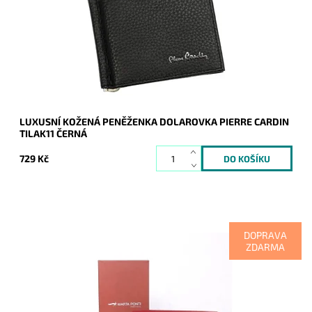
nezbytným doplňkem...
Dostupnost:
Skladem
Kód:
16632
Značka:
Pierre Cardin
Záruka:
2 roky
LUXUSNÍ KOŽENÁ PENĚŽENKA DOLAROVKA PIERRE CARDIN
TILAK11 ČERNÁ
729 Kč
DOPRAVA
ZDARMA
Luxusní tmavěčervená peněženka kde uvnitř je vše přehledně
uspořádané a po otevření peněženky v ní vše hned naleznete.
Tradice značky Marta...
Dostupnost:
Skladem