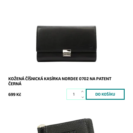
Velká klasická číšnická peněženka - kasírka v černé barvě od
značky Nordee na zacvakávací patent.
Dostupnost:
Skladem
Kód:
20593
Značka:
Nordee
Záruka:
2 roky
KOŽENÁ ČÍŠNICKÁ KASÍRKA NORDEE 0702 NA PATENT
ČERNÁ
699 Kč
Velmi pevná odolná pánská kožená peněženka dolarovka
Wild Things only černé barvy.