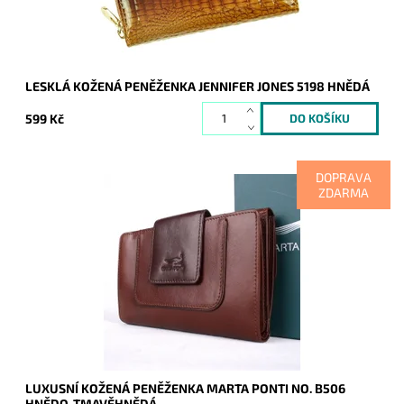
Záruka:
2 roky
LESKLÁ KOŽENÁ PENĚŽENKA JENNIFER JONES 5198 HNĚDÁ
599 Kč
DOPRAVA
ZDARMA
Kožená značková dámská peněženka v jedinečné barevné
kombinaci hnědé a tmavěhnědé, kde je vidět soulad vzhledu,
luxusu, kvality i praktičnosti.
Dostupnost:
Skladem
Kód:
7956
Značka:
Marta Ponti
Záruka:
2 roky
LUXUSNÍ KOŽENÁ PENĚŽENKA MARTA PONTI NO. B506
HNĚDO-TMAVĚHNĚDÁ