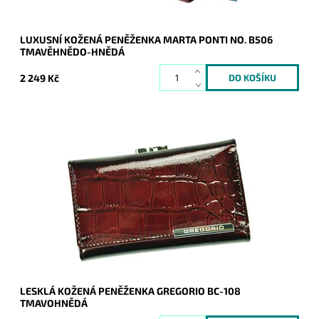
LUXUSNÍ KOŽENÁ PENĚŽENKA MARTA PONTI NO. B506
TMAVĚHNĚDO-HNĚDÁ
2 249 Kč
Velmi krásná peněženka v tmavohnědé barvě, jejíž povrch je
hladký a je strukturován do hadí či krokodýlí kůže. Peněženka
je v...
Dostupnost:
Skladem
Kód:
9339
Značka:
Gregorio
Záruka:
2 roky
LESKLÁ KOŽENÁ PENĚŽENKA GREGORIO BC-108
TMAVOHNĚDÁ