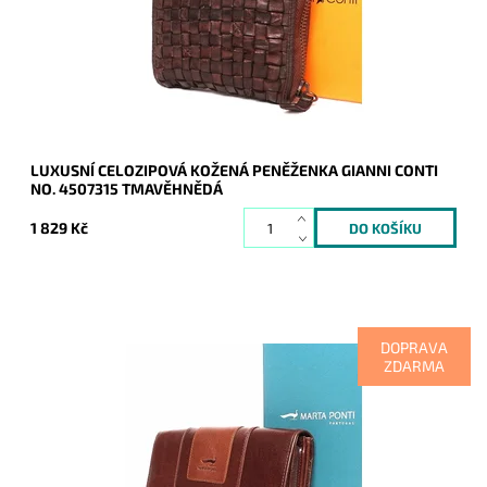
Kód:
9582
Značka:
Gianni Conti
Záruka:
2 roky
LUXUSNÍ CELOZIPOVÁ KOŽENÁ PENĚŽENKA GIANNI CONTI
NO. 4507315 TMAVĚHNĚDÁ
1 829 Kč
DOPRAVA
ZDARMA
Kožená značková dámská peněženka v tmavěhnědo-hnědé
barvě, kde je vidět soulad vzhledu, luxusu, kvality i
praktičnosti.
Dostupnost:
Skladem
Kód:
9518
Značka:
Marta Ponti