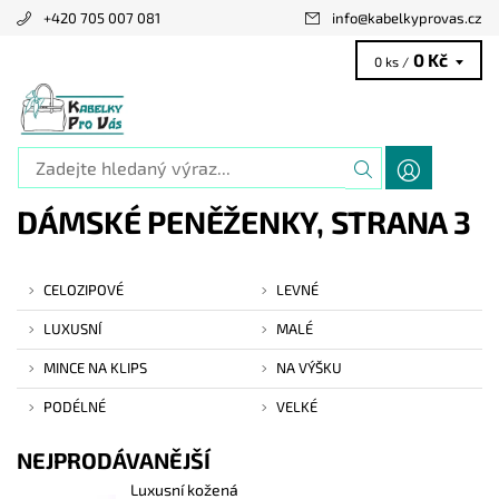
+420 705 007 081
info
@
kabelkyprovas.cz
0 Kč
0 ks /
DÁMSKÉ PENĚŽENKY
, STRANA 3
CELOZIPOVÉ
LEVNÉ
LUXUSNÍ
MALÉ
MINCE NA KLIPS
NA VÝŠKU
PODÉLNÉ
VELKÉ
NEJPRODÁVANĚJŠÍ
Luxusní kožená