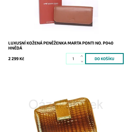
Dostupnost:
Skladem
Kód:
8596
Značka:
Marta Ponti
Záruka:
2 roky
LUXUSNÍ KOŽENÁ PENĚŽENKA MARTA PONTI NO. P040
HNĚDÁ
2 299 Kč
Kožená peněženka v hnědé barvě je orientována na výšku.
Tato novinka značky Jennifer Jones je velmi praktická,
přehledná a velmi hezká.
Dostupnost:
Skladem
Kód:
8541
Značka:
Jennifer Jones