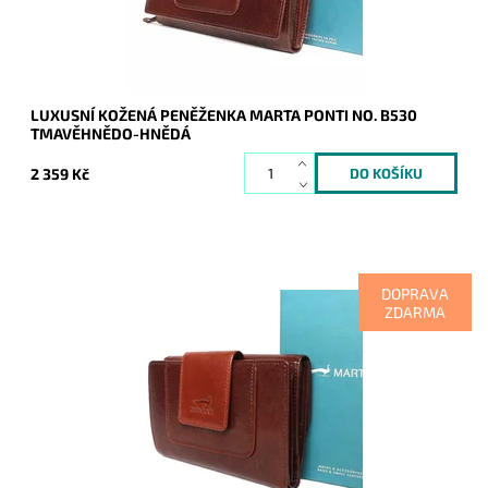
Záruka:
2 roky
LUXUSNÍ KOŽENÁ PENĚŽENKA MARTA PONTI NO. B530
TMAVĚHNĚDO-HNĚDÁ
2 359 Kč
DOPRAVA
ZDARMA
Kožená značková dámská peněženka v jedinečné barevné
kombinaci tmavěhnědé a hnědé, kde je vidět soulad vzhledu,
luxusu, kvality i praktičnosti.
Dostupnost:
Skladem
Kód:
9497
Značka:
Marta Ponti
Záruka:
2 roky