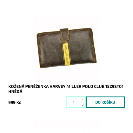
Kouzelná kožená hnědá peněženka značky Harvey Miller Polo
Club je orientována na výšku s uzavíráním na upínku.
Dostupnost:
Skladem
Kód:
8719
Značka:
Harvey Miller
Záruka:
2 roky
KOŽENÁ PENĚŽENKA HARVEY MILLER POLO CLUB 1529ST01
HNĚDÁ
999 Kč
Kouzelná kožená hnědá peněženka značky Harvey Miller Polo