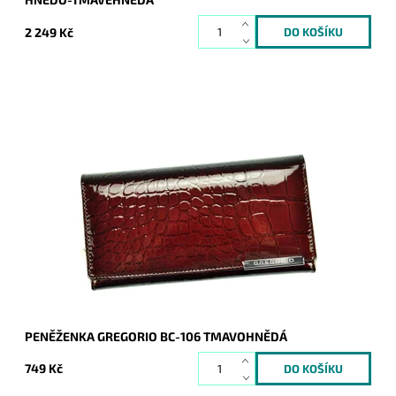
2 249 Kč
Velmi krásná peněženka, jejíž povrch imituje krokodýlí kůži.
Novinka, která svým vzhledem zaujme na první pohled
nejednu ženu.
Dostupnost:
Skladem
Kód:
1189
Značka:
Gregorio
Záruka:
2 roky
PENĚŽENKA GREGORIO BC-106 TMAVOHNĚDÁ
749 Kč