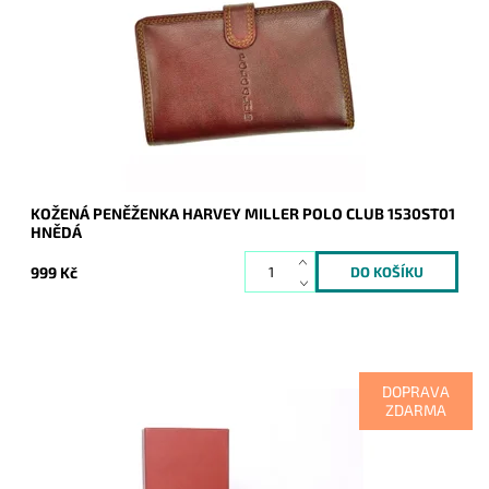
Club je orientována na výšku s uzavíráním na upínku.
Dostupnost:
Skladem
Kód:
8715
Značka:
Harvey Miller
Záruka:
2 roky
KOŽENÁ PENĚŽENKA HARVEY MILLER POLO CLUB 1530ST01
HNĚDÁ
999 Kč
DOPRAVA
ZDARMA
Luxusní hnědá peněženka se zapínám na druk, kterou
je možno uzavřít na dvou různých pozicích, dle zaplněnosti
peněženky....