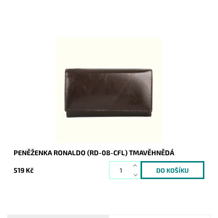
Velmi kvalitní pevná dámská peněženka je vyrobena z hladké
kůže. Klasika, která neomrzí.
Dostupnost:
Skladem
Kód:
1117
Značka:
Ronaldo
Záruka:
2 roky
PENĚŽENKA RONALDO (RD-08-CFL) TMAVĚHNĚDÁ
519 Kč