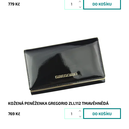
779 Kč
Tmavěhnědá, hladká, velmi krásná peněženka zaujme na
první pohled nejednu ženu nejen praktičností a cenou.
Dostupnost:
Skladem
Kód:
8860
Značka:
Gregorio
Záruka:
2 roky
KOŽENÁ PENĚŽENKA GREGORIO ZLL112 TMAVĚHNĚDÁ
769 Kč