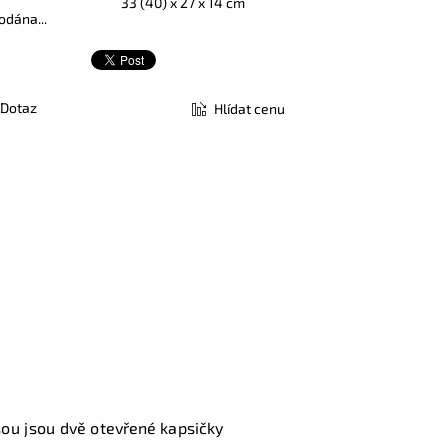
33 (40) x 27 x 14 cm
odána...
Dotaz
Hlídat cenu
jsou jsou
dvě otevřené kapsičky