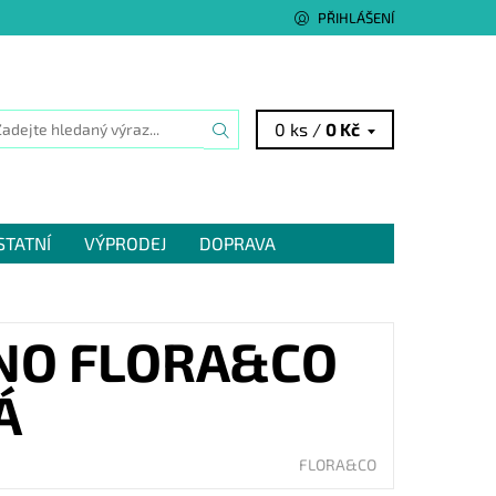
PŘIHLÁŠENÍ
0 ks /
0 Kč
STATNÍ
VÝPRODEJ
DOPRAVA
NO FLORA&CO
Á
FLORA&CO