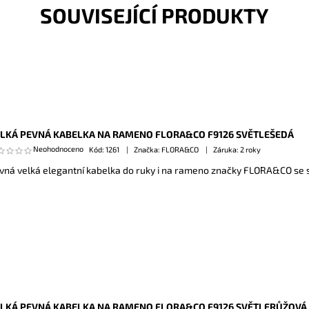
SOUVISEJÍCÍ PRODUKTY
LKÁ PEVNÁ KABELKA NA RAMENO FLORA&CO F9126 SVĚTLEŠEDÁ
Neohodnoceno
Kód:
1261
Značka: FLORA&CO
Záruka: 2 roky
vná velká elegantní kabelka do ruky i na rameno značky FLORA&CO se s
LKÁ PEVNÁ KABELKA NA RAMENO FLORA&CO F9126 SVĚTLERŮŽOVÁ