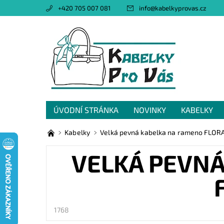
+420 705 007 081
info
@
kabelkyprovas.cz
ÚVODNÍ STRÁNKA
NOVINKY
KABELKY
OBCHODNÍ PODMÍNKY
GDPR
NAPIŠTE 
Kabelky
Velká pevná kabelka na rameno FLOR
VELKÁ PEVN
1768