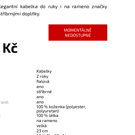
legantní kabelka do ruky i na rameno značky
tříbrnými doplňky.
MOMENTÁLNĚ
NEDOSTUPNÉ
 Kč
Kabelky
2 roky
fialová
ano
stříbrné
ano
ano
raně:
100 % koženka (polyester,
polyuretan)
100 % látka
:
na rameno
velká
23 cm