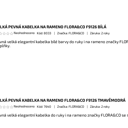
LKÁ PEVNÁ KABELKA NA RAMENO FLORA&CO F9126 BÍLÁ
Neohodnoceno
Kód:
8033
Značka: FLORA&CO
Záruka: 2 roky
vná velká elegantní kabelka bílé barvy do ruky i na rameno značky FL
plňky.
LKÁ PEVNÁ KABELKA NA RAMENO FLORA&CO F9126 TMAVĚMODRÁ
Neohodnoceno
Kód:
7640
Značka: FLORA&CO
Záruka: 2 roky
vná velká elegantní kabelka do ruky i na rameno značky FLORA&CO se s