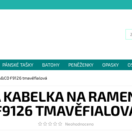
PÁNSKÉ TAŠKY
BATOHY
PENĚŽENKY
OPASKY
O
NÁM
A&CO F9126 tmavěfialová
Á KABELKA NA RAME
F9126 TMAVĚFIALOV
Neohodnoceno