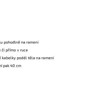
ku
pohodlně na rameni
 či přímo v ruce
 kabelky podél těla na rameni
rní pak 40 cm