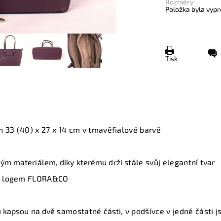
Rozměry:
Položka byla vypr
Tisk
h 33 (40) x 27 x 14 cm v tmavěfialové barvě
ým materiálem, díky kterému drží
stále svůj elegantní
tvar
ým logem FLORA&CO
u kapsou na dvě
samostatné
části
, v podšívce v jedné části 