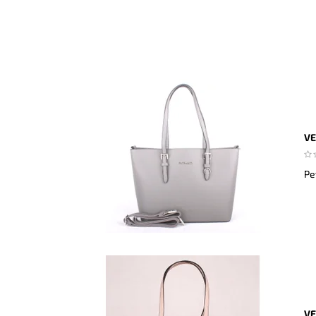
VE
Pe
VE