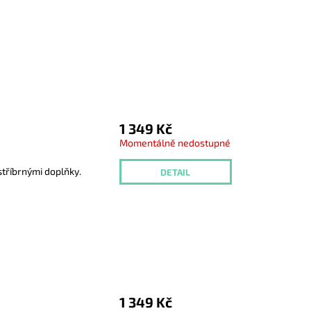
1 349 Kč
Momentálně nedostupné
tříbrnými doplňky.
DETAIL
1 349 Kč