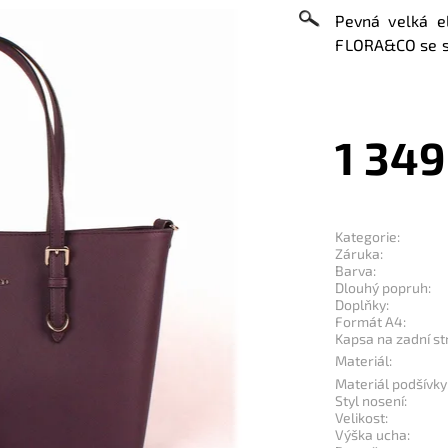
Pevná velká e
FLORA
&CO se s
1 349
Kategorie:
Záruka:
Barva:
Dlouhý popruh:
Doplňky:
Formát A4:
Kapsa na zadní st
Materiál:
Materiál podšívky
Styl nosení:
Velikost:
Výška ucha: