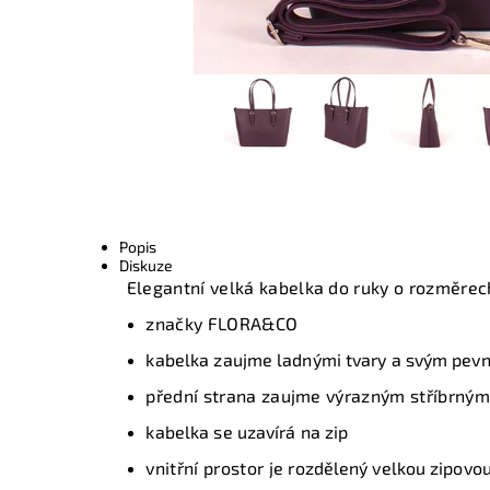
Popis
Diskuze
Elegantní velká kabelka do ruky o rozměrec
značky FLORA&CO
k
abelka zaujme ladnými tvary a svým pevn
přední strana zaujme výrazným stříbrn
k
abelka se uzavírá na zip
vnitřní prostor je
rozdělený velkou zipovo