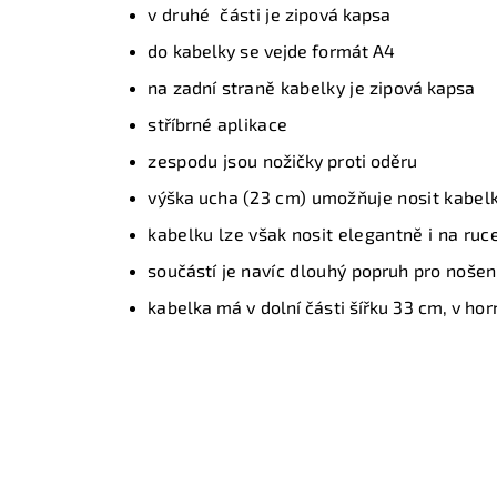
v druhé části je
zipová kapsa
do kabelky se vejde formát A4
na zadní
straně kabelky je
zipová kapsa
s
tříbrné
aplikace
zespodu jsou
nožičky proti oděru
v
ýška ucha
(23 cm) umožňuje nosit kabel
kabelku lze však nosit elegantně i na ruce
součástí
je navíc dlouhý
popruh
pro nošení
kabelka má v dolní části šířku 33 cm, v ho