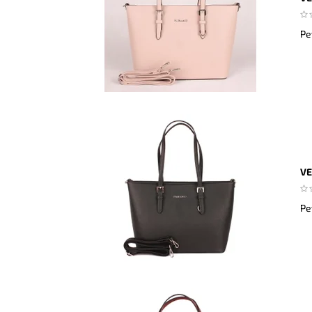
Pe
VE
Pe