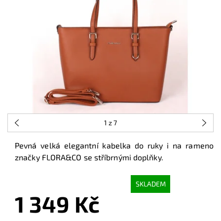
1
z 7
Pevná velká elegantní kabelka do ruky i na rameno
značky FLORA
&CO se stříbrnými doplňky.
SKLADEM
1 349 Kč