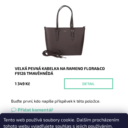
Pevná velká elegantní kabelka do ruky i na rameno
značky FLORA&CO se stříbrnými doplňky.
Dostupnost:
Momentálně nedostupné
Kód:
20968
Značka:
FLORA&CO
Záruka:
2 roky
VELKÁ PEVNÁ KABELKA NA RAMENO FLORA&CO
F9126 TMAVĚHNĚDÁ
1 349 Kč
DETAIL
Buďte první, kdo napíše příspěvek k této položce.
Přidat komentář
Tento web používá soubory cookie. Dalším procházením
Heureka.cz
|
Zboží.cz
|
Oázakabelek
tohoto webu vyjadřujete souhlas s jejich používáním.