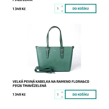
1 349 Kč
Pevná velká elegantní kabelka tmavězelené barvy do
ruky i na rameno značky FLORA&CO se stříbrnými
doplňky.
Dostupnost:
Skladem
Kód:
9983
Značka:
FLORA&CO
Záruka:
2 roky
VELKÁ PEVNÁ KABELKA NA RAMENO FLORA&CO
F9126 TMAVĚZELENÁ
1 349 Kč