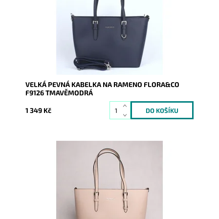
Dostupnost:
Skladem
Kód:
7640
Značka:
FLORA&CO
Záruka:
2 roky
VELKÁ PEVNÁ KABELKA NA RAMENO FLORA&CO
F9126 TMAVĚMODRÁ
1 349 Kč
Pevná velká elegantní kabelka béžové barvy do ruky i
na rameno značky FLORA&CO se stříbrnými doplňky.
Dostupnost:
Momentálně nedostupné
Kód:
9736
Značka:
FLORA&CO
Záruka:
2 roky