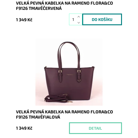
VELKÁ PEVNÁ KABELKA NA RAMENO FLORA&CO
F9126 TMAVĚČERVENÁ
1 349 Kč
Pevná velká elegantní kabelka do ruky i na rameno
značky FLORA&CO se stříbrnými doplňky.
Dostupnost:
Momentálně nedostupné
Kód:
1768
Značka:
FLORA&CO
Záruka:
2 roky
VELKÁ PEVNÁ KABELKA NA RAMENO FLORA&CO
F9126 TMAVĚFIALOVÁ
1 349 Kč
DETAIL