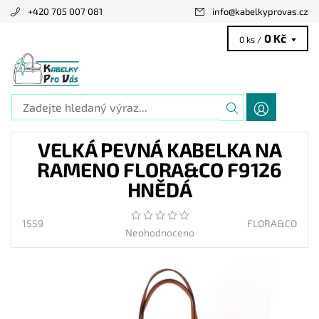
+420 705 007 081
info
@
kabelkyprovas.cz
0 Kč
0 ks /
VELKÁ PEVNÁ KABELKA NA
RAMENO FLORA&CO F9126
HNĚDÁ
1559
FLORA&CO
Neohodnoceno