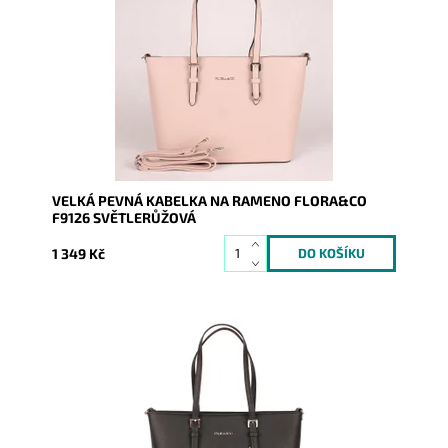
značky FLORA&CO se stříbrnými doplňky.
Dostupnost:
Skladem
Kód:
1430
Značka:
FLORA&CO
Záruka:
2 roky
VELKÁ PEVNÁ KABELKA NA RAMENO FLORA&CO
F9126 SVĚTLERŮŽOVÁ
1 349 Kč
Pevná velká elegantní kabelka do ruky i na rameno
značky FLORA&CO se stříbrnými doplňky.
Dostupnost:
Skladem
Kód:
1429
Značka:
FLORA&CO
Záruka:
2 roky