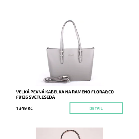
Pevná velká elegantní kabelka do ruky i na rameno
značky FLORA&CO se stříbrnými doplňky.
Dostupnost:
Momentálně nedostupné
Kód:
1261
Značka:
FLORA&CO
Záruka:
2 roky
VELKÁ PEVNÁ KABELKA NA RAMENO FLORA&CO
F9126 SVĚTLEŠEDÁ
1 349 Kč
DETAIL
Pevná velká elegantní kabelka do ruky i na rameno