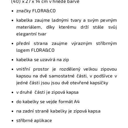
(40) x 27 x 14 cm v hnědé barvě
značky FLORA&CO
k
abelka zaujme ladnými tvary a svým pevným
materiálem, díky kterému drží
stále svůj
elegantní
tvar
přední strana zaujme výrazným stříbrným
logem FLORA&CO
k
abelka se uzavírá na zip
vnitřní prostor je
rozdělený velkou zipovou
kapsou na dvě
samostatné
části
, v podšívce v
jedné části jsou jsou
dvě otevřené kapsičky
v druhé části je
zipová kapsa
do kabelky se vejde formát A4
na zadní
straně kabelky je
zipová kapsa
s
tříbrné
aplikace