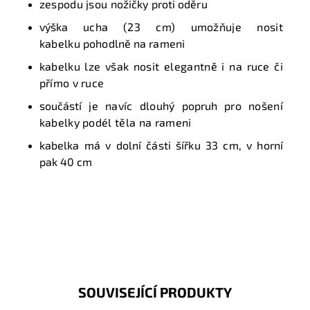
zespodu jsou
nožičky proti oděru
v
ýška ucha
(23 cm) umožňuje nosit
kabelku
pohodlně na rameni
kabelku lze však nosit elegantně i na ruce či
přímo v ruce
součástí
je navíc dlouhý
popruh
pro nošení
kabelky podél těla na rameni
kabelka má v dolní části šířku 33 cm, v horní
pak 40 cm
SOUVISEJÍCÍ PRODUKTY