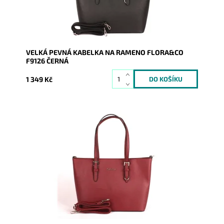
VELKÁ PEVNÁ KABELKA NA RAMENO FLORA&CO
F9126 ČERNÁ
1 349 Kč
Pevná velká elegantní kabelka do ruky i na rameno
značky FLORA&CO se stříbrnými doplňky.
Dostupnost:
Skladem
Kód:
1767
Značka:
FLORA&CO
Záruka:
2 roky