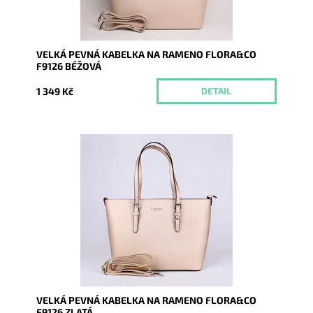
VELKÁ PEVNÁ KABELKA NA RAMENO FLORA&CO
F9126 BÉŽOVÁ
1 349 Kč
DETAIL
Pevná velká elegantní kabelka zlaté barvy do ruky i na
rameno značky FLORA&CO se stříbrnými doplňky.
Dostupnost:
Skladem
Kód:
9982
Značka:
FLORA&CO
Záruka:
2 roky
VELKÁ PEVNÁ KABELKA NA RAMENO FLORA&CO
F9126 ZLATÁ