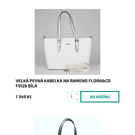
Pevná velká elegantní kabelka bílé barvy do ruky i na
rameno značky FLORA&CO se stříbrnými doplňky.
Dostupnost:
Skladem
Kód:
8033
Značka:
FLORA&CO
Záruka:
2 roky
VELKÁ PEVNÁ KABELKA NA RAMENO FLORA&CO
F9126 BÍLÁ
1 349 Kč
Pevná velká elegantní kabelka do ruky i na rameno
značky FLORA&CO se stříbrnými doplňky.