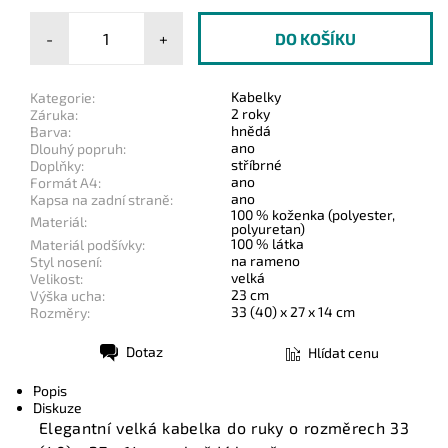
-
+
Kabelky
Kategorie:
2 roky
Záruka:
hnědá
Barva:
ano
Dlouhý popruh:
stříbrné
Doplňky:
ano
Formát A4:
ano
Kapsa na zadní straně:
100 % koženka (polyester,
Materiál:
polyuretan)
100 % látka
Materiál podšívky:
na rameno
Styl nosení:
velká
Velikost:
23 cm
Výška ucha:
33 (40) x 27 x 14 cm
Rozměry:
Dotaz
Hlídat cenu
Tisk
Popis
Diskuze
Elegantní velká kabelka do ruky o rozměrech 33